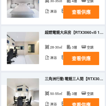
30-35㎡
4層
空調
查看供應
淋浴
冰箱
超燃電競大床房【RTX3060+i5 10400+2K+165HZ】
28-30㎡
3層
空調
查看供應
淋浴
冰箱
三角洲行動·電競三人間【RTX3060+i5 0400+2K+165HZ】
50-55㎡
3層
空調
查看供應
淋浴
冰箱