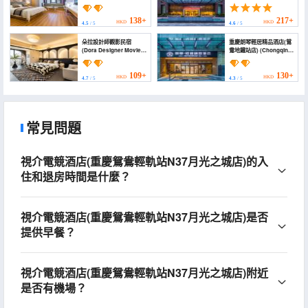
Chain Hotel (Chongqing
Hotel (Chongqing
Yuanyang))
Liangjiang New
District))
138+
217+
HKD
HKD
4.5
/ 5
4.6
/ 5
朵拉設計師觀影民宿
重慶朗琴輕居精品酒店(鴛
(Dora Designer Movie
鴦地鐵站店) (Chongqing
Homestay)
Langqin Light Luxury
Boutique Hotel)
109+
130+
HKD
HKD
4.7
/ 5
4.3
/ 5
常見問題
視介電競酒店(重慶鴛鴦輕軌站N37月光之城店)的入
住和退房時間是什麼？
視介電競酒店(重慶鴛鴦輕軌站N37月光之城店)是否
提供早餐？
視介電競酒店(重慶鴛鴦輕軌站N37月光之城店)附近
是否有機場？