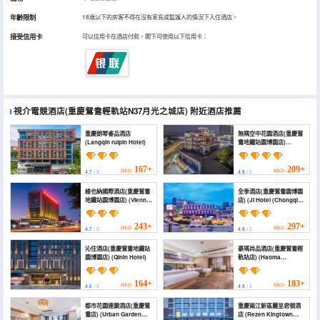
年齡限制
18歲以下的房客不得在沒有家長或監護人的情況下入住酒店。
接受信用卡
可以信用卡在酒店付款，閣下可使用以下信用卡：
視介電競酒店(重慶鴛鴦輕軌站N37月光之城店)
附近酒店推薦
重慶朗琴睿品酒店
無隅空中花園酒店(重慶鴛
(Langqin ruipin Hotel)
鴦地鐵站園博園店)
(Wuyu Sky Garden
Hotel (Chongqing
Yuanyang Metro
167+
209+
HKD
HKD
4.7
/ 5
4.8
/ 5
Station & Garden Expo
Park Branch))
維也納國際酒店(重慶鴛鴦
全季酒店(重慶鴛鴦園博園
地鐵站園博園店) (Vienna
店) (JI Hotel (Chongqing
International Hotel
Yuanyang Expo
(Chongqing Yuanyang
Garden))
Ditiezhan Garden
243+
297+
HKD
HKD
4.7
/ 5
4.8
/ 5
Expo))
沁住酒店(重慶鴛鴦地鐵站
豪瑪尚品酒店(重慶鴛鴦輕
園博園店) (Qinin Hotel)
軌站店) (Haoma
Shangpin Hotel
(Chongqing Yuanyang
Light Rail Station))
164+
183+
HKD
HKD
4.6
/ 5
4.9
/ 5
都市花園連鎖酒店(重慶鴛
重慶兩江新區麗呈君頓酒
鴦店) (Urban Garden
店 (Rezen Kingtown