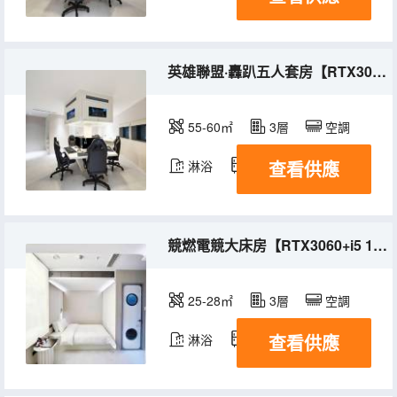
英雄聯盟·轟趴五人套房【RTX3060+i5 0400+2K+165HZ】
55-60㎡
3層
空調
查看供應
淋浴
冰箱
競燃電競大床房【RTX3060+i5 10400+2K+165HZ】
25-28㎡
3層
空調
查看供應
淋浴
冰箱