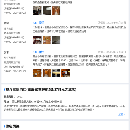
般的遊戲都能打，點外賣啥的都很方便
競燃電競雙床房
【RTX3060+i5
入住於2026年01月
10400+2K+165HZ】
4.6
很好
評價於：2026年01月20日
訪客
天氣很冷，但前台小蔡管家很暖心，提前打電話跟我溝通如何方便到店，還給我介紹他們酒
獨自旅遊
店遊戲任務，達成可以領取獎品，雖然我沒打成哈哈
特惠電競大床房
【RTX3060+i5
入住於2026年01月
10400+2K+165HZ】
5.0
極好
評價於：2025年12月02日
訪客
前台小蔡服務很棒，主動電話聯繫幾點到店，提前安排房間，還可以參與任務，有應的禮品
與好友旅遊
🎁得，還是不錯，房間顯卡3060，屏幕240Hz刷新率，打《原神》特效拉滿都不卡！耳機
競燃電競雙床房
降噪絕了，隊友説話聽得超清楚，鍵盤觸感也舒服，通宵開黑完全沒壓力！
【RTX3060+i5
入住於2025年11月
10400+2K+165HZ】
視介電競酒店(重慶鴛鴦輕軌站N37月光之城店)
開業時間：
2022
地址：
兩江新區金開大道1218號N37月光之城7幢3A樓
酒店位於重慶，將是您旅途中的不二選擇。酒店交通都很便捷。周邊交通是很便捷的，步行即可到達鴛鴦地鐵站。著名
的景點陶然古鎮生態土火鍋植物園店就在酒店周邊，你可以根據時間提前做好行程安排。
酒店對客房的裝飾十分考究，每間設施齊全的客房都配備有空調、衣櫃/衣櫥和房間內高速上網。有飲水需求的旅客，酒
展開
店還為您提供了電熱水壺和瓶裝水。除此之外，配備有拖鞋和24小時熱水的浴室是您消除一天疲勞的好地方。酒店提供
的休閒設施，旨在為旅客營造多姿多彩、奢華完美的住宿體驗。酒店設有前台諮詢服務，為下榻至此的您提供最貼心的
行程安排。
住宿周邊