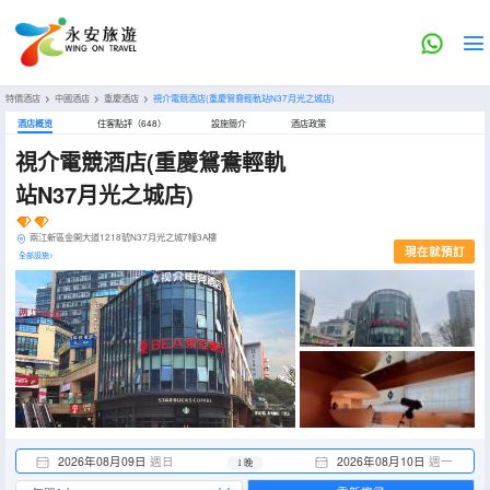
特價酒店
>
中國酒店
>
重慶酒店
>
視介電競酒店(重慶鴛鴦輕軌站N37月光之城店)
酒店概览
住客點評（648）
設施簡介
酒店政策
視介電競酒店(重慶鴛鴦輕軌
站N37月光之城店)
兩江新區金開大道1218號N37月光之城7幢3A樓
現在就預訂
全部設施>
2026年08月09日
週日
2026年08月10日
週一
1 晚