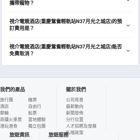
攜帶寵物？
視介電競酒店(重慶鴛鴦輕軌站N37月光之城店)的預
訂費用是？
視介電競酒店(重慶鴛鴦輕軌站N37月光之城店)能否
免費取消？
我們的產品
關於我們
旅行團
機票
公司背景
酒店
自由行
最新動向
郵輪
船票
新聞發佈
高鐵火車票
當地體驗
分行位置
港玩港食
獨立包團
人才招聘及發展
私隱政策
旅遊資訊
旅遊服務