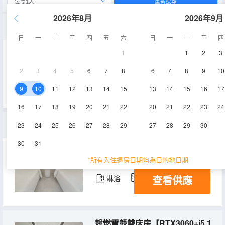
重新搜尋
2026年8月
2026年9月
特惠電競大床房【RTX3060+i5 10400+2K+165HZ】
日
一
二
三
四
五
六
日
一
二
三
四
1
1
2
3
20-25㎡
3層
空調
2
3
4
5
6
7
8
6
7
8
9
10
查看供應
淋浴
冰箱
9
10
11
12
13
14
15
13
14
15
16
17
16
17
18
19
20
21
22
20
21
22
23
24
超燃電競雙床房【RTX3060+i5 10400+2K+165HZ】
23
24
25
26
27
28
29
27
28
29
30
30
31
28-30㎡
3層
空調
*所有入住退房日期均為目的地日期
查看供應
淋浴
冰箱
競燃電競雙床房【RTX3060+i5 10400+2K+165HZ】