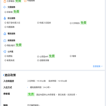
免費
叫醒服務
行李寄存
交通服務
免費
停車場
前台服務
免費
電子身份證入住
快速入住退房
行李寄存
叫醒服務
餐飲服務
商務服務
免費
傳真/複印
公共區
免費
吸煙區
電梯
公用區wifi
新風系統
自動售貨機
全部設施
酒店政策
入住和退房
入住時間：15:30以後 退房時間：12:00以前
入住方式
櫃枱服務時間：24小時。
停車場
免费
酒店內提供公共停車場
。
車位有限，先到先得
。
寵物
不可攜帶寵物。