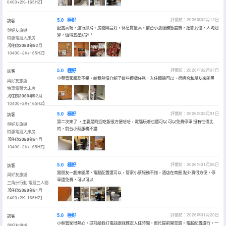
0400+2K+165HZ】
5.0
極好
評價於：2026年02月12日
訪客
配置高端，運行絲滑。房間隔音好，休息質量高。前台小張服務態度贊，細節到位，人均划
與好友旅遊
算，值得五星好評！
特惠電競大床房
【RTX3060+i5
入住於2026年02月
10400+2K+165HZ】
5.0
極好
評價於：2026年02月07日
訪客
小蔡管家服務不錯，給我熱情介紹了這些遊戲任務，入住體驗可以，很適合和朋友來開黑
與好友旅遊
特惠電競大床房
【RTX3060+i5
入住於2026年02月
10400+2K+165HZ】
5.0
極好
評價於：2026年02月01日
訪客
第二次來了 ，主要是附近吃飯很方便哈哈，電腦玩着也還可以 可以免費停車 挺有性價比
與好友旅遊
的，前台小蔡服務不錯
特惠電競大床房
【RTX3060+i5
入住於2026年01月
10400+2K+165HZ】
5.0
極好
評價於：2026年01月26日
訪客
跟朋友一起來開黑，電腦配置還可以，管家小蔡服務不錯，酒店在商圈 點外賣很方便，停
與好友旅遊
車還免費，可以可以
三角洲行動·電競三人間
【RTX3060+i5
入住於2026年01月
0400+2K+165HZ】
5.0
極好
評價於：2026年01月20日
訪客
小蔡管家很熱心，提前給我打電話跟我確定入住時間，幫忙提前開空調。電腦配置還行，一
與好友旅遊