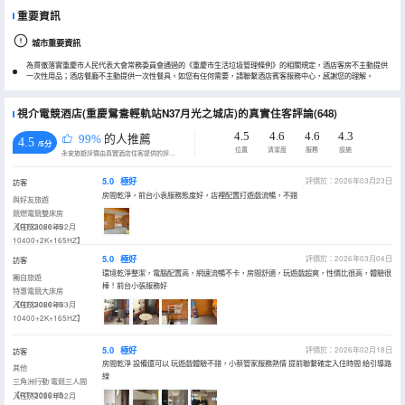
重要資訊
城市重要資訊
為貫徹落實重慶市人民代表大會常務委員會通過的《重慶市生活垃圾管理條例》的相關規定，酒店客房不主動提供
一次性用品；酒店餐廳不主動提供一次性餐具。如您有任何需要，請聯繫酒店賓客服務中心，感謝您的理解。
視介電競酒店(重慶鴛鴦輕軌站N37月光之城店)的真實住客評論(648)
4.5
4.6
4.6
4.3
99%
的人推薦
4.5
/5分
位置
清潔度
服務
設施
永安旅遊評價由真實酒店住客提供的評價。
5.0
極好
評價於：2026年03月23日
訪客
房間乾淨，前台小袁服務態度好，店裡配置打遊戲流暢，不錯
與好友旅遊
競燃電競雙床房
【RTX3060+i5
入住於2026年02月
10400+2K+165HZ】
5.0
極好
評價於：2026年03月04日
訪客
環境乾淨整潔，電腦配置高，網速流暢不卡，房間舒適，玩遊戲超爽，性價比很高，體驗很
獨自旅遊
棒！前台小張服務好
特惠電競大床房
【RTX3060+i5
入住於2026年03月
10400+2K+165HZ】
5.0
極好
評價於：2026年02月18日
訪客
房間乾淨 設備還可以 玩遊戲體驗不錯，小蔡管家服務熱情 提前聯繫確定入住時間 給引導路
其他
線
三角洲行動·電競三人間
【RTX3060+i5
入住於2026年02月