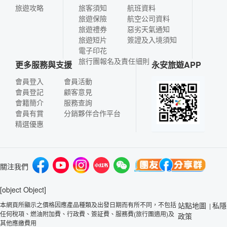
旅遊攻略
旅客須知
航班資料
旅遊保險
航空公司資料
旅遊禮券
惡劣天氣通知
旅遊短片
簽證及入境須知
電子印花
旅行團報名及責任細則
更多服務與支援
永安旅遊APP
會員登入
會員活動
會員登記
顧客意見
會籍簡介
服務查詢
會員有賞
分銷夥伴合作平台
精選優惠
關注我們
[object Object]
本網頁所顯示之價格因應產品種類及出發日期而有所不同，不包括
站點地圖
私隱
|
任何稅項、燃油附加費、行政費、簽証費、服務費(旅行團適用)及
政策
其他應繳費用