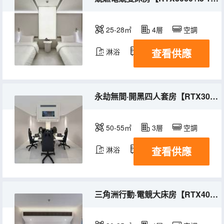
25-28㎡
4層
空調
查看供應
淋浴
冰箱
永劫無間·開黑四人套房【RTX3060+i5 0400+2K+165HZ】
50-55㎡
3層
空調
查看供應
淋浴
冰箱
三角洲行動·電競大床房【RTX4060+i5 10400+165HZ】