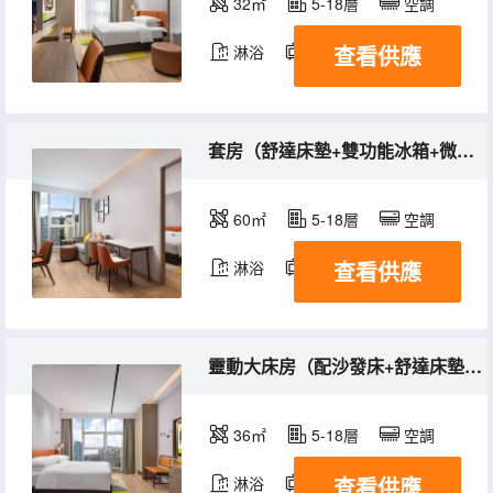
32㎡
5-18層
空調
查看供應
淋浴
電視機
冰箱
套房（舒達床墊+雙功能冰箱+微波爐+配親子沙發床）
60㎡
5-18層
空調
查看供應
淋浴
電視機
冰箱
靈動大床房（配沙發床+舒達床墊+膠囊coffee機）
36㎡
5-18層
空調
查看供應
淋浴
電視機
冰箱