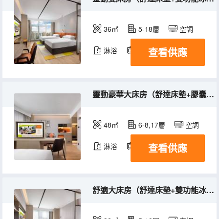
36㎡
5-18層
空調
查看供應
淋浴
電視機
冰箱
靈動豪華大床房（舒達床墊+膠囊coffee機+智能馬桶）
48㎡
6-8,17層
空調
查看供應
淋浴
電視機
冰箱
舒適大床房（舒達床墊+雙功能冰箱+微波爐+膠囊coffee機）