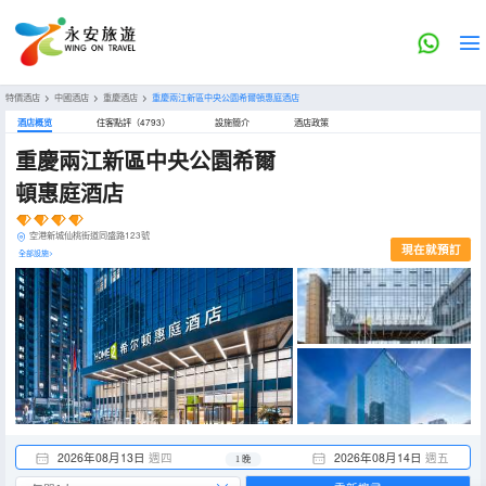
特價酒店
>
中國酒店
>
重慶酒店
>
重慶兩江新區中央公園希爾頓惠庭酒店
酒店概览
住客點評（4793）
設施簡介
酒店政策
重慶兩江新區中央公園希爾
頓惠庭酒店
空港新城仙桃街道同盛路123號
現在就預訂
全部設施>
2026年08月13日
週四
2026年08月14日
週五
1 晚