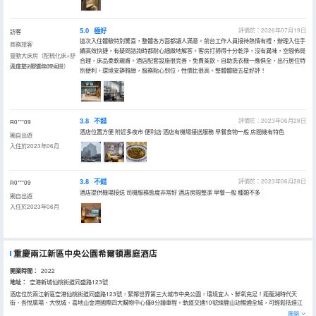
5.0
極好
評價於：2026年07月19日
訪客
這次入住體驗特別驚喜，整體各方面都讓人滿意。前台工作人員接待熱情有禮，辦理入住手
商務旅客
續高效快捷，有疑問諮詢時都耐心細緻地解答。客房打掃得十分乾淨，沒有異味，空間佈局
靈動大床房（配梳化床+舒
合理，床品柔軟親膚。酒店配套設施很完善，免費茶飲、自助洗衣機一應俱全，出行居住特
達床墊+膠囊coffee機）
入住於2026年07月
別便利。環境安靜雅緻，服務貼心到位，性價比很高。整體體驗五星好評！
3.8
不錯
評價於：2023年06月28日
R0***09
酒店位置方便 附近多夜市 便利店 酒店有機場接送服務 早餐食物一般 房間幾有特色
獨自出遊
入住於2023年06月
3.8
不錯
評價於：2023年06月28日
R0***09
酒店提供機場接送 司機服務態度非常好 酒店房間整潔 早餐一般 種類不多
獨自出遊
入住於2023年06月
重慶兩江新區中央公園希爾頓惠庭酒店
開業時間：
2022
地址：
空港新城仙桃街道同盛路123號
酒店位於兩江新區空港仙桃街道同盛路123號，緊鄰世界第三大城市中央公園，環境宜人、鮮氧充足！距龍湖時代天
街、吾悅廣場、大悅城、喜地山金港國際四大購物中心僅8分鐘車程。軌道交通10號線鹿山站暢通全城，可輕鬆抵達江
北國際機場、悅來國際博覽中心、觀音橋等商業中心及旅遊景點，地理位置優越，出行便利。
展開