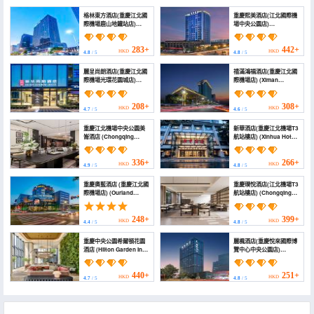
格林東方酒店(重慶江北國
重慶熙美酒店(江北國際機
際機場鹿山地鐵站店)
場中央公園店)
(GreenTree Eastern
(Chongqing Xanadu
Hotel (Chongqing
Moon Hotel)
Jiangbei International
283+
442+
HKD
HKD
4.8
/ 5
4.8
/ 5
Airport Lushan Subway
Station))
麗呈尚朗酒店(重慶江北國
禧滿鴻福酒店(重慶江北國
際機場光環花園城店)
際機場店) (Ximan
(Rezen Shanglang
Hongfu
Hotel(Chongqing
Hotel(Chongqing
Central Park Jiangbei
Jiangbei International
208+
308+
HKD
HKD
4.7
/ 5
4.6
/ 5
Airport))
Airport Store))
重慶江北機場中央公園美
新華酒店(重慶江北機場T3
崙酒店 (Chongqing
航站樓店) (Xinhua Hotel
Jiangbei Airport Central
(Chongqing Jiangbei
Park Madison Hotel)
Airport))
336+
266+
HKD
HKD
4.9
/ 5
4.8
/ 5
重慶奧藍酒店 (重慶江北國
重慶璞悅酒店(江北機場T3
際機場店) (Ourland
航站樓店) (Chongqing
Hotel)
PuYue Hotel (Jiangbei
Airport))
248+
399+
HKD
HKD
4.4
/ 5
4.8
/ 5
重慶中央公園希爾頓花園
麗楓酒店(重慶悅來國際博
酒店 (Hilton Garden Inn
覽中心中央公園店)
Chongqing Central
(Lavande Hotel
Park)
(Chongqing Yuelai
International Expo
440+
251+
HKD
HKD
4.7
/ 5
4.8
/ 5
Center Central Park))