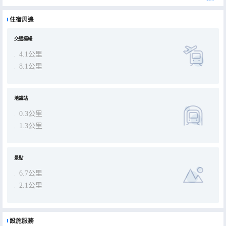
酒店首創靈動客房打造全新“旅居”概念，配備靈動多變、周到貼心的居家便利設施，提供全新的入住體驗，讓您在旅途
中保持原本的生活方式。無論您是繁忙的商務差旅人士、自由獨立旅行者還是現代家庭出行，這裏都將是您旅居生活中
理想的家！ 綠洲大堂 這是個靈活、多功能、居家起居空間一般的所在，傢俱流暢有機地整合，組合出一個個私密小隔
住宿周邊
間， 且融合了多種室內設計元素。這個迷人的開放空間形成了一個有趣又舒適的“社區”，可按需定義成不同用途，包括
放鬆、個人休閒、社交、餐飲和商務等。 自助飲吧 自助飲吧全天免費提供冷熱飲品，賓客可以在這裏根據自己的喜愛，
親自動手調配一杯咖啡或者茶飲，在綠洲沙發享受放鬆愜意的暢飲時光。 心選小鋪 心選小鋪提供多種健康優質的飲料、
點心和輕便餐食，包括廣受歡迎的商品和當地特色產品。可以用客房微波爐加熱的食物帶來温暖和滿足感，使客人感到
交通樞紐
就像在家一樣。 高吧座位區＆上網打印區 在這個陽光充足的區域，客人可以與世界輕鬆相連。該區域提供打印機、給電
子設備充電的電源插座、USB充電端口，讓商務旅客輕鬆辦公，一邊上網，一邊舒適休息。 靈動用餐區 靈動用餐區每天
4.1公里
精選健康食材，早上為賓客們提供豐盛的中式早餐和西式餐點；非早餐時間，靈動用餐區還能成為一個多功能的可轉換
空間，可供客人進行各種活動，包括會議、講習班、社交聚會和活動。 健身房＆洗衣區酒店的互動鍛鍊空間，力量鍛鍊
8.1公里
器械和有氧健身設備，輔以靈活的擱架，搭配富有活力的色彩，幫助客人在旅途中保持日常的健身習慣。健身房與洗衣
區相鄰的設計，方便賓客在鍛鍊時完成洗衣，讓衣服在旅途中保持整潔乾淨。 靈動客房酒店擁有眾多間客房，其中包括
舒適大床，靈動雙床房、靈動大床房、靈動豪華雙床房、靈動豪華大床房、套房、親子套房等，靈活的空間內恰到好處
地配置了多種居家設施，可移動屏風靈動分隔空間，搭配創意工作牆與可移動書桌，自由切換睡眠、辦公、會客、娛樂
等場景；生活吧配備了微波爐、帶冷凍功能冰箱、膠囊咖啡機、隱藏式水槽，滿足賓客的多種生活需求，讓賓客得以保
地鐵站
持原本的生活方式，像在家一般輕鬆自在。為來到重慶這座城市的旅行者提供“樂居由你Free to be you”的旅居體驗。
0.3公里
1.3公里
景點
6.7公里
2.1公里
設施服務