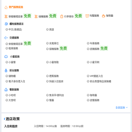
熱門服務設施
免費
免費
免費
叫醒服務
咖啡廳
穿梭機場班車
接機服務
行李寄存
櫃枱服務語言
中文(普通話)
英語
交通服務
免費
充電車位
叫車服務
穿梭機場班車
免費
免費
租車服務
接機服務
送機服務
小童設施
小童餐
小童拖鞋
小童牙刷
前台服務
儲物櫃
禮賓服務
VIP通道入住
電子身份證入住
快速入住退房
前台貴重物品保險櫃
餐飲服務
小吃吧
售貨亭/便利店
咖啡廳
大堂吧
餐廳
送餐服務
全部設施
酒店政策
入住和退房
入住時間：14:00以後 退房時間：12:00以前