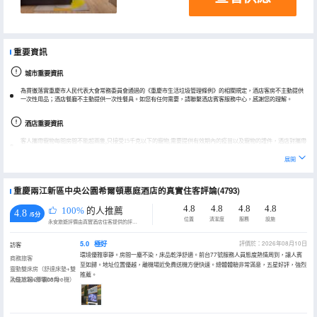
重要資訊
城市重要資訊
為貫徹落實重慶市人民代表大會常務委員會通過的《重慶市生活垃圾管理條例》的相關規定，酒店客房不主動提供
一次性用品；酒店餐廳不主動提供一次性餐具。如您有任何需要，請聯繫酒店賓客服務中心，感謝您的理解。
酒店重要資訊
客人攜帶寵物每間房間不能超兩隻,只接受15千克以下的寵物,需要提供有效期內的疫苗以及寵物的證件，酒店對攜帶
寵物具體條款建議客人詳詢酒店，以免影響入住。
展開
重慶兩江新區中央公園希爾頓惠庭酒店的真實住客評論(4793)
4.8
4.8
4.8
4.8
100%
的人推薦
4.8
/5分
位置
清潔度
服務
設施
永安旅遊評價由真實酒店住客提供的評價。
5.0
極好
評價於：2026年08月10日
訪客
環境優雅寧靜。房間一塵不染，床品乾淨舒適。前台77號服務人員態度熱情周到，讓人賓
商務旅客
至如歸。地址位置優越，離機場近免費送機方便快速。總體體驗非常滿意，五星好評，強烈
靈動雙床房（舒達床墊+雙
推薦。
功能冰箱+膠囊coffee機）
入住於2026年08月