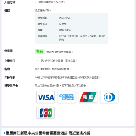
入住方式
櫃枱服務時間：24小時。
餐飲
酒店提供早餐。
早餐種類
西式, 中式
早餐形式
自助餐
費用
CNY 68/人
營業時間
06:30 - 10:00 週一至週五，06:30 - 10:30
週末
停車場
免费
酒店內提供公共停車場
。
充電車位
•
酒店附近提供充電樁，直流充電。
寵物
允許攜帶寵物，會收取額外費用。
年齡限制
18歲以下的房客不得在沒有家長或監護人的情況下入住酒店。
接受信用卡
可以信用卡在酒店付款，閣下可使用以下信用卡：
重慶兩江新區中央公園希爾頓惠庭酒店
附近酒店推薦