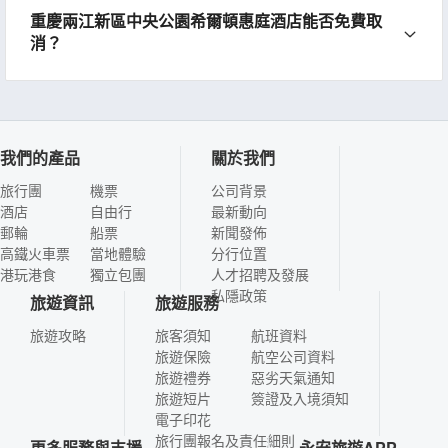
重慶兩江新區中央公園希爾頓惠庭酒店能否免費取
消？
我們的產品
關於我們
旅行團
機票
公司背景
酒店
自由行
最新動向
郵輪
船票
新聞發佈
高鐵火車票
當地體驗
分行位置
港玩港食
獨立包團
人才招聘及發展
私隱政策
旅遊資訊
旅遊服務
旅遊攻略
旅客須知
航班資料
旅遊保險
航空公司資料
旅遊禮券
惡劣天氣通知
旅遊短片
簽證及入境須知
電子印花
旅行團報名及責任細則
更多服務與支援
永安旅遊APP