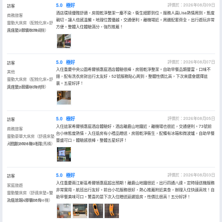
5.0
極好
評價於：2026年08月09日
訪客
酒店環境優雅舒適，房間乾淨整潔一塵不染，衞生細節到位。服務人員Lisa熱情周到，態度
商務旅客
親切，讓人倍感温馨。地理位置優越，交通便利，離機場近。周邊配套齊全，出行遊玩非常
靈動大床房（配梳化床+舒
方便。整體入住體驗滿分，強烈推薦！
達床墊+膠囊coffee機）
入住於2026年08月
5.0
極好
評價於：2026年08月07日
訪客
入住重慶中央公園希爾頓惠庭酒店體驗很棒，房間乾淨整潔。自助早餐品類豐富，口味不
其他
錯，配有洗衣房對出行太友好，52號服務貼心周到，整體性價比高，下次來還會選擇這
靈動大床房（配梳化床+舒
裏。五星好評！
達床墊+膠囊coffee機）
入住於2026年08月
5.0
極好
評價於：2026年08月05日
訪客
入住這家希爾頓惠庭酒店體驗好，酒店離鹿山地鐵近，離機場也很近，交通便利。73號前
商務旅客
台小林態度熱情，入住退房有小禮品贈送，房間乾淨衞生，配備有冰箱和微波爐，自助早餐
靈動豪華大床房（舒達床墊
豐盛可口，體驗感很棒，整體五星好評！
+膠囊coffee機+智能馬桶）
入住於2026年08月
5.0
極好
評價於：2026年08月03日
訪客
入住重慶兩江新區希爾頓惠庭超出預期！離鹿山地鐵很近，出行四通八達。定時接送機服務
家庭旅遊
非常實用，航班出行友好。前台小花服務很好，熱心推薦附近美食，辦理入住快速高效！自
靈動雙床房（舒達床墊+雙
助早餐美味可口。驚喜的是下次入住贈送延遲退房，性價比很高！五分好評！
功能冰箱+膠囊coffee機）
入住於2026年08月