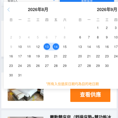
重新搜尋
2026年8月
2026年9月
靈動豪華雙床房（舒達床墊+雙功能冰箱+微波爐+膠囊coffee機）
日
一
二
三
四
五
六
日
一
二
三
四
1
1
2
3
48㎡
5-18層
空調
2
3
4
5
6
7
8
6
7
8
9
10
查看供應
淋浴
電視機
冰箱
9
10
11
12
13
14
15
13
14
15
16
17
16
17
18
19
20
21
22
20
21
22
23
24
豪華套房
23
24
25
26
27
28
29
27
28
29
30
30
31
100㎡
17層
空調
*所有入住退房日期均為目的地日期
查看供應
靈動雙床房（舒達床墊+雙功能冰箱+膠囊coffee機）