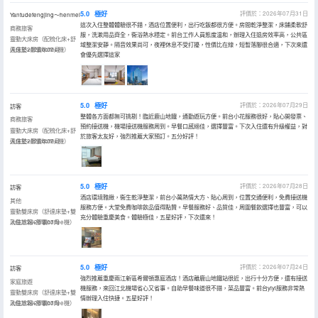
5.0
極好
評價於：2026年07月31日
Yantudefengjing～henmei
這次入住整體體驗很不錯，酒店位置便利，出行吃飯都很方便。房間乾淨整潔，床鋪柔軟舒
商務旅客
服，洗漱用品齊全，衞浴熱水穩定。前台工作人員態度温和，辦理入住退房效率高，公共區
靈動大床房（配梳化床+舒
域整潔安靜。隔音效果尚可，夜裡休息不受打擾，性價比在線，短暫落腳很合適，下次來還
達床墊+膠囊coffee機）
入住於2026年07月
會優先選擇這家
5.0
極好
評價於：2026年07月29日
訪客
整體各方面都無可挑剔！臨近鹿山地鐵，通勤遊玩方便。前台小花服務很好，貼心開發票、
商務旅客
預約接送機，機場接送機服務周到。早餐口感絕佳，選擇豐富。下次入住還有升級權益，對
靈動大床房（配梳化床+舒
於旅客太友好，強烈推薦大家預訂。五分好評！
達床墊+膠囊coffee機）
入住於2026年07月
5.0
極好
評價於：2026年07月28日
訪客
酒店環境雅緻，衞生乾淨整潔，前台小萬熱情大方、貼心周到，位置交通便利，免費接送機
其他
服務方便。大堂免費咖啡飲品值得點贊。早餐服務好、品質佳，周圍餐飲選擇也豐富，可以
靈動雙床房（舒達床墊+雙
充分體驗重慶美食。體驗極佳，五星好評，下次還來！
功能冰箱+膠囊coffee機）
入住於2026年07月
5.0
極好
評價於：2026年07月24日
訪客
強烈推薦重慶兩江新區希爾頓惠庭酒店！酒店離鹿山地鐵站很近，出行十分方便，還有接送
家庭旅遊
機服務，來回江北機場省心又省事。自助早餐味道很不錯，菜品豐富。前台yiyi服務非常熱
靈動雙床房（舒達床墊+雙
情辦理入住快捷。五星好評！
功能冰箱+膠囊coffee機）
入住於2026年07月