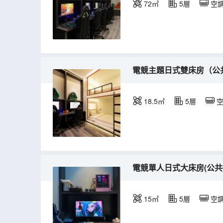
72㎡
5層
空
電競主題日式雙床房（公共衞
18.5㎡
5層
電競單人日式大床房(公共衞
15㎡
5層
空