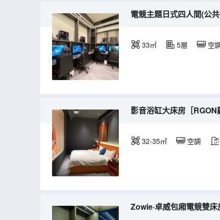
電競主題日式四人間(公共衞
33㎡
5層
空
影音浴缸大床房［RGON顯
32-35㎡
空調
Zowie·卓威包廂電競雙床