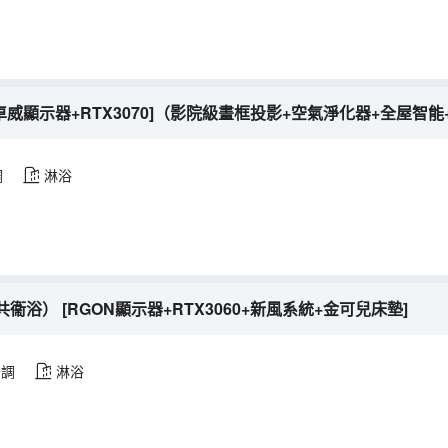
卓威顯示器+RTX3070]（影院級畫框投影+空氣淨化器+全屋智
調
淋浴
浴） [RGON顯示器+RTX3060+新風系統+金可兒床墊]
空調
淋浴