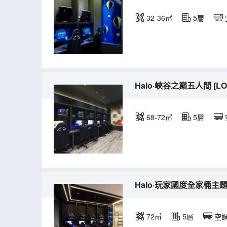
32-36㎡
5層
Halo·峽谷之巔五人間 [
68-72㎡
5層
Halo·玩家國度全家桶主題
72㎡
5層
空