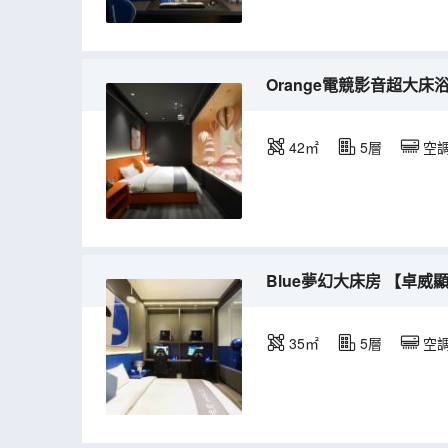
Orange電競影音超大床
42㎡
5層
空
Blue夢幻大床房 【卓威顯
35㎡
5層
空