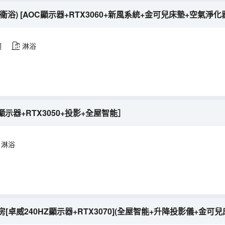
浴) [AOC顯示器+RTX3060+新風系統+金可兒床墊+空氣淨化
調
淋浴
示器+RTX3050+投影+全屋智能］
淋浴
房[卓威240HZ顯示器+RTX3070](全屋智能+升降投影儀+金可