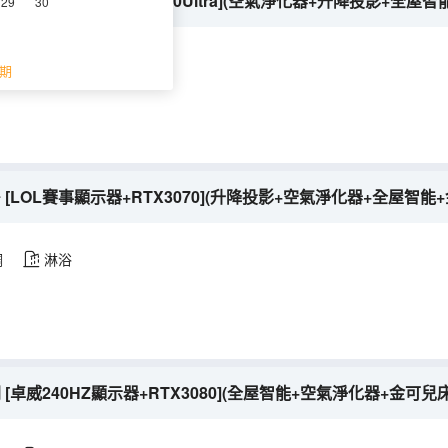
題房 [卓威顯示器+RTX4070Ultra](空氣淨化器+升降投影+全屋
29
30
調
淋浴
期
 [LOL賽事顯示器+RTX3070](升降投影+空氣淨化器+全屋智能
調
淋浴
 [卓威240HZ顯示器+RTX3080](全屋智能+空氣淨化器+金可兒