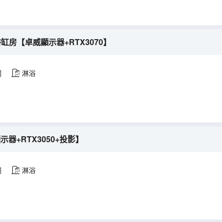
浴缸房【卓威顯示器+RTX3070】
調
淋浴
示器+RTX3050+投影】
調
淋浴