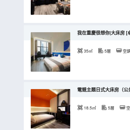
我在重慶很想你|大床房 [
35㎡
5層
空
電競主題日式大床房（公共衞
18.5㎡
5層