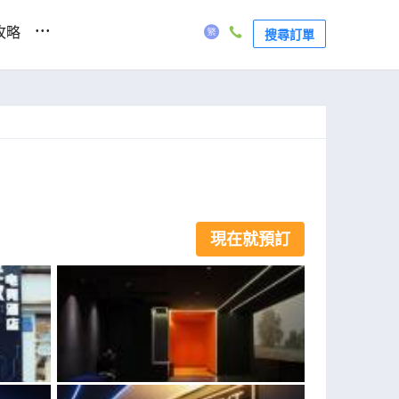
...
攻略
搜尋訂單
現在就預訂