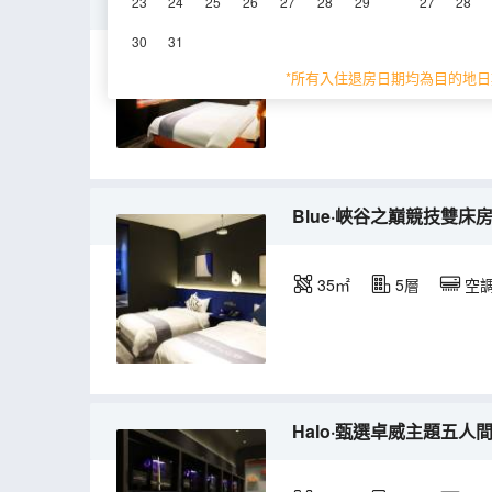
Orange.8號星球電競主
23
24
25
26
27
28
29
27
28
30
31
42㎡
5層
空
*所有入住退房日期均為目的地日
Blue·峽谷之巔競技雙床房
35㎡
5層
空
Halo·甄選卓威主題五人間