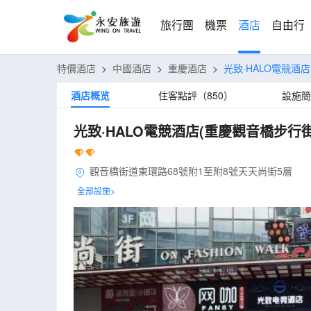
旅行團
機票
酒店
自由行
特價酒店
>
中國酒店
>
重慶酒店
>
光致·HALO電競酒
酒店概览
住客點評（850）
設施簡
光致·HALO電競酒店(重慶觀音橋步行街
觀音橋街道東環路68號附1至附8號天天尚街5層
全部設施>