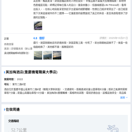
高支棉，觸感柔滑，對我這種認床的人特別友好。 早餐品類不算龐大但樣樣精緻，本地特
色麪檔是亮點，師傅記得每位客人的忌口。健身房雖小，但器械都是Life Fitness的，看得
出投入，，在核心地段能享受到近乎五星級的細節體驗，性價比已經非常突出了。這已經是
我下次來這座城市的不二選擇——它讓差旅的疲憊變成了真正的休息，甚至為旅程增添了舒
適的記憶點。
4.8
很好
評價於：2025年10月21日
訪客
還行，就是剛開始定的舒適房間，對面是鞋工廠，吵死了，前台剛開始説換不了，後面一些
商務旅客
插曲給換了，其他都不錯，服務挺好的
美旅丨舒適雙床房（辦公書
桌+休閑座椅+乳膠床墊）
入住於2025年10月
美加梅酒店(重慶機電職業大學店)
開業時間：
2022
地址：
紫竹二路6號
酒店位於重慶市璧山區紫竹二路6號（機電大學斜對面）。交通便利，距楓香湖兒童公園車程8分鐘；距砂之船奧特萊斯
車程7分鐘；距璧山高鐵站車程10分鐘。 美加梅為5層樓獨棟，風格時尚高雅、環境舒適自由、設備設施齊全、用品精
緻高檔。擁有舒適、高級、豪華客房以及親子、行政、棋牌套房，設有中央空調、冷熱飲設備、電話留言系統、衞星閉
展開
路電視、多媒體寬帶網絡、電子門匙系統等。 美加梅，讓回家更舒適隨心。 相約美加梅，聚散兩依依！
住宿周邊
交通樞紐
52.7公里