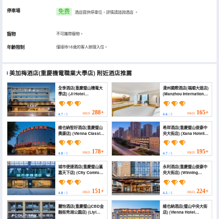
停車場
免费
酒店提供停車位，詳情請諮詢酒店
。
寵物
不可攜帶寵物。
年齡限制
僅接待18歲的客人辦理入住。
美加梅酒店(重慶機電職業大學店)
附近酒店推薦
全季酒店(重慶璧山機電大
漫州國際酒店(福順大道店)
學店) (JI Hotel
(Manzhou International
(Chongqing Bishan
Hotel (Fushun
Jidian University))
Avenue))
288+
165+
HKD
HKD
4.7
/ 5
4.6
/ 5
維也納智好酒店(重慶璧山
希岸酒店(重慶璧山俊豪中
奧康店) (Vienna Classic
央大街店) (Xana Hotelle
Hotel (Chongqing
(Junhao Central Street,
Bishan Aokang))
Bishan Chongqing))
178+
195+
HKD
HKD
4.8
/ 5
4.7
/ 5
城市便捷酒店(重慶璧山瀛
永利酒店(重慶璧山俊豪中
嘉天下店) (City Comfort
央大街店) (Winning
Inn Hotel (Chongqing
Hotel (Chongqing
Bishan Yingjia Tianxia))
Bishan Junhao Central
Street ))
151+
224+
HKD
HKD
4.8
/ 5
4.5
/ 5
麗怡酒店(重慶璧山CBD金
維也納酒店(璧山中央大街
融街秀湖公園店) (Liyi
店) (Vienna Hotel
Hotel (Chongqing
(Chongqing