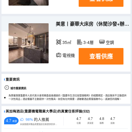
美意丨豪華大床房（休閒沙發+辦公書桌+LED化粧鏡）
35㎡
3-4層
空調
查看供應
電視機
重要資訊
城市重要資訊
為貫徹落實重慶市人民代表大會常務委員會通過的《重慶市生活垃圾管理條例》的相關規定，酒店客房不主動提供
一次性用品；酒店餐廳不主動提供一次性餐具。如您有任何需要，請聯繫酒店賓客服務中心，感謝您的理解。
美加梅酒店(重慶機電職業大學店)的真實住客評論(532)
4.7
4.7
4.8
4.7
98%
的人推薦
4.7
/5分
位置
清潔度
服務
設施
永安旅遊評價由真實酒店住客提供的評價。