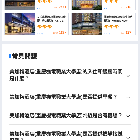
Bishan CBD Financial
BishanCentral Street ))
Street Xiuhu Park
243+
216+
HKD
HKD
4.8
/ 5
4.7
/ 5
Branch))
艾汐嘉林酒店(重慶璧山俊
重慶恒德酒店(璧山中央大
豪中央大街店) (Aixi Jialin
街店) (Hengde Hotel)
Hotel(Chongqing
Bishan Junhao Central
Street Store))
119+
127+
HKD
HKD
4.7
/ 5
4.7
/ 5
常見問題
美加梅酒店(重慶機電職業大學店)的入住和退房時間
是什麼？
美加梅酒店(重慶機電職業大學店)是否提供早餐？
美加梅酒店(重慶機電職業大學店)附近是否有機場？
美加梅酒店(重慶機電職業大學店)是否提供機場接送