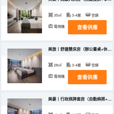
35㎡
3-4層
空調
查看供應
電視機
美旅丨舒適雙床房（辦公書桌+休閒座椅+乳膠床墊）
28㎡
3-4層
空調
查看供應
電視機
美豪丨行政棋牌套房（自動麻將+坐卧沙發+獨立休閒區）