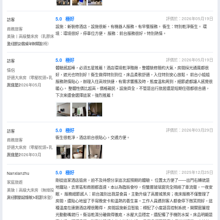
5.0
極好
評價於：2026年05月19日
訪客
設施：新裝修酒店，設施很新。有機器人服務。有早餐服務。 衞生：特別乾淨衞生。 環
商務旅客
境：環境很好，停車位方便。 服務：前台服務很好。特別熱情。
美致丨高級雙床房（乳膠床
墊+辦公書桌+休閑座椅）
入住於2026年05月
5.0
極好
評價於：2026年05月19日
訪客
體驗感超棒，必須五星推薦！酒店環境乾淨雅緻，整體裝修簡約大氣，房間採光通風都很
情侶
好，遮光也特別好！衞生做得特別到位，床品柔軟舒適，入住特別安心放鬆。 前台小姐姐
舒適大床房（零壓枕頭+乳
服務熱情貼心，辦理入住高效快捷，有需求響應及時，態度温和周到，細節處都讓人感覺很
膠床墊）
入住於2026年05月
暖心。 整體性價比超高，價格親民，設施齊全，不管是出行旅居還是短期住宿都很合適，
下次來還會選擇這家，強烈推薦！
5.0
極好
評價於：2026年03月29日
訪客
衞生很乾凈，酒店前台很貼心。交通方便。
商務旅客
舒適大床房（零壓枕頭+乳
膠床墊）
入住於2026年03月
5.0
極好
評價於：2025年12月25日
Nanxianzhu
剛從這家酒店退房，迫不及待想分享這次超預期的體驗。 位置太方便了——出門右轉就是
家庭旅遊
地鐵站，去景區和商圈都直達。本以為臨街會吵，但雙層玻璃窗完全隔絕了車流聲，一夜安
美致丨高級大床房（無線投
眠。 服務細節感人：前台識別出我是會員，主動升級了高層城景房；夜床服務不僅整理了
屏+零壓記憶枕+乳膠床墊）
入住於2025年10月
房間，還貼心地留了手寫晚安卡和温熱的養生茶。工作人員遇到客人都會停下微笑問好，這
種温度在連鎖酒店裡很難得。 房間設施新且智能：標配了小度語音控制系統，開關窗簾燈
光動動嘴就行。衞浴乾濕分離做得徹底，水壓大且穩定，還配備了手機防水架。床品明顯是