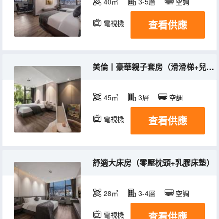
40㎡
3-5層
空調
查看供應
電視機
美倫丨豪華親子套房（滑滑梯+兒童洗漱用品+乳膠床墊）
45㎡
3層
空調
查看供應
電視機
舒適大床房（零壓枕頭+乳膠床墊）
28㎡
3-4層
空調
查看供應
電視機