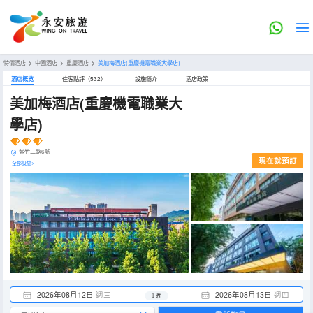
特價酒店
>
中國酒店
>
重慶酒店
>
美加梅酒店(重慶機電職業大學店)
酒店概览
住客點評（532）
設施簡介
酒店政策
美加梅酒店(重慶機電職業大
學店)
紫竹二路6號
現在就預訂
全部設施>
2026年08月12日
週三
2026年08月13日
週四
1 晚