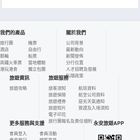
我們的產品
關於我們
旅行團
機票
公司背景
酒店
自由行
最新動向
郵輪
船票
新聞發佈
高鐵火車票
當地體驗
分行位置
港玩港食
獨立包團
人才招聘及發展
私隱政策
旅遊資訊
旅遊服務
旅遊攻略
旅客須知
航班資料
旅遊保險
航空公司資料
旅遊禮券
惡劣天氣通知
旅遊短片
簽證及入境須知
電子印花
旅行團報名及責任細則
更多服務與支援
永安旅遊APP
會員登入
會員活動
會員登記
顧客意見