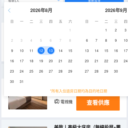
重新搜尋
2026年8月
2026年9月
美致丨高級雙床房（乳膠床墊+辦公書桌+休閒座椅）
日
一
二
三
四
五
六
日
一
二
三
四
1
1
2
3
35㎡
3-4層
空調
2
3
4
5
6
7
8
6
7
8
9
10
查看供應
電視機
9
10
11
12
13
14
15
13
14
15
16
17
16
17
18
19
20
21
22
20
21
22
23
24
美歡丨行政浴缸套房（獨立分區+坐卧沙發+乳膠床墊）
23
24
25
26
27
28
29
27
28
29
30
30
31
45㎡
4-5層
空調
*所有入住退房日期均為目的地日期
查看供應
電視機
美致丨高級大床房（無線投屏+零壓記憶枕+乳膠床墊）