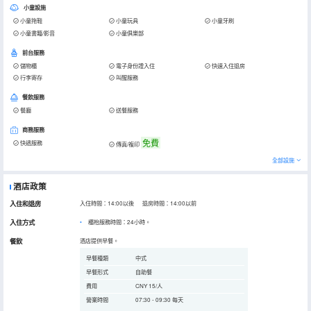
小童設施
小童拖鞋
小童玩具
小童牙刷
小童書籍/影音
小童俱樂部
前台服務
儲物櫃
電子身份證入住
快速入住退房
行李寄存
叫醒服務
餐飲服務
餐廳
送餐服務
商務服務
免費
快遞服務
傳真/複印
全部設施
酒店政策
入住和退房
入住時間：14:00以後 退房時間：14:00以前
入住方式
櫃枱服務時間：24小時。
餐飲
酒店提供早餐。
早餐種類
中式
早餐形式
自助餐
費用
CNY 15/人
營業時間
07:30 - 09:30 每天