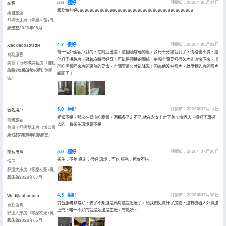
5.0
極好
評價於：2026年08月04日
訪客
服務特別好6666666666666666666666666666666666666666666666
獨自旅遊
舒適大床房（零壓枕頭+乳
膠床墊）
入住於2026年08月
4.7
很好
評價於：2026年08月02日
Xiaoxiaobaotadie
幫一個外國客戶訂的，在附近出差，這個酒店離的近，步行十分鐘就到了，價格也不貴，給
商務旅客
他訂了棋牌房，對着麻將很好奇！可能是頂樓的關係，房間空調要打很久才能涼快下來，出
美豪丨行政棋牌套房（自動
門吃個飯回來房間裏熱的要命，空調要很久才能降温！因為他沒拍照片，就用我的房間照片
麻將+坐卧沙發+獨立休閑
入住於2026年07月
曬圖了！
區）
5.0
極好
評價於：2026年07月14日
匿名用戶
相當不錯，那次在璧山吃晚飯，酒搞多了走不了.就在永安上定了美加梅酒店，還打了車過
商務旅客
去的一看衞生環境真不錯
美旅丨舒適雙床房（辦公書
桌+休閑座椅+乳膠床墊）
入住於2026年06月
5.0
極好
評價於：2026年07月08日
匿名用戶
衞生：不差 設施：很好 環境：可以 服務：態度不錯
情侶
舒適大床房（零壓枕頭+乳
膠床墊）
入住於2026年07月
4.5
很好
評價於：2026年07月06日
Wudijiaobaobao
前台服務非常好，去了不知道是滿房還是怎麼了，給我們免費升了房間，還有機器人外賣送
商務旅客
上門，唯一不好的就是旁邊是工廠，有點吵。
舒適大床房（零壓枕頭+乳
膠床墊）
入住於2026年05月