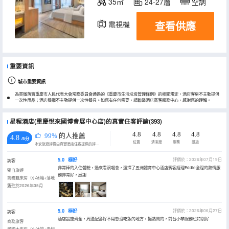
35㎡
24-27層
空調
查看供應
電視機
冰箱
重要資訊
城市重要資訊
為貫徹落實重慶市人民代表大會常務委員會通過的《重慶市生活垃圾管理條例》的相關規定，酒店客房不主動提供
一次性用品；酒店餐廳不主動提供一次性餐具。如您有任何需要，請聯繫酒店賓客服務中心，感謝您的理解。
星程酒店(重慶悅來國博會展中心店)的真實住客評論(393)
4.8
4.8
4.8
4.8
99%
的人推薦
4.8
/5分
位置
清潔度
服務
設施
永安旅遊評價由真實酒店住客提供的評價。
5.0
極好
評價於：2026年07月19日
訪客
非常棒的入住體驗，過來看演唱會，選擇了五洲體育中心酒店賓客經理Eddie全程的熱情服
獨自旅遊
務非常好，感謝
商務雙床房（小冰箱+落地
窗）
入住於2026年05月
5.0
極好
評價於：2026年06月27日
訪客
酒店設施齊全，周邊配套好不用愁沒吃飯的地方，挺熱鬧的，前台小攀服務也特別好
商務旅客
景觀大床房（小冰箱+貴妃