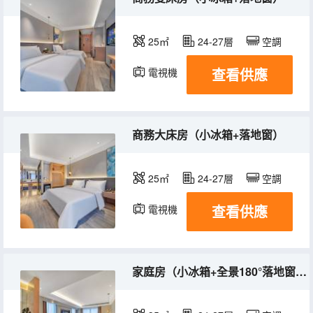
25㎡
24-27層
空調
查看供應
電視機
冰箱
商務大床房（小冰箱+落地窗）
25㎡
24-27層
空調
查看供應
電視機
冰箱
家庭房（小冰箱+全景180°落地窗+貴妃椅）