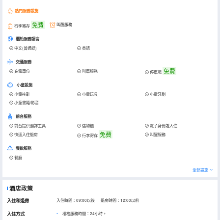
熱門服務設施
免費
叫醒服務
行李寄存
櫃枱服務語言
中文(普通話)
英語
交通服務
免費
充電車位
叫車服務
停車場
小童設施
小童拖鞋
小童玩具
小童牙刷
小童書籍/影音
前台服務
前台提供翻譯工具
儲物櫃
電子身份證入住
免費
快速入住退房
叫醒服務
行李寄存
餐飲服務
餐廳
全部設施
酒店政策
入住和退房
入住時間：09:00以後 退房時間：12:00以前
入住方式
櫃枱服務時間：24小時。