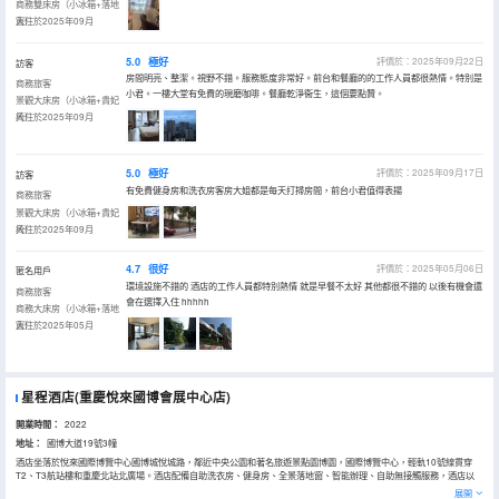
商務雙床房（小冰箱+落地
窗）
入住於2025年09月
5.0
極好
評價於：2025年09月22日
訪客
房間明亮、整潔。視野不錯。服務態度非常好。前台和餐廳的的工作人員都很熱情。特別是
商務旅客
小君。一樓大堂有免費的現磨咖啡。餐廳乾淨衞生，這個要點贊。
景觀大床房（小冰箱+貴妃
椅）
入住於2025年09月
5.0
極好
評價於：2025年09月17日
訪客
有免費健身房和洗衣房客房大姐都是每天打掃房間，前台小君值得表揚
商務旅客
景觀大床房（小冰箱+貴妃
椅）
入住於2025年09月
4.7
很好
評價於：2025年05月06日
匿名用戶
環境設施不錯的 酒店的工作人員都特別熱情 就是早餐不太好 其他都很不錯的 以後有機會還
商務旅客
會在選擇入住 hhhhh
商務大床房（小冰箱+落地
窗）
入住於2025年05月
星程酒店(重慶悅來國博會展中心店)
開業時間：
2022
地址：
國博大道19號3幢
酒店坐落於悅來國際博覽中心國博城悅城路，鄰近中央公園和著名旅遊景點園博園，國際博覽中心，輕軌10號線貫穿
T2、T3航站樓和重慶北站北廣場。酒店配備自助洗衣房、健身房、全景落地窗、智能辦理、自助無接觸服務，酒店以
“星光照耀旅程”為產品理念,讓每位顧客得以超值享受和服務!我們全體員工竭誠期待您的下榻！！！
展開