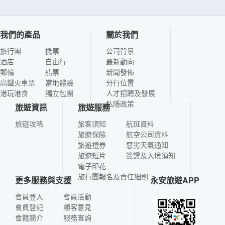
我們的產品
關於我們
旅行團
機票
公司背景
酒店
自由行
最新動向
郵輪
船票
新聞發佈
高鐵火車票
當地體驗
分行位置
港玩港食
獨立包團
人才招聘及發展
私隱政策
旅遊資訊
旅遊服務
旅遊攻略
旅客須知
航班資料
旅遊保險
航空公司資料
旅遊禮券
惡劣天氣通知
旅遊短片
簽證及入境須知
電子印花
旅行團報名及責任細則
更多服務與支援
永安旅遊APP
會員登入
會員活動
會員登記
顧客意見
會籍簡介
服務查詢