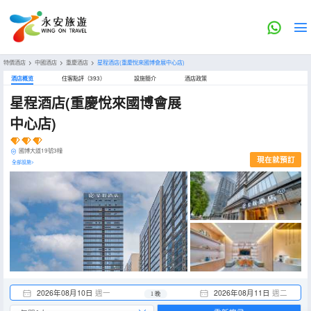
特價酒店
>
中國酒店
>
重慶酒店
>
星程酒店(重慶悅來國博會展中心店)
酒店概览
住客點評（393）
設施簡介
酒店政策
星程酒店(重慶悅來國博會展
中心店)
國博大道19號3幢
現在就預訂
全部設施>
2026年08月10日
週一
2026年08月11日
週二
1 晚