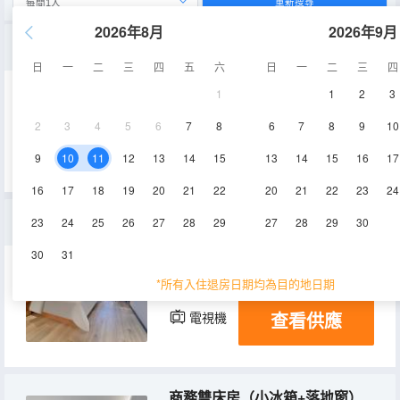
重新搜尋
2026年8月
2026年9月
景觀雙床房（小冰箱+高空城景+落地窗）
日
一
二
三
四
五
六
日
一
二
三
四
1
1
2
3
28㎡
24-27層
空調
2
3
4
5
6
7
8
6
7
8
9
10
查看供應
電視機
冰箱
9
10
11
12
13
14
15
13
14
15
16
17
16
17
18
19
20
21
22
20
21
22
23
24
景觀大床房（小冰箱+貴妃椅）
23
24
25
26
27
28
29
27
28
29
30
30
31
28㎡
24-27層
空調
*所有入住退房日期均為目的地日期
查看供應
電視機
冰箱
商務雙床房（小冰箱+落地窗）