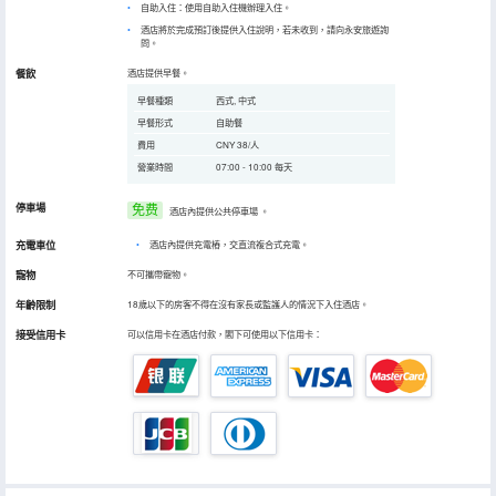
自助入住：使用自助入住機辦理入住。
酒店將於完成預訂後提供入住說明，若未收到，請向永安旅遊詢
問。
餐飲
酒店提供早餐。
早餐種類
西式, 中式
早餐形式
自助餐
費用
CNY 38/人
營業時間
07:00 - 10:00 每天
停車場
免费
酒店內提供公共停車場
。
充電車位
•
酒店內提供充電樁，交直流複合式充電。
寵物
不可攜帶寵物。
年齡限制
18歲以下的房客不得在沒有家長或監護人的情況下入住酒店。
接受信用卡
可以信用卡在酒店付款，閣下可使用以下信用卡：