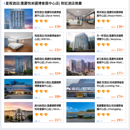
星程酒店(重慶悅來國博會展中心店)
附近酒店推薦
紫悅酒店(重慶悅來國博會
華奕酒店(重慶悅來國博會
展中心店) (Ziyue Hotel)
展中心店) (Huayi Hotel
(Chongqing Yuelai
National Expo
Exhibition Center))
159+
130+
HKD
HKD
4.7
/ 5
4.7
/ 5
唯度酒店(悅來國博會展中
爻一軒酒店(重慶悅來國際
心店) (WEI DU
博覽中心店) (Yaoyixuan
HOTEL(Yuelai National
Hotel (Chongqing
Expo Convention and
Yuelai International
Exhibition Centre
Expo Center))
232+
151+
HKD
HKD
5
/ 5
4.6
/ 5
Store))
福都酒店(重慶悅來國博會
新元氣酒店(重慶悅來國博
展中心店) (Fudu Hotel
會展中心店) (New Vitality
(Chongqing Yuelai
Hotel (Chongqing Expo
National Expo
Convention and
Exhibition Center
Exhibition Center))
114+
177+
HKD
HKD
4.7
/ 5
4.7
/ 5
Branch))
嘉德斯頓大酒店(重慶國際
瀾庭·悅酒店(悅來國博會展
博覽會展中心店)
中心店) (Lanting Yue
(Caddeston Hotel
Hotel (Yuelai Guobo
(Chongqing Guobo
Convention &
Center))
Exhibition Center
180+
174+
HKD
HKD
4.6
/ 5
4.4
/ 5
Branch))
維也納酒店(重慶國際博覽
重慶璽豪酒店(悅來國際會
悅來會議中心店) (Vienna
議中心店) (Chongqing
Hotel (Chongqing
Xihau Hotel (Yuelai
Yuelai International
International
Expo Center))
Conference Center))
217+
193+
HKD
HKD
4.6
/ 5
4.7
/ 5