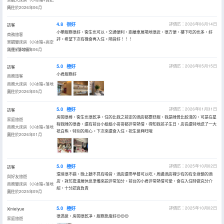
椅）
入住於2026年06月
4.8
很好
評價於：2026年06月14日
訪客
小攀服務很好，衞生也可以。交通便利，距離車展場地很近，很方便，樓下吃的也多，好
商務旅客
評。希望下次有機會再入住。隔音好！！！
景觀雙床房（小冰箱+高空
城景+落地窗）
入住於2026年06月
5.0
極好
評價於：2026年05月15日
訪客
小君服務好
商務旅客
商務大床房（小冰箱+落地
窗）
入住於2026年05月
5.0
極好
評價於：2026年01月31日
訪客
房間很棒，衞生也很乾凈，住的比我之前定的酒店都要舒服，我是睡覺比較淺的，可是在星
家庭旅遊
程我睡的很香，還有前台小姐姐小哥哥都非常熱情，得知我孩子生日，店長還特地送了一大
商務大床房（小冰箱+落地
衹白熊，特別的用心。下次來還會入住。祝生意興旺哦
窗）
入住於2026年01月
5.0
極好
評價於：2025年10月02日
訪客
環境很不錯，晚上聽不見有噪音，酒店還帶早餐可以吃。周邊酒店裡少有的有全身鏡的酒
與好友旅遊
店，對於逛漫展休息準備來説非常加分。前台的小君非常熱情可愛，會在入住時做充分介
商務雙床房（小冰箱+落地
紹，十分認真負責
窗）
入住於2025年09月
5.0
極好
評價於：2025年10月02日
Xinleiyue
很滿意，房間很乾凈，服務態度好😊😊😊
家庭旅遊