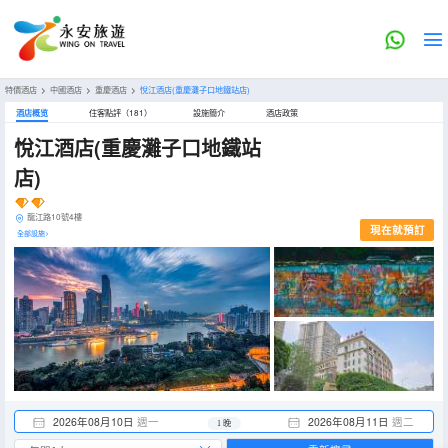
特價酒店
>
中國酒店
>
重慶酒店
>
悅江酒店(重慶灘子口地鐵站店)
酒店概览
住客點評（181）
設施簡介
酒店政策
悅江酒店(重慶灘子口地鐵站
店)
龍江路10號4樓
現在就預訂
全部設施>
2026年08月10日
週一
2026年08月11日
週二
1 晚