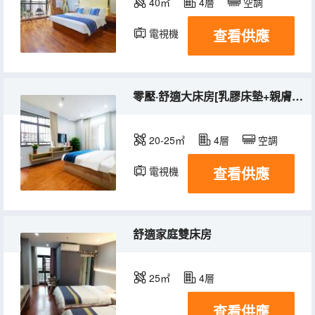
40㎡
4層
空調
查看供應
電視機
零壓·舒適大床房[乳膠床墊+親膚床品]
20-25㎡
4層
空調
查看供應
電視機
舒適家庭雙床房
25㎡
4層
查看供應