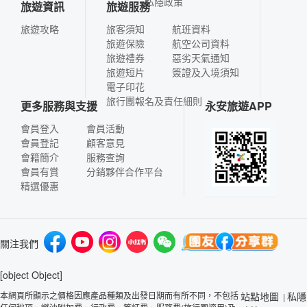
私隱政策
旅遊資訊
旅遊服務
旅遊攻略
旅客須知
航班資料
旅遊保險
航空公司資料
旅遊禮券
惡劣天氣通知
旅遊短片
簽證及入境須知
電子印花
旅行團報名及責任細則
更多服務與支援
永安旅遊APP
會員登入
會員活動
會員登記
顧客意見
會籍簡介
服務查詢
會員有賞
分銷夥伴合作平台
精選優惠
關注我們
[object Object]
本網頁所顯示之價格因應產品種類及出發日期而有所不同，不包括
站點地圖
私隱
|