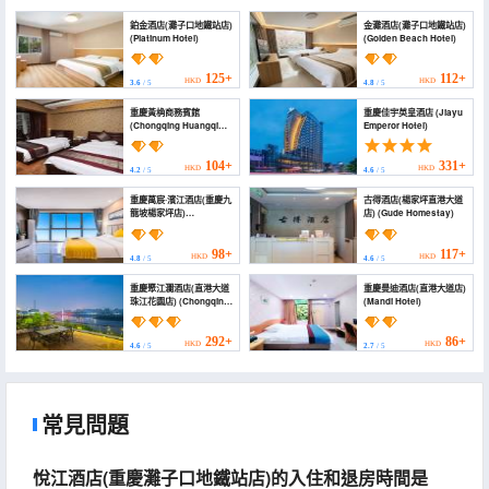
鉑金酒店(灘子口地鐵站店)
金灘酒店(灘子口地鐵站店)
(Platinum Hotel)
(Golden Beach Hotel)
125+
112+
HKD
HKD
3.6
/ 5
4.8
/ 5
重慶黃桷商務賓館
重慶佳宇英皇酒店 (Jiayu
(Chongqing Huangqi
Emperor Hotel)
Business Hotel)
104+
331+
HKD
HKD
4.2
/ 5
4.6
/ 5
重慶萬宸·濱江酒店(重慶九
古得酒店(楊家坪直港大道
龍坡楊家坪店)
店) (Gude Homestay)
(Chongqing Wanchen
Binjiang Hotel
(Chongqing Jiulongpo
98+
117+
HKD
HKD
4.8
/ 5
4.6
/ 5
Yangjiaping))
重慶聚江瀾酒店(直港大道
重慶曼迪酒店(直港大道店)
珠江花園店) (Chongqing
(Mandi Hotel)
Jujianglan Hotel
(Zhigang Avenue
Zhujiang Garden))
292+
86+
HKD
HKD
4.6
/ 5
2.7
/ 5
常見問題
悅江酒店(重慶灘子口地鐵站店)的入住和退房時間是