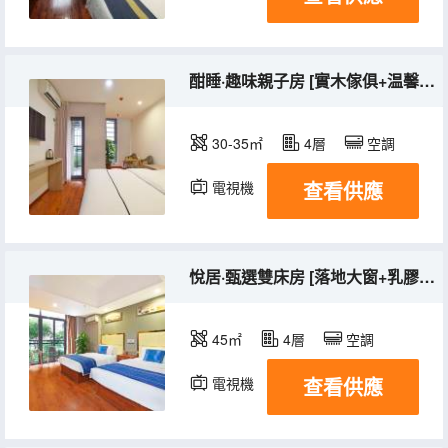
酣睡·趣味親子房 [實木傢俱+温馨舒適+闔家賞渝]
30-35㎡
4層
空調
查看供應
電視機
悅居·甄選雙床房 [落地大窗+乳膠床墊+安心舒睡]
45㎡
4層
空調
查看供應
電視機