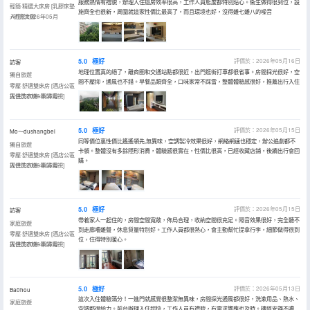
服務熱情有禮貌，辦理入住退房效率很高，工作人員態度都特別貼心。衞生做得很到位，設
輕簡·精選大床房 [乳膠床墊
施齊全也很新，周圍就這家性價比最高了，而且環境也好，沒得雜七雜八的噪音
+明亮大窗
入住於2026年05月
5.0
極好
評價於：2026年05月16日
訪客
地理位置真的絕了，離商圈和交通站點都很近，出門逛街打車都很省事。房間採光很好，空
獨自旅遊
間不壓抑，通風也不錯。早餐品類齊全，口味家常不踩雷，整體體驗感很好，推薦出行入住
零壓·舒適雙床房 [酒店公區
提供洗衣機+高清電視]
入住於2026年05月
5.0
極好
評價於：2026年05月15日
Mo～dushangbei
同等價位裏性價比遙遙領先,無異味，空調製冷效果很好，網絡網速也穩定，辦公追劇都不
獨自旅遊
卡頓。整體沒有多餘隱形消費，體驗感很實在，性價比很高，已經收藏店鋪，後續出行會回
零壓·舒適雙床房 [酒店公區
購。
提供洗衣機+高清電視]
入住於2026年05月
5.0
極好
評價於：2026年05月15日
訪客
帶着家人一起住的，房間空間寬敞，佈局合理，收納空間很充足。隔音效果很好，完全聽不
家庭旅遊
到走廊嘈雜聲，休息質量特別好。工作人員都很熱心，會主動幫忙提拿行李，細節做得很到
零壓·舒適雙床房 [酒店公區
位，住得特別暖心。
提供洗衣機+高清電視]
入住於2026年05月
5.0
極好
評價於：2026年05月13日
Ba0hou
這次入住體驗滿分！一進門就感覺很整潔無異味，房間採光通風都很好，洗漱用品、熱水、
家庭旅遊
空調都很給力。前台辦理入住超快，工作人員有禮貌，有需求響應也及時。樓道安靜不嘈