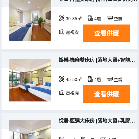
30-35㎡
4層
空調
查看供應
電視機
娛樂·機麻雙床房 [落地大窗+智能機麻+寬敞舒適]
45-50㎡
4層
空調
查看供應
電視機
悅居·甄選大床房 [落地大窗+乳膠床墊+安心舒睡]