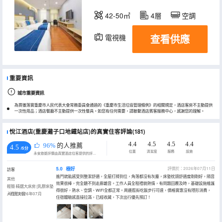
42-50㎡
4層
空調
查看供應
電視機
重要資訊
城市重要資訊
為貫徹落實重慶市人民代表大會常務委員會通過的《重慶市生活垃圾管理條例》的相關規定，酒店客房不主動提供
一次性用品；酒店餐廳不主動提供一次性餐具。如您有任何需要，請聯繫酒店賓客服務中心，感謝您的理解。
悅江酒店(重慶灘子口地鐵站店)的真實住客評論(181)
4.4
4.5
4.5
4.4
96%
的人推薦
4.5
/5分
位置
清潔度
服務
設施
永安旅遊評價由真實酒店住客提供的評價。
5.0
極好
評價於：2026年07月11日
訪客
進門就能感受到整潔舒適，全屋打掃到位，角落都沒有灰塵，床墊枕頭舒適度剛剛好，隔音
其他
效果很棒，完全聽不到走廊雜音。工作人員全程禮貌熱情，有問題回覆及時，基礎設施維護
輕簡·精選大床房 [乳膠床墊
得很好，熱水、空調、WiFi全都正常。周邊逛街吃飯步行可達，價格實惠沒有隱形消費，
+明亮大窗
入住於2026年07月
住宿體驗感直接拉滿，已經收藏，下次出行優先預訂！