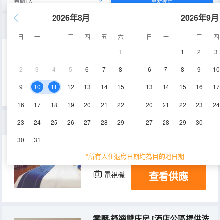
重新搜尋
2026年8月
2026年9月
觀影.巨幕雙床房【海量影視資源+手機投屏】
日
一
二
三
四
五
六
日
一
二
三
四
1
1
2
3
45-50㎡
4層
空調
2
3
4
5
6
7
8
6
7
8
9
10
查看供應
電視機
9
10
11
12
13
14
15
13
14
15
16
17
16
17
18
19
20
21
22
20
21
22
23
24
觀影.巨幕大床房【愛奇藝會員+海量資源】
23
24
25
26
27
28
29
27
28
29
30
30
31
45-50㎡
4層
空調
*所有入住退房日期均為目的地日期
查看供應
電視機
零壓·舒適雙床房 [酒店公區提供洗衣機+高清電視]