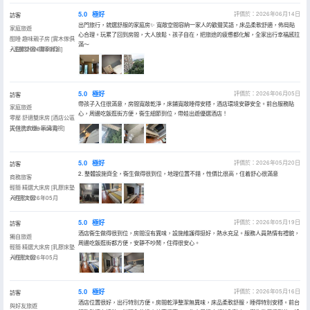
5.0
極好
評價於：2026年06月14日
訪客
出門旅行，就選舒服的家庭房✨ 寬敞空間容納一家人的歡聲笑語，床品柔軟舒適，佈局貼
家庭旅遊
心合理。玩累了回到房間，大人放鬆、孩子自在，把旅途的疲憊都化解，全家出行幸福感拉
酣睡·趣味親子房 [實木傢俱
滿～
+温馨舒適+闔家賞渝]
入住於2026年06月
5.0
極好
評價於：2026年06月05日
訪客
帶孩子入住很滿意，房間寬敞乾淨，床鋪寬敞睡得安穩，酒店環境安靜安全。前台服務貼
家庭旅遊
心，周邊吃飯逛街方便，衞生細節到位，帶娃出遊優選酒店！
零壓·舒適雙床房 [酒店公區
提供洗衣機+高清電視]
入住於2026年06月
5.0
極好
評價於：2026年05月20日
訪客
2. 整體設施齊全，衞生做得很到位，地理位置不錯，性價比很高，住着舒心很滿意
商務旅客
輕簡·精選大床房 [乳膠床墊
+明亮大窗
入住於2026年05月
5.0
極好
評價於：2026年05月19日
訪客
酒店衞生做得很到位，房間沒有異味，設施維護得挺好，熱水充足。服務人員熱情有禮貌，
獨自旅遊
周邊吃飯逛街都方便，安靜不吵鬧，住得很安心。
輕簡·精選大床房 [乳膠床墊
+明亮大窗
入住於2026年05月
5.0
極好
評價於：2026年05月16日
訪客
酒店位置很好，出行特別方便。房間乾淨整潔無異味，床品柔軟舒服，睡得特別安穩。前台
與好友旅遊