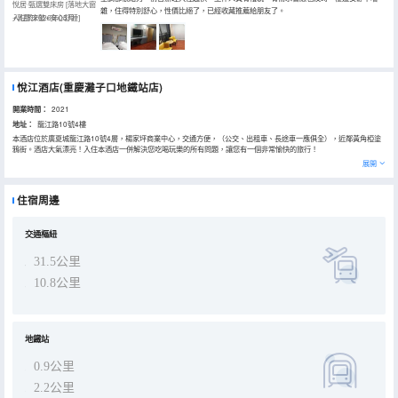
悅居·甄選雙床房 [落地大窗
雜，住得特別舒心，性價比絕了，已經收藏推薦給朋友了。
+乳膠床墊+安心舒睡]
入住於2026年05月
悅江酒店(重慶灘子口地鐵站店)
開業時間：
2021
地址：
龍江路10號4樓
本酒店位於廣夏城龍江路10號4層，楊家坪商業中心，交通方便，（公交、出租車、長途車一應俱全），近鄰黃角椏塗
鴉街。酒店大氣漂亮！入住本酒店一併解決您吃喝玩樂的所有問題，讓您有一個非常愉快的旅行！
[高速WIFI] 房間配備獨立的WIFI和百兆光纖,讓您在刷抖音, 追劇時不再漫長着急等待；高清網絡電視,獨立的電影盒子,暢
展開
想百部市面新電影觀看；
[酒店硬件]42寸網絡電視、房間都為獨立空調、24小時熱水、吹風機、各種型號手機充電器、充電寶等， 客房傢俱均使
用實木定製，高端的地板磚，沒有任何化學污染，所有的裝修材料都選用新型綠色環保材料，高品質洗漱套裝和香氛沐
住宿周邊
浴用品。輕柔親膚自然床品。
酒店有豪華單間、標間、套房、機麻房、棋牌室、可滿足貴賓的需求，給貴賓帶來舒適的體驗。酒店還具有免費的停車
服務！
[安全介紹]
交通樞紐
酒店內部全天24小時安保,12個無死角監控30X24小時為您提供安全保障;
[酒店優勢]
31.5公里
地理位置優越、房間大，30萬年青商務消費羣體。在這裏無論是獨處、玩聚、還是商務出行都能得到非一般的驚喜與體
驗, 酒店是您理想選擇；
10.8公里
[服務熱線]您有任何需求均可致電我們前台電話。
[服務特色]私人管家服務、自助洗衣服務。
—風裏雨裏太陽裏,我在本酒店等着您! 酒店全體員工誠摯歡迎您的到來!
地鐵站
0.9公里
2.2公里