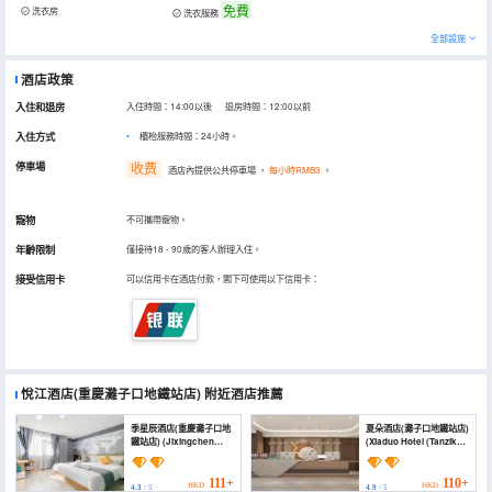
免費
洗衣房
洗衣服務
全部設施
酒店政策
入住和退房
入住時間：14:00以後 退房時間：12:00以前
入住方式
櫃枱服務時間：24小時。
停車場
收费
酒店內提供公共停車場
，
每小時RMB3
。
寵物
不可攜帶寵物。
年齡限制
僅接待18 - 90歲的客人辦理入住。
接受信用卡
可以信用卡在酒店付款，閣下可使用以下信用卡：
悅江酒店(重慶灘子口地鐵站店)
附近酒店推薦
季星辰酒店(重慶灘子口地
夏朵酒店(灘子口地鐵站店)
鐵站店) (Jixingchen
(Xiaduo Hotel (Tanzikou
Hotel (Chongqing
Subway Station))
Tanzikou Subway
Station))
111+
110+
HKD
HKD
4.3
/ 5
4.9
/ 5