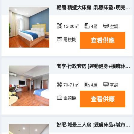
輕簡·精選大床房 [乳膠床墊+明亮大窗
15-20㎡
4層
空調
查看供應
電視機
奢享·行政套房 [運動健身+機麻休閒+超大空間]
70-71㎡
4層
空調
查看供應
電視機
好眠·城景三人房 [親膚床品+城市風景]