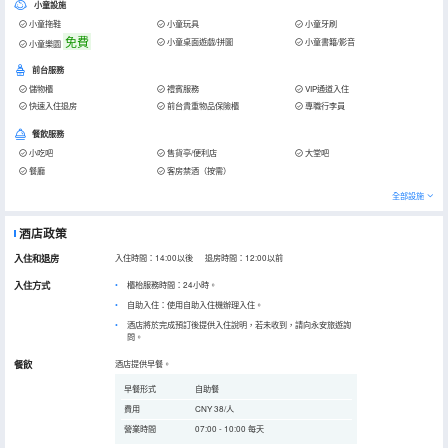
小童設施
小童拖鞋
小童玩具
小童牙刷
免費
小童桌面遊戲/拼圖
小童書籍/影音
小童樂園
前台服務
儲物櫃
禮賓服務
VIP通道入住
快速入住退房
前台貴重物品保險櫃
專職行李員
餐飲服務
小吃吧
售貨亭/便利店
大堂吧
餐廳
客房禁酒（按需）
全部設施
酒店政策
入住和退房
入住時間：14:00以後 退房時間：12:00以前
入住方式
櫃枱服務時間：24小時。
自助入住：使用自助入住機辦理入住。
酒店將於完成預訂後提供入住說明，若未收到，請向永安旅遊詢
問。
餐飲
酒店提供早餐。
早餐形式
自助餐
費用
CNY 38/人
營業時間
07:00 - 10:00 每天