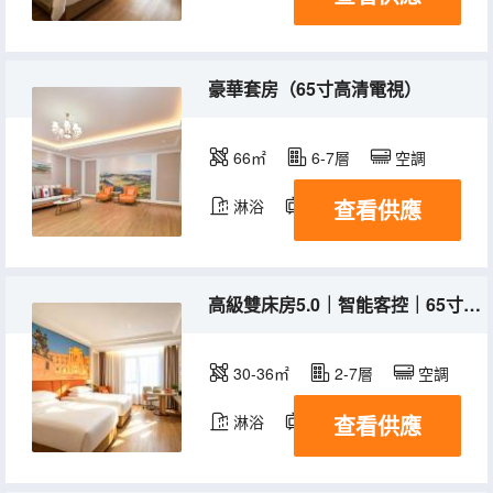
豪華套房（65寸高清電視）
66㎡
6-7層
空調
查看供應
淋浴
電視機
高級雙床房5.0｜智能客控｜65寸高清電視｜零壓床墊
30-36㎡
2-7層
空調
查看供應
淋浴
電視機