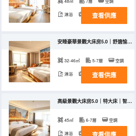
48㎡
7層
空調
查看供應
淋浴
電視機
安睡豪華景觀大床房5.0｜舒適愉夢｜全景大窗｜園景
32-46㎡
5-7層
空調
查看供應
淋浴
電視機
高級景觀大床房5.0｜特大床｜智能客控｜零壓床墊
45㎡
6-7層
空調
查看供應
淋浴
電視機