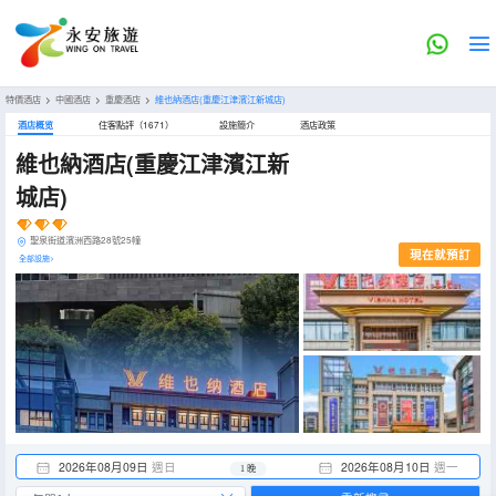
特價酒店
>
中國酒店
>
重慶酒店
>
維也納酒店(重慶江津濱江新城店)
酒店概览
住客點評（1671）
設施簡介
酒店政策
維也納酒店(重慶江津濱江新
城店)
聖泉街道濱洲西路28號25幢
現在就預訂
全部設施>
2026年08月09日
週日
2026年08月10日
週一
1 晚