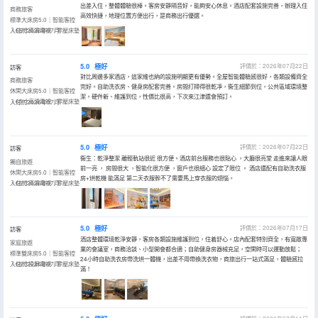
出差入住，整體體驗很棒。客房安靜隔音好，能夠安心休息。酒店配套設施完善，辦理入住
商務旅客
高效快捷，地理位置方便出行，是商務出行優選。
標準大床房5.0｜智能客控
｜65寸高清電視｜零壓床墊
入住於2026年07月
5.0
極好
評價於：2026年07月22日
訪客
對比周邊多家酒店，這家維也納的設施明顯更有優勢。全屋智能體驗感很好，各類設備齊全
商務旅客
完好。自助洗衣房、健身房配套完善。房間打掃得很乾凈，衞生細節到位，公共區域環境整
休閑大床房5.0｜智能客控
潔。硬件新、維護到位，性價比很高，下次來江津還會預訂。
｜65寸高清電視｜零壓床墊
入住於2026年07月
5.0
極好
評價於：2026年07月22日
訪客
衞生：乾淨整潔 離輕軌站很近 很方便。酒店前台服務也很貼心 ，大廳很亮堂 走進來讓人眼
獨自旅遊
前一亮 ， 房間很大 ，智能化很方便 ，窗戶也很細心 設定了限位 。 酒店還配有自助洗衣服
休閑大床房5.0｜智能客控
房+烘乾機 能滿足 第二天衣服幹不了需要馬上穿衣服的煩惱。
｜65寸高清電視｜零壓床墊
入住於2026年07月
5.0
極好
評價於：2026年07月17日
訪客
酒店整體環境乾淨安靜，客房各類設施維護到位，住着舒心。店內配套特別齊全，有寬敞專
家庭旅遊
業的會議室，商務洽談、小型開會都合適；自助健身房器械充足，空閑時可以運動放鬆；
標準雙床房5.0｜智能客控
24小時自助洗衣房帶洗烘一體機，出差不用帶換洗衣物，商旅出行一站式滿足，體驗感拉
｜65寸投屏電視｜零壓床墊
入住於2026年07月
滿！