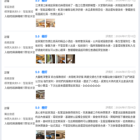
5.0
極好
評價於：2026年07月11日
訪客
江津濱江新城這家維也納環境絕了，臨江位置視野開闊，大堂簡約高級。房間設施齊全嶄
家庭旅遊
新，智能設備好用，乾濕分離衞浴乾淨舒適，床品柔軟隔音佳，酒店還有健身房，整體居住
標準雙床房5.0｜智能客控
氛圍感拉滿，性價比超高！
｜65寸投屏電視｜零壓床墊
入住於2026年07月
5.0
極好
評價於：2026年07月10日
訪客
這家屬於性價比很高的精品小酒店，裝修整潔高級、公共區域寬敞舒適，衞生管理到位，臨
商務旅客
街好找、聯繫方便，不管是單人出差、短途旅行、臨時落腳都很合適，注重環境整潔和入住
休閑大床房5.0｜智能客控
舒適度的朋友可以放心選擇，整體體驗遠超同價位普通經濟型旅館。
｜65寸高清電視｜零壓床墊
入住於2026年07月
5.0
極好
評價於：2026年07月10日
訪客
大廳乾淨整潔 前台服務很好，房間乾淨舒服 周邊交通也方便 地鐵站幾分鐘就到了出門就是
商務旅客
公交站 強烈安利，對他們的服務非常滿意，還送了小禮品，感覺在炎熱的夏天出差真的是
標準雙床房5.0｜智能客控
一個小驚喜，下次出差來還選擇這家酒店，👍👍👍👍👍👍👍
｜65寸投屏電視｜零壓床墊
入住於2026年07月
5.0
極好
評價於：2026年07月09日
訪客
真心安利這家酒店，配套設施做得很到位，完美兼顧工作和休閑需求。需要洽談業務直接預
獨自旅遊
約店內會議室，環境安靜，基礎辦公設備全部配齊，開會效率很高。閑暇時間下樓就能去健
休閑大床房5.0｜智能客控
身房，器材齊全且定期清潔，住店期間隨時可以運動放鬆。全屋設備嶄新完好，從商務辦公
｜65寸高清電視｜零壓床墊
入住於2026年07月
到休閑健身一站式滿足，不管是短期出差還是短途停留都很合適，下次辦事還會選擇這裏。