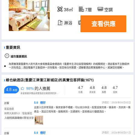
38㎡
7層
空調
查看供應
淋浴
電視機
重要資訊
城市重要資訊
為貫徹落實重慶市人民代表大會常務委員會通過的《重慶市生活垃圾管理條例》的相關規定，酒店客房不主動提供
一次性用品；酒店餐廳不主動提供一次性餐具。如您有任何需要，請聯繫酒店賓客服務中心，感謝您的理解。
維也納酒店(重慶江津濱江新城店)的真實住客評論(1671)
4.7
4.8
4.8
4.7
98%
的人推薦
4.8
/5分
位置
清潔度
服務
設施
永安旅遊評價由真實酒店住客提供的評價。
5.0
極好
評價於：2026年08月02日
訪客
出差入住非常滿意，客房安靜不嘈雜，可以充分休息。配套設施完善，健身房、洗衣房一應
家庭旅遊
俱全，滿足日常所需。服務周到，交通便利，是商務出行優選酒店。
休閑大床房5.0｜智能客控
｜65寸高清電視｜零壓床墊
入住於2026年08月
5.0
極好
評價於：2026年08月01日
訪客