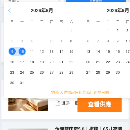
重新搜尋
2026年8月
2026年9月
標準大床房5.0｜智能客控｜65寸高清電視｜零壓床墊
日
一
二
三
四
五
六
日
一
二
三
四
1
1
2
3
25-30㎡
2-3層
空調
2
3
4
5
6
7
8
6
7
8
9
10
查看供應
淋浴
電視機
9
10
11
12
13
14
15
13
14
15
16
17
16
17
18
19
20
21
22
20
21
22
23
24
高級大床房5.0｜智能客控｜65寸高清電視｜零壓床墊
23
24
25
26
27
28
29
27
28
29
30
30
31
26-36㎡
2-7層
空調
*所有入住退房日期均為目的地日期
查看供應
淋浴
電視機
休閒雙床房5.0｜棋牌｜65寸高清電視｜零壓床墊