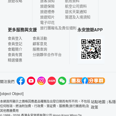
旅遊攻略
旅客須知
航班資料
旅遊保險
航空公司資料
旅遊禮券
惡劣天氣通知
旅遊短片
簽證及入境須知
電子印花
旅行團報名及責任細則
更多服務與支援
永安旅遊APP
會員登入
會員活動
會員登記
顧客意見
會籍簡介
服務查詢
會員有賞
分銷夥伴合作平台
精選優惠
關注我們
[object Object]
本網頁所顯示之價格因應產品種類及出發日期而有所不同，不包括
站點地圖
私隱
|
任何稅項、燃油附加費、行政費、簽証費、服務費(旅行團適用)及
政策
其他應繳費用
© 1999 - 2026 香港永安旅遊有限公司 Hong Kong Wing On