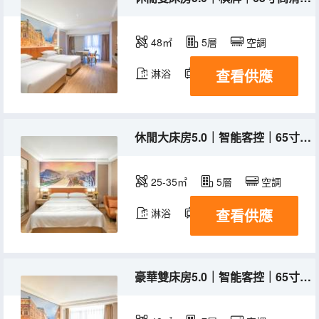
48㎡
5層
空調
查看供應
淋浴
電視機
休閒大床房5.0｜智能客控｜65寸高清電視｜零壓床墊
25-35㎡
5層
空調
查看供應
淋浴
電視機
豪華雙床房5.0｜智能客控｜65寸大電視電視｜零壓床墊