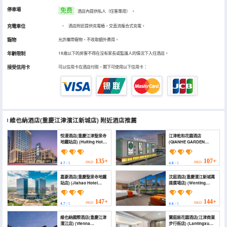
停車場
免费
酒店內提供私人（住客專用）
。
充電車位
•
酒店附近提供充電樁，交直流複合式充電。
寵物
允許攜帶寵物，不收取額外費用。
年齡限制
18歲以下的房客不得在沒有家長或監護人的情況下入住酒店。
接受信用卡
可以信用卡在酒店付款，閣下可使用以下信用卡：
維也納酒店(重慶江津濱江新城店)
附近酒店推薦
悅漫酒店(重慶江津聖泉寺
江津乾和花園酒店
地鐵站店) (Huiting Hotel
(QIANHE GARDEN
(Jiangjin Wanda Plaza
HOTEL)
Shengquansi Subway
Station))
135+
107+
HKD
HKD
4.7
/ 5
4.8
/ 5
嘉豪酒店(重慶聖泉寺地鐵
汶庭酒店(重慶濱江新城萬
站店) (Jiahao Hotel
達廣場店) (Wenting
(Chongqing
Hotel (Chongqing
Shengquansi Subway
Binjiang New Town
Station))
Wanda Plaza Branch))
147+
144+
HKD
HKD
4.7
/ 5
4.6
/ 5
維也納國際酒店(重慶江津
蘭庭敍花園酒店(江津商業
濱江店) (Vienna
步行街店) (Lantingxu