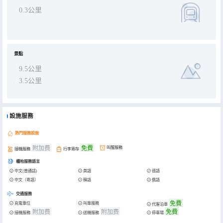
0.3公里
景點
9.5公里
3.5公里
設施服務
熱門服務設施
附加费
免費
叫醒服務
接機服務
行李寄存
櫃枱服務語言
中文(普通話)
英語
德語
中文（粵語）
韓語
俄語
交通服務
免費
充電車位
叫車服務
代客泊車
附加费
附加费
免費
接機服務
送機服務
停車場