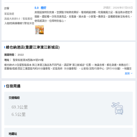
5.0
極好
評價於：2026年07月03日
訪客
房間設施特別完善，空調製冷制熱效果好，電視網速流暢，吹風機風力足，衞浴熱水穩定不
家庭旅遊
間斷。還配備一次性洗漱用品、充電器、燒水壺，小家電一應俱全，設備都很新沒有老化，
高級大床房5.0｜智能客控
使用感滿分，住得特別省心。
｜65寸高清電視｜零壓床墊
入住於2026年07月
維也納酒店(重慶江津濱江新城店)
開業時間：
2022
地址：
聖泉街道濱洲西路28號25幢
維也納V5.0全屋智能版本 與江津濱江路店為不同門店，請認準"濱江新城店" 位置 — 無論去哪，都在身邊 • ​商務出行：
距雙福/德感/西彭工業園區均約20分鐘車程，近區政府（5分鐘車程）、公安局/法院/行政中心（步行10分鐘） • ​地鐵交
通：距聖泉寺地鐵站步行2分鐘（無需過馬路），地鐵直達解放碑、洪崖洞等核心景區，不堵車直達目的地 • 公共交通：
展開
本酒店距離乾和瓏灣公交站步行1分鐘，乘坐207路公交車7站25分鐘可達江津中學，乘坐207路公交車10站30分鐘可
達長嶺公園，乘坐207路公交車16站35分鐘可達南橋頭體育場等。 • ​休閒購物：萬達廣場5分鐘車程、金科美鄰匯4分鐘
車程、濱江路步行即達 • ​考試探親：距京師實驗學校步行約15分鐘、重慶工程職業技術學院約10分鐘車程 目的地 地鐵
住宿周邊
線路 預估時間 解放碑 江跳線 → 5號線 → 1號線 約60分鐘 洪崖洞 江跳線 → 5號線 → 6號線 約65分鐘 觀音橋 江跳線 →
5號線 → 環線 約55分鐘 硬件 — V5.0智能新體驗 酒店按錦江酒店（中國區）維也納品牌 V5.0版本 精心打造，全屋智能
客控一體化： • ​全屋智能：小度語音助手 + 65寸超高清液晶電視 + 智能控温 • ​助眠系統：新一代助眠愉夢床墊，靜享好
睡眠 • ​免費設施：120個室內免費車位、24小時健身房、自助洗衣房 • ​商務配套：200平多功能會議廳、千兆光纖
交通樞紐
WiFi、商務中心 • ​安心保障：24小時監控全覆蓋、獨立新風排風系統 小細節，大温暖 前台常備 自助百寶箱：驅蚊液、
老花鏡、兒童用品、女性用品……有需要隨時來取。 商務長住更划算 長住客人享專屬優惠，詳情諮詢前台。 周邊信息 •
69.3公里
​江津科技館、江津圖書館 — 車程約8分鐘 • ​萬達廣場、金科美鄰匯 — 步行可達商圈 • ​地鐵聖泉寺站 — 步行2分鐘 維也
納酒店秉承 "紳士般品味，淑女般親切" 的經營理念，為您提供温暖、舒適、安全的住宿環境。全體夥伴熱忱期待您的光
6.5公里
臨！ 如果您對本次入住感到滿意，歡迎給我們留下寶貴評價，您的鼓勵是我們不斷進步的動力。
地鐵站