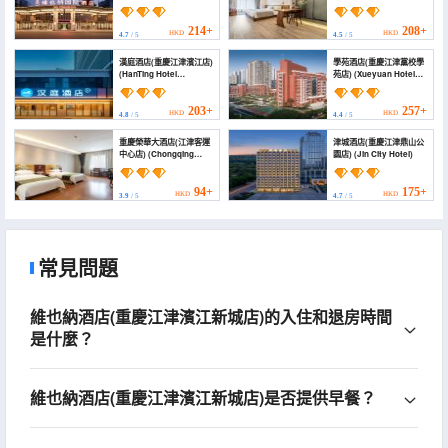
International Hotel
Hotel (Jiangjin
(Binjiang of Jiangjin,
Commercial Pedestrian
Chongqing))
Street))
214+
208+
HKD
HKD
4.7
/ 5
4.5
/ 5
漢庭酒店(重慶江津濱江店)
學苑酒店(重慶江津黨校學
(HanTing Hotel
苑店) (Xueyuan Hotel
(Chongqing Jiangjin
(Chongqing Jiangjin
Binjiang))
Party School Xueyuan
Branch))
203+
257+
HKD
HKD
4.8
/ 5
4.4
/ 5
重慶榮華大酒店(江津客運
津城酒店(重慶江津鼎山公
中心店) (Chongqing
園店) (Jin City Hotel)
Ronghua Hotel
(Jiangjin Passenger
Transport Center
94+
175+
HKD
HKD
3.9
/ 5
4.7
/ 5
Branch))
常見問題
維也納酒店(重慶江津濱江新城店)的入住和退房時間
是什麼？
維也納酒店(重慶江津濱江新城店)是否提供早餐？