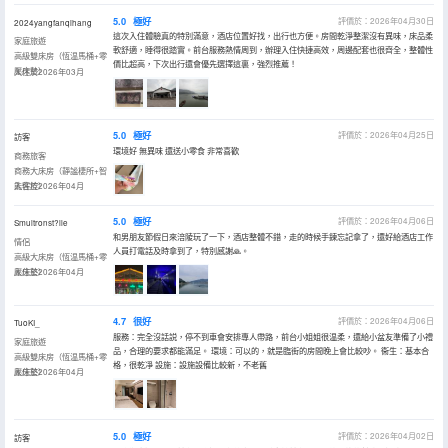
5.0
極好
評價於：2026年04月30日
2024yangfanqihang
這次入住體驗真的特別滿意，酒店位置好找，出行也方便。房間乾淨整潔沒有異味，床品柔
家庭旅遊
軟舒適，睡得很踏實。前台服務熱情周到，辦理入住快捷高效，周邊配套也很齊全，整體性
高級雙床房（恆温馬桶+零
價比超高，下次出行還會優先選擇這裏，強烈推薦！
壓床墊）
入住於2026年03月
5.0
極好
評價於：2026年04月25日
訪客
環境好 無異味 還送小零食 非常喜歡
商務旅客
商務大床房（靜謐棲所+智
能客控）
入住於2026年04月
5.0
極好
評價於：2026年04月06日
Smultronst?lle
和男朋友節假日來涪陵玩了一下，酒店整體不錯，走的時候手鍊忘記拿了，還好給酒店工作
情侶
人員打電話及時拿到了，特別感謝🙏。
高級大床房（恆温馬桶+零
壓床墊）
入住於2026年04月
4.7
很好
評價於：2026年04月06日
TuoKI_
服務：完全沒話説，停不到車會安排專人帶路，前台小姐姐很温柔，還給小盆友準備了小禮
家庭旅遊
品，合理的要求都能滿足。 環境：可以的，就是臨街的房間晚上會比較吵。 衞生：基本合
高級雙床房（恆温馬桶+零
格，很乾凈 設施：設施設備比較新，不老舊
壓床墊）
入住於2026年04月
5.0
極好
評價於：2026年04月02日
訪客