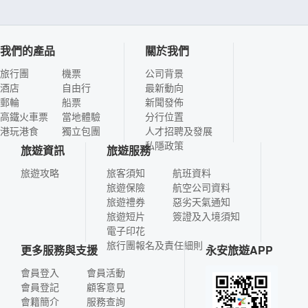
我們的產品
關於我們
旅行團
機票
公司背景
酒店
自由行
最新動向
郵輪
船票
新聞發佈
高鐵火車票
當地體驗
分行位置
港玩港食
獨立包團
人才招聘及發展
私隱政策
旅遊資訊
旅遊服務
旅遊攻略
旅客須知
航班資料
旅遊保險
航空公司資料
旅遊禮券
惡劣天氣通知
旅遊短片
簽證及入境須知
電子印花
旅行團報名及責任細則
更多服務與支援
永安旅遊APP
會員登入
會員活動
會員登記
顧客意見
會籍簡介
服務查詢