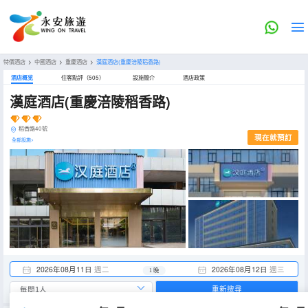
特價酒店
>
中國酒店
>
重慶酒店
>
漢庭酒店(重慶涪陵稻香路)
酒店概览
住客點評（505）
設施簡介
酒店政策
漢庭酒店(重慶涪陵稻香路)
稻香路40號
現在就預訂
全部設施>
2026年08月11日
週二
2026年08月12日
週三
1 晚
重新搜尋