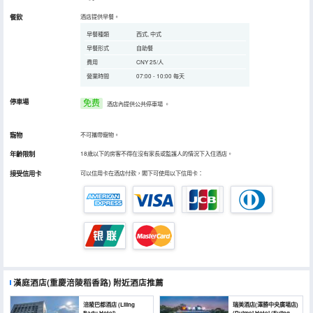
餐飲
酒店提供早餐。
早餐種類
西式, 中式
早餐形式
自助餐
費用
CNY 25/人
營業時間
07:00 - 10:00 每天
停車場
免费
酒店內提供公共停車場
。
寵物
不可攜帶寵物。
年齡限制
18歲以下的房客不得在沒有家長或監護人的情況下入住酒店。
接受信用卡
可以信用卡在酒店付款，閣下可使用以下信用卡：
漢庭酒店(重慶涪陵稻香路)
附近酒店推薦
涪陵巴都酒店 (Liling
瑞美酒店(澤勝中央廣場店)
Badu Hotel)
(Ruimei Hotel (Fuling