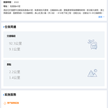
開業時間：
2022
地址：
稻香路40號
酒店位於重慶市涪陵區稻香路40號，毗鄰海怡天廣場、白鶴森林公園、寶龍廣場等娛樂購物商場。距涪陵大劇院、濱江
景觀長廊、重慶書城5-15分鐘車程；美心紅酒小鎮（洋人街）、816地下核工程、涪陵北站、涪陵站15-35分鐘車程。
交通便利，可輕鬆到達各商業中心及旅遊景點。酒店裝修温馨現代，配備暖心Costa咖啡、智能機器人、自助辦理入
展開
住；房間給您金可兒乳膠零壓床墊、酥軟貼膚棉品、3層中空隔音玻璃，助您深度睡眠，暢享舒心環境。併為您提供：
免費停車場、會議室、免費自助洗衣房、自助早餐廳等服務，給您：“人在旅途，家在漢庭”。
住宿周邊
交通樞紐
92.3公里
9.1公里
景點
2.2公里
1.4公里
設施服務
熱門服務設施