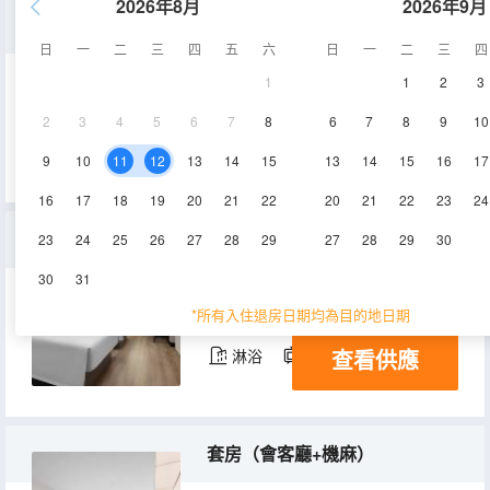
2026年8月
2026年9月
商務大床房（靜謐棲所+智能客控）
日
一
二
三
四
五
六
日
一
二
三
四
1
1
2
3
28-30㎡
3-8層
空調
2
3
4
5
6
7
8
6
7
8
9
10
查看供應
淋浴
電視機
9
10
11
12
13
14
15
13
14
15
16
17
16
17
18
19
20
21
22
20
21
22
23
24
高級雙床房（恒温馬桶+零壓床墊）
23
24
25
26
27
28
29
27
28
29
30
30
31
28-30㎡
3-8層
空調
*所有入住退房日期均為目的地日期
查看供應
淋浴
電視機
套房（會客廳+機麻）