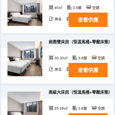
45㎡
3-8層
空調
查看供應
淋浴
電視機
商務雙床房（恒温馬桶+零壓床墊）
30-33㎡
3-8層
空調
查看供應
淋浴
電視機
高級大床房（恒温馬桶+零壓床墊）
25-28㎡
3-8層
空調