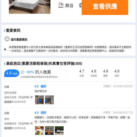
查看供應
淋浴
電視機
重要資訊
城市重要資訊
為貫徹落實重慶市人民代表大會常務委員會通過的《重慶市生活垃圾管理條例》的相關規定，酒店客房不主動提供
一次性用品；酒店餐廳不主動提供一次性餐具。如您有任何需要，請聯繫酒店賓客服務中心，感謝您的理解。
漢庭酒店(重慶涪陵稻香路)的真實住客評論(505)
4.7
4.8
4.8
4.8
99%
的人推薦
4.8
/5分
位置
清潔度
服務
設施
永安旅遊評價由真實酒店住客提供的評價。
5.0
極好
評價於：2026年05月29日
訪客
很好哦住的
與好友旅遊
高級大床房（恆温馬桶+零
壓床墊）
入住於2026年05月
4.3
很好
評價於：2026年05月17日
訪客
總體還行，房間乾淨整潔。服務可以吧，停車很擠。周邊餐飲不多。早餐不錯。總體一般
其他
吧，沒有什麼可圈可點的亮點。
高級雙床房（恆温馬桶+零
壓床墊）
入住於2026年05月