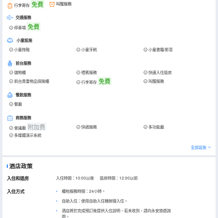
免費
叫醒服務
行李寄存
交通服務
免費
停車場
小童設施
小童拖鞋
小童牙刷
小童書籍/影音
前台服務
儲物櫃
禮賓服務
快速入住退房
免費
前台貴重物品保險櫃
叫醒服務
行李寄存
餐飲服務
餐廳
商務服務
附加费
快遞服務
多功能廳
會議廳
多媒體演示系統
全部設施
酒店政策
入住和退房
入住時間：10:00以後 退房時間：12:00以前
入住方式
櫃枱服務時間：24小時。
自助入住：使用自助入住機辦理入住。
酒店將於完成預訂後提供入住說明，若未收到，請向永安旅遊詢
問。