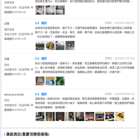
酒店衞生還可以，前台服務好，有什麼問題反應給前台，都是儘可能的幫我們解決問題。
商務旅客
高級大床房（恆温馬桶+零
壓床墊）
入住於2026年04月
5.0
極好
評價於：2025年12月25日
訪客
本來定的房間是靠街的，窗戶不大，打開門後有輕微異味，後給免費升級到靠近小區那邊，
獨自旅遊
窗戶大一些，空氣很好，床品，衞生，服務，都不錯，因為在最裡麪所以很安靜，推薦入住
高級大床房（恆温馬桶+零
（忘記拍酒店了，就隨便放幾張圖啦）
壓床墊）
入住於2025年12月
5.0
極好
評價於：2025年11月10日
訪客
前台小姐姐顏值超高，甜美可人，善良美膩，而且服務態度特別親切，辦理入住高效又細
情侶
心，讓人如沐春風。房間乾淨整潔，床品舒適，設施都很新且好用。保潔人員工作非常細緻
高級雙床房（恆温馬桶+零
認真，遇到時總是面帶微笑主動問好，服務貼心周到。離澤勝也近，交通方便。
壓床墊）
入住於2025年11月
5.0
極好
評價於：2025年09月27日
Woxinyiran8458
漢庭酒店一如既往的好，無論是客房設施，衞生環境等都做得很好。早餐豐富，品種多，吃
情侶
得很滿意。前台接待的那位四川妹子，服務熱情，耐心解答客戶的問題，還主動幫我們領取
商務雙床房（恆温馬桶+零
華住會的優惠券。值得點贊。
壓床墊）
入住於2025年09月
漢庭酒店(重慶涪陵稻香路)