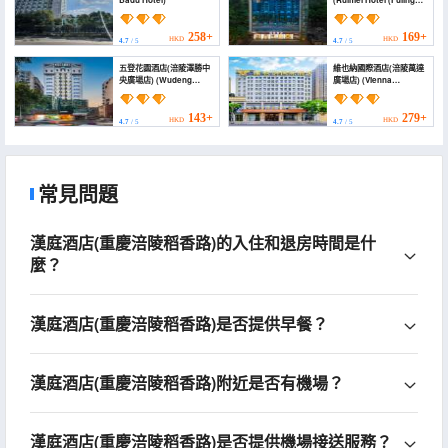
Wangzhou Park))
258+
169+
HKD
HKD
4.7
/ 5
4.7
/ 5
五登花園酒店(涪陵澤勝中
維也納國際酒店(涪陵萬達
央廣場店) (Wudeng
廣場店) (Vienna
Garden Hotel)
International Hotel
(Fuling Wanda Plaza))
143+
279+
HKD
HKD
4.7
/ 5
4.7
/ 5
常見問題
漢庭酒店(重慶涪陵稻香路)的入住和退房時間是什
麼？
漢庭酒店(重慶涪陵稻香路)是否提供早餐？
漢庭酒店(重慶涪陵稻香路)附近是否有機場？
漢庭酒店(重慶涪陵稻香路)是否提供機場接送服務？