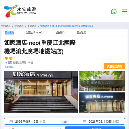
特價酒店
>
中國酒店
>
重慶酒店
>
如家酒店·neo(重慶江北國際機場渝北廣場地鐵站店)
酒店概览
住客點評（558）
設施簡介
酒店政策
如家酒店·neo(重慶江北國際
機場渝北廣場地鐵站店)
雙鳳橋街道雙鳳路178號
現在就預訂
全部設施>
2026年08月12日
週三
2026年08月13日
週四
1 晚