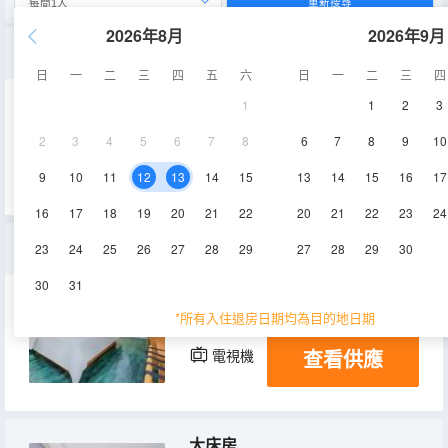
重新搜尋
2026年8月
2026年9月
全新商務大床房
日
一
二
三
四
五
六
日
一
二
三
四
1
1
2
3
14-19㎡
5-7層
空調
2
3
4
5
6
7
8
6
7
8
9
10
查看供應
電視機
9
10
11
12
13
14
15
13
14
15
16
17
16
17
18
19
20
21
22
20
21
22
23
24
商務大床房
23
24
25
26
27
28
29
27
28
29
30
30
31
13-16㎡
1-8層
空調
*所有入住退房日期均為目的地日期
查看供應
電視機
大床房