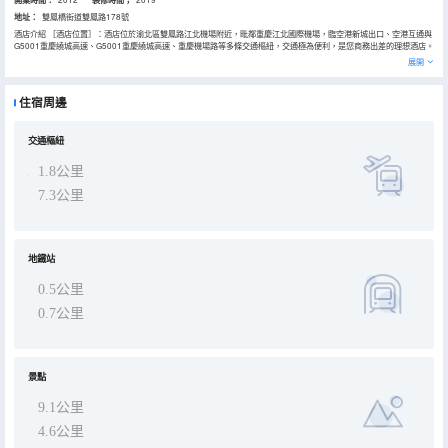
開業時間：
装修時間；
地址：
雙鳳橋街道雙鳳路178號
酒店介紹 ［酒店位置］：酒店位於渝北區雙鳳路江北機場附近，毗鄰重慶江北國際機場，臨空港新城出口、空港互通與
G5001重慶繞城高速、G5001重慶繞城高速、重慶機場路等多條交通樞紐，交通極為便利，是您商務出差的理想酒店。
［酒店風格介紹］：清新淡雅的現代設計詮釋經典品牌。如同樹木的年輪，周而復始，不斷循環，成長的每一段經歷 ，
展開
都是一圈年輪 ，都記載着一段故事，品牌亦是如此 ，在時間的軌跡中不斷探索前行。此次如家酒店的設計靈感正是來源
於此，設計師將“年輪”的精神象徵延續到酒店中的各個細節，使其在富有形式感的同時具備如家品牌的記憶因子。 ［周
邊交通］：距離渝北廣場地鐵站10號線1A口、3號線2號口步行10分鐘左右；酒店門口公交站有多條路線可達觀音橋、
住宿周邊
園博園、會展中心等，距離重慶江北國際機場、重慶市中心、重慶北站、重慶西站交通便利。 ［商務休閒］：酒店提供
高速寬帶上網、私人保險箱；洗衣房配備格蘭仕智能自助洗衣烘乾設備，洗衣烘乾1小時，無需原地等待，助力差旅生
活。 ［旅遊景點］：酒店周邊有園博園、鱷魚中心、照母山、碧津公園、觀音橋步行街、統景温泉、晚晴園、解放碑、
磁器口、洪崖洞等名勝古蹟可直達。 ［美食購物］：酒店近沃爾瑪購物中心、重百超市、金港國際購物中心、觀音橋步
交通樞紐
行街、奧特萊斯、愛琴海等；曹瘋子老火鍋、鐵哥們肥腸魚、渝北椒香雞、紅一浪串串等 ［酒店亮點］：酒店有自助洗
衣、酒店自助早餐、酒店有接送機服務,提前2小時到機場，接機時間：中午12:00-03:00致電前台；送機時間：4:30
1.8公里
5:30 6:30 7:00 8:00 共計五班，如需送機入住時在前台登記。 如家酒店是您商務洽談、度假休閒的至佳選擇！是會務
及商旅人士出行的理想酒店，讓您的旅行、商務、生活一步到位，享受從容
7.3公里
地鐵站
0.5公里
0.7公里
景點
9.1公里
4.6公里