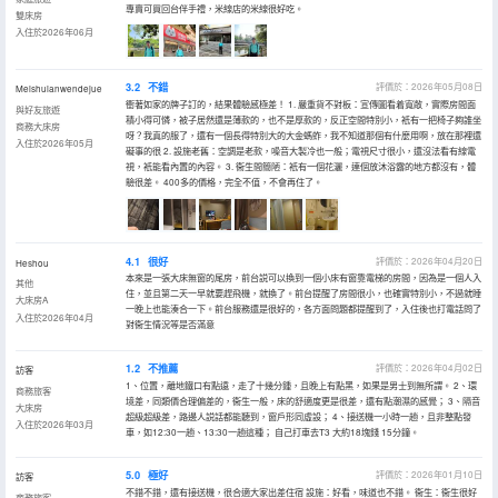
專賣可買回台伴手禮，米線店的米線很好吃。
雙床房
入住於2026年06月
3.2
不錯
評價於：2026年05月08日
Meishuianwendejue
衝著如家的牌子訂的，結果體驗感極差！ 1. 嚴重貨不對板：宣傳圖看着寬敞，實際房間面
與好友旅遊
積小得可憐，被子居然還是薄款的，也不是厚款的，反正空間特別小，衹有一把椅子夠誰坐
商務大床房
呀？我真的服了，還有一個長得特別大的大金螞蚱，我不知道那個有什麼用啊，放在那裡還
入住於2026年05月
礙事的很 2. 設施老舊：空調是老款，噪音大製冷也一般；電視尺寸很小，還沒法看有線電
視，衹能看內置的內容。 3. 衞生間簡陋：衹有一個花灑，連個放沐浴露的地方都沒有，體
驗很差。 400多的價格，完全不值，不會再住了。
4.1
很好
評價於：2026年04月20日
Heshou
本來是一張大床無窗的尾房，前台説可以換到一個小床有窗靠電梯的房間，因為是一個人入
其他
住，並且第二天一早就要趕飛機，就換了。前台提醒了房間很小，也確實特別小，不過就睡
大床房A
一晚上也能湊合一下。前台服務還是很好的，各方面問題都提醒到了，入住後也打電話問了
入住於2026年04月
對衞生情況等是否滿意
1.2
不推薦
評價於：2026年04月02日
訪客
1、位置，離地鐵口有點遠，走了十幾分鍾，且晚上有點黑，如果是男士到無所謂。 2、環
商務旅客
境差，同類價合理偏差的，衞生一般，床的舒適度更是很差，還有點潮濕的感覺； 3、隔音
大床房
超級超級差，路邊人説話都能聽到，窗戶形同虛設； 4、接送機一小時一趟，且非整點發
入住於2026年03月
車，如12:30一趟、13:30一趟這種； 自己打車去T3 大約18塊錢 15分鐘。
5.0
極好
評價於：2026年01月10日
訪客
不錯不錯，還有接送機，很合適大家出差住宿 設施：好看，味道也不錯。 衞生：衞生很好
商務旅客