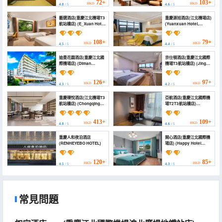
International Airport T3
72+
103+
HKD
HKD
4.8
/ 5
4.6
/ 5
Terminal
Shuangfengqiao
藝選酒店(重慶江北機場T3
重慶源旭酒店(江北機場店)
Subway Station))
航站樓店) (E_Xuan Hotel
(Yuanxuan Hotel,
(Jiangbei International
Chongqing)
Airport Branch))
108+
79+
HKD
HKD
4.5
/ 5
4.4
/ 5
迪曼花園酒店(重慶江北國
京仕頓酒店(重慶江北國際
際機場店) (Diman
機場T3航站樓店) (Jing
Garden Hotel
Shidun Hotel
(Chongqing Jiangbei
(Chongqing Jiangbei
International Airport))
International Airport T3
126+
97+
HKD
HKD
4.3
/ 5
4.2
/ 5
Terminal))
重慶璞悅酒店(江北機場T3
亞航酒店(重慶江北國際機
航站樓店) (Chongqing
場T2T3航站樓店)
PuYue Hotel (Jiangbei
(yahang hotel)
Airport))
413+
109+
HKD
HKD
4.8
/ 5
4.6
/ 5
重慶人和夜泊酒店
開心酒店(重慶江北國際機
(RENHEYEBO HOTEL)
場店) (Happy Hotel
(Chongqing Jiangbei
International Airport))
120+
85+
HKD
HKD
4.5
/ 5
4.3
/ 5
常見問題