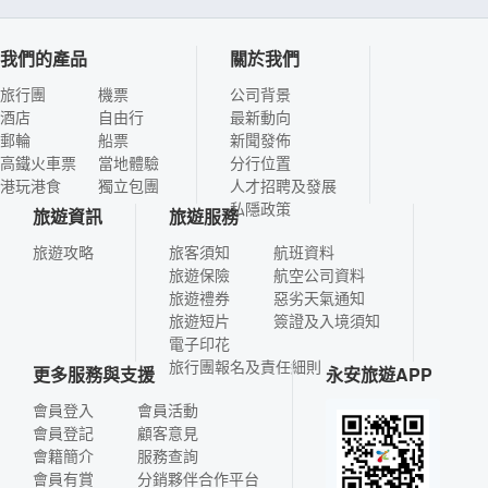
我們的產品
關於我們
旅行團
機票
公司背景
酒店
自由行
最新動向
郵輪
船票
新聞發佈
高鐵火車票
當地體驗
分行位置
港玩港食
獨立包團
人才招聘及發展
私隱政策
旅遊資訊
旅遊服務
旅遊攻略
旅客須知
航班資料
旅遊保險
航空公司資料
旅遊禮券
惡劣天氣通知
旅遊短片
簽證及入境須知
電子印花
旅行團報名及責任細則
更多服務與支援
永安旅遊APP
會員登入
會員活動
會員登記
顧客意見
會籍簡介
服務查詢
會員有賞
分銷夥伴合作平台