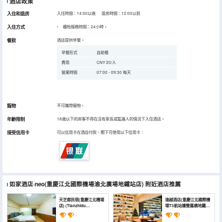
酒店政策
入住和退房
入住時間：14:00以後 退房時間：12:00以前
入住方式
櫃枱服務時間：24小時。
餐飲
酒店提供早餐。
早餐形式
自助餐
費用
CNY 20/人
營業時間
07:00 - 09:30 每天
寵物
不可攜帶寵物。
年齡限制
18歲以下的房客不得在沒有家長或監護人的情況下入住酒店。
接受信用卡
可以信用卡在酒店付款，閣下可使用以下信用卡：
如家酒店·neo(重慶江北國際機場渝北廣場地鐵站店)
附近酒店推薦
天芝都民宿(重慶江北機場
渝越酒店(重慶江北國際機
店) (Tianzhidu
場T3航站樓雙鳳橋地鐵站
Homestay (Chongqing
店) (Yuyue Hotel
Jiangbei Airport))
(Chongqing Jiangbei