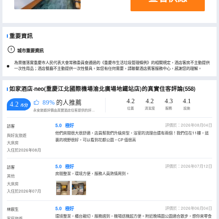
重要資訊
城市重要資訊
為貫徹落實重慶市人民代表大會常務委員會通過的《重慶市生活垃圾管理條例》的相關規定，酒店客房不主動提供
一次性用品；酒店餐廳不主動提供一次性餐具。如您有任何需要，請聯繫酒店賓客服務中心，感謝您的理解。
如家酒店·neo(重慶江北國際機場渝北廣場地鐵站店)的真實住客評論(558)
4.2
4.2
4.3
4.1
89%
的人推薦
4.2
/5分
位置
清潔度
服務
設施
永安旅遊評價由真實酒店住客提供的評價。
5.0
極好
評價於：2026年08月04日
訪客
他們房間很大很舒適，店員幫我們升級房型，浴室的流理台還有兩個！我們住在11樓，這
與好友旅遊
裏的視野很好，可以看到花都公園，CP 值很高
大床房
入住於2026年08月
5.0
極好
評價於：2026年07月12日
訪客
房間整潔，環境方便，服務人員熱情周到。
其他
大床房
入住於2026年07月
5.0
極好
評價於：2026年06月04日
林宸生
環境整潔，櫃台親切，服務週到，機場送機超方便。附近晚晴園公園適合散步，想你來零食
家庭旅遊