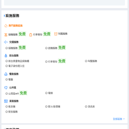
設施服務
熱門服務設施
免費
免費
叫醒服務
接機服務
行李寄存
交通服務
免費
免費
接機服務
送機服務
前台服務
免費
前台貴重物品保險櫃
叫醒服務
行李寄存
電子身份證入住
餐飲服務
餐廳
公共區
免費
電梯
公用區wifi
清潔服務
乾衣機
熨斗/掛燙機
洗衣房
熨衣服務
全部設施