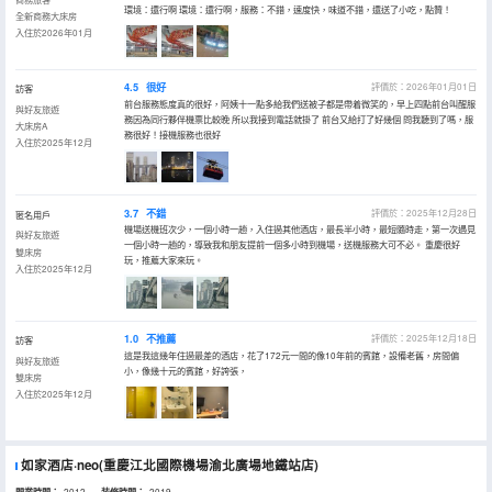
環境：還行啊 環境：還行啊，服務：不錯，速度快，味道不錯，還送了小吃，點贊！
全新商務大床房
入住於2026年01月
4.5
很好
評價於：2026年01月01日
訪客
前台服務態度真的很好，阿姨十一點多給我們送被子都是帶着微笑的，早上四點前台叫醒服
與好友旅遊
務因為同行夥伴機票比較晚 所以我接到電話就掛了 前台又給打了好幾個 問我聽到了嗎，服
大床房A
務很好！接機服務也很好
入住於2025年12月
3.7
不錯
評價於：2025年12月28日
匿名用戶
機場送機班次少，一個小時一趟，入住過其他酒店，最長半小時，最短隨時走，第一次遇見
與好友旅遊
一個小時一趟的，導致我和朋友提前一個多小時到機場，送機服務大可不必。 重慶很好
雙床房
玩，推薦大家來玩。
入住於2025年12月
1.0
不推薦
評價於：2025年12月18日
訪客
這是我這幾年住過最差的酒店，花了172元一間的像10年前的賓館，設備老舊，房間偏
與好友旅遊
小，像幾十元的賓館，好誇張，
雙床房
入住於2025年12月
如家酒店·neo(重慶江北國際機場渝北廣場地鐵站店)
2012
2019