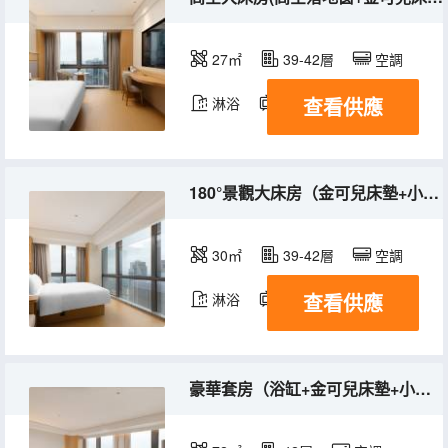
27㎡
39-42層
空調
查看供應
淋浴
電視機
冰箱
180°景觀大床房（金可兒床墊+小冰箱+功夫茶具）
30㎡
39-42層
空調
查看供應
淋浴
電視機
冰箱
豪華套房（浴缸+金可兒床墊+小冰箱+智能客控）