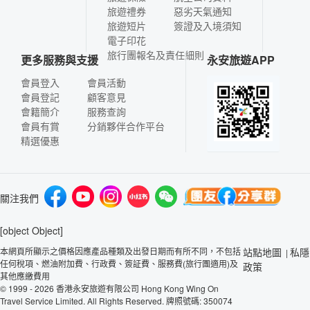
旅遊禮券
惡劣天氣通知
旅遊短片
簽證及入境須知
電子印花
旅行團報名及責任細則
更多服務與支援
永安旅遊APP
會員登入
會員活動
會員登記
顧客意見
會籍簡介
服務查詢
會員有賞
分銷夥伴合作平台
精選優惠
關注我們
[object Object]
本網頁所顯示之價格因應產品種類及出發日期而有所不同，不包括
站點地圖
私隱
|
任何稅項、燃油附加費、行政費、簽証費、服務費(旅行團適用)及
政策
其他應繳費用
© 1999 - 2026 香港永安旅遊有限公司 Hong Kong Wing On
Travel Service Limited. All Rights Reserved. 牌照號碼: 350074