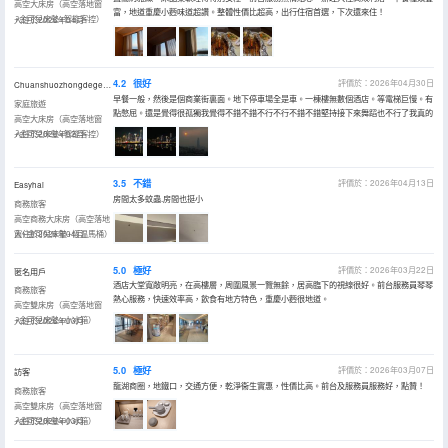
高空大床房（高空落地窗
富，地道重慶小麪味道超讚。整體性價比超高，出行住宿首選，下次還來住！
+金可兒床墊+智能客控）
入住於2026年04月
4.2
很好
評價於：2026年04月30日
Chuanshuozhongdegebilaowang。
早餐一般，然後是個商業街裏面。地下停車場全是車。一棟樓無數個酒店。等電梯巨慢。有
家庭旅遊
點憋屈。還是覺得很孤獨我覺得不錯不錯不行不行不錯不錯堅持接下來舞蹈也不行了我真的
高空大床房（高空落地窗
+金可兒床墊+智能客控）
入住於2026年02月
3.5
不錯
評價於：2026年04月13日
Easyhai
房間太多蚊蟲.房間也挺小
商務旅客
高空商務大床房（高空落地
窗+金可兒床墊+恆温馬桶）
入住於2026年04月
5.0
極好
評價於：2026年03月22日
匿名用戶
酒店大堂寬敞明亮，在高樓層，周圍風景一覽無餘，居高臨下的視線很好。前台服務員琴琴
商務旅客
熱心服務，快速效率高，飲食有地方特色，重慶小麪很地道。
高空雙床房（高空落地窗
+金可兒床墊+小冰箱）
入住於2026年03月
5.0
極好
評價於：2026年03月07日
訪客
龍湖商圈，地鐵口，交通方便，乾淨衞生實惠，性價比高。前台及服務員服務好，點贊！
商務旅客
高空雙床房（高空落地窗
+金可兒床墊+小冰箱）
入住於2026年03月