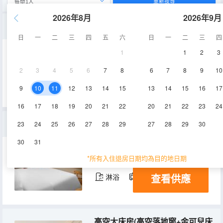
重新搜尋
2026年8月
2026年9月
高空商務雙床房（高空落地窗+小冰箱+智能客控）
日
一
二
三
四
五
六
日
一
二
三
四
1
1
2
3
28㎡
41-42層
空調
2
3
4
5
6
7
8
6
7
8
9
10
查看供應
淋浴
電視機
冰箱
9
10
11
12
13
14
15
13
14
15
16
17
16
17
18
19
20
21
22
20
21
22
23
24
高空商務大床房（高空落地窗+金可兒床墊+恒温馬桶）
23
24
25
26
27
28
29
27
28
29
30
30
31
28㎡
39-42層
空調
*所有入住退房日期均為目的地日期
查看供應
淋浴
電視機
冰箱
高空大床房(高空落地窗+金可兒床墊+智能客控）