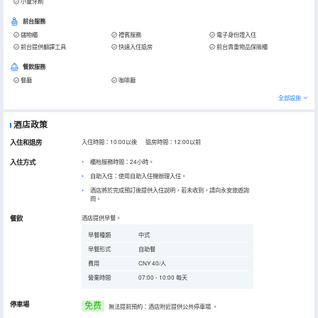
小童牙刷
前台服務
儲物櫃
禮賓服務
電子身份證入住
前台提供翻譯工具
快速入住退房
前台貴重物品保險櫃
餐飲服務
餐廳
咖啡廳
全部設施
酒店政策
入住和退房
入住時間：10:00以後 退房時間：12:00以前
入住方式
櫃枱服務時間：24小時。
自助入住：使用自助入住機辦理入住。
酒店將於完成預訂後提供入住說明，若未收到，請向永安旅遊詢
問。
餐飲
酒店提供早餐。
早餐種類
中式
早餐形式
自助餐
費用
CNY 40/人
營業時間
07:00 - 10:00 每天
停車場
免费
無法提前預約：酒店附近提供公共停車場
。