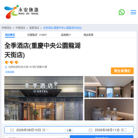
特價酒店
>
中國酒店
>
重慶酒店
>
全季酒店(重慶中央公園龍湖天街店)
酒店概览
住客點評（1280）
設施簡介
酒店政策
全季酒店(重慶中央公園龍湖
天街店)
仙桃街道秋成大道160號2號樓39層
現在就預訂
全部設施>
2026年08月10日
週一
2026年08月11日
週二
1 晚