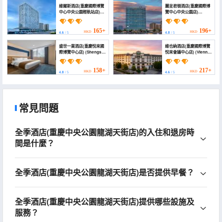
Station))
維爾斯酒店(重慶國際博覽
麗呈君頓酒店(重慶國際博
中心中央公園輕軌站店)
覽中心中央公園店)
(Wells Hotel (Central
(Licheng Jundun Hotel
Park Light Rail Station,
(Chongqing Central
International Expo
Park))
165+
196+
HKD
HKD
4.6
/ 5
4.8
/ 5
Center Branch))
盛世一業酒店(重慶悅來國
維也納酒店(重慶國際博覽
際博覽中心店) (Shengshi
悅來會議中心店) (Vienna
Yiye Hotel)
Hotel (Chongqing
Yuelai International
Expo Center))
158+
217+
HKD
HKD
4.8
/ 5
4.6
/ 5
常見問題
全季酒店(重慶中央公園龍湖天街店)的入住和退房時
間是什麼？
全季酒店(重慶中央公園龍湖天街店)是否提供早餐？
全季酒店(重慶中央公園龍湖天街店)提供哪些設施及
服務？