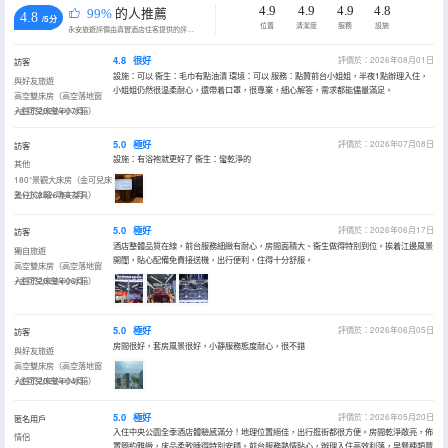
4.9
4.9
4.9
4.8
99%
的人推薦
4.8
/5分
位置
清潔度
服務
設施
永安旅遊評價由真實酒店住客提供的評價。
4.8
很好
評價於：2026年08月01日
訪客
設施：可以 衞生：毛巾有點油漬 環境：可以 服務：點贊前台小姐姐，半夜1點辦理入住，
與好友旅遊
小姐姐仍然很温柔耐心，還帶着口罩，很專業，細心解答，需求都能儘量滿足。
高空雙床房（高空落地窗
+金可兒床墊+小冰箱）
入住於2026年07月
5.0
極好
評價於：2026年07月08日
訪客
設施：有浴袍就更好了 衞生：蠻乾淨的
其他
180°景觀大床房（金可兒床
墊+小冰箱+功夫茶具）
入住於2026年07月
5.0
極好
評價於：2026年06月17日
訪客
酒店整體品質在線，前台服務細緻有耐心，房間面積大、衞生做得特別到位。挨着江邊風景
獨自旅遊
開闊，貼心配備免費接送機，出行便利，住得十分舒服。
高空雙床房（高空落地窗
+金可兒床墊+小冰箱）
入住於2026年06月
5.0
極好
評價於：2026年06月05日
訪客
房間很好，套房風景很好，小靜服務態度耐心，很不錯
與好友旅遊
高空雙床房（高空落地窗
+金可兒床墊+小冰箱）
入住於2026年04月
5.0
極好
評價於：2026年05月20日
匿名用戶
入住中央公園全季酒店體驗感滿分！地理位置絕佳，出行逛街都很方便。房間乾淨敞亮，佈
情侶
置簡約雅緻，床品柔軟睡得特別安穩。前台服務熱情貼心，辦理入住高效利落，早餐種類豐