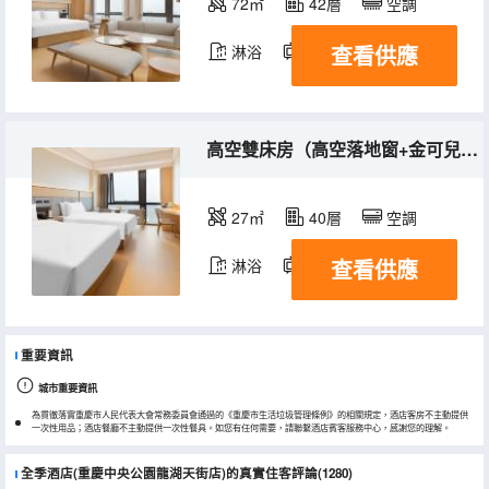
72㎡
42層
空調
查看供應
淋浴
電視機
冰箱
高空雙床房（高空落地窗+金可兒床墊+小冰箱）
27㎡
40層
空調
查看供應
淋浴
電視機
冰箱
重要資訊
城市重要資訊
為貫徹落實重慶市人民代表大會常務委員會通過的《重慶市生活垃圾管理條例》的相關規定，酒店客房不主動提供
一次性用品；酒店餐廳不主動提供一次性餐具。如您有任何需要，請聯繫酒店賓客服務中心，感謝您的理解。
全季酒店(重慶中央公園龍湖天街店)的真實住客評論(1280)