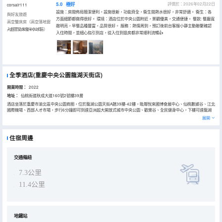
5.0
極好
評價於：2026年02月22日
corsair111
設施：房間佈局簡潔便利，設施很新，功能齊全，衞生間熱水很好，非常舒適。 衞生：各
與好友旅遊
方面細節都做得很好。 環境：酒店位於中央公園附近，景觀優美，交通便捷。 餐飲: 餐廳寬
高空雙床房（高空落地窗
敞明亮，早餐品種豐富，品質很好。 服務：熱情周到，預訂後前台客服小靜主動聯繫確認
+金可兒床墊+小冰箱）
入住於2026年02月
入住時間，並細心指引到店，從入住到退房都非常順利流暢👍
全季酒店(重慶中央公園龍湖天街店)
開業時間：
2022
地址：
仙桃街道秋成大道160號2號樓39層
酒店坐落於重慶市渝北區中央公園商圈，位於龍湖公園天街A館39樓-42樓，毗鄰悅來國博會展中心、仙桃數據谷、江北
國際機場、西部人才市場，步行6分鐘即可到達亞洲超大開放式城市中央公園、歡樂谷、全民健身中心，下樓可達龍湖
公園天街、吾悅廣場、大悅城等大型商場，能一站式滿足您的商務出行、休閒娛樂的需求。地鐵10號線中央公園西站1
展開
號出口與5號線6號出口即為酒店，10-15分鐘車程到達江北國際機場，5分鐘可達悅來國博會展中心。酒店設計竹木原
色，自然約，配套健身房、客聽書吧、自助早餐廳，客房配備65英寸智能電視支持手機投屏、送物機器人、智能客控系
統金可兒床墊和設計師量身定製哲品茶具，詩畫茶相伴，用東方的待客之道，成為您行途中的休憩小築。酒店停車場即
住宿周邊
龍湖公園天街A館地下停車場，B2層M區乘坐高區電梯可直達酒店，車位充足，停車便利。
交通樞紐
7.3公里
11.4公里
地鐵站