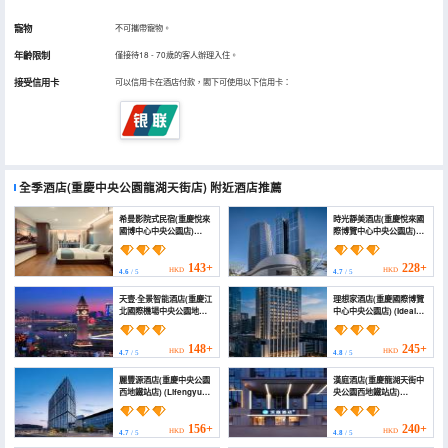
寵物
不可攜帶寵物。
年齡限制
僅接待18 - 70歲的客人辦理入住。
接受信用卡
可以信用卡在酒店付款，閣下可使用以下信用卡：
全季酒店(重慶中央公園龍湖天街店)
附近酒店推薦
希曼影院式民宿(重慶悅來
時光靜美酒店(重慶悅來國
國博中心中央公園店)
際博覽中心中央公園店)
(Ximan Cinema-style
(Time Hotel)
Homestay (Chongqing
Yuelai International
143+
228+
HKD
HKD
4.6
/ 5
4.7
/ 5
Expo Center Central
Park))
天壹·全景智能酒店(重慶江
理想家酒店(重慶國際博覽
北國際機場中央公園地鐵
中心中央公園店) (Ideal
站店) (Tianyi Panorama
Home Hotel (Chongqing
Hotel)
Yuelai International
Expo Center & Central
148+
245+
HKD
HKD
4.7
/ 5
4.8
/ 5
Park))
麗豐源酒店(重慶中央公園
漢庭酒店(重慶龍湖天街中
西地鐵站店) (Lifengyuan
央公園西地鐵站店)
Hotel)
(HanTing Hotel
(Chongqing Longhu
Tianjie Zhongyang
156+
240+
HKD
HKD
4.7
/ 5
4.8
/ 5
Gongyuan Xi Subway