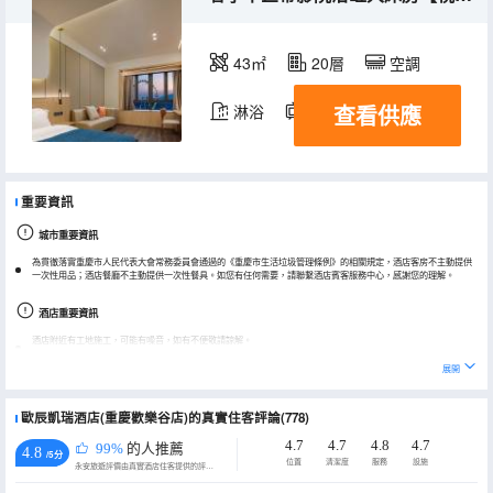
43㎡
20層
空調
查看供應
淋浴
電視機
重要資訊
城市重要資訊
為貫徹落實重慶市人民代表大會常務委員會通過的《重慶市生活垃圾管理條例》的相關規定，酒店客房不主動提供
一次性用品；酒店餐廳不主動提供一次性餐具。如您有任何需要，請聯繫酒店賓客服務中心，感謝您的理解。
酒店重要資訊
酒店附近有工地施工，可能有噪音，如有不便敬請諒解。
兒童入住必須提供身份證/戶口本/出生證明。
展開
歐辰凱瑞酒店(重慶歡樂谷店)的真實住客評論(778)
4.7
4.7
4.8
4.7
99%
的人推薦
4.8
/5分
位置
清潔度
服務
設施
永安旅遊評價由真實酒店住客提供的評價。