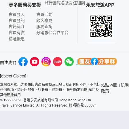
旅行團報名及責任細則
更多服務與支援
永安旅遊APP
會員登入
會員活動
會員登記
顧客意見
會籍簡介
服務查詢
會員有賞
分銷夥伴合作平台
精選優惠
關注我們
[object Object]
本網頁所顯示之價格因應產品種類及出發日期而有所不同，不包括
站點地圖
私隱
|
任何稅項、燃油附加費、行政費、簽証費、服務費(旅行團適用)及
政策
其他應繳費用
© 1999 - 2026 香港永安旅遊有限公司 Hong Kong Wing On
Travel Service Limited. All Rights Reserved. 牌照號碼: 350074