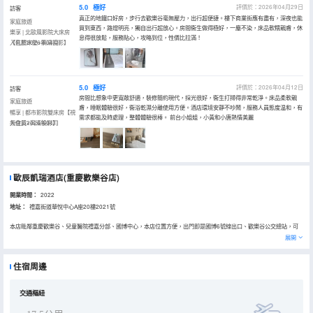
5.0
極好
評價於：2026年04月29日
訪客
真正的地鐵口好房，步行去歡樂谷毫無壓力，出行超便捷。樓下商業街應有盡有，深夜也能
家庭旅遊
買到東西，路燈明亮，獨自出行超放心。房間衞生做得極好，一塵不染，床品軟糯親膚，休
樂享 | 北歐風影院大床房
息得很放鬆，服務貼心，攻略到位，性價比拉滿！
【乳膠床墊+高清投影】
入住於2026年04月
5.0
極好
評價於：2026年04月12日
訪客
房間比想象中更寬敞舒適，裝修簡約現代，採光很好，衞生打掃得非常乾淨。床品柔軟親
家庭旅遊
膚，睡眠體驗很好，衞浴乾濕分離使用方便。酒店環境安靜不吵鬧，服務人員態度温和，有
暢享 | 都市影院雙床房【視
需求都能及時處理，整體體驗很棒。 前台小姐姐，小黃和小唐熱情美麗
頻會員+高清投影】
入住於2026年04月
歐辰凱瑞酒店(重慶歡樂谷店)
開業時間：
2022
地址：
禮嘉街道華悅中心A座20樓2021號
本店毗鄰重慶歡樂谷、兒童醫院禮嘉分部、國博中心，本店位置方便，出門即是國博6號線出口、歡樂谷公交總站，可
直達重慶國博中心、重慶北站北廣場，可換乘至洪崖洞、解放碑、李子壩、觀音橋等各個網紅打卡景點，樓下有各種重
展開
具有重慶地方特色美食，生活配套設施齊全。 本店採用全智能化系統，方便、經濟適用，酒店棉品均按照標準配置，帶
給您滿滿的舒適感。 經過一座城，尋覓一間房，消去您滿身的疲勞，我們將以熱情的服務，舒適的房間，期待您的到
來。 我們，在這裏，等您來
住宿周邊
交通樞紐