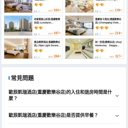
(FanPingHotel)
Boutique Hotel)
195+
159+
HKD
HKD
4.3
/ 5
4.5
/ 5
老紫蜀道山民宿(重慶歡樂
重慶茶卡酒店(禮嘉歡樂谷
谷店) (Laoziyan
店) (Chongqing Chaka
Daoshan Homestay
Hotel)
(Chongqing Happy
Valley Branch))
107+
214+
HKD
HKD
4.6
/ 5
4.6
/ 5
壹品輕夢酒店(重慶歡樂谷
如一民宿(歡樂谷店) (Ruyi
店) (Yipin Light Dream
Homestay （Happy
Hotel (Chongqing
Valley Branch）)
Happy Valley Branch))
204+
117+
HKD
HKD
4.7
/ 5
4.6
/ 5
常見問題
歐辰凱瑞酒店(重慶歡樂谷店)的入住和退房時間是什
麼？
歐辰凱瑞酒店(重慶歡樂谷店)是否提供早餐？