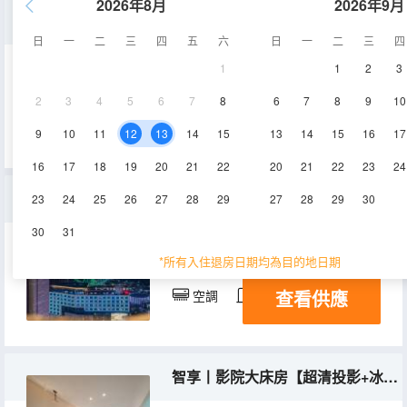
2026年8月
2026年9月
暢享 | 都市影院雙床房【視頻會員+高清投影】
日
一
二
三
四
五
六
日
一
二
三
四
1
1
2
3
38㎡
24層
空調
2
3
4
5
6
7
8
6
7
8
9
10
查看供應
淋浴
電視機
9
10
11
12
13
14
15
13
14
15
16
17
16
17
18
19
20
21
22
20
21
22
23
24
悅心丨摩天輪景觀大床房【舒心浴缸+超清投影+智能馬桶】
23
24
25
26
27
28
29
27
28
29
30
30
31
43㎡
18,20,23-24層
*所有入住退房日期均為目的地日期
查看供應
空調
淋浴
電視機
智享丨影院大床房【超清投影+冰箱】