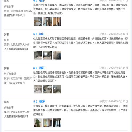
4.0
很好
評價於：2026年06月11日
訪客
出差之餘順路逛歡樂谷，酒店區位絕佳，近景區與地鐵站，通勤、遊玩兩不誤。地鐵直達各
商務旅客
大商務區，出行效率很高。房間安靜宜居，價位經濟划算，對比沿線酒店定價，性價比突
智享丨影院大床房【超清投
出，兼顧出行與住宿舒適度。
影+冰箱】
入住於2026年06月
5.0
極好
評價於：2026年05月30日
訪客
住的這家酒店太明智了整體環境優美整潔，氛圍感十足。房間寬敞明亮，採光通風俱佳，衞
情侶
生打掃得一絲不苟。床品衞浴品質在線，住着舒適又安心，工作人員熱情周到，服務貼心細
樂享 | 北歐風影院大床房
緻，下次還會優先選擇。
【乳膠床墊+高清投影】
入住於2026年05月
5.0
極好
評價於：2026年05月24日
訪客
性價比在同地段酒店裡穩居前列，花費合理收穫超棒體驗。寢具乾淨蓬鬆躺下就能放鬆身
與好友旅遊
心，衞生間乾濕分離設計實用。整體隔音做得很不錯，不會受到外界打擾，服務細緻入微，
悅享 | 輕奢雙床房【乳膠床
入住體驗感特別美好。
墊】
入住於2026年05月
5.0
極好
評價於：2026年05月20日
訪客
位置絕佳，樓下地鐵口，對面歡樂谷，步行幾分鐘。房間乾淨整潔，價格經濟實惠。一樓商
商務旅客
業街美食多，奶茶火鍋都有。前台小姐姐服務態度好，温柔耐心，讓人賓至如歸，下次還會
樂享 | 北歐風影院大床房
選擇這裏！
【乳膠床墊+高清投影】
入住於2026年05月