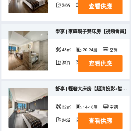
查看供應
淋浴
電視機
樂享 | 家庭親子雙床房【視頻會員】
48㎡
20,24層
空調
查看供應
淋浴
電視機
舒享 | 輕奢大床房【超清投影+智能馬桶】
32㎡
14-18層
空調
查看供應
淋浴
電視機