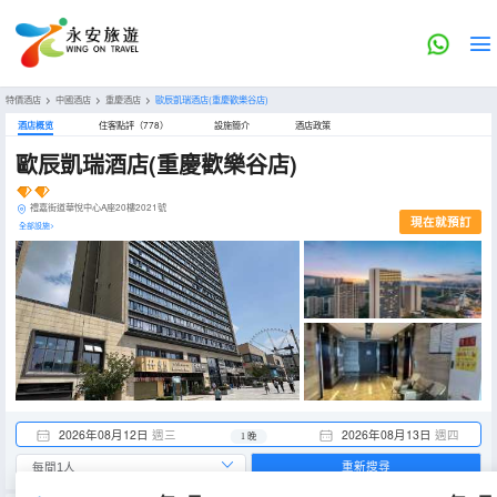
特價酒店
>
中國酒店
>
重慶酒店
>
歐辰凱瑞酒店(重慶歡樂谷店)
酒店概览
住客點評（778）
設施簡介
酒店政策
歐辰凱瑞酒店(重慶歡樂谷店)
禮嘉街道華悅中心A座20樓2021號
現在就預訂
全部設施>
2026年08月12日
週三
2026年08月13日
週四
1 晚
重新搜尋