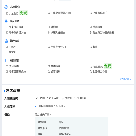
小童設施
免費
小童桌面遊戲/拼圖
小童書籍/影音
小童託管
前台服務
房東接待服務
儲物櫃
禮賓服務
電子身份證入住
快速入住退房
前台貴重物品保險櫃
餐飲服務
小吃吧
售貨亭/便利店
餐廳
大堂吧
商務服務
免費
快遞服務
商務服務
傳真/複印
多媒體演示系統
婚宴服務
共享辦公空間
全部設施
酒店政策
入住和退房
入住時間：14:00以後 退房時間：12:00以前
入住方式
櫃枱服務時間：24小時。
餐飲
酒店提供早餐。
早餐種類
中式
早餐形式
固定套餐
費用
CNY 20/人