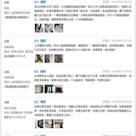
5.0
極好
評價於：2026年07月28日
訪客
對比好幾家才定下這家，入住體驗直接超出預期！前台工作人員態度温柔有耐心，辦理入住
情侶
速度很快，有需求響應及時。房間打掃得一塵不染，沒有異味，床品柔軟舒服。樓下就是地
樂享 | 北歐風影院大床房
鐵口出行超方便，一樓各類餐飲店全覆蓋，火鍋奶茶燒烤應有盡有。步行十分鐘直達歡樂
【乳膠床墊+高清投影】
入住於2026年07月
谷，出遊首選，價格實惠性價比拉滿，下次來還選這裏！
5.0
極好
評價於：2026年07月15日
訪客
入住體驗太棒啦！前台小姐姐輕聲細語，服務周到。一樓就是商業街，美食應有盡有，地鐵
商務旅客
口近在咫尺。房間整潔舒適，歡樂谷步行十分鐘可達，房價實惠，強烈推薦！
智享丨影院大床房【超清投
影+冰箱】
入住於2026年06月
5.0
極好
評價於：2026年07月06日
訪客
必須誇前台小姐姐，説話温柔又耐心！樓下地鐵口出行方便，商業街早餐燒烤奶茶都有。房
商務旅客
間乾淨無異味，歡樂谷就在對面，十分鐘走到，價格實惠，性價比超高！
樂享 | 北歐風影院大床房
【乳膠床墊+高清投影】
入住於2026年07月
5.0
極好
評價於：2026年06月24日
訪客
地理位置沒得説，靠近歡樂谷，地鐵公交就在附近，來回遊玩出行順暢不折騰。房間寬敞通
與好友旅遊
透，收拾得乾淨清爽，日常用品齊全，收費合理平價，性價比在線，和朋友結伴逛歡樂谷入
悅享 | 輕奢雙床房【乳膠床
住剛剛好，整體入住感受舒心安心。
墊】
入住於2026年06月