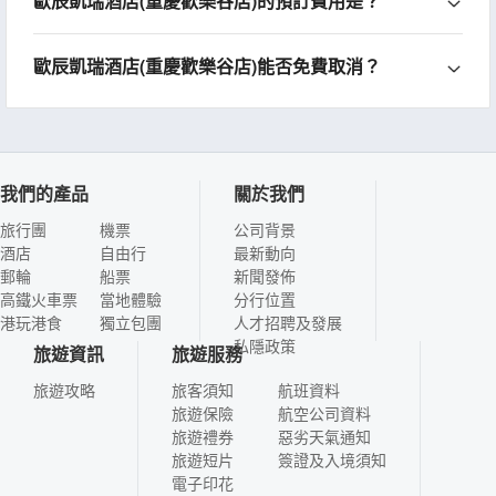
歐辰凱瑞酒店(重慶歡樂谷店)的預訂費用是？
歐辰凱瑞酒店(重慶歡樂谷店)能否免費取消？
我們的產品
關於我們
旅行團
機票
公司背景
酒店
自由行
最新動向
郵輪
船票
新聞發佈
高鐵火車票
當地體驗
分行位置
港玩港食
獨立包團
人才招聘及發展
私隱政策
旅遊資訊
旅遊服務
旅遊攻略
旅客須知
航班資料
旅遊保險
航空公司資料
旅遊禮券
惡劣天氣通知
旅遊短片
簽證及入境須知
電子印花