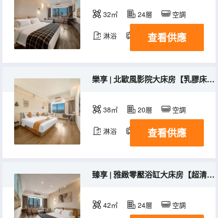
32㎡
24層
空調
查看供應
淋浴
電視機
樂享 | 北歐風影院大床房【乳膠床墊+高清投影】
38㎡
20層
空調
查看供應
淋浴
電視機
臻享 | 雅緻零壓浴缸大床房【超清投影+乳膠床墊】
42㎡
24層
空調