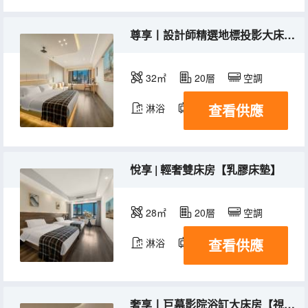
尊享丨設計師精選地標投影大床房【獨立洗衣機+智能馬桶+超清投影】
32㎡
20層
空調
查看供應
淋浴
電視機
悅享 | 輕奢雙床房【乳膠床墊】
28㎡
20層
空調
查看供應
淋浴
電視機
奢享丨巨幕影院浴缸大床房【視頻會員+乳膠床墊】