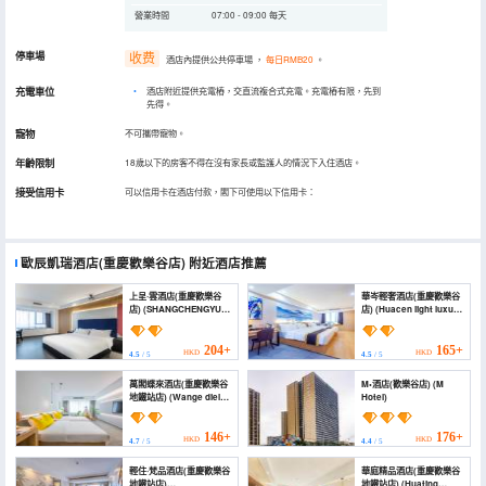
營業時間
07:00 - 09:00 每天
停車場
收费
酒店內提供公共停車場
，
每日RMB20
。
充電車位
•
酒店附近提供充電樁，交直流複合式充電。充電樁有限，先到
先得。
寵物
不可攜帶寵物。
年齡限制
18歲以下的房客不得在沒有家長或監護人的情況下入住酒店。
接受信用卡
可以信用卡在酒店付款，閣下可使用以下信用卡：
歐辰凱瑞酒店(重慶歡樂谷店)
附近酒店推薦
上呈·雲酒店(重慶歡樂谷
華岑輕奢酒店(重慶歡樂谷
店) (SHANGCHENGYUN
店) (Huacen light luxury
Hotel)
hotel (Chongqing
Happy Valley store))
204+
165+
HKD
HKD
4.5
/ 5
4.5
/ 5
萬閣蝶來酒店(重慶歡樂谷
M•酒店(歡樂谷店) (M
地鐵站店) (Wange dielai
Hotel)
Hotel)
146+
176+
HKD
HKD
4.7
/ 5
4.4
/ 5
輕住·梵品酒店(重慶歡樂谷
華庭精品酒店(重慶歡樂谷
地鐵站店)
地鐵站店) (Huating