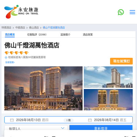
特價酒店
>
中國酒店
>
佛山酒店
>
佛山千燈湖萬怡酒店
酒店概览
住客點評（2398）
設施簡介
酒店政策
佛山千燈湖萬怡酒店
桂城街道海八東路38號麗致匯廣場
現在就預訂
全部設施>
2026年08月13日
週四
2026年08月14日
週五
1 晚
重新搜尋