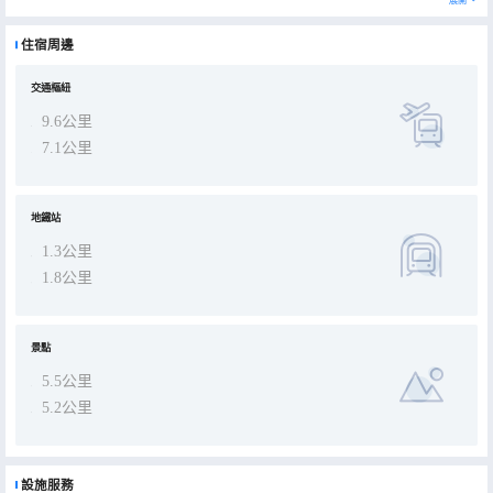
的愉悅享受。
住宿周邊
交通樞紐
9.6公里
7.1公里
地鐵站
1.3公里
1.8公里
景點
5.5公里
5.2公里
設施服務