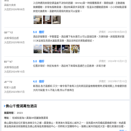
情侶
入住時遇到房間空調温度不涼快的困擾，Shirley第一時間響應需求，積極協調，主動跟進
高級大床房
後續體驗，非常有服務意識。酒店和萬豪共享配套，恆温泳池體驗感很棒。小小的缺點是客
入住於2026年08月
房燈光偏柔和，喜歡明亮環境的朋友可以留意。
5.0
極好
評價於：2025年09月20日
G0***12
酒店舒服整潔，早餐豐富，酒店樓下有永東巴士可以直接回港，方便快捷。房間風景好靚
夫婦/情侶出遊
👍🏻沐浴液及洗頭水護髮素清香，酒店去附近的景點都很近。
入住於2025年09月
5.0
極好
評價於：2024年10月31日
E0***47
位置非常好，附近有夜市，酒店地下商場有直通巴士回香港，非常方便
夫婦/情侶出遊
入住於2024年10月
4.0
很好
評價於：2023年07月10日
J0***72
新酒店,各方面都好,只欠一樣令我不會再入住的原因是當夜晚睡覺時,把電視關上,你會聽到很
和家人出遊
大的冷氣聲,令人不能入睡,所以不會再住
入住於2023年07月
佛山千燈湖萬怡酒店
開業時間：
2023
地址：
桂城街道海八東路38號麗致匯廣場
佛山萬怡酒店位於著名嶺南文化之鄉—廣東佛山，粵港澳大灣區核心城市之一，並與廣州共同構成廣佛都市圈，地處廣
東金融高新技術服務區及佛山南海區商業樞紐中心。同時和大型購物中心，服務公寓共同組成大型一體化商業綜合體。
酒店擁有各類客房，盡覽佛山必打卡公園之一的千燈湖中央公園景色，2間餐廳與酒廊，盡情體驗商務聚會和休閒度假
展開