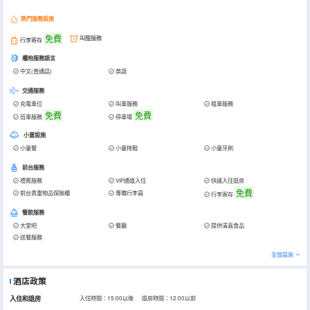
熱門服務設施
免費
叫醒服務
行李寄存
櫃枱服務語言
中文(普通話)
英語
交通服務
充電車位
叫車服務
租車服務
免費
免費
班車服務
停車場
小童設施
小童餐
小童拖鞋
小童牙刷
前台服務
禮賓服務
VIP通道入住
快速入住退房
免費
前台貴重物品保險櫃
專職行李員
行李寄存
餐飲服務
大堂吧
餐廳
提供清真食品
送餐服務
全部設施
酒店政策
入住和退房
入住時間：15:00以後 退房時間：12:00以前