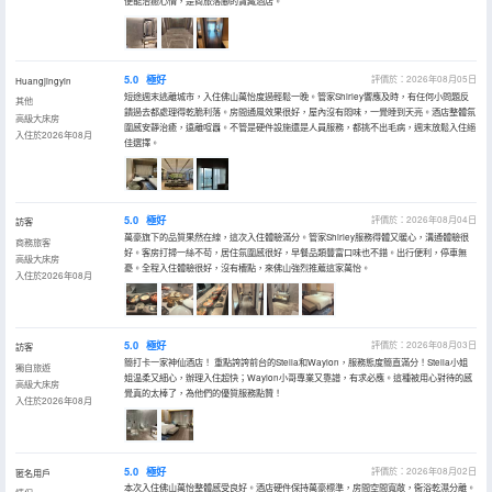
便能治癒心情，是商旅落腳的寶藏酒店。
5.0
極好
評價於：2026年08月05日
Huangjingyin
短途週末逃離城市，入住佛山萬怡度過輕鬆一晚。管家Shirley響應及時，有任何小問題反
其他
饋過去都處理得乾脆利落。房間通風效果很好，屋內沒有悶味，一覺睡到天亮。酒店整體氛
高級大床房
圍感安靜治癒，遠離喧囂。不管是硬件設施還是人員服務，都挑不出毛病，週末放鬆入住絕
入住於2026年08月
佳選擇。
5.0
極好
評價於：2026年08月04日
訪客
萬豪旗下的品質果然在線，這次入住體驗滿分。管家Shirley服務得體又暖心，溝通體驗很
商務旅客
好。客房打掃一絲不苟，居住氛圍感很好，早餐品類豐富口味也不錯。出行便利，停車無
高級大床房
憂。全程入住體驗很好，沒有槽點，來佛山強烈推薦這家萬怡。
入住於2026年08月
5.0
極好
評價於：2026年08月03日
訪客
簡打卡一家神仙酒店！ 重點誇誇前台的Stella和Waylon，服務態度簡直滿分！Stella小姐
獨自旅遊
姐温柔又細心，辦理入住超快；Waylon小哥專業又靠譜，有求必應。這種被用心對待的感
高級大床房
覺真的太棒了，為他們的優質服務點贊！
入住於2026年08月
5.0
極好
評價於：2026年08月02日
匿名用戶
本次入住佛山萬怡整體感受良好。酒店硬件保持萬豪標準，房間空間寬敞，衞浴乾濕分離。