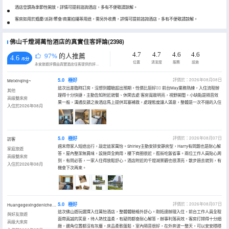
酒店空調為季節性開放，詳情可提前諮詢酒店，多有不便敬請諒解。
客房如用於婚慶/派對/聚會/商業拍攝等用途，需另外收費，詳情可提前諮詢酒店，多有不便敬請諒解。
佛山千燈湖萬怡酒店的真實住客評論(2398)
4.7
4.7
4.6
4.6
97%
的人推薦
4.6
/5分
位置
清潔度
服務
設施
永安旅遊評價由真實酒店住客提供的評價。
5.0
極好
評價於：2026年08月08日
Meixinqing~
這次出差臨時訂房，沒想到體驗超出預期，性價比挺好👍🏻 前台May業務熟練，入住流程辦
其他
理得十分快捷，主動告知附近就餐、休閑去處 客房寬敞明亮，視野開闊。小缺點是隔音效
高級雙床房
果一般，溝通反饋之後酒店馬上提供耳塞補救，處理態度讓人滿意，整體是一次不錯的入住
入住於2026年08月
5.0
極好
評價於：2026年08月07日
訪客
週末帶家人短途出行，敲定這家萬怡。Shirley主動安排安靜房型，Harry有問題也是耐心解
家庭旅遊
答。屋內整潔無異味，設施齊全夠用，樓下商圈很近，逛街吃飯省事。兩位工作人員貼心周
高級雙床房
到，有問必答，一家人住得放鬆舒心。酒店附近的千燈湖景觀也很漂亮，散步過去就到，有
入住於2026年08月
機會下次再來。
5.0
極好
評價於：2026年08月07日
Huangegexingdenichengya
這次佛山遊玩選擇入住萬怡酒店，整體體驗格外舒心。剛抵達辦理入住，前台工作人員全程
與好友旅遊
面帶真誠的笑意，待人熱忱温柔，有疑問都會耐心解答，辦事利落高效。客房打掃得十分細
高級大床房
緻，邊角位置都沒有灰塵，床品柔軟蓬鬆，室內隔音很好，在外奔波一整天，可以安安穩穩