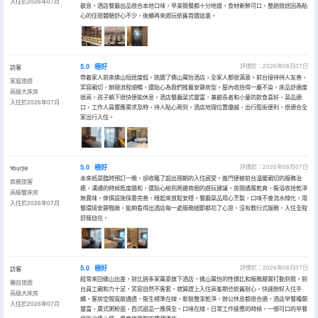
入住於2026年07月
歇息。酒店餐廳出品很合本地口味，早茶簡餐都十分地道，食材新鮮可口。整趟旅途因為貼
心的住宿體驗舒心不少，後續再來遊玩依舊首選這裏。
5.0
極好
評價於：2026年08月07日
訪客
帶着家人前來佛山短途度假，挑選了佛山萬怡酒店，全家人都很滿意。前台接待待人友善，
家庭旅遊
笑容親切，辦理流程順暢，還貼心為我們推薦安靜房型。屋內收拾得一塵不染，床品舒適度
高級大床房
很高，孩子躺下很快便能休息。酒店餐廳菜式豐富，兼顧長者和小童的飲食喜好，菜品適
入住於2026年07月
口。工作人員響應需求及時，待人貼心周到，酒店地理位置優越，出行逛街便利，很適合全
家出行入住。
5.0
極好
評價於：2026年08月07日
Yourjie
本來衹是臨時預訂一晚，卻收穫了超出預期的入住感受。進門便被前台温暖親切的服務治
商務旅客
癒，溝通的時候態度隨和，還貼心給到周邊商圈的遊玩建議。房間通風乾爽，衞浴收拾乾淨
高級雙床房
無異味，傢俱設施保養完善，睡起來放鬆安穩。餐廳菜品用心烹製，口味不會流水線化，用
入住於2026年07月
餐環境安靜雅緻。能夠看得出酒店每一處服務細節都花了心思，沒有敷衍式服務，入住全程
舒服自在。
5.0
極好
評價於：2026年08月07日
訪客
經常來回佛山出差，對比過多家萬豪旗下酒店，佛山萬怡的性價比和服務屬實打動到我。前
獨自旅遊
台員工親和力十足，笑容自然不客套，就算趕上入住高峯期也依舊耐心，快速辦好入住手
高級大床房
續。客房空間寬敞通透，衞生標準在線，軟裝整潔乾淨，辦公休息都很合適。酒店早餐種類
入住於2026年07月
豐富，廣式粥粉面、西式甜品一應俱全，口味在線。日常工作疲憊的時候，一頓可口的早餐