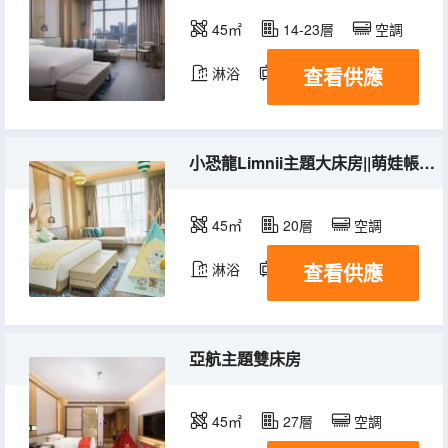
45㎡
14-23層
空調
查看供應
淋浴
電視機
小恐龍Limnii主題大床房||萌娃帳篷+童年木馬+兒童玩具
45㎡
20層
空調
查看供應
淋浴
電視機
亞航主題雙床房
45㎡
27層
空調