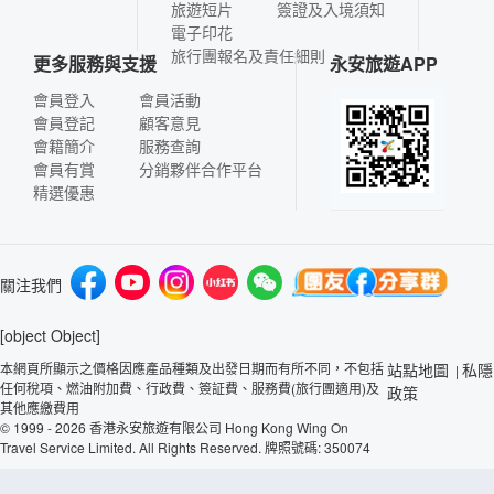
旅遊短片
簽證及入境須知
電子印花
旅行團報名及責任細則
更多服務與支援
永安旅遊APP
會員登入
會員活動
會員登記
顧客意見
會籍簡介
服務查詢
會員有賞
分銷夥伴合作平台
精選優惠
關注我們
[object Object]
本網頁所顯示之價格因應產品種類及出發日期而有所不同，不包括
站點地圖
私隱
|
任何稅項、燃油附加費、行政費、簽証費、服務費(旅行團適用)及
政策
其他應繳費用
© 1999 - 2026 香港永安旅遊有限公司 Hong Kong Wing On
Travel Service Limited. All Rights Reserved. 牌照號碼: 350074