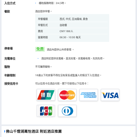
入住方式
櫃枱服務時間：24小時。
餐飲
酒店提供早餐。
早餐種類
西式, 中式, 亞洲風味, 素食
早餐形式
自助餐
費用
CNY 188/人
營業時間
06:30 - 10:00 每天
停車場
免费
酒店內提供公共停車場
。
充電車位
•
酒店附近提供充電樁，直流充電。充電樁有限，先到先得。
寵物
不可攜帶寵物。
年齡限制
18歲以下的房客不得在沒有家長或監護人的情況下入住酒店。
接受信用卡
可以信用卡在酒店付款，閣下可使用以下信用卡：
佛山千燈湖萬怡酒店
附近酒店推薦