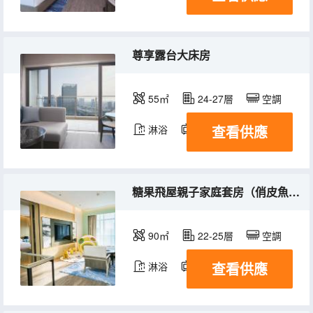
尊享露台大床房
55㎡
24-27層
空調
查看供應
淋浴
電視機
糖果飛屋親子家庭套房（俏皮魚嘴+童年木馬+繪本）
90㎡
22-25層
空調
查看供應
淋浴
電視機