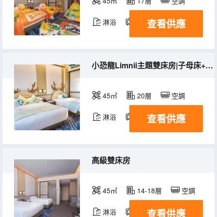
45㎡
17層
空調
查看供應
淋浴
電視機
小恐龍Limnii主題雙床房|子母床+帳篷+木馬+積木
45㎡
20層
空調
查看供應
淋浴
電視機
高級雙床房
45㎡
14-18層
空調
查看供應
淋浴
電視機