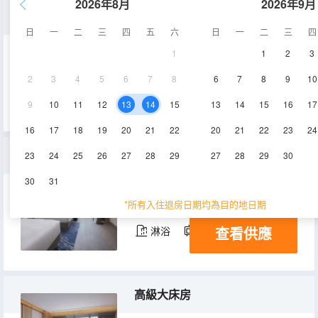
2026年8月
2026年9月
豪華套房
日
一
二
三
四
五
六
日
一
二
三
四
1
1
2
3
90㎡
21-27層
空調
2
3
4
5
6
7
8
6
7
8
9
10
查看供應
淋浴
電視機
9
10
11
12
13
14
15
13
14
15
16
17
16
17
18
19
20
21
22
20
21
22
23
24
尊享露台雙床房
23
24
25
26
27
28
29
27
28
29
30
30
31
55㎡
24-27層
空調
*所有入住退房日期均為目的地日期
查看供應
淋浴
電視機
高級大床房