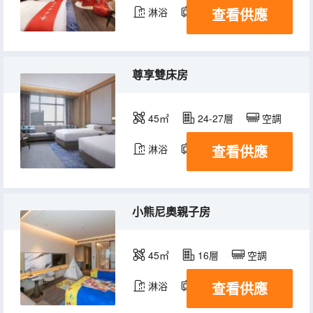
查看供應
淋浴
電視機
尊享雙床房
45㎡
24-27層
空調
查看供應
淋浴
電視機
小熊尼奧親子房
45㎡
16層
空調
查看供應
淋浴
電視機