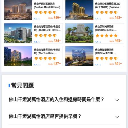
佛山千燈湖萬豪酒店
佛山奧克伍德華庭酒店公
(Foshan Marriott Hotel)
寓(千燈湖店) (Oakwood
Residence Foshan)
849+
545+
HKD
HKD
4.6
/ 5
4.7
/ 5
佛山南海瑾程酒店(千燈湖
佛山保利洲際酒店
店) (JINDELUX HOTEL
(InterContinental
COLLECTION)
Hotels FOSHAN by IHG)
334+
925+
HKD
HKD
4.8
/ 5
4.7
/ 5
佛山南海瞻雲酒店(千燈湖
佛山興海頤華酒店
店) (The Yun Hotel
(XINGHAI ROYAL
Foshan Nanhai)
HOTEL)
427+
391+
HKD
HKD
4.7
/ 5
4.7
/ 5
常見問題
佛山千燈湖萬怡酒店的入住和退房時間是什麼？
佛山千燈湖萬怡酒店是否提供早餐？