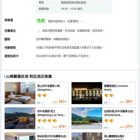
費用
價格請直接向酒店查詢
營業時間
08:30 - 10:00 每天
停車場
免费
酒店內提供私人（住客專用）
。
充電車位
•
酒店內提供充電樁，交流充電。充電樁有限，先到先得。
寵物
允許攜帶寵物，具體諮詢酒店。
年齡限制
18歲以下的房客不得在沒有家長或監護人的情況下入住酒店。
接受信用卡
可以信用卡在酒店付款，閣下可使用以下信用卡：
山嶼聽楓民宿
附近酒店推薦
貢山丙中洛藏家小院
傑蘭途酒店 (Jerantu
(Gongshan
Hotel)
Bingzhongluo Tibetan
Home Courtyard)
165+
283+
HKD
HKD
4.8
/ 5
4.8
/ 5
丙中洛雲野·見江
仙境民宿(丙中洛觀景台店)
(Bingzhong Luo Yunye
(Wonderland
Jianjiang)
Homestay)
474+
275+
HKD
HKD
4.8
/ 5
4.8
/ 5
那朵民宿(丙中洛觀景台店)
貢山馨園精品酒店