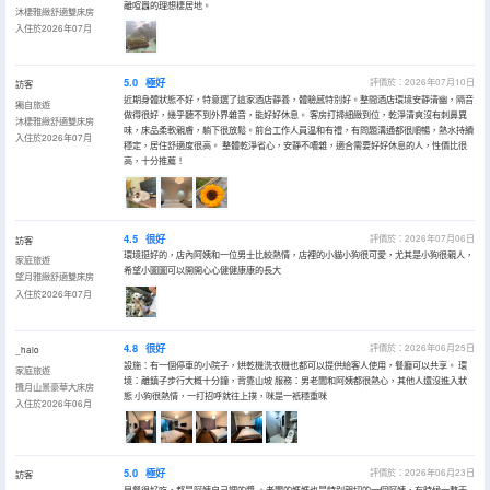
離喧囂的理想棲居地。
沐棲雅緻舒適雙床房
入住於2026年07月
5.0
極好
評價於：2026年07月10日
訪客
近期身體狀態不好，特意選了這家酒店靜養，體驗感特別好。整間酒店環境安靜清幽，隔音
獨自旅遊
做得很好，幾乎聽不到外界雜音，能好好休息。 客房打掃細緻到位，乾淨清爽沒有刺鼻異
沐棲雅緻舒適雙床房
味，床品柔軟親膚，躺下很放鬆。前台工作人員温和有禮，有問題溝通都很順暢，熱水持續
入住於2026年07月
穩定，居住舒適度很高。 整體乾淨省心，安靜不嘈雜，適合需要好好休息的人，性價比很
高，十分推薦！
4.5
很好
評價於：2026年07月06日
訪客
環境挺好的，店內阿姨和一位男士比較熱情，店裡的小貓小狗很可愛，尤其是小狗很親人，
家庭旅遊
希望小圖圖可以開開心心健健康康的長大
望月雅緻舒適雙床房
入住於2026年07月
4.8
很好
評價於：2026年06月25日
_halo
設施：有一個停車的小院子，烘乾機洗衣機也都可以提供給客人使用，餐廳可以共享。 環
家庭旅遊
境：離鎮子步行大概十分鐘，背靠山坡 服務：男老闆和阿姨都很熱心，其他人還沒進入狀
攬月山景豪華大床房
態 小狗很熱情，一打招呼就往上撲，咪是一衹穩重咪
入住於2026年06月
5.0
極好
評價於：2026年06月23日
訪客
早餐很好吃，都是阿姨自己調的醬 。老闆的媽媽也是特別親切的一個阿姨，有時候一整天