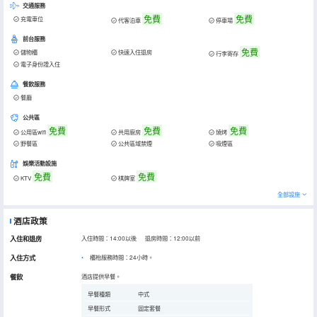
交通服務
免費
免費
充電車位
代客泊車
停車場
前台服務
免費
儲物櫃
快速入住退房
行李寄存
電子身份證入住
餐飲服務
餐廳
公共區
免費
免費
免費
公用區wifi
共用廚房
燒烤
野餐區
公共區域禁煙
吸煙區
娛樂活動設施
免費
免費
KTV
棋牌室
全部設施
酒店政策
入住和退房
入住時間：14:00以後 退房時間：12:00以前
入住方式
櫃枱服務時間：24小時。
餐飲
酒店提供早餐。
早餐種類
中式
早餐形式
固定套餐