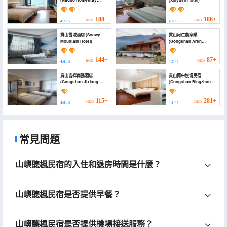
(Naduo Homestay
(Xinyuan Hotel)
(Bingzhongluo
Observation Deck))
188+
186+
HKD
HKD
4.7
/ 5
4.8
/ 5
貢山雪域酒店 (Snowy
貢山阿仁農家樂
Mountain Hotel)
(Gongshan Aren
Farmhouse)
144+
87+
HKD
HKD
4.6
/ 5
4.7
/ 5
貢山吉祥商務酒店
貢山丙中悅境民宿
(Gongshan Jixiang
(Gongshan Bingzhong
Business Hotel)
Yuejing Homestay)
115+
281+
HKD
HKD
4.6
/ 5
4.8
/ 5
常見問題
山嶼聽楓民宿的入住和退房時間是什麼？
山嶼聽楓民宿是否提供早餐？
山嶼聽楓民宿是否提供機場接送服務？