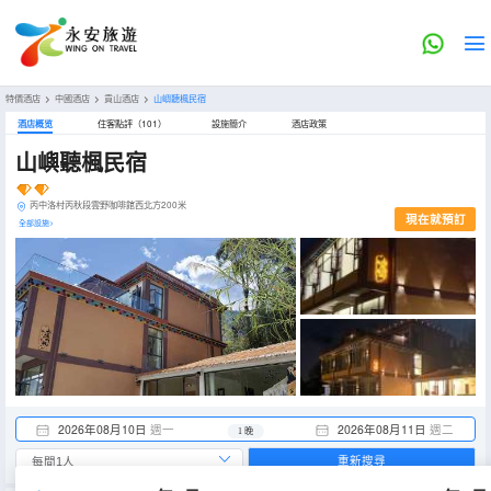
特價酒店
>
中國酒店
>
貢山酒店
>
山嶼聽楓民宿
酒店概览
住客點評（101）
設施簡介
酒店政策
山嶼聽楓民宿
丙中洛村丙秋段雲野咖啡館西北方200米
現在就預訂
全部設施>
2026年08月10日
週一
2026年08月11日
週二
1 晚
重新搜尋