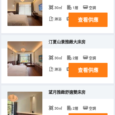
30㎡
1層
空調
查看供應
淋浴
電視機
汀夏山景雅緻大床房
30㎡
2層
空調
查看供應
淋浴
電視機
望月雅緻舒適雙床房
30㎡
2層
空調