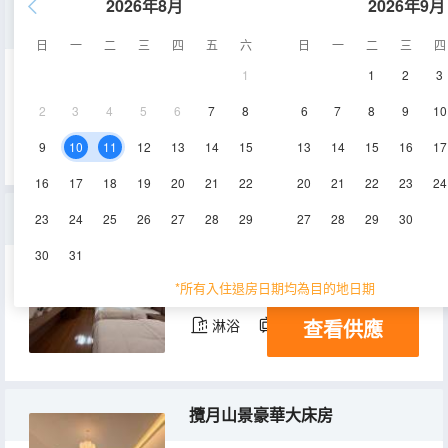
2026年8月
2026年9月
私享山景花園豪華大床房
日
一
二
三
四
五
六
日
一
二
三
四
1
1
2
3
50㎡
3層
空調
2
3
4
5
6
7
8
6
7
8
9
10
查看供應
淋浴
電視機
9
10
11
12
13
14
15
13
14
15
16
17
16
17
18
19
20
21
22
20
21
22
23
24
沐棲雅緻舒適雙床房
23
24
25
26
27
28
29
27
28
29
30
30
31
30㎡
1層
空調
*所有入住退房日期均為目的地日期
查看供應
淋浴
電視機
攬月山景豪華大床房