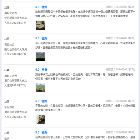
5.0
極好
評價於：2026年07月28日
訪客
這旅遊的過程當中辛苦卻有很多收穫，在旅途中遇到這樣一個山嶼聽楓民宿，那麼就留下一
與好友旅遊
個發自內心的好評，熱情服務，老闆善良温柔細心。在民宿居住了一天很安靜和愜意。
伴月聽楓山景大床房
入住於2026年07月
5.0
極好
評價於：2026年07月28日
訪客
貢山山嶼聽楓民宿，是一個很值得推薦大家來住宿的地方，心靈深處的安靜，乾淨整潔衞生
家庭旅遊
舒適。此情此景是真的來到這裏才有的體驗和感受。
攬月山景豪華大床房
入住於2026年07月
5.0
極好
評價於：2026年07月27日
訪客
旅途中永安上找到山嶼聽楓民宿，空氣優美，住宿非常安靜，是一個很温馨，服務很好的一
與好友旅遊
個民宿，值得推薦下次再來還是會選擇來住。
攬月山景豪華大床房
入住於2026年07月
5.0
極好
評價於：2026年07月27日
訪客
平靜的夜晚，在貢山找到，山嶼聽楓民宿住宿，真的是很棒，環境很好，安靜，房間空間寬
家庭旅遊
敞值得中的推薦的住宿。
攬月山景豪華大床房
入住於2026年07月
5.0
極好
評價於：2026年07月26日
訪客
山嶼聽楓民宿依山而築，山野風光盡收眼底，居所環境清幽雅緻，管家服務細緻暖心，是遠
情侶