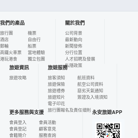
我們的產品
關於我們
旅行團
機票
公司背景
酒店
自由行
最新動向
郵輪
船票
新聞發佈
高鐵火車票
當地體驗
分行位置
港玩港食
獨立包團
人才招聘及發展
私隱政策
旅遊資訊
旅遊服務
旅遊攻略
旅客須知
航班資料
旅遊保險
航空公司資料
旅遊禮券
惡劣天氣通知
旅遊短片
簽證及入境須知
電子印花
旅行團報名及責任細則
更多服務與支援
永安旅遊APP
會員登入
會員活動
會員登記
顧客意見
會籍簡介
服務查詢