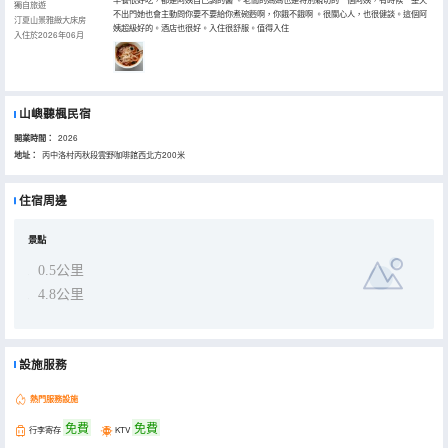
獨自旅遊
不出門她也會主動問你要不要給你煮碗麪啊，你餓不餓啊 。很關心人，也很健談。這個阿
汀夏山景雅緻大床房
姨超級好的。酒店也很好。入住很舒服。值得入住
入住於2026年06月
山嶼聽楓民宿
開業時間：
2026
地址：
丙中洛村丙秋段雲野咖啡館西北方200米
住宿周邊
景點
0.5公里
4.8公里
設施服務
熱門服務設施
免費
免費
行李寄存
KTV