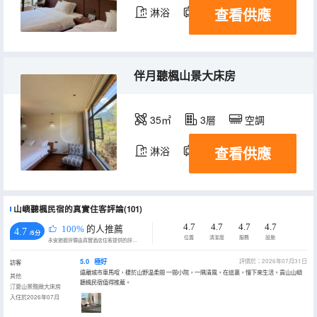
查看供應
淋浴
電視機
伴月聽楓山景大床房
35㎡
3層
空調
查看供應
淋浴
電視機
山嶼聽楓民宿的真實住客評論(101)
4.7
4.7
4.7
4.7
100%
的人推薦
4.7
/5分
位置
清潔度
服務
設施
永安旅遊評價由真實酒店住客提供的評價。
5.0
極好
評價於：2026年07月31日
訪客
遠離城市車馬喧，棲於山野温柔間 一間小院，一隅清風，在這裏，慢下來生活。貢山山嶼
其他
聽楓民宿值得推薦。
汀夏山景雅緻大床房
入住於2026年07月