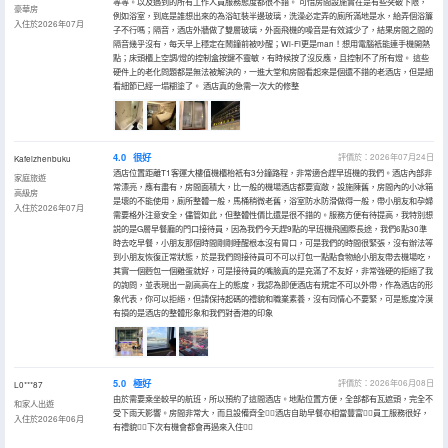
等等。以及遇到的所有工作人員服務態度都很不錯。 可惜房間設施實在是有些突破下限，
豪華房
例如浴室，到底是誰想出來的為浴缸裝半邊玻璃，洗澡必定弄的廁所滿地是水，給弄個浴簾
入住於2026年07月
子不行嗎；隔音，酒店外牆做了雙層玻璃，外面飛機的噪音是有效減少了，結果房間之間的
隔音幾乎沒有，每天早上穩定在鬧鐘前被吵醒；Wi-Fi更是man！想用電腦衹能連手機開熱
點；床頭櫃上空調/燈的控制盒按鍵不靈敏，有時候按了沒反應，且控制不了所有燈。 這些
硬件上的老化問題都是無法被解決的，一進大堂和房間看起來是個還不錯的老酒店，但是細
看細節已經一塌糊塗了。 酒店真的急需一次大的修整
4.0
很好
評價於：2026年07月24日
Kafeizhenbuku
酒店位置距離T1客運大樓值機櫃枱衹有3分鐘路程，非常適合趕早班機的我們。酒店內部非
家庭旅遊
常漂亮，應有盡有，房間面積大，比一般的機場酒店都要寬敞，設施陳舊，房間內的小冰箱
高級房
是壞的不能使用，廁所整體一般，馬桶稍微老舊，浴室防水防滑做得一般，帶小朋友和孕婦
入住於2026年07月
需要格外注意安全，儘管如此，但整體性價比還是很不錯的。服務方便有待提高，我特別想
説的是G層早餐廳的門口接待員，因為我們今天趕9點的早班機飛國際長途，我們6點30準
時去吃早餐，小朋友那個時間剛剛睡醒根本沒有胃口，可是我們的時間很緊張，沒有辦法等
到小朋友恢復正常狀態，於是我們問接待員可不可以打包一點點食物給小朋友帶去機場吃，
其實一個麪包一個雞蛋就好，可是接待員的嘴臉真的是充滿了不友好，非常強硬的拒絕了我
的詢問，並表現出一副高高在上的態度，我認為即便酒店有規定不可以外帶，作為酒店的形
象代表，你可以拒絕，但請保持起碼的禮貌和職業素養，沒有同情心不要緊，可是態度冷漠
有損的是酒店的整體形象和我們對香港的印象
5.0
極好
評價於：2026年06月08日
L0***87
由於需要乘坐較早的航班，所以預約了這間酒店。地點位置方便，全部都有瓦遮頭，完全不
和家人出遊
受下雨天影響。房間非常大，而且設備齊全👍🏻酒店自助早餐亦相當豐富👍🏻員工服務很好，
入住於2026年06月
有禮貌👍🏻下次有機會都會再過來入住👍🏻