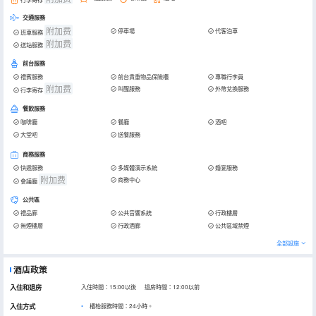
交通服務
附加费
停車場
代客泊車
班車服務
附加费
送站服務
前台服務
禮賓服務
前台貴重物品保險櫃
專職行李員
附加费
叫醒服務
外幣兌換服務
行李寄存
餐飲服務
咖啡廳
餐廳
酒吧
大堂吧
送餐服務
商務服務
快遞服務
多媒體演示系統
婚宴服務
附加费
商務中心
會議廳
公共區
禮品廊
公共音響系統
行政樓層
無煙樓層
行政酒廊
公共區域禁煙
全部設施
酒店政策
入住和退房
入住時間：15:00以後 退房時間：12:00以前
入住方式
櫃枱服務時間：24小時。