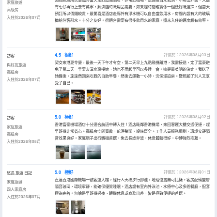
家庭旅遊
有七仔再行上去有萬寧，解決臨時嘅用品需要，如果趕時間確實係一個幾好嘅選擇，但當天
高級房
預訂所以價錢較貴。最驚喜是酒店走廊外有淨水機可以自由盛飲用水，房間內設有大的玻璃
入住於2026年07月
樽給住客斟水。十分之友好。很適合需要有很多飲用水的家庭。還未入住的速度超有效率。
4.5
很好
評價於：2026年08月03日
訪客
契女來港夏令營，最後一天下午才有空，第二天早上九點飛機離港，我需接送，定了富豪避
與好友旅遊
免了第二天一早要去清水灣接她，她也不用起早可以多睡一會。這是最英明的決定。我送了
高級房
她機後，施施然回來吃我的自助早餐，然後去運動一小時，洗個澡退房。暨照顧了別人又享
入住於2026年07月
受了自己。
5.0
極好
評價於：2026年08月02日
訪客
香港富豪機場酒店十分適合航班中轉入住！酒店毗鄰香港機場，來回客運大樓交通便捷，趕
家庭旅遊
早班機非常省心。高級房空間寬敞，乾淨整潔，設施齊全。工作人員服務周到，環境安靜隔
高級房
音效果良好。家庭親子出行轉機首選，免去長途奔波，休息體驗很好，中轉強烈推薦。
入住於2026年08月
5.0
極好
評價於：2026年08月01日
悠長 旅遊 日記
直連香港國際機場一號客運大樓，經行人天橋步行即達，地理位置無可比擬。客房配備雙層
家庭旅遊
隔音玻璃，環境寧靜，能確保優質睡眠。酒店設有室內外泳池、水療中心及多間餐廳，配套
四人家庭房
極為完善。無論是早班機過夜、轉機休息或商務出差，皆是極致便捷的首選。
入住於2026年07月