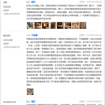
5.0
極好
評價於：2026年08月06日
訪客
[紅色心形R]暖心方面：[玫瑰R]辦理入住的時候送了酒店的小手提袋伴手禮（圖12），[玫瑰
家庭旅遊
R]每天夜床服務的時候會送兩份眼貼（圖13）[玫瑰R]轉換頭都是有配置的[玫瑰R]每天兩次
高級房
房間整理和酒水補充，態度很友好。 [鼓掌R]優點：酒店大堂及房間內都很出片，對於帶娃
入住於2026年08月
沒辦法拍照的媽媽，可以帶自拍桿咔咔出片[集美R] [炸彈R]缺點：[一R]馬桶不是智能的 [二
R]不菲的價格竟然不提供早餐
1.5
不推薦
評價於：2026年08月06日
匿名用戶
如果是因為看演唱會想住在機場附近，期間會去周邊遊玩的話，不建議選擇。前台交流有障
與好友旅遊
礙，由於日程安排需要修改退房日期，提前一天詢問前台工作人員，對方表示去訂房的平台
高級房
（永安）上申請，申請兩次都失敗後撥打酒店電話將近十分鐘都無人接聽，僅一位不會中文
入住於2026年07月
的工作人員接通，並轉接給了別人，最後依舊無人接聽。由於時間較晚我們選擇了電子郵件
協商修改，過了一天依舊無人迴應。第二天晚上我們排隊詢問前台，終於找到一位中文流利
的工作人員，對方表示如果想要提前退房必須提供航班截圖，其他一律不允許。當表示我們
的時間完全因為酒店的工作人員耽誤了之後，對方僅口頭道歉沒有任何補償。並暗示我們電
話或者郵件溝通不上工作人員是因為平台有問題，並不是酒店的問題。總之，這家酒店的前
台工作人員給我的感覺就是擺爛，反正酒店可以直達機場位置優越，你們愛來不來，服務態
度也是不存在的。 住房設施老舊，剛入住的時候衣櫃裏的拖鞋完全發黃無法使用，我們下
樓親自找前台索要。浴室沒有排風系統，洗完澡後水汽遲遲無法散開，洗澡衹能站在浴缸裏
沒有乾濕分離，洗完之後會有積水很不衞生。不提供礦泉水因此需要自己在外面購買後帶回
來。床頭電話僅是擺設無法撥打。 唯一的優點是六樓負責打掃的阿姨人很好很親切。知道
我們是去看演唱會後表示第二天不會來打擾我們休息，很關心地問我們是否吃飯，温柔又有
禮貌。
5.0
極好
評價於：2026年08月03日
MimiBoboDad
因為颱風所以要臨時當天預訂這間酒店，非常近機場，走路幾百米就到，不用出外面，入邊