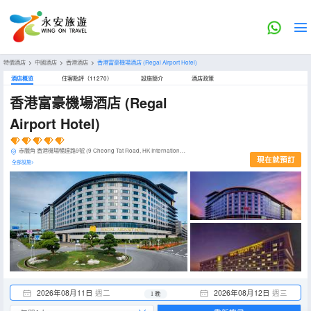
特價酒店
>
中國酒店
>
香港酒店
>
香港富豪機場酒店
(Regal Airport Hotel)
酒店概览
住客點評（11270）
設施簡介
酒店政策
香港富豪機場酒店
(Regal
Airport Hotel)
赤臘角 香港機場暢達路9號 (9 Cheong Tat Road, HK International Airport, Chek Lap Kok)
現在就預訂
全部設施>
2026年08月11日
週二
2026年08月12日
週三
1 晚