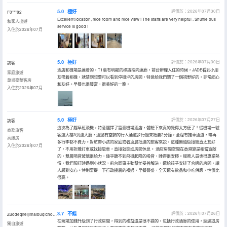
5.0
極好
評價於：2026年07月30日
F0***82
Excellent location, nice room and nice view ! The staffs are very helpful . Shuttle bus
和家人出遊
service is good !
入住於2026年07月
5.0
極好
評價於：2026年07月30日
訪客
酒店和機場是連着的，T1裏有明顯的標識指向連廊，前台辦理入住的時候，JADE看到小朋
家庭旅遊
友帶着相機，就猜到想要可以看到停機坪的房間，特意給我們調了一個視野好的，非常細心
尊尚豪華客房
和友好。早餐也很豐富，很美好的一晚。
入住於2026年07月
5.0
極好
評價於：2026年07月27日
訪客
這次為了趕早班飛機，特意選擇了富豪機場酒店，體驗下來真的覺得太方便了！從機場一號
商務旅客
客運大樓A到達大廳，通過有空調的行人通道步行過來衹要2分鐘，全程有推車通道，帶再
高級房
多行李都不費力。對於帶小孩的家庭或者凌晨抵達的旅客來説，這種無縫銜接簡直太友好
入住於2026年07月
了，不用折騰打車或找接駁車，直接就能進房間休息。 酒店房間空間在香港算是相當寬敞
的，雙層隔音玻璃很給力，幾乎聽不到飛機起降的噪音，睡得很安穩。服務人員也很專業熱
情，我們預訂時遇到小狀況，前台同事主動幫忙妥善解決，還給孩子安排了合適的房間，讓
人感到安心。特別要提一下行政樓層的禮遇，早餐豐盛，全天還有飲品和小吃供應，性價比
很高。
3.7
不錯
評價於：2026年07月26日
Zuodeqifeijimaibuqichongdianbao
在現場加錢升級到了行政房間，得到的權益還是很不錯的，包括行政酒廊的使用，延遲退房
獨自旅遊