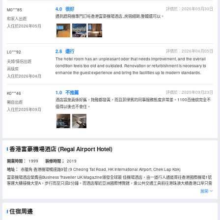
4.0
很好
評價於：2026年05月30日
M0***85
遇到趕飛機專門訂咗香港富豪機場酒店,,房間細啲,整體還可以。
和家人出遊
入住於2026年05月
2.8
還行
評價於：2026年04月05日
L0***92
The hotel room has an unpleasant odor that needs improvement, and the overall
夫婦/情侶出遊
condition feels too old and outdated. Renovation or refurbishment is necessary to
高級房
enhance the guest experience and bring the facilities up to modern standards.
入住於2026年04月
1.0
不推薦
評價於：2025年09月23日
K0***46
酒店設施真係好舊，拖鞋都發黃，而且菲律賓的同事服務態度非常差。1100百幾蚊完全不
獨自出遊
值得以後也不會住。
入住於2025年09月
香港富豪機場酒店
(Regal Airport Hotel)
開業時間：
1999
装修時間；
2019
地址：
赤臘角 香港機場暢達路9號 (9 Cheong Tat Road, HK International Airport, Chek Lap Kok)
富豪機場酒店榮膺由Business Traveller UK Magazine頒發全球最 佳機場酒店，由一道行人通道貫往香港國際機場1號
客運大樓接機大堂A，步行而至只須2分鐘。而酒店鄰近亞洲國際博覽館，乘公共交通工具前往港珠澳大橋香港口岸只需
10分鐘車程。酒店設有富時代感的1,171間無煙客房和套房，配以雙層玻璃隔音窗，以及一應俱全的房內設施，確保客
展開
人擁有一個舒適的住宿體驗。富豪機場酒店提供30間會議及宴會廳，當中包括全港酒店中最 大型無柱式宴會大殿之一，
配備9米寬及 4米高之大型內置高清LED顯示屏幕及270度3D立體影像投影技術把場景化身為「夢幻空間」。此外酒店
亦設有6間餐廳及酒吧，以及完善的康樂設施包括提供多元化按摩服務的得獎豪華水療按摩中心、室外及室內恒温游泳
住宿周邊
池。