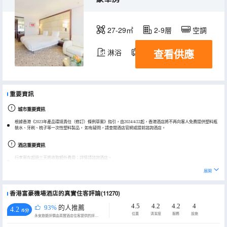
27-29㎡
2-9層
空調
查看供應
淋浴
電視機
重要資訊
城市重要資訊
根據香港《2023年產品環境責任（修訂）條例草案》指引，由2024/4/22起，香港酒店將不再向客人免費提供塑料瓶
裝水、牙刷、梳子等一次性塑料製品， 如有疑問，請查閲酒店官網或提前諮詢酒店。
酒店重要資訊
行李寄存超過三天將收取額外費用；詳情請諮詢酒店。
酒店需要有效證件才能通過海關進入香港辦理入住。
展開
飛行模擬器體驗的開放時間為 11:00 至 17:00，建議參與者最低年齡為 7 歲。
香港富豪機場酒店的真實住客評論(11270)
4.5
4.2
4.2
4
93%
的人推薦
4.2
/5分
位置
清潔度
服務
設施
永安旅遊評價由真實酒店住客提供的評價。