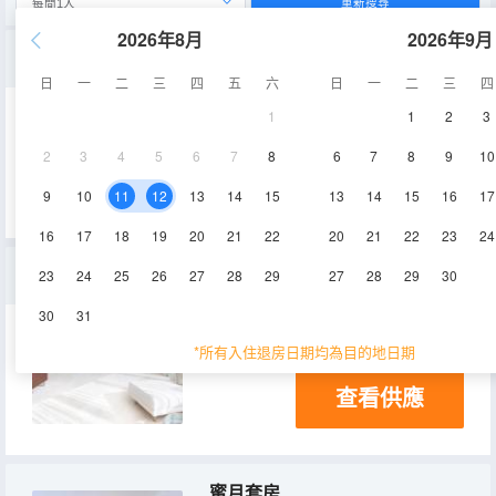
重新搜尋
2026年8月
2026年9月
尊貴複式套房
日
一
二
三
四
五
六
日
一
二
三
四
1
1
2
3
71㎡
9層
空調
2
3
4
5
6
7
8
6
7
8
9
10
查看供應
電視機
9
10
11
12
13
14
15
13
14
15
16
17
16
17
18
19
20
21
22
20
21
22
23
24
總統套房
23
24
25
26
27
28
29
27
28
29
30
30
31
280㎡
空調
電視機
*所有入住退房日期均為目的地日期
查看供應
蜜月套房