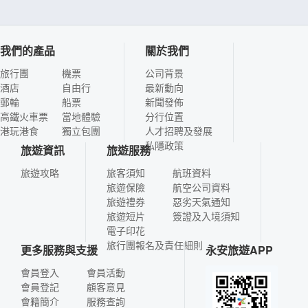
我們的產品
關於我們
旅行團
機票
公司背景
酒店
自由行
最新動向
郵輪
船票
新聞發佈
高鐵火車票
當地體驗
分行位置
港玩港食
獨立包團
人才招聘及發展
私隱政策
旅遊資訊
旅遊服務
旅遊攻略
旅客須知
航班資料
旅遊保險
航空公司資料
旅遊禮券
惡劣天氣通知
旅遊短片
簽證及入境須知
電子印花
旅行團報名及責任細則
更多服務與支援
永安旅遊APP
會員登入
會員活動
會員登記
顧客意見
會籍簡介
服務查詢