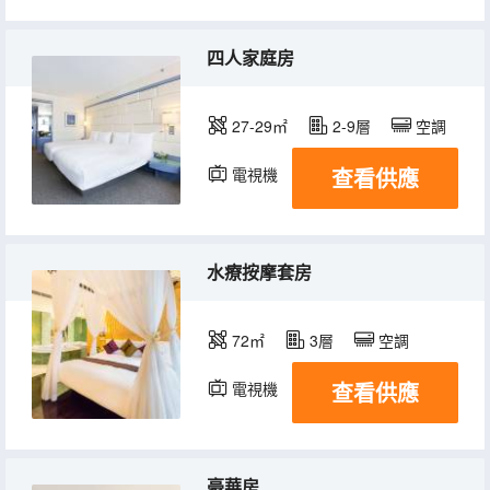
四人家庭房
27-29㎡
2-9層
空調
查看供應
電視機
水療按摩套房
72㎡
3層
空調
查看供應
電視機
豪華房