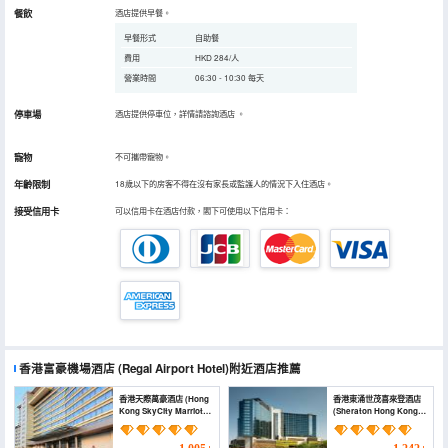
餐飲
酒店提供早餐。
早餐形式
自助餐
費用
HKD 284/人
營業時間
06:30 - 10:30 每天
停車場
酒店提供停車位，詳情請諮詢酒店
。
寵物
不可攜帶寵物。
年齡限制
18歲以下的房客不得在沒有家長或監護人的情況下入住酒店。
接受信用卡
可以信用卡在酒店付款，閣下可使用以下信用卡：
香港富豪機場酒店
(Regal Airport Hotel)
附近酒店推薦
香港天際萬豪酒店 (Hong
香港東涌世茂喜來登酒店
Kong SkyCity Marriott
(Sheraton Hong Kong
Hotel)
Tung Chung Hotel)