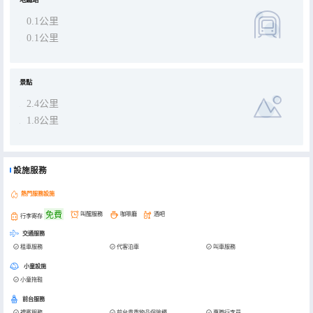
地鐵站
0.1公里
0.1公里
景點
2.4公里
1.8公里
設施服務
熱門服務設施
免費
叫醒服務
咖啡廳
酒吧
行李寄存
交通服務
租車服務
代客泊車
叫車服務
小童設施
小童拖鞋
前台服務
禮賓服務
前台貴重物品保險櫃
專職行李員