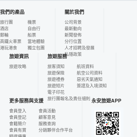
我們的產品
關於我們
旅行團
機票
公司背景
酒店
自由行
最新動向
郵輪
船票
新聞發佈
高鐵火車票
當地體驗
分行位置
港玩港食
獨立包團
人才招聘及發展
私隱政策
旅遊資訊
旅遊服務
旅遊攻略
旅客須知
航班資料
旅遊保險
航空公司資料
旅遊禮券
惡劣天氣通知
旅遊短片
簽證及入境須知
電子印花
旅行團報名及責任細則
更多服務與支援
永安旅遊APP
會員登入
會員活動
會員登記
顧客意見
會籍簡介
服務查詢
會員有賞
分銷夥伴合作平台
精選優惠