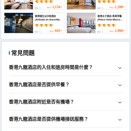
1,154+
1,200+
HKD
HKD
3.6
/ 5
4.4
/ 5
香港瑞生尖沙咀酒店
香港太子酒店-馬哥孛羅
(Attitude on Granville)
(Prince Hotel Marco
Polo)
641+
1,968+
HKD
HKD
4.1
/ 5
4.5
/ 5
常見問題
香港九龍酒店的入住和退房時間是什麼？
香港九龍酒店是否提供早餐？
香港九龍酒店附近是否有機場？
香港九龍酒店是否提供機場接送服務？