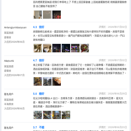
班的禮賓更是無語 把我行李摔地上了 不想上班回家歇着 上班給誰擺臉色呢 視頻裏原聲裝修
音 自己聽能不能受得了
4.3
很好
評價於：2026年07月02日
Anfangjunlidaoyuan
房間裝修比較老派，還是挺乾淨的，都還比較客氣沒有什麼特別不好的體驗，房間不是很
家庭旅遊
大，也可以接受沒有想象那麼小，進門出門都有迎賓開門 ，到星光大道也就七八分，門口
豪華房
就有地鐵口
入住於2026年06月
4.7
很好
評價於：2026年07月02日
A&qiuzi&
來之前看了評論，因為很方便，最後還是定了它，也做好了心理準備，不過還是超預期的，
家庭旅遊
酒店設施相對舊，但還是挺乾淨的，對面就是維港，親子出行不費媽，可以看到些許維港夜
豪華房
景，早餐味道也還好，中式西式兼併，夠吃的。這個位置和這個價格在香港算平價酒店了。
入住於2026年07月
5.0
極好
評價於：2026年06月29日
匿名用戶
在尖沙咀地鐵站L4 出口。 去哪多方便。 去香港遊玩絕對適合。 去維多利亞港。 星光大
家庭旅遊
道， 輪渡去中環， 灣仔太方便了。 購物去海港城走過去幾分鐘多是。 做敞篷旅遊雙層大巴
半海景房
就在旁邊。 酒店價格算適中。
入住於2026年06月
3.7
不錯
評價於：2026年06月23日
匿名用戶