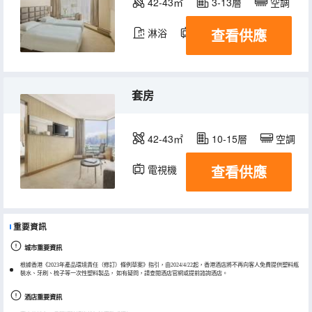
42-43㎡
3-13層
空調
查看供應
淋浴
電視機
冰箱
套房
42-43㎡
10-15層
空調
查看供應
電視機
冰箱
重要資訊
城市重要資訊
根據香港《2023年產品環境責任（修訂）條例草案》指引，由2024/4/22起，香港酒店將不再向客人免費提供塑料瓶
裝水、牙刷、梳子等一次性塑料製品， 如有疑問，請查閲酒店官網或提前諮詢酒店。
酒店重要資訊