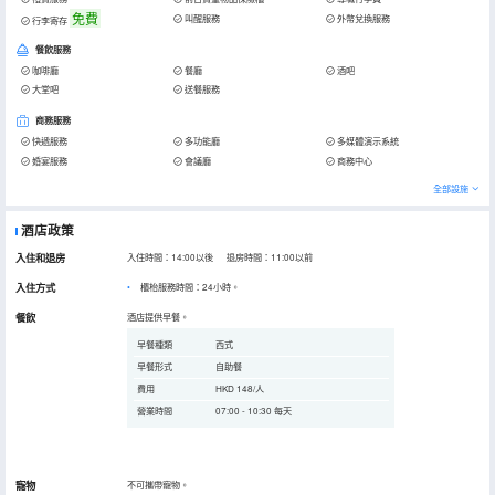
免費
叫醒服務
外幣兌換服務
行李寄存
餐飲服務
咖啡廳
餐廳
酒吧
大堂吧
送餐服務
商務服務
快遞服務
多功能廳
多媒體演示系統
婚宴服務
會議廳
商務中心
全部設施
酒店政策
入住和退房
入住時間：14:00以後 退房時間：11:00以前
入住方式
櫃枱服務時間：24小時。
餐飲
酒店提供早餐。
早餐種類
西式
早餐形式
自助餐
費用
HKD 148/人
營業時間
07:00 - 10:30 每天
寵物
不可攜帶寵物。