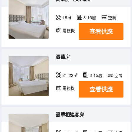
18㎡
3-15層
空調
查看供應
電視機
冰箱
豪華房
21-22㎡
3-15層
空調
查看供應
電視機
冰箱
豪華相連客房