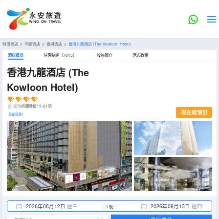
特價酒店
>
中國酒店
>
香港酒店
>
香港九龍酒店
(The Kowloon Hotel)
酒店概览
住客點評（7615）
設施簡介
酒店政策
香港九龍酒店
(The
Kowloon Hotel)
尖沙咀彌敦道19-21號
現在就預訂
全部設施>
2026年08月12日
週三
2026年08月13日
週四
1 晚