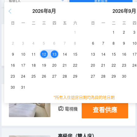
重新搜尋
2026年8月
2026年9月
半海景房
日
一
二
三
四
五
六
日
一
二
三
四
1
1
2
3
21-22㎡
6-15層
空調
2
3
4
5
6
7
8
6
7
8
9
10
查看供應
電視機
冰箱
9
10
11
12
13
14
15
13
14
15
16
17
16
17
18
19
20
21
22
20
21
22
23
24
半海景相連客房
23
24
25
26
27
28
29
27
28
29
30
30
31
42-44㎡
6-15層
空調
*所有入住退房日期均為目的地日期
查看供應
電視機
冰箱
高級房（雙人床）