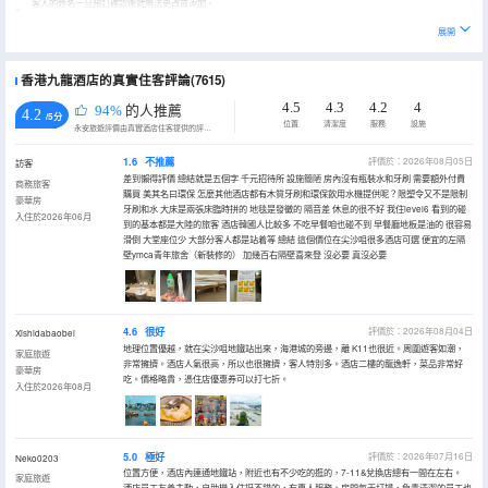
客人的姓名一旦預訂確認後就無法更改或添加。
展開
香港九龍酒店的真實住客評論(7615)
4.5
4.3
4.2
4
94%
的人推薦
4.2
/5分
位置
清潔度
服務
設施
永安旅遊評價由真實酒店住客提供的評價。
1.6
不推薦
評價於：2026年08月05日
訪客
差到懶得評價 總結就是五個字 千元招待所 設施簡陋 房內沒有瓶裝水和牙刷 需要額外付費
商務旅客
購買 美其名曰環保 怎麼其他酒店都有木質牙刷和環保飲用水機提供呢？限塑令又不是限制
豪華房
牙刷和水 大床是兩張床臨時拼的 地毯是發黴的 隔音差 休息的很不好 我住level6 看到的碰
入住於2026年06月
到的基本都是大陸的旅客 酒店韓國人比較多 不吃早餐咱也碰不到 早餐廳地板是油的 很容易
滑倒 大堂座位少 大部分客人都是站着等 總結 這個價位在尖沙咀很多酒店可選 便宜的左隔
壁ymca青年旅舍（新裝修的） 加幾百右隔壁喜來登 沒必要 真沒必要
4.6
很好
評價於：2026年08月04日
Xishidabaobei
地理位置優越，就在尖沙咀地鐵站出來，海港城的旁邊，離 K11也很近。周圍遊客如潮，
家庭旅遊
非常擁擠。酒店人氣很高，所以也很擁擠，客人特別多。酒店二樓的龍逸軒，菜品非常好
豪華房
吃。價格略貴，憑住店優惠券可以打七折。
入住於2026年08月
5.0
極好
評價於：2026年07月16日
Neko0203
位置方便，酒店內連通地鐵站，附近也有不少吃的逛的，7-11&兌換店總有一間在左右。
家庭旅遊
酒店員工友善主動，自助機入住挺不錯的，有專人服務。房間每天打掃，負責清潔的員工也