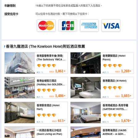
年齡限制
18歲以下的房客不得在沒有家長或監護人的情況下入住酒店。
接受信用卡
可以信用卡在酒店付款，閣下可使用以下信用卡：
香港九龍酒店
(The Kowloon Hotel)
附近酒店推薦
香港基督教青年會(港青)
香港寶御酒店 (Hotel
(The Salisbury YMCA of
Pravo)
Hong Kong)
1,061+
1,269+
HKD
HKD
4.5
/ 5
4.2
/ 5
香港金域假日酒店
香港憙酒店 (Xi Hotel)
(Holiday Inn GOLDEN
MILE HONG KONG by
IHG)
1,486+
1,603+
HKD
HKD
4.2
/ 5
4.4
/ 5
香港客舍酒店 (Hotel
香港港威酒店-馬哥孛羅
Hart)
(GATEWAY HOTEL
HONG KONG)
613+
1,670+
HKD
HKD
4.3
/ 5
4.5
/ 5
一尚酒店香港尖沙咀店
香港粵海酒店 (OASIS
(Dash Living on Prat)
AVENUE – A GDH
HOTEL)