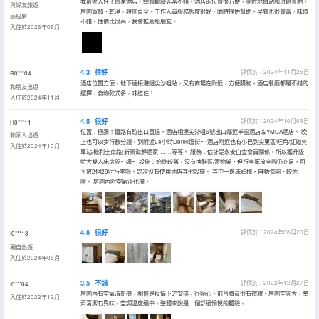
我最近入住了這家酒店，總體體驗非常不錯。酒店的位置很方便，靠近地鐵站和旅遊景點。
與好友旅遊
房間寬敞、乾淨，設施齊全。工作人員服務態度很好，隨時提供幫助。早餐也很豐富，味道
高級房
不錯。性價比很高，我會推薦給朋友。
入住於2026年06月
4.3
很好
評價於：2024年11月25日
R0***04
酒店位置方便，地下連接港鐵尖沙咀站，又有商場在附近，方便購物。酒店餐廳都是不錯的
和朋友出遊
選擇，食物款式多，味道住！
入住於2024年11月
4.5
很好
評價於：2024年10月03日
H0***11
位置：極讚！鐵路有𨋢出口直達，酒店相連尖沙咀6號出口鄰近半島酒店＆YMCA酒店。 晚
和家人出遊
上也可以步行數分鐘，到附近24小時Donki逛街～ 酒店附近也有小巴到尖東區/旺角/紅磡火
入住於2024年10月
車站/機利士南路(新景海鮮酒家)……等等。 服務：估計是永安白金會員關係，所以獲升級
特大雙人床房間～讚～ 設施：始終較舊，沒有換鞋區/置物架，但行李擺放空間仍充足，可
平放2個29吋行李喼。是次沒有使用酒店其他設施。 其中一邊床頭櫃，自動彈開，較危
險。 房間內附空氣淨化機。
4.8
很好
評價於：2024年06月20日
I0***13
獨自出遊
入住於2024年06月
3.5
不錯
評價於：2022年12月27日
I0***04
房間內有空氣清新機，相信是疫情下之安排，很貼心。前台職員很有禮貌。房間空間大，整
入住於2022年12月
齊清潔冇異味，空調温度適中。整體來說是一個舒適愉悅的體驗。