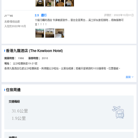
2.5
還行
評價於：2022年10月31日
J1***46
十級污糟的酒店 令鼻敏感發作.... 窗台全是菁台.... 員工好似差佢錢咁.... 極無服務可
夫婦/情侶出遊
言！！！！
入住於2022年10月
香港九龍酒店
(The Kowloon Hotel)
開業時間：
1986
装修時間；
2010
地址：
尖沙咀彌敦道19-21號
香港九龍酒店位處尖沙咀彌敦道，與港鐵尖沙咀站、尖東站相連；距離天星碼頭約10分鐘車程，位置優越。
香港九龍酒店擁有現代化的各式客房，房內均配有無線寬帶(每房兩台電腦或流動設備)，設施完備。酒店特設無煙樓
展開
層，為賓客提供個性化服務。
酒店內設倚窗閣，提供中、西及自助美食；龍逸軒環境優雅、舒適，提供精緻點心及傳統粵菜；中間道酒吧裝修時尚、
住宿周邊
潮流，讓您盡享美酒佳餚。
九龍酒店備有完善配套的商務中心以及宴會廳，是各類商務會議及宴客的理想場地。
交通樞紐
31.6公里
1.9公里