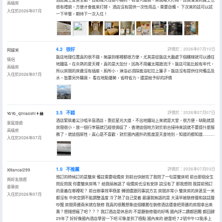
高級房
很有禮貌，方便才會進來打掃。 酒店沒有提供一次性用品，需要自備。 下次來的話可以試
入住於2026年07月
一下早餐，期待下一次入住！
4.2
很好
評價於：2026年07月10日
阿緹米
飯店地理位置真的很不錯，無論到哪裡都很方便，尤其是從飯店大廳處下個樓梯就可以通往
情侶
地鐵區。在炎熱的夏天裡，真的是大加分。因為不用曬太陽跟流汗。飯店可能比較有年代，
高級房
所以房間的床邊沒有插座，廁所小，淋浴必須踩進浴缸拉上簾子。飯店沒有提供任何備品及
入住於2026年07月
水。皆要另外購買。 看在地點優勢，省時省力。還是給予好的評價
3.5
不錯
評價於：2026年07月07日
YoYo_qinlaoshi👩‍🏫
酒店緊挨着尖沙咀半島酒店，靠近星光大道，不出地鐵站上來就是大堂，很方便，缺點就是
家庭旅遊
房間很小，放一個行李箱就已經很侷促了，香港這個地方對於前台接待來説就不要提什麼服
高級房
務了，就這個尿性，真心是不喜歡，對於國內國外的態度是天差地別，知道的都知道………
入住於2026年07月
1.0
不推薦
評價於：2026年07月03日
Xitiancai299
預訂的時候訂的是雙床 備註需要吸煙房 到前台快辦完了我問了一句是雙床吧 前台那個女生
與好友旅遊
問反問我 你要雙床房嗎？ 給我搞無語了 吸煙房也沒有安排 説沒有了 那我想問 我提前預訂
豪華房
的意義在哪裡呢？ 前台辦事效率極差 轉頭還跟同事説方言 房間非常小 雙床房的床甚至一米
入住於2026年07月
都沒有 中央空調不能調整温度 冷了熱了自己受着 最讓我無語的是 大清早被裝修聲和談話聲
吵醒 房間旁邊兩米就在裝修 我真的很難想象這個樓層在裝修酒店還會把旁邊的房間拿出來
賣？想錢想瘋了吧？？？ 我訂酒店是休息的 不是聽裝修聲的好嗎 國內評二鑽都困難 都回歸
29年了 好好像國內酒店學習一下吧 印象差到了極點 國內來的 避雷吧 7.2號中午12點多上