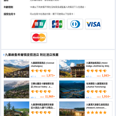
寵物
年齡限制
18歲以下的房客不得在沒有家長或監護人的情況下入住酒店。
接受信用卡
可以信用卡在酒店付款，閣下可使用以下信用卡：
九寨綠髮希爾頓度假酒店
附近酒店推薦
九寨康萊德酒店 (Conrad
九寨英迪格酒店 (Hotel
Jiuzhaigou)
Indigo JIUZHAI by IHG)
1,973+
1,043+
HKD
HKD
4.7
/ 5
4.7
/ 5
日賽谷麗思卡爾頓隱世酒
有美隱宿·九寨雲裳民宿
店 (Rissai Valley , a
(Jiuzhai Yunshang)
Ritz-Carlton Reserve)
11,969+
1,914+
HKD
HKD
4.9
/ 5
4.9
/ 5
九寨溝時運温德姆至尊豪
九寨溝天源豪生度假酒店
廷大酒店(九寨千古情店)
(Howard Johnson
(Wyndham Grand Plaza
Tianyuan Resort)
Royale Jiuzhaigou)