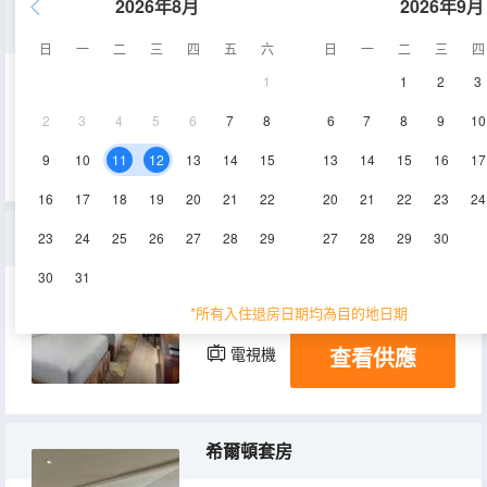
2026年8月
2026年9月
豪華客房-雙床
日
一
二
三
四
五
六
日
一
二
三
四
1
1
2
3
46㎡
3-6層
空調
2
3
4
5
6
7
8
6
7
8
9
10
查看供應
電視機
9
10
11
12
13
14
15
13
14
15
16
17
16
17
18
19
20
21
22
20
21
22
23
24
豪華景觀雙床房
23
24
25
26
27
28
29
27
28
29
30
30
31
46㎡
3-6層
空調
*所有入住退房日期均為目的地日期
查看供應
電視機
希爾頓套房