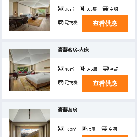
90㎡
3,5層
空調
查看供應
電視機
豪華客房-大床
46㎡
3-6層
空調
查看供應
電視機
豪華套房
138㎡
5層
空調