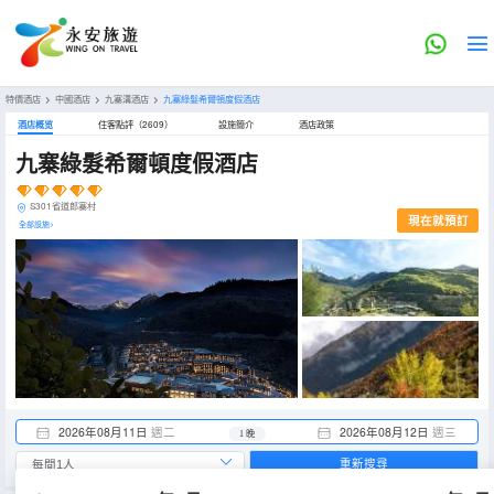
特價酒店
>
中國酒店
>
九寨溝酒店
>
九寨綠髮希爾頓度假酒店
酒店概览
住客點評（2609）
設施簡介
酒店政策
九寨綠髮希爾頓度假酒店
S301省道郎寨村
現在就預訂
全部設施>
2026年08月11日
週二
2026年08月12日
週三
1 晚
重新搜尋