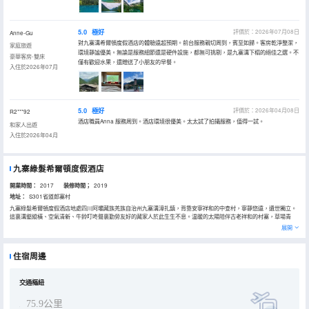
5.0
極好
評價於：2026年07月08日
Anne-Gu
對九寨溝希爾頓度假酒店的體驗遠超預期。前台服務親切周到，賓至如歸。客房乾淨整潔，
家庭旅遊
環境靜謐優美。無論是服務細節還是硬件設施，都無可挑剔，是九寨溝下榻的絕佳之選。不
豪華客房-雙床
僅有歡迎水果，還贈送了小朋友的早餐。
入住於2026年07月
5.0
極好
評價於：2026年04月08日
R2***92
酒店職員Anna 服務周到。酒店環境很優美。太太試了拍攝服務，值得一試。
和家人出遊
入住於2026年04月
九寨綠髮希爾頓度假酒店
開業時間：
2017
装修時間；
2019
地址：
S301省道郎寨村
九寨綠髮希爾頓度假酒店地處四川阿壩藏族羌族自治州九寨溝漳扎鎮，背靠安寧祥和的中查村，寧靜悠遠，遺世獨立。
這裏溝壑縱橫、空氣清新、牛鈴叮咚聲裏勤勞友好的藏家人於此生生不息。温暖的太陽陪伴古老祥和的村寨，草場青
翠、白雲悠悠，這裏是夢幻般的理想國。九寨綠髮希爾頓度假酒店讓賓客在暢享假期的同時，感受更多的藏文化及古藏
展開
族村落探索體驗。
酒店配備兩百餘間客房，每間客房均擁有震撼心靈的森林與山地景觀。近2,732平方米會議及宴會設施，包括5個多功能
會議室和910平方米的宴會廳以及1間貴賓接待室以及1間董事會議室，是綠色會議、生態科考教育團隊、高端獎勵團
住宿周邊
隊、高端觀光團隊、私密婚禮的避世之所。
酒店配備一系列融合當地藏寨風情及現代創新的餐飲設施，包含全日餐廳“開 Open”，大堂吧“瓊鳥 JIU”，四川菜餚和火
鍋“麥Simmer”，處處盡顯傳統藏羌文化體驗。酒店配備棋牌中心及兒童俱樂部。
交通樞紐
75.9公里