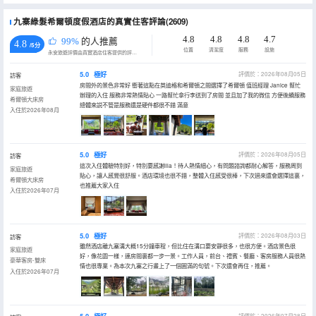
九寨綠髮希爾頓度假酒店的真實住客評論(2609)
4.8
4.8
4.8
4.7
99%
的人推薦
4.8
/5分
位置
清潔度
服務
設施
永安旅遊評價由真實酒店住客提供的評價。
5.0
極好
評價於：2026年08月05日
訪客
房間外的景色非常好 衝著這點在英迪格和希爾頓之間選擇了希爾頓 值班經理 Janice 幫忙
家庭旅遊
辦理的入住 服務非常熱情貼心 一路幫忙拿行李送到了房間 並且加了我的微信 方便後續服務
希爾頓大床房
總體來説不管是服務還是硬件都很不錯 滿意
入住於2026年08月
5.0
極好
評價於：2026年08月05日
訪客
這次入住體驗特別好，特別要感謝lila！待人熱情細心，有問題諮詢都耐心解答，服務周到
家庭旅遊
貼心，讓人感覺很舒服。酒店環境也很不錯，整體入住感受很棒，下次過來還會選擇這裏，
希爾頓大床房
也推薦大家入住
入住於2026年07月
5.0
極好
評價於：2026年08月03日
訪客
雖然酒店離九寨溝大概15分鐘車程，但比住在溝口要安靜很多，也很方便。酒店景色很
家庭旅遊
好，像花園一樣，連房間裏都一步一景。工作人員，前台、禮賓、餐廳、客房服務人員很熱
豪華客房-雙床
情也很專業。為本次九寨之行畫上了一個圓滿的句號。下次還會再住，推薦。
入住於2026年07月
評價於：2026年07月28日