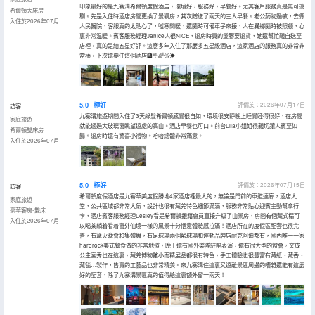
印象最好的是九寨溝希爾頓度假酒店，環境好，服務好，早餐好。尤其客戶服務真是無可挑
希爾頓大床房
剔。先是入住時酒店房間更換了景觀房，其次贈送了兩天的三人早餐。老公葯物過敏，去縣
入住於2026年07月
人民醫院，客服真的太貼心了，噓寒問暖，還隨時可備車子來接，人在異鄉隨時被照顧，心
裏非常温暖。賓客服務經理Janice人很NICE，退房時買的髮膠要退貨，她還幫忙親自送至
店裡，真的是給五星好評。這麼多年入住了那麼多五星級酒店，這家酒店的服務真的非常非
常棒，下次還要住這個酒店🏨🌹🌈😘☀
5.0
極好
評價於：2026年07月17日
訪客
九寨溝旅遊期間入住了3天綠髮希爾頓感覺很自如，環境很安靜晚上睡覺睡得很好，在房間
家庭旅遊
就能透過大玻璃窗眺望遠處的高山。酒店早餐也可口。前台Lila小姐姐很親切讓人賓至如
希爾頓雙床房
歸。退房時還有驚喜小禮物。哈哈總體非常滿意。
入住於2026年07月
5.0
極好
評價於：2026年07月15日
訪客
希爾頓度假酒店是九寨華美度假勝地4家酒店裡最大的，無論是門前的車道連廊，酒店大
家庭旅遊
堂，公共區域都非常大氣，設計也很有藏羌特色細節滿滿，服務非常貼心迎賓主動幫拿行
豪華客房-雙床
李，酒店賓客服務經理Lesley看是希爾頓銀籍會員直接升級了山景房，房間有個藏式榻可
入住於2026年07月
以喝茶躺着看着窗外仙境一樣的風景十分愜意體驗感拉滿！酒店所在的度假區配套也很完
善，有篝火晚會和集體舞，有足球場兩個籃球場和運動品牌店耐克阿迪都有，國內唯一一家
hardrock美式餐食做的非常地道，晚上還有國外樂隊駐唱表演，還有很大型的燈會，文成
公主宴秀也在這裏，藏羌博物館小而精展品都很有特色，手工體驗也很豐富有藏紙、藏香、
藏毯…製作，售賣的工藝品也非常精美。來九寨溝住這裏又遠離景區周邊的嘈雜還能有這麼
好的配套，除了九寨溝景區真的值得給這裏額外留一兩天！