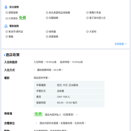
前台服務
禮賓服務
前台貴重物品保險櫃
專職行李員
免費
叫醒服務
電子身份證入住
行李寄存
餐飲服務
售貨亭/便利店
咖啡廳
大堂吧
餐廳
送餐服務
全部設施
酒店政策
入住和退房
入住時間：15:00以後 退房時間：12:00以前
入住方式
櫃枱服務時間：24小時。
餐飲
酒店提供早餐。
早餐種類
西式, 中式, 亞洲風味
早餐形式
自助餐
費用
CNY 158/人
營業時間
06:30 - 10:30 每天
停車場
免费
酒店內提供私人（住客專用）
。
充電車位
•
酒店內提供充電樁。充電樁有限，先到先得。
允許攜帶寵物，會收取額外費用。