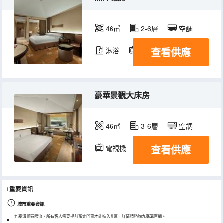
46㎡
2-6層
空調
查看供應
淋浴
電視機
豪華景觀大床房
46㎡
3-6層
空調
查看供應
電視機
重要資訊
城市重要資訊
九寨溝景區限流，所有客人需要提前預定門票才能進入景區，詳情請諮詢九寨溝官網。