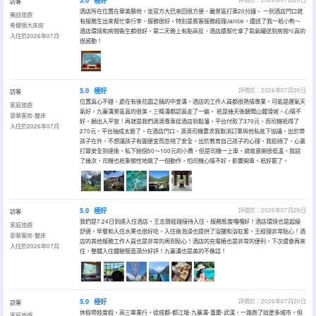
5.0
極好
訪客
酒店所在位置在華美勝地，坐官方大巴來回很方便，離景區打車20分鐘。 一到酒店門口就
獨自旅遊
有服務生出來幫忙拿行李，服務很好，特別是賓客服務經理Janice，還送了我一衹小熊～
希爾頓大床房
酒店環境和房間衞生都很好，第二天晚上有點高反，酒店還幫忙拿了氧氣罐送到房間🫧真的
入住於2026年07月
很感動！
5.0
極好
評價於：2026年07月26日
訪客
位置真心不錯，處在有後花園之稱的中查溝。酒店的工作人員都很熱情專業。可能是運氣天
家庭旅遊
氣好，九寨溝景區真的很美。三條溝都認真走了一遍。 衹是幾天後聽聞山體滑坡，心情不
豪華客房-雙床
好，願出入平安！再就是我們滴滴專車從酒店到鬆藩，平台付款了370元，而司機衹得了
入住於2026年07月
270元，平台抽成太狠了。在酒店門口，滴滴司機要求我取消訂單與他私底下協議，出於帶
孩子在外，不想讓孩子有圖便宜而忽視了安全，出於教育自己孩子的心理，我拒絕了，心裏
打算安全到達後，私下給個50～100元的小費，但是司機一上車，就故意開很低温，我説
了幾次，司機也衹象徵性地做了一個動作，怕司機心情不好，影響開車，衹好罷了。
5.0
極好
評價於：2026年07月25日
訪客
我們是7.24日到達入住酒店，王志慧經理接待入住，服務態度嘎嘎好！酒店環境也是超級
家庭旅遊
舒適。早餐和入住水果也很好吃，入住後泡澡也提供了浴鹽和浴缸套，王經理非常貼心！酒
豪華客房-雙床
店的其他服務工作人員也是非常的周到貼心！酒店的充電樁也是非常的便利，下次還會再來
入住於2026年07月
住，整體入住體驗簡直滿分好評！九寨溝也是美的不像話！
5.0
極好
評價於：2026年07月20日
訪客
休假帶娃度假，高三畢業行。從成都-都江堰-九寨溝-重慶-武漢，一路跑了這麼多城市。但
家庭旅遊