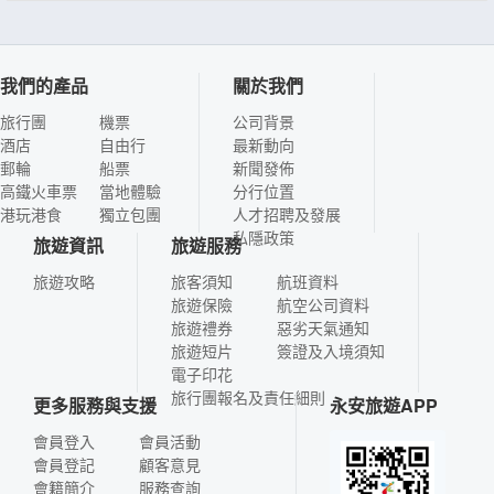
我們的產品
關於我們
旅行團
機票
公司背景
酒店
自由行
最新動向
郵輪
船票
新聞發佈
高鐵火車票
當地體驗
分行位置
港玩港食
獨立包團
人才招聘及發展
私隱政策
旅遊資訊
旅遊服務
旅遊攻略
旅客須知
航班資料
旅遊保險
航空公司資料
旅遊禮券
惡劣天氣通知
旅遊短片
簽證及入境須知
電子印花
旅行團報名及責任細則
更多服務與支援
永安旅遊APP
會員登入
會員活動
會員登記
顧客意見
會籍簡介
服務查詢