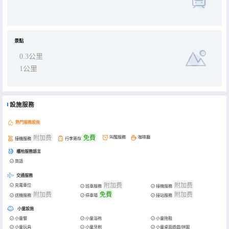
景點
0.3公里
1公里
設施服務
熱門服務設施
附加费
免費
叫醒服務
咖啡廳
接機服務
行李寄存
櫃枱服務語言
英語
交通服務
附加费
附加费
充電車位
班車服務
接機服務
附加费
免費
附加费
送機服務
停車場
接站服務
小童設施
小童餐
小童浴袍
小童拖鞋
小童玩具
小童牙刷
小童桌面遊戲/拼圖