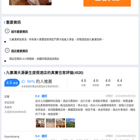
重要資訊
城市重要資訊
九寨溝景區限流，所有客人需要提前預定門票才能進入景區，詳情請諮詢九寨溝官網。
酒店重要資訊
酒店空調非24小時開放，具體詳情請諮詢酒店
九寨溝天源豪生度假酒店的真實住客評論(4520)
4.6
4.6
4.6
4.4
96%
的人推薦
4.6
/5分
位置
清潔度
服務
設施
永安旅遊評價由真實酒店住客提供的評價。
5.0
極好
評價於：2026年08月05日
訪客
這次入住體驗特別滿意！酒店位置很好，出行方便。房間乾淨整潔，寬敞明亮，佈置温馨，
家庭旅遊
床品柔軟睡得很舒服。衞浴設施齊全，熱水充足。前台小Da服務熱情周到，辦理入住退房
高級房
效率很高，有問題響應及時。整體環境安靜，隔音不錯，休息得很好。陽台外景很好，贈送
入住於2026年08月
的下午茶，味道很贊！
5.0
極好
評價於：2026年08月05日
Dayufeiyang