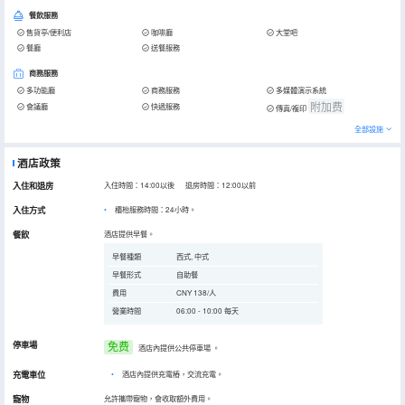
餐飲服務
售貨亭/便利店
咖啡廳
大堂吧
餐廳
送餐服務
商務服務
多功能廳
商務服務
多媒體演示系統
附加费
會議廳
快遞服務
傳真/複印
全部設施
酒店政策
入住和退房
入住時間：14:00以後 退房時間：12:00以前
入住方式
櫃枱服務時間：24小時。
餐飲
酒店提供早餐。
早餐種類
西式, 中式
早餐形式
自助餐
費用
CNY 138/人
營業時間
06:00 - 10:00 每天
停車場
免费
酒店內提供公共停車場
。
充電車位
•
酒店內提供充電樁，交流充電。
寵物
允許攜帶寵物，會收取額外費用。