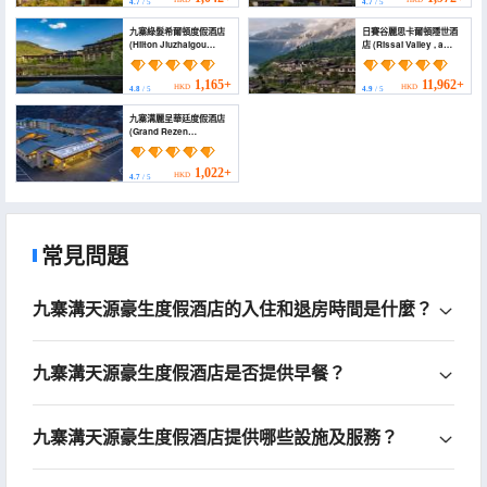
4.7
/ 5
4.7
/ 5
九寨綠髮希爾頓度假酒店
日賽谷麗思卡爾頓隱世酒
(Hilton Jiuzhaigou
店 (Rissai Valley , a
Resort)
Ritz-Carlton Reserve)
1,165+
11,962+
HKD
HKD
4.8
/ 5
4.9
/ 5
九寨溝麗呈華廷度假酒店
(Grand Rezen
Jiuzhaigou Resort)
1,022+
HKD
4.7
/ 5
常見問題
九寨溝天源豪生度假酒店的入住和退房時間是什麼？
九寨溝天源豪生度假酒店是否提供早餐？
九寨溝天源豪生度假酒店提供哪些設施及服務？