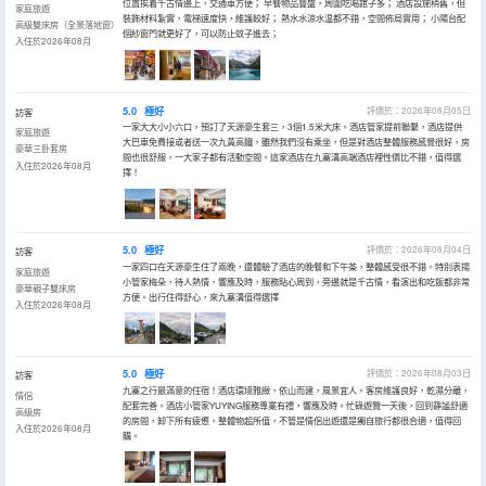
位置挨着千古情邊上，交通車方便； 早餐物品豐盛，周圍吃喝館子多； 酒店設施稍舊，但
家庭旅遊
裝飾材料紮實，電梯速度快，維護較好； 熱水水涼水温都不錯，空間佈局實用； 小陽台配
高級雙床房（全景落地窗）
個紗窗門就更好了，可以防止蚊子進去；
入住於2026年08月
5.0
極好
評價於：2026年08月05日
訪客
一家大大小小六口，預訂了天源豪生套三，3個1.5米大床。酒店管家提前聯繫，酒店提供
家庭旅遊
大巴車免費接或者送一次九黃高鐵，雖然我們沒有乘坐，但是對酒店整體服務感覺很好，房
豪華三卧套房
間也很舒服，一大家子都有活動空間。這家酒店在九寨溝高端酒店裡性價比不錯，值得選
入住於2026年08月
擇！
5.0
極好
評價於：2026年08月04日
訪客
一家四口在天源豪生住了兩晚，還體驗了酒店的晚餐和下午茶，整體感受很不錯。特別表揚
家庭旅遊
小管家梅朵，待人熱情，響應及時，服務貼心周到，旁邊就是千古情，看演出和吃飯都非常
豪華親子雙床房
方便。出行住得舒心，來九寨溝值得選擇
入住於2026年08月
5.0
極好
評價於：2026年08月03日
訪客
九寨之行最滿意的住宿！酒店環境雅緻，依山而建，風景宜人。客房維護良好，乾濕分離，
情侶
配套完善。酒店小管家YUYING服務專業有禮，響應及時。忙碌遊覽一天後，回到靜謐舒適
高級房
的房間，卸下所有疲憊。整體物超所值，不管是情侶出遊還是獨自旅行都很合適，值得回
入住於2026年08月
購。