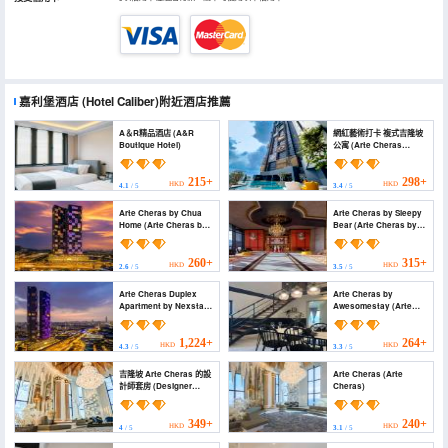
嘉利堡酒店
(Hotel Caliber)
附近酒店推薦
A＆R精品酒店 (A&R
網紅藝術打卡 複式吉隆坡
Boutique Hotel)
公寓 (Arte Cheras
Luxury Suites)
215+
298+
HKD
HKD
4.1
/ 5
3.4
/ 5
Arte Cheras by Chua
Arte Cheras by Sleepy
Home (Arte Cheras by
Bear (Arte Cheras by
Chua Home)
Sleepy Bear)
260+
315+
HKD
HKD
2.6
/ 5
3.5
/ 5
Arte Cheras Duplex
Arte Cheras by
Apartment by Nexstay
Awesomestay (Arte
(Arte Cheras Duplex
Cheras by
Apartment by Nexstay)
Awesomestay)
1,224+
264+
HKD
HKD
4.3
/ 5
3.3
/ 5
吉隆坡 Arte Cheras 的設
Arte Cheras (Arte
計師套房 (Designer
Cheras)
Suite Kuala Lumpur at
Arte Cheras by HCK)
349+
240+
HKD
HKD
4
/ 5
3.1
/ 5