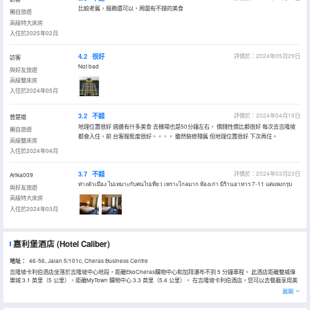
比較老舊，服務還可以，周圍有不錯的美食
獨自旅遊
高級特大床房
入住於2025年02月
4.2
很好
評價於：2024年05月29日
訪客
Not bad
與好友旅遊
高級雙床房
入住於2024年05月
3.2
不錯
評價於：2024年04月19日
曾楚雄
地理位置很好 週邊有什多美食 去機場也是50分鐘左右， 價錢性價比都很好 每次去吉隆坡
獨自旅遊
都會入住，前 台客服態度很好。。。。 雖然裝修殘舊 但地理位置很好 下次再住。
高級雙床房
入住於2024年04月
3.7
不錯
評價於：2024年03月23日
Arika009
ห่างตัวเมือง ไม่เหมาะกับคนไปเที่ยว เพราะไกลมาก ห้องเก่า มีร้านอาหาร 7-11 แต่แพงกรุบ
與好友旅遊
高級特大床房
入住於2024年03月
嘉利堡酒店
(Hotel Caliber)
地址：
46-56, Jalan 5/101c, Cheras Business Centre
吉隆坡卡利伯酒店坐落於吉隆坡中心地段，距離EkoCheras購物中心和加拜瀑布不到 5 分鐘車程。 此酒店距離雙威偉
樂城 3.1 英里（5 公里），距離MyTown 購物中心 3.3 英里（5.4 公里）。 在吉隆坡卡利伯酒店，您可以去餐廳享用美
餐。 特色服務/設施包括大堂免費報紙、乾洗/洗衣服務和24 小時前台服務。酒店提供免費自助停車。 有 131 間空調客
展開
房提供冰箱和液晶電視；您定能在旅途中找到家的舒適。提供免費無線網絡，方便您與朋友保持聯繫。配備淋浴設施的
私人浴室提供免費洗浴用品和坐浴桶。便利設施包括電話，以及保險箱和書桌。