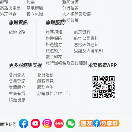
郵輪
船票
新聞發佈
高鐵火車票
當地體驗
分行位置
港玩港食
獨立包團
人才招聘及發展
私隱政策
旅遊資訊
旅遊服務
旅遊攻略
旅客須知
航班資料
旅遊保險
航空公司資料
旅遊禮券
惡劣天氣通知
旅遊短片
簽證及入境須知
電子印花
旅行團報名及責任細則
更多服務與支援
永安旅遊APP
會員登入
會員活動
會員登記
顧客意見
會籍簡介
服務查詢
會員有賞
分銷夥伴合作平台
精選優惠
關注我們