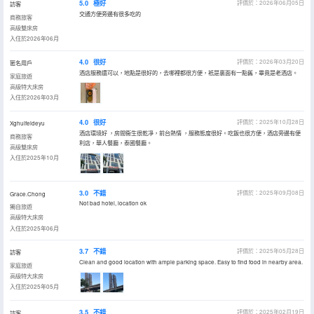
5.0
極好
評價於：2026年06月05日
訪客
交通方便旁邊有很多吃的
商務旅客
高級雙床房
入住於2026年06月
4.0
很好
評價於：2026年03月20日
匿名用戶
酒店服務還可以，地點是很好的，去哪裡都很方便，衹是裏面有一點舊，畢竟是老酒店。
家庭旅遊
高級特大床房
入住於2026年03月
4.0
很好
評價於：2025年10月28日
Xghuifeideyu
酒店環境好 ，房間衞生很乾凈，前台熱情 ，服務態度很好。吃飯也很方便，酒店旁邊有便
商務旅客
利店，華人餐廳，泰國餐廳。
高級雙床房
入住於2025年10月
3.0
不錯
評價於：2025年09月08日
Grace.Chong
Not bad hotel, location ok
獨自旅遊
高級特大床房
入住於2025年06月
3.7
不錯
評價於：2025年05月28日
訪客
Clean and good location with ample parking space. Easy to find food in nearby area.
家庭旅遊
高級特大床房
入住於2025年05月
3.5
不錯
評價於：2025年02月19日
訪客