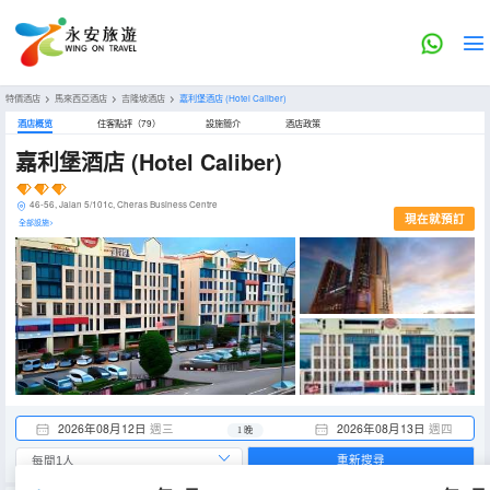
特價酒店
>
馬來西亞酒店
>
吉隆坡酒店
>
嘉利堡酒店
(Hotel Caliber)
酒店概览
住客點評（79）
設施簡介
酒店政策
嘉利堡酒店
(Hotel Caliber)
46-56, Jalan 5/101c, Cheras Business Centre
現在就預訂
全部設施>
2026年08月12日
週三
2026年08月13日
週四
1 晚
重新搜尋