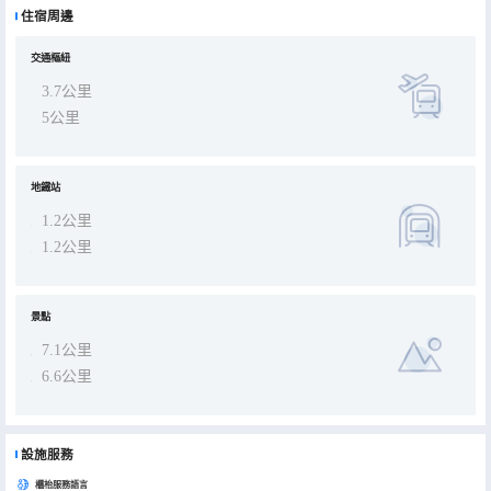
住宿周邊
交通樞紐
3.7公里
5公里
地鐵站
1.2公里
1.2公里
景點
7.1公里
6.6公里
設施服務
櫃枱服務語言