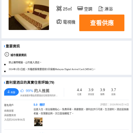
25㎡
空調
淋浴
查看供應
電視機
重要資訊
城市重要資訊
禁止攜帶榴蓮、山竹進入酒店。
2024年1月1日起，外籍遊客需要提前3天填報Malaysia Digital Arrival Card (MDAC)。
嘉利堡酒店的真實住客評論(79)
4.4
3.9
3.9
3.7
99%
的人推薦
4
/5分
位置
清潔度
服務
設施
永安旅遊評價由真實酒店住客提供的評價。
5.0
極好
評價於：2026年06月14日
匿名用戶
出差入住，前台服務貼心，免費停車。周邊餐飲、便利店步行可達，生活便利。酒店設施偏
商務旅客
老舊，但落腳足夠，次日直接續租了。
高級雙床房
入住於2026年06月