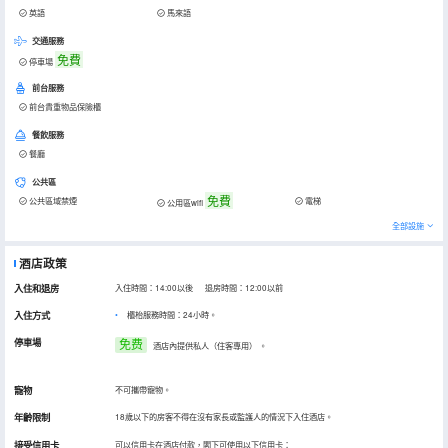
英語
馬來語
交通服務
免費
停車場
前台服務
前台貴重物品保險櫃
餐飲服務
餐廳
公共區
免費
公共區域禁煙
電梯
公用區wifi
全部設施
酒店政策
入住和退房
入住時間：14:00以後 退房時間：12:00以前
入住方式
櫃枱服務時間：24小時。
停車場
免费
酒店內提供私人（住客專用）
。
寵物
不可攜帶寵物。
年齡限制
18歲以下的房客不得在沒有家長或監護人的情況下入住酒店。
接受信用卡
可以信用卡在酒店付款，閣下可使用以下信用卡：