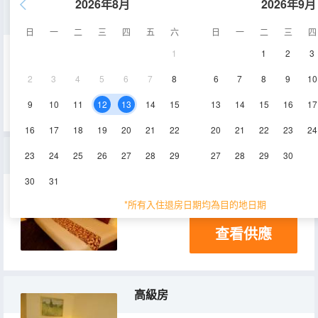
2026年8月
2026年9月
高級雙床房
日
一
二
三
四
五
六
日
一
二
三
四
1
1
2
3
25㎡
2
3
4
5
6
7
8
6
7
8
9
10
查看供應
9
10
11
12
13
14
15
13
14
15
16
17
16
17
18
19
20
21
22
20
21
22
23
24
高級特大床房
23
24
25
26
27
28
29
27
28
29
30
30
31
25㎡
*所有入住退房日期均為目的地日期
查看供應
高級房