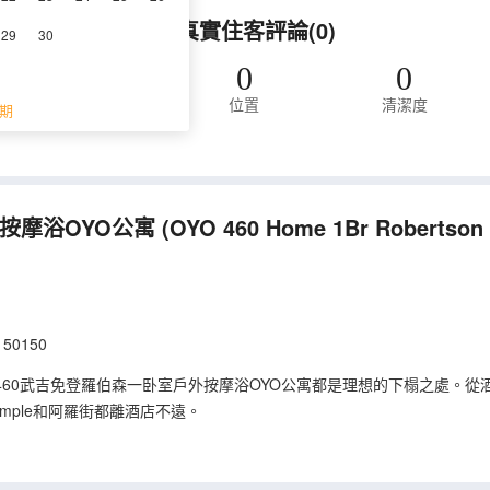
按摩浴OYO公寓的真實住客評論(0)
29
30
0
0
位置
清潔度
期
評價。
按摩浴OYO公寓
(OYO 460 Home 1Br Robertson 
, 50150
60武吉免登羅伯森一卧室戶外按摩浴OYO公寓都是理想的下榻之處。從
sar Temple和阿羅街都離酒店不遠。
調和衣櫃／衣櫥，滿足您入住需求的同時又能增添家的温馨感。倘若您在
國語言工作人員的服務，將為您消除在異國的語言障礙。