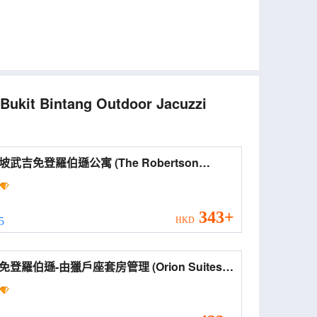
Bukit Bintang Outdoor Jacuzzi
吉免登羅伯遜公寓 (The Robertson
idences)
343+
 5
HKD
羅伯遜-由獵戶座套房管理 (Orion Suites@
Robertson Bukit Bintang)