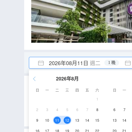
2026年08月11日
週二
1 晚
2026年8月
重要資訊
日
一
二
三
四
五
六
日
一
城市重要資訊
1
禁止攜帶榴蓮、山竹進入酒店。
2
3
4
5
6
7
8
6
7
2024年1月1日起，外籍遊客需要提前3天填報Malaysia Digita
9
10
11
12
13
14
15
13
14
16
17
18
19
20
21
22
20
21