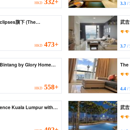
332+
HKD
3.3
/
ses旗下 (The
武吉免登羅伯
ang by San Eclipses)
Robe
473+
HKD
3.7
/
 Bintang by Glory Home
The Ro
 Bintang by Glory Home)
by U
558+
HKD
4.4
/
ence Kuala Lumpur with
武吉免登羅
Bint
ws)
402+