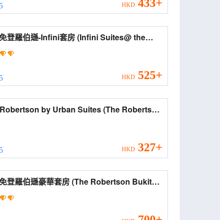
433+
 5
HKD
遜-Infini套房 (Infini Suites@ the
rtson Bukit Bintang)
525+
 5
HKD
bertson by Urban Suites (The Robertson
rban Suites)
327+
 5
HKD
伯遜豪華套房 (The Robertson Bukit
ang Luxe Suites)
700+