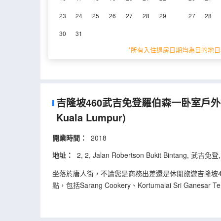
吉隆坡460武吉免登羅伯森一卧室戶外
23
24
25
26
27
28
29
27
28
30
31
0%
的人推薦
0
/5分
*所有入住退房日期均為目的地日
永安旅遊評價由真實酒店住客提供的
吉隆坡460武吉免登羅伯森一卧室戶外
Kuala Lumpur)
開業時間：
2018
地址：
2, 2, Jalan Robertson Bukit Bintang, 武吉免登
坐落於唐人街，不論您是商務出差還是休閒旅遊吉隆坡4
點，包括Sarang Cookery、Kortumalai Sri Gane
客房內的所有設施都是經過精心的考慮和安排，包括空
房浴室是不錯的選擇。
旅客可以去室外泳池和健身室揮灑汗水，重煥活力。多