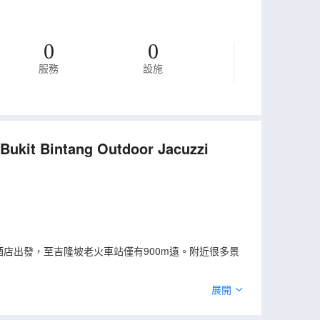
0
0
服務
設施
Bukit Bintang Outdoor Jacuzzi
酒店出發，至吉隆坡老火車站僅有900m遠。附近很多景
忙碌的一天後想在自己的客房內放鬆，提供吹風機的客
展開