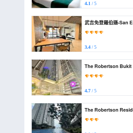
4.1
/ 5
武吉免登羅伯遜-San Eclip
Robertson Bukit Bint
3.4
/ 5
The Robertson Bukit
(The Robertson Bukit
4.7
/ 5
The Robertson Resid
City views (The Robertson Residence Kuala
Lumpur with City vie