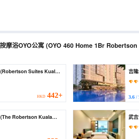
按摩浴OYO公寓
(OYO 460 Home 1Br Robertson 
a
吉隆坡武
Res
442+
HKD
3.6
/
a
武吉免登
The 