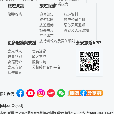
私隱政策
旅遊資訊
旅遊服務
旅遊攻略
旅客須知
航班資料
旅遊保險
航空公司資料
旅遊禮券
惡劣天氣通知
旅遊短片
簽證及入境須知
電子印花
旅行團報名及責任細則
更多服務與支援
永安旅遊APP
會員登入
會員活動
會員登記
顧客意見
會籍簡介
服務查詢
會員有賞
分銷夥伴合作平台
精選優惠
關注我們
[object Object]
本網頁所顯示之價格因應產品種類及出發日期而有所不同，不包括
站點地圖
私隱
|