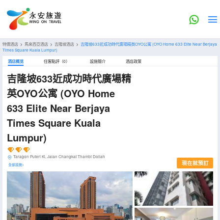
特價酒店
>
馬來西亞酒店
>
吉隆坡酒店
>
吉隆坡633近成功時代廣場精英OYO公寓
(OYO Home 633 Elite Near Berjaya
Times Square Kuala Lumpur)
酒店概览
住客點評（0）
設施簡介
酒店政策
吉隆坡633近成功時代廣場精
英OYO公寓
(OYO Home
633 Elite Near Berjaya
Times Square Kuala
Lumpur)
Taragon Puteri Kl, Jalan Changkat Thambi Dollah
現在就預訂
全部設施>