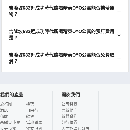
吉隆坡633近成功時代廣場精英OYO公寓能否攜帶寵
物？
吉隆坡633近成功時代廣場精英OYO公寓的預訂費用
是？
吉隆坡633近成功時代廣場精英OYO公寓能否免費取
消？
我們的產品
關於我們
旅行團
機票
公司背景
酒店
自由行
最新動向
郵輪
船票
新聞發佈
高鐵火車票
當地體驗
分行位置
港玩港食
獨立包團
人才招聘及發展