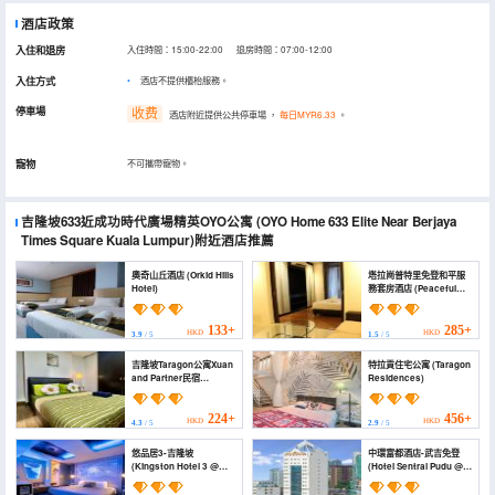
酒店政策
入住和退房
入住時間：15:00-22:00 退房時間：07:00-12:00
入住方式
酒店不提供櫃枱服務。
停車場
收费
酒店附近提供公共停車場
，
每日MYR6.33
。
寵物
不可攜帶寵物。
吉隆坡633近成功時代廣場精英OYO公寓
(OYO Home 633 Elite Near Berjaya
Times Square Kuala Lumpur)
附近酒店推薦
奧奇山丘酒店 (Orkid Hills
塔拉崗普特里免登和平服
Hotel)
務套房酒店 (Peaceful
Service Suites at
Taragon Puteri Bintang)
133+
285+
HKD
HKD
3.9
/ 5
1.5
/ 5
吉隆坡Taragon公寓Xuan
特拉貢住宅公寓 (Taragon
and Partner民宿
Residences)
(Taragon by Xuan and
Partner)
224+
456+
HKD
HKD
4.3
/ 5
2.9
/ 5
悠品居3-吉隆坡
中環富都酒店-武吉免登
(Kingston Hotel 3 @
(Hotel Sentral Pudu @
Kuala Lumpur)
City Centre / Bukit
Bintang)