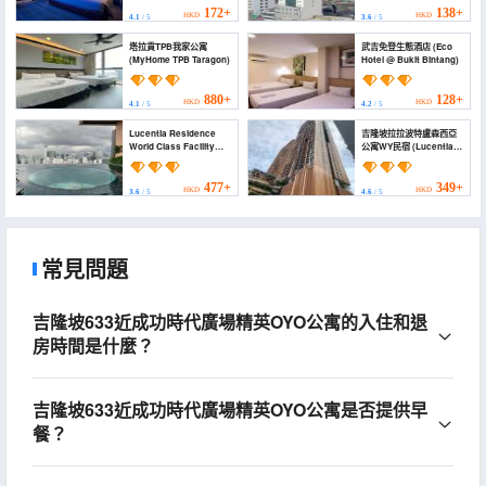
172+
138+
HKD
HKD
4.1
/ 5
3.6
/ 5
塔拉貢TPB我家公寓
武吉免登生態酒店 (Eco
(MyHome TPB Taragon)
Hotel @ Bukit Bintang)
880+
128+
HKD
HKD
4.1
/ 5
4.2
/ 5
Lucentia Residence
吉隆坡拉拉波特盧森西亞
World Class Facility
公寓WY民宿 (Lucentia
(Lucentia Residence
Residences BBCC by
World Class Facility)
WY Homestay)
477+
349+
HKD
HKD
3.6
/ 5
4.6
/ 5
常見問題
吉隆坡633近成功時代廣場精英OYO公寓的入住和退
房時間是什麼？
吉隆坡633近成功時代廣場精英OYO公寓是否提供早
餐？