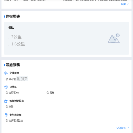
覽會很方便。
展開
酒店對客房的裝飾十分考究，每間設施齊全的客房都配備有空調、衣櫃/衣櫥和房間內高速上網。電熱水壺和瓶裝水可供
使用，便捷的客房設施定能讓您倍感舒適。浴室內提供24小時熱水，讓您感受到賓至如歸的享受。
客人可以在酒店盡情的享受各種體育設施，如在室外泳池鍛鍊。
住宿周邊
景點
2公里
1.6公里
設施服務
交通服務
附加费
停車場
公共區
公用區wifi
電梯
娛樂活動設施
泳池
安全與安保
公共區域監控
全部設施