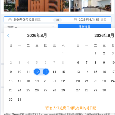
2026年08月12日
週三
2026年08月13日
週四
1 晚
重新搜尋
2026年8月
2026年9月
重要資訊
日
一
二
三
四
五
六
日
一
二
三
四
城市重要資訊
禁止攜帶榴蓮、山竹進入酒店。
1
1
2
3
2024年1月1日起，外籍遊客需要提前3天填報Malaysia Digital Arrival Card (MDAC)。
2
3
4
5
6
7
8
6
7
8
9
10
吉隆坡633近成功時代廣場精英OYO公寓的真實住客評論(0)
9
10
11
12
13
14
15
13
14
15
16
17
0
0
0
0
0%
的人推薦
0
/5分
16
17
18
19
20
21
22
20
21
22
23
24
位置
清潔度
服務
設施
永安旅遊評價由真實酒店住客提供的評價。
23
24
25
26
27
28
29
27
28
29
30
吉隆坡633近成功時代廣場精英OYO公寓
(OYO Home 633 Elite Near Berjaya
Times Square Kuala Lumpur)
30
31
開業時間：
2019
*所有入住退房日期均為目的地日期
地址：
Taragon Puteri Kl, Jalan Changkat Thambi Dollah
下榻開業於2019-07-21的吉隆坡633近成功時代廣場精英OYO公寓，感受吉隆坡的獨特魅力。從酒店很方便到達安邦
公園站，僅有1km距離。包括科索莫世界、Laser Battle和柏嘉雅時代廣場都在短距離內，入住酒店的旅客在該地區遊