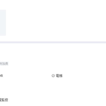
附加费
fi
電梯
域監控