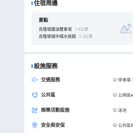
住宿周邊
景點
吉隆坡國油雙峯塔
3.4公里
吉隆坡城中城水族館
3.3公里
設施服務
交通服務
停車場
公共區
公用區wi
娛樂活動設施
泳池
安全與安保
公共區