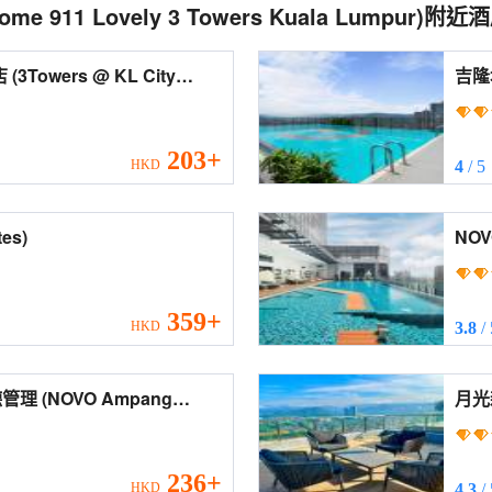
ome 911 Lovely 3 Towers Kuala Lumpur)
附近酒
ity
吉隆坡市中
Cent
203+
HKD
4
/ 5
ites)
359+
HKD
3.8
/
mpang
月光新套房 (Neu Suit
Moon
236+
HKD
4.3
/