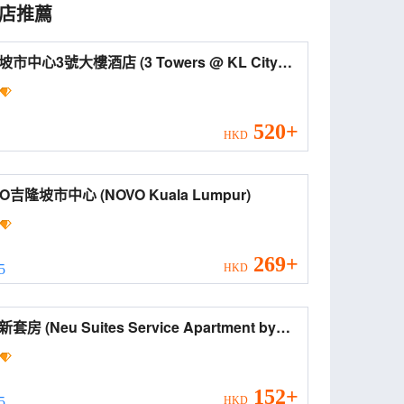
店推薦
心3號大樓酒店 (3 Towers @ KL City
re)
520+
HKD
NOVO吉隆坡市中心 (NOVO Kuala Lumpur)
269+
 5
HKD
es Service Apartment by
light)
152+
 5
HKD