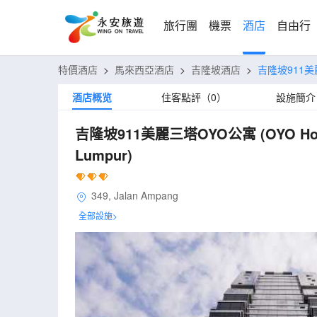
旅行團
機票
酒店
自由行
特價酒店
>
馬來西亞酒店
>
吉隆坡酒店
>
吉隆坡911
酒店概览
住客點評（0）
設施簡介
吉隆坡911美麗三塔OYO公寓
(OYO Ho
Lumpur)
349, Jalan Ampang
全部設施>