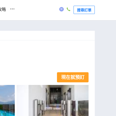
...
攻略
搜尋訂單
現在就預訂