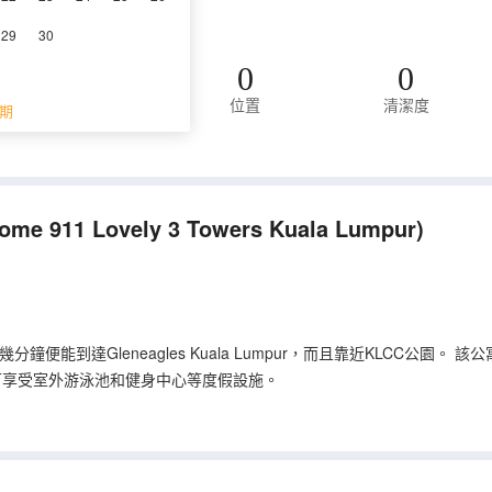
客評論(0)
29
30
0
0
位置
清潔度
期
評價。
ome 911 Lovely 3 Towers Kuala Lumpur)
鐘便能到達Gleneagles Kuala Lumpur，而且靠近KLCC公園
可享受室外游泳池和健身中心等度假設施。