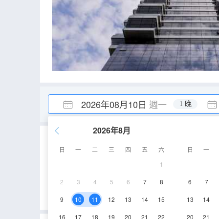
2026年08月10日
週一
1 晚
2026年8月
重要資訊
日
一
二
三
四
五
六
日
一
城市重要資訊
1
禁止攜帶榴蓮、山竹進入酒店。
2
3
4
5
6
7
8
6
7
2024年1月1日起，外籍遊客需要提前3天填報Malaysia Digita
9
10
11
12
13
14
15
13
14
16
17
18
19
20
21
22
20
21