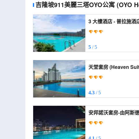
吉隆坡911美麗三塔OYO公寓
(OYO H
3 大樓酒店 - 普拉施酒店 (3Towers @ KL C
Centre)
5
/ 5
天堂套房 (Heaven Su
4.3
/ 5
安邦諾沃套房-由阿斯德管理 (NOVO A
suites by Asdeh)
4.1
/ 5