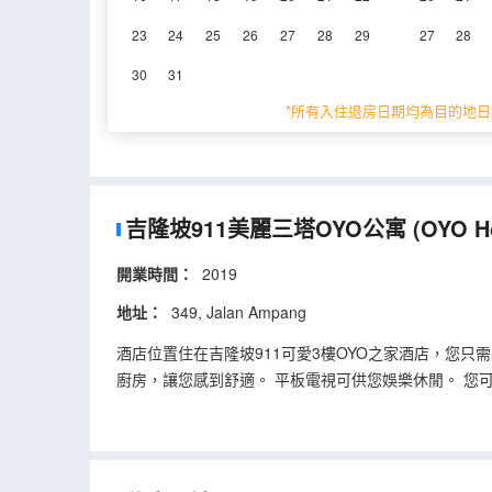
吉隆坡911美麗三塔OYO公寓的真實住
23
24
25
26
27
28
29
27
28
30
31
0%
的人推薦
0
/5分
*所有入住退房日期均為目的地日
永安旅遊評價由真實酒店住客提供的
吉隆坡911美麗三塔OYO公寓
(OYO H
開業時間：
2019
地址：
349, Jalan Ampang
酒店位置住在吉隆坡911可愛3樓OYO之家酒店，您只需幾分
廚房，讓您感到舒適。 平板電視可供您娛樂休閒。 您