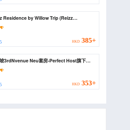
 Residence by Willow Trip (Reizz
dence by Willow Trip)
385+
 5
HKD
3rdNvenue Neu套房-Perfect Host旗下
 Suites @ 3RdNvenue by Perfect Host)
353+
 5
HKD