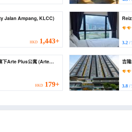
路M城 (Mcity Jalan Ampang, KLCC)
Reizz
Resi
1,443+
HKD
3.2
/
te Plus公寓 (Arte
吉隆坡
by Awesomestay)
(Neu
179+
HKD
3.8
/