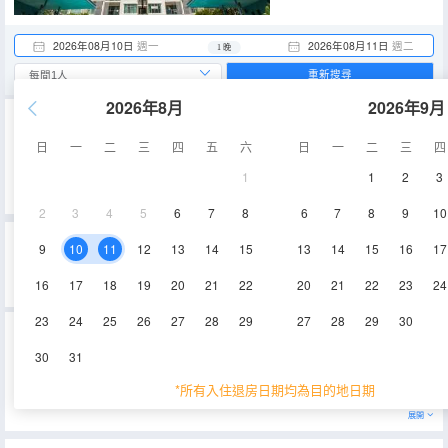
2026年08月10日
週一
2026年08月11日
週二
1 晚
重新搜尋
2026年8月
2026年9月
重要資訊
日
一
二
三
四
五
六
日
一
二
三
四
城市重要資訊
禁止攜帶榴蓮、山竹進入酒店。
1
1
2
3
2024年1月1日起，外籍遊客需要提前3天填報Malaysia Digital Arrival Card (MDAC)。
2
3
4
5
6
7
8
6
7
8
9
10
吉隆坡蘇珊娜武吉免登CoLiving公寓的真實住客評論(0)
9
10
11
12
13
14
15
13
14
15
16
17
0
0
0
0
0%
的人推薦
0
/5分
16
17
18
19
20
21
22
20
21
22
23
24
位置
清潔度
服務
設施
永安旅遊評價由真實酒店住客提供的評價。
23
24
25
26
27
28
29
27
28
29
30
吉隆坡蘇珊娜武吉免登CoLiving公寓
(CoLiving @ Suasana Bukit Bintang
KLCC)
30
31
地址：
2, Persiaran Raja Chulan, Bukit Bintang, 50200
*所有入住退房日期均為目的地日期
吉隆坡蘇珊娜武吉錫蘭CoLiving公寓是位於吉隆坡武吉免登的一家公寓。酒店地理位置優越，距離吉隆坡國際機場需49
分鐘左右的車程，而吉隆坡中央火車站僅需10分鐘左右的車程。酒店周圍交通便捷，客人可選擇乘搭出租車或火車遊覽
吉隆坡市內著名景點，如吉隆坡塔，雙峯塔，陽光廣場等。酒店設計舒適，並配有空調，電視，房內保險箱，小冰箱等
展開
設施。此外，酒店還提供多種類服務設施，以確保可滿足客人在酒店入住期間不同的需求。吉隆坡蘇珊娜武吉錫蘭
CoLiving公寓是商務或休閒旅客在吉隆坡武吉免登地區內理想的下榻之處之一。