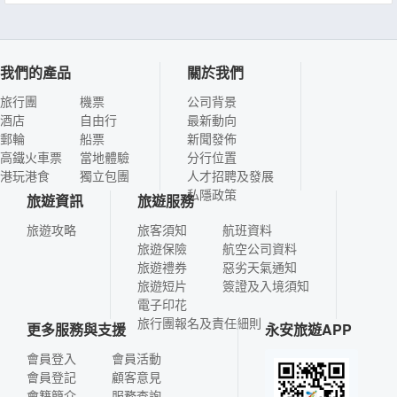
我們的產品
關於我們
旅行團
機票
公司背景
酒店
自由行
最新動向
郵輪
船票
新聞發佈
高鐵火車票
當地體驗
分行位置
港玩港食
獨立包團
人才招聘及發展
私隱政策
旅遊資訊
旅遊服務
旅遊攻略
旅客須知
航班資料
旅遊保險
航空公司資料
旅遊禮券
惡劣天氣通知
旅遊短片
簽證及入境須知
電子印花
旅行團報名及責任細則
更多服務與支援
永安旅遊APP
會員登入
會員活動
會員登記
顧客意見
會籍簡介
服務查詢