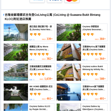
吉隆坡蘇珊娜武吉免登CoLiving公寓
(CoLiving @ Suasana Bukit Bintang
KLCC)
附近酒店推薦
週日酒店 靠近雙子塔，原
Ceylonz 季節套房
名 (Sunday Hotel Near
(Ceylonz Seasonal
Petronas Twin Tower
Suites)
Formerly Suasana
Suites)
339+
384+
HKD
HKD
3.7
/ 5
4
/ 5
錫蘭茲公寓 by Mana
吉隆坡MyKey旗下錫蘭套
Mana (Ceylonz by
房公寓 (Ceylonz Suites
Mana Mana)
by MyKey)
382+
364+
HKD
HKD
3.8
/ 5
4.1
/ 5
吉隆坡逸蘭武吉錫蘭服務
Ceylonz suites Bukit
式公寓 (Lanson Place
Bintang by Infinity Pool
Bukit Ceylon)
(Ceylonz suites Bukit
Bintang by Infinity Pool)
1,659+
508+
HKD
HKD
4.6
/ 5
4.2
/ 5
MK HOME-錫蘭套房-武吉
吉隆坡Roam旗下錫蘭套
免登 (Ceylonz Suite,
房公寓 (Ceylonz Suite
Bukit Bintang by MK
Kuala Lumpur, Roam)
Home)
461+
401+
HKD
HKD
3.9
/ 5
3.9
/ 5
Ceylonz Suites KLCC
Ceylonz Suites by
by Purple Orchid
EdenZpace (Ceylonz