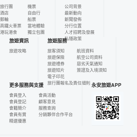
旅行團
機票
公司背景
酒店
自由行
最新動向
郵輪
船票
新聞發佈
高鐵火車票
當地體驗
分行位置
港玩港食
獨立包團
人才招聘及發展
私隱政策
旅遊資訊
旅遊服務
旅遊攻略
旅客須知
航班資料
旅遊保險
航空公司資料
旅遊禮券
惡劣天氣通知
旅遊短片
簽證及入境須知
電子印花
旅行團報名及責任細則
更多服務與支援
永安旅遊APP
會員登入
會員活動
會員登記
顧客意見
會籍簡介
服務查詢
會員有賞
分銷夥伴合作平台
精選優惠