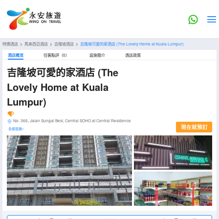
特價酒店
>
馬來西亞酒店
>
吉隆坡酒店
>
吉隆坡可愛的家酒店
(The Lovely Home at Kuala Lumpur)
酒店概览
住客點評（0）
設施簡介
酒店政策
吉隆坡可愛的家酒店
(The
Lovely Home at Kuala
Lumpur)
No. 366, Jalan Sungai Besi, Central SOHO at Central Residence
現在就預訂
全部設施>