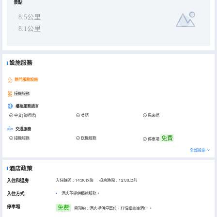
景點
8.5公里
8.1公里
設施服務
熱門服務設施
接機服務
櫃枱服務語言
中文(普通話)
英語
馬來語
交通服務
免費
接機服務
送機服務
停車場
全部設施
酒店政策
入住和退房
入住時間：14:00以後 退房時間：12:00以前
入住方式
酒店不提供櫃枱服務。
停車場
免费
需預約：酒店提供停車位，詳情請諮詢酒店
。