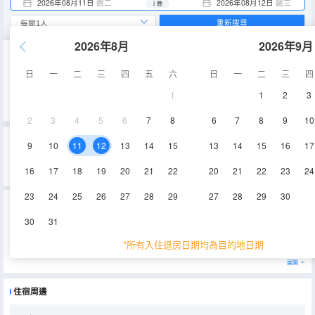
2026年08月11日
週二
2026年08月12日
週三
1 晚
重新搜尋
2026年8月
2026年9月
重要資訊
日
一
二
三
四
五
六
日
一
二
三
四
城市重要資訊
禁止攜帶榴蓮、山竹進入酒店。
1
1
2
3
2024年1月1日起，外籍遊客需要提前3天填報Malaysia Digital Arrival Card (MDAC)。
2
3
4
5
6
7
8
6
7
8
9
10
吉隆坡可愛的家酒店的真實住客評論(0)
9
10
11
12
13
14
15
13
14
15
16
17
0
0
0
0
0%
的人推薦
0
/5分
16
17
18
19
20
21
22
20
21
22
23
24
位置
清潔度
服務
設施
永安旅遊評價由真實酒店住客提供的評價。
23
24
25
26
27
28
29
27
28
29
30
吉隆坡可愛的家酒店
(The Lovely Home at Kuala Lumpur)
開業時間：
2016
30
31
地址：
No. 366, Jalan Sungai Besi, Central SOHO at Central Residence
*所有入住退房日期均為目的地日期
對於想要捕捉吉隆坡城市風采的旅客來說，吉隆坡可愛的家酒店是一個理想的選擇。Bandar Tasik Selatan Station位於
距離該酒店大約1km的地方。著名的景點Federal Highway、Desa Petaling和Back to Nature in Malaysia均可步行很
短距離到達。從酒店到皇后公園遊覽很方便，Taman Danau Desa和Saidina Uthman Ibn Affan Mosque也均在附
展開
近。
所有極具特色的客房都配備有雨傘、熨衣設備和空調，讓您感受到更加貼心細緻的入住體驗。服務人員會提前為您準備
好電熱水壺和瓶裝水，以滿足您的飲水需求。倘若您在忙碌的一天後想在自己的客房內放鬆，提供24小時熱水和吹風機
住宿周邊
的客房浴室是不錯的選擇。
酒店種類繁多的休閒設施能為每一位下榻於此的您創造多元化的休閒空間，這其中包括室外泳池和桑拿浴室。工作人員
可根據旅客需要安排接機服務。