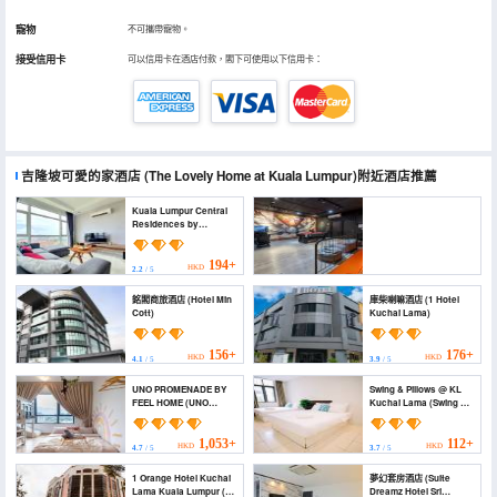
寵物
不可攜帶寵物。
接受信用卡
可以信用卡在酒店付款，閣下可使用以下信用卡：
吉隆坡可愛的家酒店
(The Lovely Home at Kuala Lumpur)
附近酒店推薦
Kuala Lumpur Central
Residences by
BeeStay (Kuala Lumpur
Central Residences by
BeeStay)
194+
HKD
2.2
/ 5
KL|VR Games|Gathering|Buffet|16Pax|7KM
銘閣商旅酒店 (Hotel Min
庫柴喇嘛酒店 (1 Hotel
MidValley (KL|VR
Cott)
Kuchai Lama)
Games|Gathering|Buffet|16Pax|7KM MidValley)
1,456+
HKD
4.9
/ 5
156+
176+
HKD
HKD
4.1
/ 5
3.9
/ 5
UNO PROMENADE BY
Swing & Pillows @ KL
FEEL HOME (UNO
Kuchai Lama (Swing &
PROMENADE BY FEEL
Pillows @ KL Kuchai
HOME)
Lama)
1,053+
112+
HKD
HKD
4.7
/ 5
3.7
/ 5
1 Orange Hotel Kuchai
夢幻套房酒店 (Suite
Lama Kuala Lumpur (1
Dreamz Hotel Sri