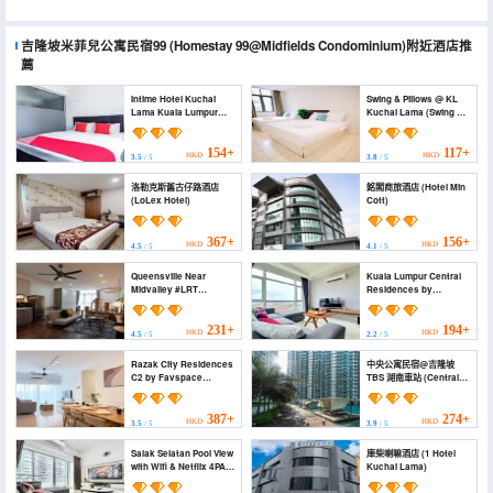
吉隆坡米菲兒公寓民宿99
(Homestay 99@Midfields Condominium)
附近酒店推
薦
Intime Hotel Kuchai
Swing & Pillows @ KL
Lama Kuala Lumpur
Kuchai Lama (Swing &
(Intime Hotel Kuchai
Pillows @ KL Kuchai
Lama Kuala Lumpur)
Lama)
154+
117+
HKD
HKD
3.5
/ 5
3.8
/ 5
洛勒克斯舊古仔路酒店
銘閣商旅酒店 (Hotel Min
(LoLex Hotel)
Cott)
367+
156+
HKD
HKD
4.5
/ 5
4.1
/ 5
Queensville Near
Kuala Lumpur Central
Midvalley #LRT
Residences by
#Carpark #Netflix
BeeStay (Kuala Lumpur
(Queensville Near
Central Residences by
Midvalley #LRT
BeeStay)
231+
194+
HKD
HKD
4.5
/ 5
2.2
/ 5
#Carpark #Netflix)
Razak City Residences
中央公寓民宿@吉隆坡
C2 by Favspace
TBS 湖南車站 (Central
(Razak City
Residence at Sungai
Residences C2 by
Besi, Kuala Lumpur by
Favspace)
Liberty Home)
387+
274+
HKD
HKD
3.5
/ 5
3.9
/ 5
Salak Selatan Pool View
庫柴喇嘛酒店 (1 Hotel
with Wifi & Netflix 4PAX
Kuchai Lama)
by BeeStay (Salak
Selatan Pool View with