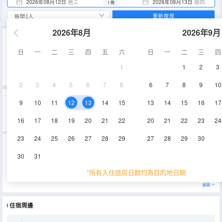
2026年08月12日
週三
2026年08月13日
週四
1 晚
重新搜尋
2026年8月
2026年9月
重要資訊
日
一
二
三
四
五
六
日
一
二
三
四
城市重要資訊
禁止攜帶榴蓮、山竹進入酒店。
1
1
2
3
2024年1月1日起，外籍遊客需要提前3天填報Malaysia Digital Arrival Card (MDAC)。
2
3
4
5
6
7
8
6
7
8
9
10
吉隆坡米菲兒公寓民宿99的真實住客評論(0)
9
10
11
12
13
14
15
13
14
15
16
17
0
0
0
0
0%
的人推薦
0
/5分
16
17
18
19
20
21
22
20
21
22
23
24
位置
清潔度
服務
設施
永安旅遊評價由真實酒店住客提供的評價。
23
24
25
26
27
28
29
27
28
29
30
吉隆坡米菲兒公寓民宿99
(Homestay 99@Midfields Condominium)
開業時間：
2017
30
31
地址：
A2-18-06 (Block A2, 18th floor, unit 06) , Midfields Condominium,
*所有入住退房日期均為目的地日期
"吉隆玻米菲兒公寓民宿99是位於吉隆玻地區內的一家豪華公寓。公寓地理位置優越，距離吉隆坡國際機場需45分鐘左
右的車程。客人或可選擇乘搭吉隆坡機場快捷火車到中央車站，轉搭出租車或是巴士到酒店.酒店附近有許多相當多的道
地或是西式美食供客人選擇。除此之外，只需要乘搭巴士到附近的輕快鐵站或是乘搭出租車可到達，大約22分鐘左右。
展開
雄偉的雙峯塔就位於市中心。
酒店擁有多間客房，設計舒適，為套房等。並配有空調，床具，毛巾等設施。此外，酒店還提供多種類服務設施，如電
視機，衞星電視等，以確保可滿足客人在酒店入住期間不同的需求。吉隆玻米菲兒公寓民宿99是商務或休閒旅客，在吉
住宿周邊
隆玻地區內理想的下榻之處之一。
"