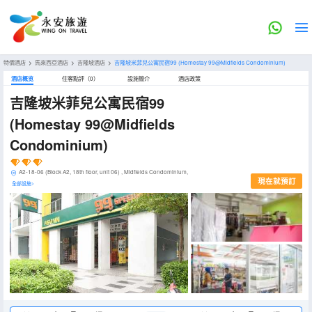
特價酒店
>
馬來西亞酒店
>
吉隆坡酒店
>
吉隆坡米菲兒公寓民宿99
(Homestay 99@Midfields Condominium)
酒店概览
住客點評（0）
設施簡介
酒店政策
吉隆坡米菲兒公寓民宿99
(Homestay 99@Midfields
Condominium)
A2-18-06 (Block A2, 18th floor, unit 06) , Midfields Condominium,
現在就預訂
全部設施>