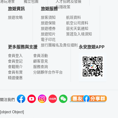
港玩港食
獨立包團
人才招聘及發展
私隱政策
旅遊資訊
旅遊服務
旅遊攻略
旅客須知
航班資料
旅遊保險
航空公司資料
旅遊禮券
惡劣天氣通知
旅遊短片
簽證及入境須知
電子印花
旅行團報名及責任細則
更多服務與支援
永安旅遊APP
會員登入
會員活動
會員登記
顧客意見
會籍簡介
服務查詢
會員有賞
分銷夥伴合作平台
精選優惠
關注我們
[object Object]