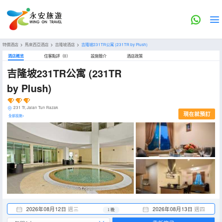
特價酒店
>
馬來西亞酒店
>
吉隆坡酒店
>
吉隆坡231TR公寓
(231TR by Plush)
酒店概览
住客點評（0）
設施簡介
酒店政策
吉隆坡231TR公寓
(231TR
by Plush)
231 Tr, Jalan Tun Razak
現在就預訂
全部設施>
2026年08月12日
週三
2026年08月13日
週四
1 晚