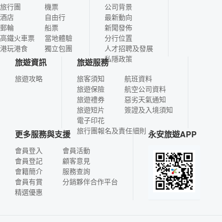
旅行團
機票
公司背景
酒店
自由行
最新動向
郵輪
船票
新聞發佈
高鐵火車票
當地體驗
分行位置
港玩港食
獨立包團
人才招聘及發展
私隱政策
旅遊資訊
旅遊服務
旅遊攻略
旅客須知
航班資料
旅遊保險
航空公司資料
旅遊禮券
惡劣天氣通知
旅遊短片
簽證及入境須知
電子印花
旅行團報名及責任細則
更多服務與支援
永安旅遊APP
會員登入
會員活動
會員登記
顧客意見
會籍簡介
服務查詢
會員有賞
分銷夥伴合作平台
精選優惠