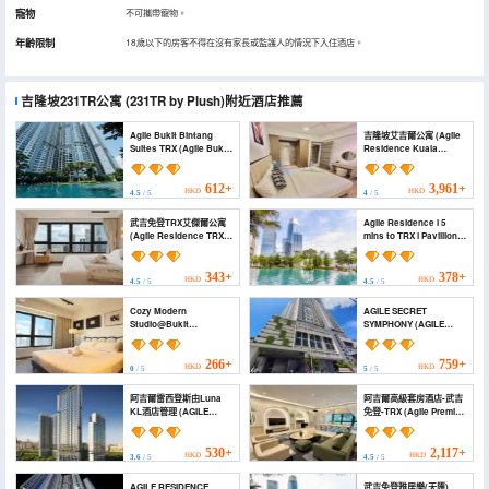
寵物
不可攜帶寵物。
年齡限制
18歲以下的房客不得在沒有家長或監護人的情況下入住酒店。
吉隆坡231TR公寓
(231TR by Plush)
附近酒店推薦
Agile Bukit Bintang
吉隆坡艾吉爾公寓 (Agile
Suites TRX (Agile Bukit
Residence Kuala
Bintang Suites TRX)
Lumpur)
612+
3,961+
HKD
HKD
4.5
/ 5
4
/ 5
武吉免登TRX艾傑爾公寓
Agile Residence l 5
(Agile Residence TRX
mins to TRX l Pavillion l
by Isabella)
Bukit Bintang l KLCC l
4-7pax l by Jay Stay
Management (Agile
343+
378+
HKD
HKD
4.5
/ 5
4.5
/ 5
Residence l 5 mins to
TRX l Pavillion l Bukit
Cozy Modern
AGILE SECRET
Bintang l KLCC l 4-7pax
Studio@Bukit
SYMPHONY (AGILE
l by Jay Stay
Bintang|Near TRX &
SECRET SYMPHONY)
Management)
Pavillion (Cozy Modern
Studio@Bukit
266+
759+
HKD
HKD
0
/ 5
5
/ 5
Bintang|Near TRX &
Pavillion)
阿吉爾雷西登斯由Luna
阿吉爾高級套房酒店-武吉
KL酒店管理 (AGILE
免登-TRX (Agile Premier
Residences by Luna
Suites Bukit Bintang
KL)
Trx)
530+
2,117+
HKD
HKD
3.6
/ 5
4.5
/ 5
AGILE RESIDENCE
武吉免登雅居樂(天匯)