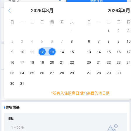
重新搜尋
2026年8月
2026年9月
重要資訊
日
一
二
三
四
五
六
日
一
二
三
四
城市重要資訊
禁止攜帶榴蓮、山竹進入酒店。
1
1
2
3
2024年1月1日起，外籍遊客需要提前3天填報Malaysia Digital Arrival Card (MDAC)。
2
3
4
5
6
7
8
6
7
8
9
10
吉隆坡231TR公寓的真實住客評論(0)
9
10
11
12
13
14
15
13
14
15
16
17
4.6
4.6
4.6
4.6
0%
的人推薦
4.6
/5分
16
17
18
19
20
21
22
20
21
22
23
24
位置
清潔度
服務
設施
永安旅遊評價由真實酒店住客提供的評價。
23
24
25
26
27
28
29
27
28
29
30
吉隆坡231TR公寓
(231TR by Plush)
地址：
231 Tr, Jalan Tun Razak
30
31
231TR by Plush坐落於吉隆坡，配有室外泳池，享有市景。這家空調住宿距離升禧藝廊購物中心有15分鐘步行路程，
為客人提供免費WiFi，內部提供私人停車位。 這家公寓配有用餐區、帶冰箱的廚房和平板電視。這家公寓配備毛巾和床
*所有入住退房日期均為目的地日期
上用品。 這家公寓附近的熱門地標包括吉隆坡城中城公園、成功時代廣場和柏威年廣場。蘇丹阿卜杜勒阿齊茲沙阿機場
展開
距離住宿有27公里。
住宿周邊
景點
1.6公里