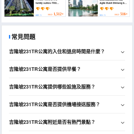
family suites-TRX
Agile Bukit Bintang by
Kualalumpur city town
Loop Suites (Agile
(AGILE RESIDENCE
Bukit Bintang by Loop
family suites-TRX
Suites)
1,512+
516+
HKD
HKD
4.8
/ 5
3.5
/ 5
Kualalumpur city town)
常見問題
吉隆坡231TR公寓的入住和退房時間是什麼？
吉隆坡231TR公寓是否提供早餐？
吉隆坡231TR公寓提供哪些設施及服務？
吉隆坡231TR公寓是否提供機場接送服務？
吉隆坡231TR公寓附近是否有熱門景點？