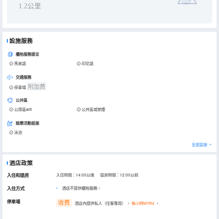
1.2公里
設施服務
櫃枱服務語言
馬來語
印尼語
交通服務
附加费
停車場
公共區
公用區wifi
公共區域禁煙
娛樂活動設施
泳池
全部設施
酒店政策
入住和退房
入住時間：14:00以後 退房時間：12:00以前
入住方式
酒店不提供櫃枱服務。
停車場
收费
酒店內提供私人（住客專用）
，
每小時MYR4
。