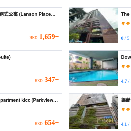
on Place
The Ma
by M
1,659+
HKD
0
/ 5
 Suite)
Downtown
(Downto
Bint
347+
HKD
4.7
/
nt klcc (Parkview
錫蘭套房由R
klcc)
Roo
654+
HKD
4.1
/