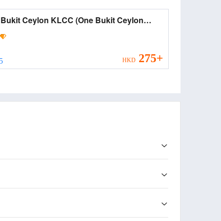
it Ceylon KLCC (One Bukit Ceylon
C)
275+
 5
HKD