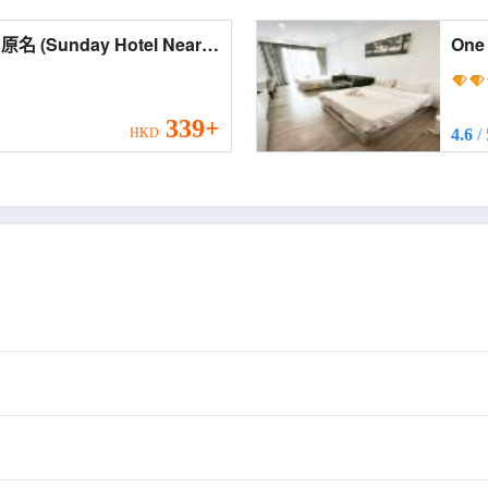
l Near
One Buk
Formerly Suasana Suites)
KLC
339+
HKD
4.6
/