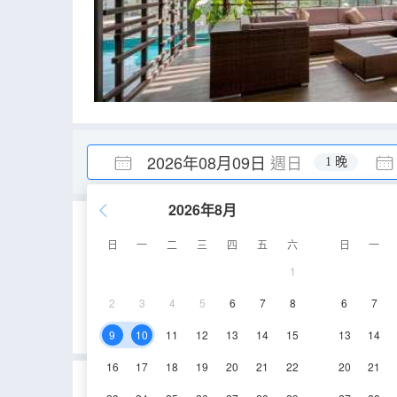
2026年08月09日
週日
1 晚
2026年8月
重要資訊
日
一
二
三
四
五
六
日
一
城市重要資訊
1
禁止攜帶榴蓮、山竹進入酒店。
2
3
4
5
6
7
8
6
7
2024年1月1日起，外籍遊客需要提前3天填報Malaysia Digita
9
10
11
12
13
14
15
13
14
16
17
18
19
20
21
22
20
21
吉隆坡C套房酒店的真實住客評論(0)