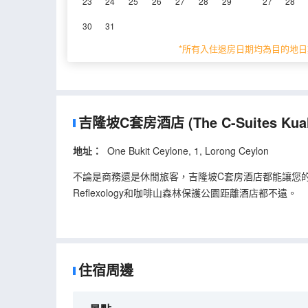
23
24
25
26
27
28
29
27
28
30
31
0%
的人推薦
2.3
/5分
*所有入住退房日期均為目的地日
永安旅遊評價由真實酒店住客提供的
吉隆坡C套房酒店
(The C-Suites Kua
地址：
One Bukit Ceylone, 1, Lorong Ceylon
不論是商務還是休閒旅客，吉隆坡C套房酒店都能讓您的吉隆
Reflexology和咖啡山森林保護公園距離酒店都不遠。
在空閒的時候，去酒吧喝杯飲品放鬆一下是不錯的選擇。酒店周邊的美
Nobu（日本料理）和Bijan Bar & Restaurant Fine M
熱愛鍛鍊的旅客，可以去酒店的室外泳池和健身室放鬆
住宿周邊