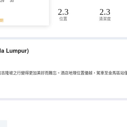
29
30
2.3
2.3
位置
清潔度
期
評價。
la Lumpur)
坡之行變得更加美好而難忘。酒店地理位置優越，駕車至金馬區站僅需900m
食也等待着您的探索，Fuego at Troika Sky Dining（拉美料理
alay Cuisine（東南亞菜）也會讓您大吃一驚，定會對';squid pasta'; in lig
身心。