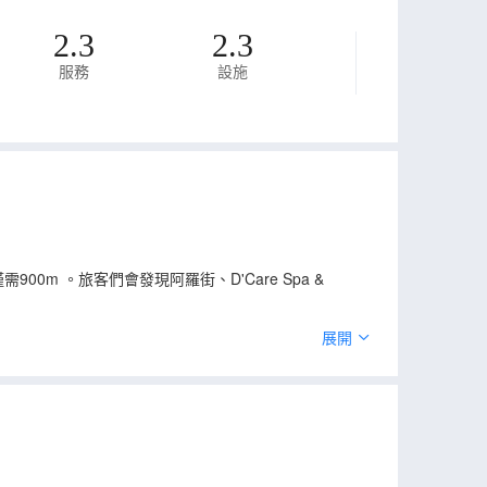
2.3
2.3
服務
設施
 。旅客們會發現阿羅街、D'Care Spa &
）會供應一流的推薦美味chermoula chicken，
展開
ht garlic sauce和烤牛肉讚不絕口。