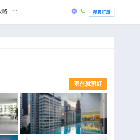
...
攻略
搜尋訂單
現在就預訂