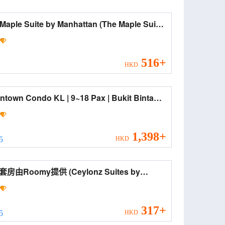
ple Suite by Manhattan (The Maple Suite
anhattan)
516+
HKD
 Condo KL | 9~18 Pax | Bukit Bintang
wn Condo KL | 9~18 Pax | Bukit
ang)
1,398+
 5
HKD
oomy提供 (Ceylonz Suites by
my)
317+
 5
HKD