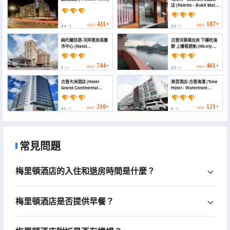
店 (Palette - Bukit Mata
Boutique Hotel)
411+
187+
HKD
HKD
4.4
/ 5
3.2
/ 5
納托爾民宿-河岸套房高層
古晉河景陽台房 下樓吃海
市中心 (Natol
鮮 上樓看遊船 (Nicely
Homestay- Riverbank
Riverbank suites 405
Suites High Rise City
@Riverview)
Centre)
744+
461+
HKD
HKD
5
/ 5
4.2
/ 5
古晉大洲酒店 (Hotel
美音酒店-古晉海濱 (Tune
Grand Continental
Hotel - Waterfront
Kuching)
Kuching)
210+
121+
HKD
HKD
4.1
/ 5
4
/ 5
常見問題
梅里頓酒店的入住和退房時間是什麼？
梅里頓酒店是否提供早餐？