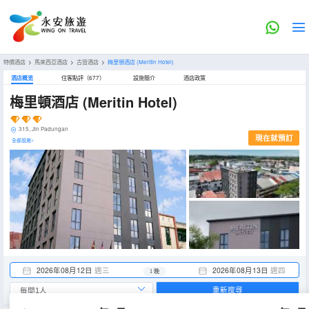
特價酒店
>
馬來西亞酒店
>
古晉酒店
>
梅里頓酒店
(Meritin Hotel)
酒店概览
住客點評（677）
設施簡介
酒店政策
梅里頓酒店
(Meritin Hotel)
315, Jln Padungan
現在就預訂
全部設施>
2026年08月12日
週三
2026年08月13日
週四
1 晚
重新搜尋