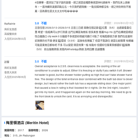
4倍暴擊，還添加了架子鼓的鼓聲，總之就是這種節奏就是BBQ過新年，我們在床上過新
年，一直持續到凌晨四點左右。今天我們趕飛機，一點兒精神都沒有，總之特別特別不推
薦，因為實在是太太太太吵啦😂😂😂😂
3.8
不錯
評價於：2026年03月15日
RaRainie
古晉住宿 2026/3/13-2026/3/15 古晉三日遊 兩晚住宿記錄 1️⃣位置 （5/5） 出遊最看重位
與好友旅遊
置 希望一些經典可以步行到達 出門左轉是海南街 很多美食 推薦Hup Ho 出門右轉就是標誌
高級雙床房
性白貓路口 city walk十分鐘差不多就是砂撈越河邊打卡點了 吃喝逛都很方便 我們在這裏附
入住於2026年03月
近按摩的也不錯 便宜 2️⃣環境（3.5/5） 設施有些陳舊了 但是不耽誤住 就是比較簡單 有螞蟻
可能是東南亞都有吧 不多 可以接受 隔音效果一般 有點吵 但還好住客素質都還好 3️⃣服務
（5/5） 前台服務熱情 房間內WhatsApp熱線 及時回覆 迅速響應
3.0
不錯
評價於：2025年09月30日
訪客
Overall acceptance is 2.5/5. cleanness is acceptable. the cooling of the air
與好友旅遊
conditioner is unable to adjust. Either it is freezing or stuffy if you switch it off. Shower
尊貴大床房
hot water is good, but the shower holder putting so high that can't take shower hand
入住於2025年09月
free. The design of the toilet entrance door combined with the bath tub door is clever
design, but I would rather the bath tub has a separate sliding door. One major point
that caused a loss in rating is that I booked for 4 nights. On the 3rd night, I couldn't
get into my room, and it happened again on the last day morning. We need to go to
the front desk to unlock the card. It is so annoying and disrespectful.
梅里頓酒店
(Meritin Hotel)
開業時間：
2017
装修時間；
2026
地址：
315, Jln Padungan