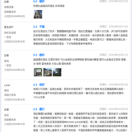
5.0
極好
評價於：2026年05月16日
訪客
性價比超級高的酒店 非常滿意
商務旅客
高級雙床房
入住於2026年05月
3.2
不錯
評價於：2026年05月13日
匿名用戶
這次在酒店住了四天，整體體驗相當不錯。酒店位置優越，交通十分方便，步行即可到達附
與好友旅遊
近商場和地鐵站。房間乾淨整潔，床鋪舒適，採光良好，每天都有專人整理。服務人員態度
一室房
親切有禮，入住和退房手續簡單快速。早餐品種豐富，味道也算可口。整體來説性價比高，
入住於2026年05月
推薦給短期出差或旅遊的朋友，下次有機會還會考慮再住。
5.0
極好
評價於：2026年05月01日
訪客
超級讚的酒店 位置非常好 可以走路到五個博物館 還有貓🐱雕塑 還可以走路去亞答街 陽春
情侶
台 咖啡 當地美食 大伯公廟 還有夜景
一室房
入住於2026年04月
4.2
很好
評價於：2026年04月24日
Lycar
房間小巧別緻，設施比較舊，廁所的衣服架壞了，報修沒有來修.前台及餐廳服務比較好，
情侶
早餐雖然品種不多但是比較精緻.地理位置比較好，離河濱公園比較近，酒店還有免費的
高級大床房
103公交車
入住於2026年04月
2.0
還行
評價於：2026年03月22日
訪客
酒店整體比較陳舊，服務衹能説一般般。最讓我們不能忍受的就是噪音，看到桌子上的兩對
其他
耳塞，我就預感到事情不妙。第一晚，我戴着耳塞勉強入睡，因為趕路比較勞累，勉強睡著
高級雙床房
了，但是一直在忍受對面那個BBQ beer party的噪音。第二晚，因為正好遇到馬來新年，
入住於2026年03月
第二天正好是馬來人的除夕，那天稍微消停了一點兒，但是也是能聽到對面功放的咚咚和轟
隆聲。第三天晚上着實令人意想不到的是，不僅前兩晚的咚咚轟隆聲越來越大，可以説是3-