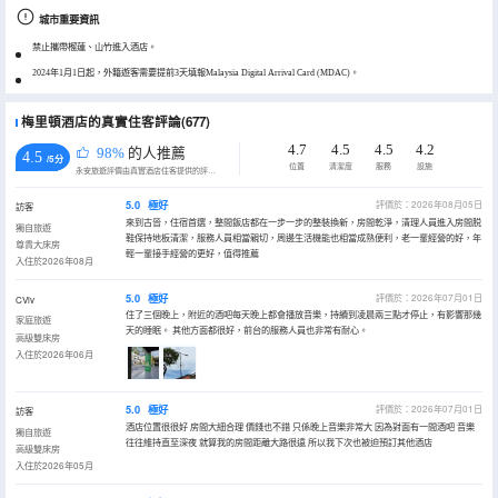
城市重要資訊
禁止攜帶榴蓮、山竹進入酒店。
2024年1月1日起，外籍遊客需要提前3天填報Malaysia Digital Arrival Card (MDAC)。
梅里頓酒店的真實住客評論(677)
4.7
4.5
4.5
4.2
98%
的人推薦
4.5
/5分
位置
清潔度
服務
設施
永安旅遊評價由真實酒店住客提供的評價。
5.0
極好
評價於：2026年08月05日
訪客
來到古晉，住宿首選，整間飯店都在一步一步的整裝換新，房間乾淨，清理人員進入房間脱
獨自旅遊
鞋保持地板清潔，服務人員相當親切，周邊生活機能也相當成熟便利，老一輩經營的好，年
尊貴大床房
輕一輩接手經營的更好，值得推薦
入住於2026年08月
5.0
極好
評價於：2026年07月01日
CViv
住了三個晚上，附近的酒吧每天晚上都會播放音樂，持續到凌晨兩三點才停止，有影響那幾
家庭旅遊
天的睡眠。 其他方面都很好，前台的服務人員也非常有耐心。
高級雙床房
入住於2026年06月
5.0
極好
評價於：2026年07月01日
訪客
酒店位置很很好 房間大細合理 價錢也不錯 只係晚上音樂非常大 因為對面有一間酒吧 音樂
獨自旅遊
往往維持直至深夜 就算我的房間距離大路很遠 所以我下次也被迫預訂其他酒店
高級雙床房
入住於2026年05月