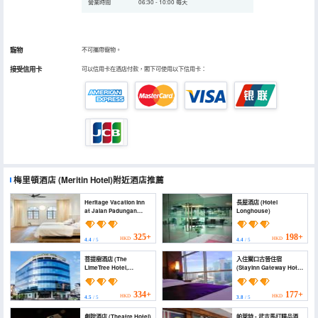
營業時間
06:30 - 10:00 每天
寵物
不可攜帶寵物。
接受信用卡
可以信用卡在酒店付款，閣下可使用以下信用卡：
梅里頓酒店
(Meritin Hotel)
附近酒店推薦
Heritage Vacation Inn
長屋酒店 (Hotel
at Jalan Padungan
Longhouse)
(Heritage Vacation Inn
at Jalan Padungan)
325+
198+
HKD
HKD
4.4
/ 5
4.4
/ 5
菩提樹酒店 (The
入住關口古晉住宿
LimeTree Hotel,
(StayInn Gateway Hotel
Kuching)
Apartment)
334+
177+
HKD
HKD
4.5
/ 5
3.8
/ 5
劇院酒店 (Theatre Hotel)
帕萊特 - 武吉馬打精品酒