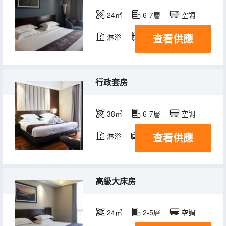
24㎡
6-7層
空調
查看供應
淋浴
冰箱
行政套房
38㎡
6-7層
空調
查看供應
淋浴
電視機
冰箱
高級大床房
24㎡
2-5層
空調