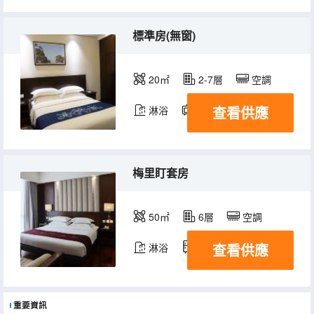
標準房(無窗)
20㎡
2-7層
空調
查看供應
淋浴
電視機
冰箱
梅里盯套房
50㎡
6層
空調
查看供應
淋浴
冰箱
重要資訊