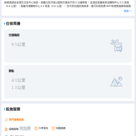
梅里錫酒店坐落於古晉中心地段，距離古晉河濱公園和巴東街不到 5 分鐘車程。 此酒店距離敦朱加購物中心 0.3 英里
（0.6 公里），距離河濱購物中心 0.4 英里（0.6 公里）。 您可到花園欣賞美景，還可利用免費 WiFi和禮賓服務等服務
和設施。 您可以到餐廳享用一頓美餐；也可以去咖啡館吃些點心。或者可以待在房間裏，享受酒店的客房送餐服務。每
展開
天 06:30 至 10:00 提供收費的自助式早餐。 特色服務/設施包括商務中心、大堂免費報紙和24 小時前台服務。酒店設有
收費的按要求提供的往返機場班車，此外還提供停車設施（車位有限）。 有 67 間空調客房提供冰箱和LED 電視；您定
能在旅途中找到家的舒適。提供免費無線網絡，方便您與朋友保持聯繫；衞星頻道可滿足您的娛樂需求。配備淋浴設施
住宿周邊
的私人浴室提供大花灑淋浴噴頭和免費洗浴用品。便利設施包括電話，以及保險箱和書桌。
交通樞紐
9.5公里
景點
4.1公里
1.1公里
設施服務
熱門服務設施
附加费
行李寄存
叫醒服務
接機服務