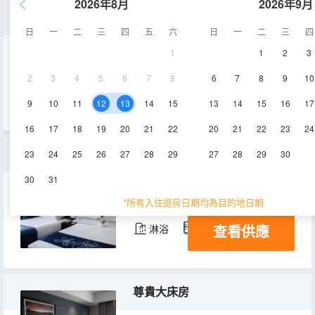
2026年8月
2026年9月
豪華家庭房
日
一
二
三
四
五
六
日
一
二
三
四
1
1
2
3
24㎡
6層
空調
2
3
4
5
6
7
8
6
7
8
9
10
查看供應
淋浴
電視機
冰箱
9
10
11
12
13
14
15
13
14
15
16
17
16
17
18
19
20
21
22
20
21
22
23
24
豪華三人房
23
24
25
26
27
28
29
27
28
29
30
30
31
23㎡
4層
空調
*所有入住退房日期均為目的地日期
查看供應
淋浴
冰箱
尊貴大床房