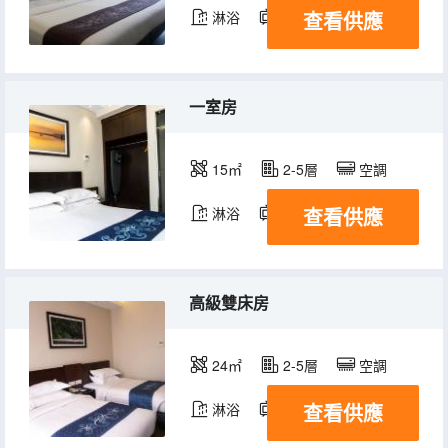
查看供應
淋浴
電視機
冰箱
一室房
15㎡
2-5層
空調
查看供應
淋浴
電視機
冰箱
高級雙床房
24㎡
2-5層
空調
查看供應
淋浴
電視機
冰箱