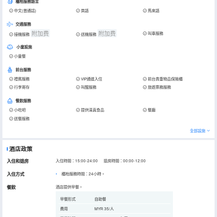
櫃枱服務語言
中文(普通話)
英語
馬來語
交通服務
附加费
附加费
叫車服務
接機服務
送機服務
小童設施
小童餐
前台服務
禮賓服務
VIP通道入住
前台貴重物品保險櫃
行李寄存
叫醒服務
旅遊票務服務
餐飲服務
小吃吧
提供清真食品
餐廳
送餐服務
全部設施
酒店政策
入住和退房
入住時間：15:00-24:00 退房時間：00:00-12:00
入住方式
櫃枱服務時間：24小時。
餐飲
酒店提供早餐。
早餐形式
自助餐
費用
MYR 35/人