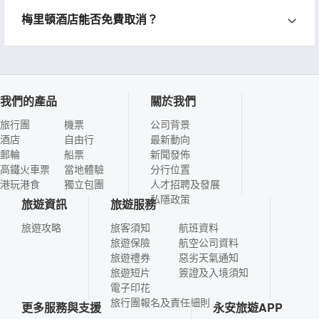
梅里頓酒店能否免費取消？
我們的產品
關於我們
旅行團
機票
公司背景
酒店
自由行
最新動向
郵輪
船票
新聞發佈
高鐵火車票
當地體驗
分行位置
港玩港食
獨立包團
人才招聘及發展
私隱政策
旅遊資訊
旅遊服務
旅遊攻略
旅客須知
航班資料
旅遊保險
航空公司資料
旅遊禮券
惡劣天氣通知
旅遊短片
簽證及入境須知
電子印花
旅行團報名及責任細則
更多服務與支援
永安旅遊APP