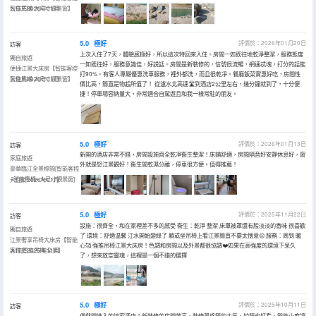
智能馬桶·大尺寸觀景窗】
入住於2026年01月
5.0
極好
評價於：2026年01月20日
訪客
上次入住了7天，體驗感極好，所以這次特回來入住。房間一如既往地乾淨整潔，服務態度
獨自旅遊
一如既往好，服務意識佳，好説話。房間是新裝修的，信號很流暢，網速忒塊，打分的話能
便捷江景大床房【智能客控·
打90%。有客人專屬優惠洗車服務，裡外都洗，而且很乾凈。餐廳飯菜實惠好吃，房間性
智能馬桶·大尺寸觀景窗】
入住於2026年01月
價比高，簡直是物超所值了！ 從瀘水北高速🛣️到酒店2公里左右，幾分鐘就到了，十分便
捷！停車場容納量大，非常適合自駕遊且和我一樣常駐的朋友。
5.0
極好
評價於：2026年01月13日
訪客
新開的酒店非常不錯，房間設施齊全乾凈衞生整潔！床鋪舒適，房間隔音好安靜休息好，窗
家庭旅遊
外就是怒江景觀好！衞生間乾濕分離，停車很方便。值得推薦！
豪華臨江全景標間[智能客控
+智能馬桶+大尺寸觀景窗]
入住於2026年01月
5.0
極好
評價於：2025年11月22日
訪客
設施：很齊全，和在家裡差不多的感受 衞生：乾淨 整潔 床單被罩還有股淡淡的香味 很喜歡
獨自旅遊
了 環境：舒適温馨 江水開始變綠了 躺或坐吊椅上看江景簡直不要太愜意😌 服務：周到 暖
江景奢享吊椅大床房【智能
心🥰 強推吊椅江景大床房！色調和房間以及外景都很協調❤️如果在高強度的環境下呆久
客控|智能馬桶|全景】
入住於2025年11月
了，想來放空靈魂，這裡是一個不錯的選擇
5.0
極好
評價於：2025年10月11日
訪客
偶然間進入的這家酒店！新裝修的房間敞亮，裝修風格簡約大氣，拍照也好看。智能小度讓