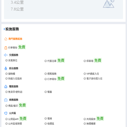
3.4公里
7.8公里
設施服務
熱門服務設施
免費
行李寄存
交通服務
免費
免費
充電車位
代客泊車
停車場
前台服務
儲物櫃
禮賓服務
VIP通道入住
免費
快速入住退房
電子身份證入住
行李寄存
餐飲服務
售貨亭/便利店
餐廳
商務服務
免費
傳真/複印
公共區
免費
免費
電梯
公用區wifi
共用廚房
公共區域禁煙
吸煙區
無煙樓層