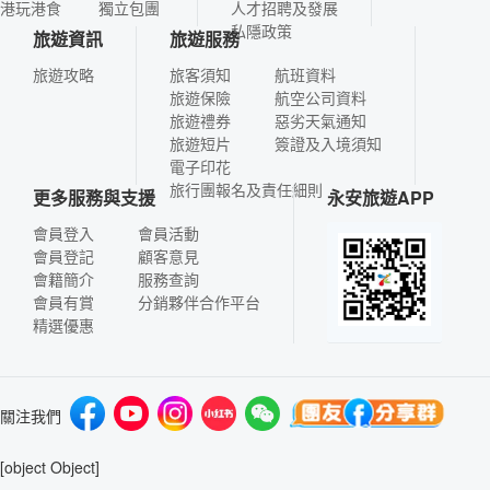
港玩港食
獨立包團
人才招聘及發展
私隱政策
旅遊資訊
旅遊服務
旅遊攻略
旅客須知
航班資料
旅遊保險
航空公司資料
旅遊禮券
惡劣天氣通知
旅遊短片
簽證及入境須知
電子印花
旅行團報名及責任細則
更多服務與支援
永安旅遊APP
會員登入
會員活動
會員登記
顧客意見
會籍簡介
服務查詢
會員有賞
分銷夥伴合作平台
精選優惠
關注我們
[object Object]