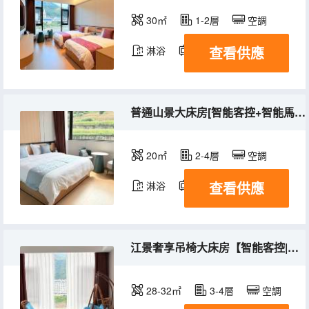
30㎡
1-2層
空調
查看供應
淋浴
電視機
普通山景大床房[智能客控+智能馬桶+觀景]
20㎡
2-4層
空調
查看供應
淋浴
電視機
江景奢享吊椅大床房【智能客控|智能馬桶|全景】
28-32㎡
3-4層
空調