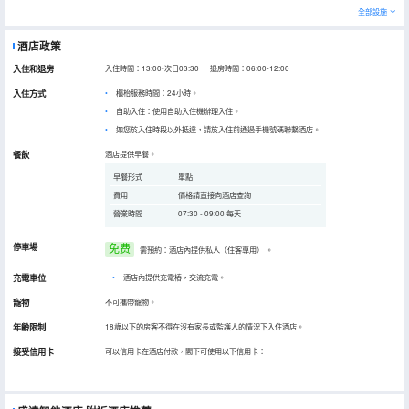
全部設施
酒店政策
入住和退房
入住時間：13:00-次日03:30 退房時間：06:00-12:00
入住方式
櫃枱服務時間：24小時。
自助入住：使用自助入住機辦理入住。
如您於入住時段以外抵達，請於入住前通過手機號碼聯繫酒店。
餐飲
酒店提供早餐。
早餐形式
單點
費用
價格請直接向酒店查詢
營業時間
07:30 - 09:00 每天
停車場
免费
需預約：酒店內提供私人（住客專用）
。
充電車位
•
酒店內提供充電樁，交流充電。
寵物
不可攜帶寵物。
年齡限制
18歲以下的房客不得在沒有家長或監護人的情況下入住酒店。
接受信用卡
可以信用卡在酒店付款，閣下可使用以下信用卡：