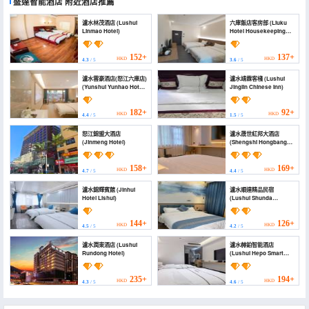
盛達智能酒店
附近酒店推薦
瀘水林茂酒店 (Lushui
六庫飯店客房部 (Liuku
Linmao Hotel)
Hotel Housekeeping
Department)
152+
137+
HKD
HKD
4.3
/ 5
3.6
/ 5
瀘水雲豪酒店(怒江六庫店)
瀘水靖霖客棧 (Lushui
(Yunshui Yunhao Hotel
Jinglin Chinese Inn)
(Nujiang Liuku Branch))
182+
92+
HKD
HKD
4.4
/ 5
1.5
/ 5
怒江錦盟大酒店
瀘水晟世紅邦大酒店
(Jinmeng Hotel)
(Shengshi Hongbang
Hotel)
158+
169+
HKD
HKD
4.7
/ 5
4.4
/ 5
瀘水錦輝賓館 (Jinhui
瀘水順達精品民宿
Hotel Lishui)
(Lushui Shunda
Boutique Homestay)
144+
126+
HKD
HKD
4.5
/ 5
4.2
/ 5
瀘水潤東酒店 (Lushui
瀘水赫鉑智能酒店
Rundong Hotel)
(Lushui Hepo Smart
Hotel)
235+
194+
HKD
HKD
4.3
/ 5
4.6
/ 5