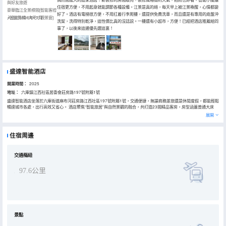
與好友旅遊
住宿更方便，不用起身就能調節各種設備。江景是真的絕，每天早上被江景喚醒，心情都變
豪華臨江全景標間[智能客控
好了。酒店有電梯很方便，不用扛着行李爬樓，還提供免費洗車，而且還是有專用的底盤沖
+智能馬桶+大尺寸觀景窗]
入住於2025年10月
洗架，洗得特別乾淨，這性價比真的沒話説。一樓還有小超市，方便！已經把酒店推薦給同
事了，以後來這邊優先選這裏！
盛達智能酒店
開業時間：
2025
地址：
六庫鎮江西社區居委會莊房路197號附屬1號
盛達智能酒店坐落於六庫街道麻布河莊房路江西社區197號附屬1號，交通便捷，無論商務差旅還是休閒度假，都能輕鬆
暢達城市各處，出行高效又省心。 酒店聚焦“智能旅居”與自然景觀的融合，共打造23間精品客房，房型涵蓋普通大床
房、舒適大床房、江景大床房、江景雙床房，可精準匹配不同賓客的居住需求。所有客房均配備高品質床品，保障優質
展開
睡眠；內置智能客控系統，通過語音即可操控燈光、窗簾、空調等設備，科技感與便捷度拉滿；同時提供24小時熱水、
高速WiFi，以及乾濕分離衞生間，從潔淨到舒適，細節處盡顯貼心。 江景房型更是酒店的核心亮點——推窗即覽壯闊江
景，能沉浸式感受江河與城市交織的景緻。此外，酒店配套服務實用且周到：設有專屬停車場，解決自駕停車難題；配
住宿周邊
備便捷電梯，方便攜帶行李或行動不便的賓客出行；周邊聚集眾多特色小吃店，步行即可探尋當地風味，讓旅居體驗既
具活力，又滿含煙火氣。
交通樞紐
97.6公里
景點