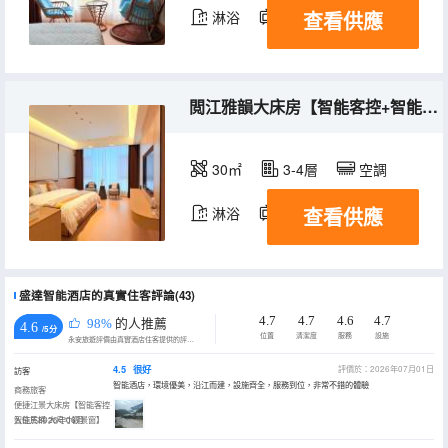
查看供應
淋浴
電視機
閲江雅韻大床房【智能客控+智能馬桶+大尺寸觀景窗】
30㎡
3-4層
空調
查看供應
淋浴
電視機
盛達智能酒店的真實住客評論(43)
4.7
4.7
4.6
4.7
98%
的人推薦
4.6
/5分
位置
清潔度
服務
設施
永安旅遊評價由真實酒店住客提供的評價。
4.5
很好
評價於：2026年07月01日
訪客
智能酒店，環境優美，沿江而建，設施齊全，服務到位，非常不錯的體驗
商務旅客
便捷江景大床房【智能客控·
智能馬桶·大尺寸觀景窗】
入住於2026年06月