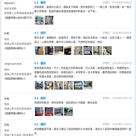
5.0
極好
評價於：2026年05月20日
Bigsea27
房間很新，面積也比較大，還能坐下喝茶，窗外就是怒江，一線江景，乾濕分離，有一個大
與好友旅遊
棚子停車場，看我們摩託車還特意讓我們停進去，怕下雨。
豪華臨江全景標間[智能客控
+智能馬桶+大尺寸觀景窗]
入住於2026年05月
4.7
很好
評價於：2026年04月20日
訪客
衞生清潔，服務較好，設施齊全，環境不錯。酒店有洗車店，小商店，在怒江邊上，一邊是
情侶
高山，公路在旁邊。離市中心有幾公里，不過附近有飯店，商店。
普通山景大床房[智能客控
+智能馬桶+觀景]
入住於2026年04月
5.0
極好
評價於：2026年04月06日
Jingchuanzhizi
裝修很新的酒店，不大，但有超大的停車空間，可以洗車。房間設施智能化，馬桶智能化，
情侶
窗簾和燈具管控智能化，房間比較大，非常乾淨。店主很客氣，雖然酒店很好，但價格很低
普通山景大床房[智能客控
啊。到瀘水旅遊，是住宿的絕對首選。
+智能馬桶+觀景]
入住於2026年04月
4.8
很好
評價於：2026年03月21日
訪客
房間特別乾淨，老伴很熱情。酒店就在219路邊。適合自駕
情侶
普通山景大床房[智能客控
+智能馬桶+觀景]
入住於2026年03月
5.0
極好
評價於：2026年01月26日
訪客
房間體驗感不錯，還去江邊玩了這段時間的江水很好看，酒店主人家殺年豬還邀請我們一起
其他
吃
便捷江景大床房【智能客控·