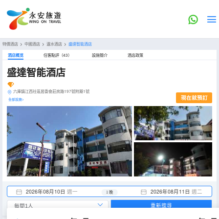
特價酒店
>
中國酒店
>
瀘水酒店
>
盛達智能酒店
酒店概览
住客點評（43）
設施簡介
酒店政策
盛達智能酒店
六庫鎮江西社區居委會莊房路197號附屬1號
現在就預訂
全部設施>
2026年08月10日
週一
2026年08月11日
週二
1 晚
重新搜尋