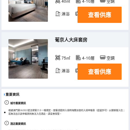
40㎡
4-10層
空調
查看供應
淋浴
電視機
冰箱
葡京人大床套房
75㎡
4-10層
空調
查看供應
淋浴
電視機
冰箱
重要資訊
城市重要資訊
根據澳門第16/2021號法律第六十一條規定，旅客須提供入境時海關派發的入境申報表（逗留許可）以便辦理入住；
若無法出示該申報表則無法入住酒店，請妥善保管。
酒店重要資訊