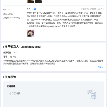
3.0
不錯
評價於：2026年01月27日
K0***00
地點不太方便。沒有接駁車坐出入只靠的士，或者搭葡京人發財車行過去，check in 時有
和家人出遊
位女服務台員工態度不太友善，已經在入住前email左灑店今次入住會同家人𪊓祝週年紀
入住於2026年01月
念，但當check-in嘅時候員工口快快講，問你係咪訂咗個蛋糕，本人諗住俾家人一個
surprise，點知一D神祕感都沒有，身為一間酒店員工點可以犯啲咁低級的錯誤，當酒店送
上來的蛋糕竟然是寫吃happy birthday！真是令人太失望。
澳門葡京人
(Lisboeta Macau)
開業時間：
2021
地址：
溜冰路
以現代風格設計並揉合澳門1960年代懷舊元素作為設計主軸的葡京人主題，共提供574間客房及套房，客房設計融合舊
式商店鐵閘裝置及澳門舊照等，呈現澳門從過去到現在的演變。
展開
住宿周邊
交通樞紐
4.9公里