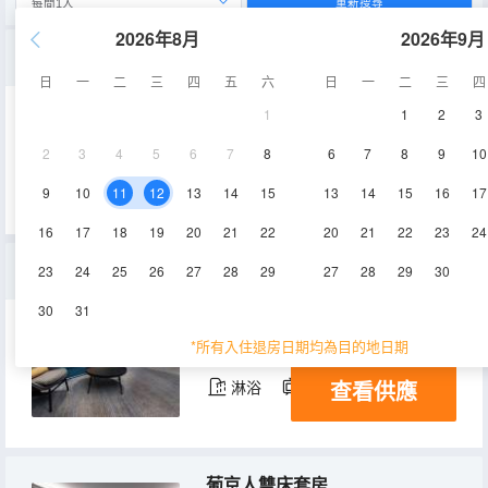
重新搜尋
2026年8月
2026年9月
葡京人高級雙床房
日
一
二
三
四
五
六
日
一
二
三
四
1
1
2
3
40㎡
4-10層
空調
2
3
4
5
6
7
8
6
7
8
9
10
查看供應
淋浴
電視機
冰箱
9
10
11
12
13
14
15
13
14
15
16
17
16
17
18
19
20
21
22
20
21
22
23
24
葡京人高級豪華雙床房
23
24
25
26
27
28
29
27
28
29
30
30
31
70㎡
4-10層
空調
*所有入住退房日期均為目的地日期
查看供應
淋浴
電視機
冰箱
葡京人雙床套房