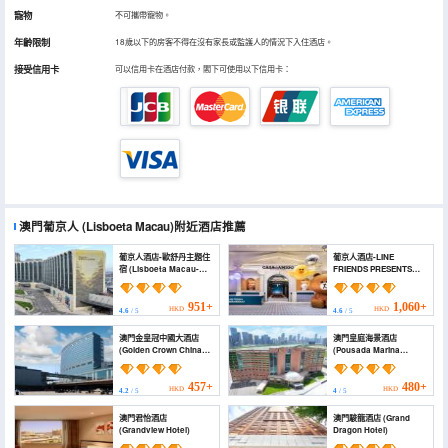
寵物
不可攜帶寵物。
年齡限制
18歲以下的房客不得在沒有家長或監護人的情況下入住酒店。
接受信用卡
可以信用卡在酒店付款，閣下可使用以下信用卡：
澳門葡京人
(Lisboeta Macau)
附近酒店推薦
葡京人酒店-歐舒丹主題住
葡京人酒店-LINE
宿 (Lisboeta Macau-
FRIENDS PRESENTS
Maison L’OCCITANE)
CASA DE AMIGO
(Lisboeta Macau-LINE
FRIENDS PRESENTS
951+
1,060+
HKD
HKD
4.6
/ 5
4.6
/ 5
CASA DE AMIGO)
澳門金皇冠中國大酒店
澳門皇庭海景酒店
(Golden Crown China
(Pousada Marina
Hotel)
Infante Macau)
457+
480+
HKD
HKD
4.2
/ 5
4
/ 5
澳門君怡酒店
澳門駿龍酒店 (Grand
(Grandview Hotel)
Dragon Hotel)