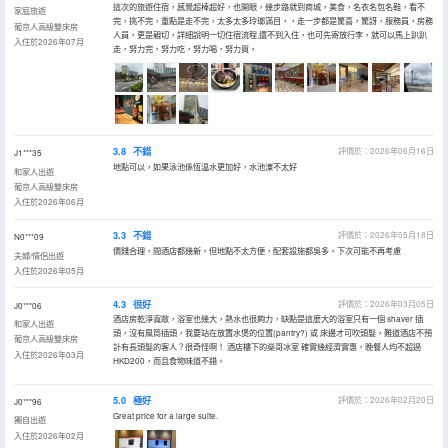
這次的旅遊住宿，感覺超棒超好，也開眼，幾步路就到商城，美食，名衣名包名鞋，看不
家庭旅遊
完，挑不完，重點是走不完，太多太多玲瑯滿目，，走一步都是驚喜，驚訝，服務員，房務
葡京人高級雙床房
人員，更是親切，詳細說明一切住宿流程,還不到入住，也可先寄放行李，就可以馬上趴趴
入住於2026年07月
走，努力完，努力吃，努力喝，努力買，
3.8
不錯
評價於：2026年06月16日
J1***35
地點可以，如果泳池係恆温水更加好，水池涷不太好
和家人出遊
葡京人高級雙床房
入住於2026年06月
3.3
不錯
評價於：2026年05月18日
N0***09
價錢合理，間酒店都幾新。但地點不太方便，配套設施都吳多。下次可能不再考慮
夫婦/情侶出遊
入住於2026年05月
4.3
很好
評價於：2026年03月05日
J0***06
酒店房乾淨寬敞，浴室也幾大，熱水也很夠力，缺點是這麼大的浴室只有一個 shaver 插
和家人出遊
頭，沒有風筒插頭，我要站在放置水煲的位置(pantry?) 或 床邊才可吹頭髮，難道酒店不預
葡京人高級雙床房
計有長頭髮的客人？很奇怪啊！ 酒店樓下的燊哥冰室 確實幾經濟實惠，晚餐人均不超過
入住於2026年03月
HKD200，而且食物味道不錯。
5.0
極好
評價於：2026年02月20日
J0***96
Great price for a large suite.
獨自出遊
入住於2026年02月