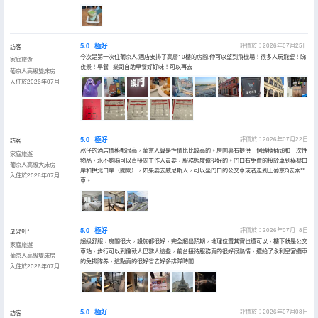
5.0
極好
評價於：2026年07月25日
訪客
今次是第一次住葡京人,酒店安排了高層10樓的房間,仲可以望到飛機場！很多人玩飛塑！睇
家庭旅遊
夜景！早餐--燊哥自助早餐好好味！可以再去
葡京人高級雙床房
入住於2026年07月
5.0
極好
評價於：2026年07月22日
訪客
氹仔的酒店價格都很高，葡京人算是性價比比較高的。房間裏有提供一個轉換插頭和一次性
家庭旅遊
物品，水不夠喝可以直接問工作人員要，服務態度還挺好的。門口有免費的接駁車到橫琴口
葡京人高級大床房
岸和拱北口岸（關閘），如果要去威尼斯人，可以坐門口的公交車或者走到上葡京Q去乘**
入住於2026年07月
車。
5.0
極好
評價於：2026年07月18日
고양이^
超級舒服，房間很大，設施都很好，完全超出預期，地理位置其實也還可以，樓下就是公交
家庭旅遊
車站，步行可以到倫敦人巴黎人這些，前台接待服務真的很好很熱情，還給了永利皇宮纜車
葡京人高級雙床房
的免排隊券，這點真的很好省去好多排隊時間
入住於2026年07月
5.0
極好
評價於：2026年07月08日
訪客