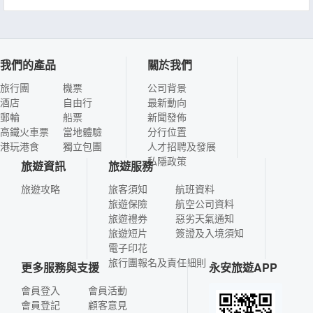
我們的產品
關於我們
旅行團
機票
公司背景
酒店
自由行
最新動向
郵輪
船票
新聞發佈
高鐵火車票
當地體驗
分行位置
港玩港食
獨立包團
人才招聘及發展
私隱政策
旅遊資訊
旅遊服務
旅遊攻略
旅客須知
航班資料
旅遊保險
航空公司資料
旅遊禮券
惡劣天氣通知
旅遊短片
簽證及入境須知
電子印花
旅行團報名及責任細則
更多服務與支援
永安旅遊APP
會員登入
會員活動
會員登記
顧客意見