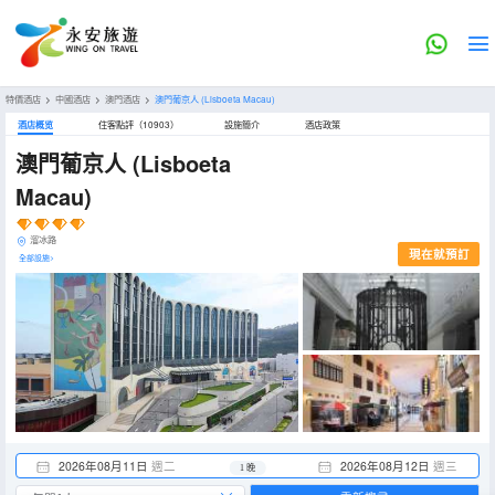
特價酒店
>
中國酒店
>
澳門酒店
>
澳門葡京人
(Lisboeta Macau)
酒店概览
住客點評（10903）
設施簡介
酒店政策
澳門葡京人
(Lisboeta
Macau)
溜冰路
現在就預訂
全部設施>
2026年08月11日
週二
2026年08月12日
週三
1 晚