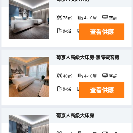
75㎡
4-10層
空調
查看供應
淋浴
電視機
冰箱
葡京人高級大床房-無障礙客房
40㎡
4-10層
空調
查看供應
淋浴
電視機
冰箱
葡京人高級大床房