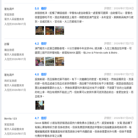
5.0
極好
評價於：2026年07月28日
匿名用戶
房間很乾凈，配備了轉接插頭，早餐有2處自助餐及一處套餐可選擇，自助餐可以，套餐也
家庭旅遊
很豐富都吃不完。酒店旁邊就是上葡京，隔壁就是澳門皇宮，永利皇宮，美獅美高梅步行就
葡京人高級雙床房
到，去威尼斯人，官也街，大三巴都很方便。
入住於2026年07月
4.2
很好
評價於：2026年07月27日
訪客
澳門葡京人近東亞運動會場，十分方便睇今年女排VNL 總決賽，入住三晚酒店包早餐，可
獨自旅遊
選擇三間不同早餐地點，商場有IMAX 戲院，有Line & Friends cafe & Bistro .
葡京人高級雙床房
入住於2026年07月
4.0
很好
評價於：2026年07月27日
匿名用戶
設施新穎，而且服務也算不錯的，有下一次繼續住的慾望，乾淨衞生，然後設備齊全，洗澡
與好友旅遊
的那一些用品或者日用品也安排得整齊，酒店樓下的商場也有不少東西逛，就是這個酒店位
葡京人高級雙床房
置比較偏僻需要的士出入。 然後如果要叫外賣的話也有不少選擇，不過要下去的士站那邊
入住於2026年07月
的地上拿，明白有規例不能送上門，但如果可以安排外賣可送到酒店前台，會更加安全，而
且乾淨。
4.7
很好
評價於：2026年07月26日
Bonita 123
Good 服務好 小朋友唔舒服酒店提供六樽免費水主動送上門，感受被尊重， 叉電 酒店樓下
家庭旅遊
有開心果咖啡好方便 但係收貴咗，但係免費提供嘅酒店早餐係垃圾級數真係唔係好得，有
葡京人高級雙床房
種被騙嘅感覺 餐廳裏面有好東西就係沙嗲牛肉麵奶茶，但係係需要另外付費，但係不需要
入住於2026年07月
付費的早餐係非常之災難