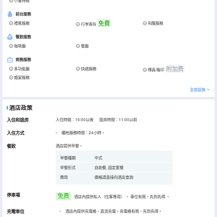
小童拖鞋
前台服務
免費
禮賓服務
叫醒服務
行李寄存
餐飲服務
咖啡廳
餐廳
商務服務
附加费
多功能廳
快遞服務
傳真/複印
婚宴服務
全部設施
酒店政策
入住和退房
入住時間：15:00以後 退房時間：11:00以前
入住方式
櫃枱服務時間：24小時。
餐飲
酒店提供早餐。
早餐種類
中式
早餐形式
自助餐, 固定套餐
費用
價格請直接向酒店查詢
停車場
免费
酒店內提供私人（住客專用）
。
車位有限，先到先得
。
充電車位
•
酒店內提供充電樁，直流充電。充電樁有限，先到先得。