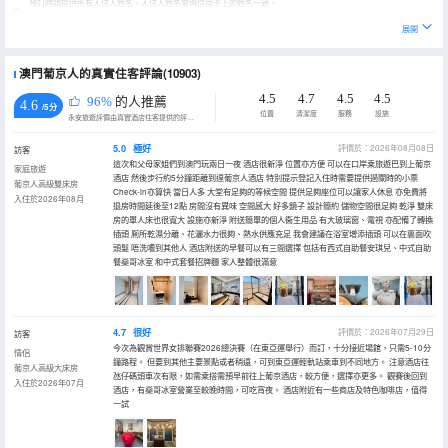
預訂時請提供所有入住人姓名，入住人姓名需與信用卡上的姓名一致。
展開
澳門葡京人的真實住客評論(10903)
4.5
4.7
4.5
4.5
96%
的人推薦
4.6
/5分
位置
清潔度
服務
設施
永安旅遊評價由真實酒店住客提供的評價。
5.0
極好
評價於：2026年08月08日
訪客
這次和父母家姐們到澳門玩兩日一夜 酒店很新淨 位置亦方便 可以在口岸乘旅遊巴到上葡京
家庭旅遊
酒店 然後步行約5分鐘距離到達葡京人酒店 特別提示登記入住時需要提供過關時的小票
葡京人高級雙床房
Check-in亦算快 當日人多 大堂有足夠的等候空間 提供足夠座位可以讓家人休息 亦免費將
入住於2026年08月
退房時間延後至12點 房間沒有異味 空間感大 好多鏡子 設計簡約 儲物空間很足夠 乾淨 雙床
房的單人床也很寬大 設施亦新淨 附送簡單的個人衞生用品 有大玻璃窗、電視 亦配備了轉換
插頭 厠所乾濕分離、花灑水力很夠、熱水供應充足 我會建議在浴室增添插頭 可以在裏面吹
頭髮 唔洗嘈到其他人 酒店附送的早餐可以有三間選擇 包括有西式自助餐安琪兒、中式自助
餐燊哥冰室 和中式套餐招牌麵 家人整體很滿意
4.7
很好
評價於：2026年07月29日
訪客
今次為觀賞世界女排聯賽2026總決賽（在東亞運舉行）而訂，十分接近場館，只需5-10分
情侶
鐘路程。 但要到其他主要景點或者稍遠，可到東亞運輕軌站乘車到不同地方。 注意酒店往
葡京人高級大床房
氹仔碼頭車次有限，如需乘搭需預早前往上葡京酒店，較方便，選擇亦更多。 觀賽後回到
入住於2026年07月
酒店，有燊哥冰室營業至較晚時間，可吃宵夜。 酒店附近有一些商店及特色咖啡店，值得
一試