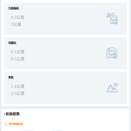
的MAIO RESTAURANT（西餐）、Cracco（西餐）和Innocenti Evasioni（西餐），前者的鵝肝醬炸牛肉排最為著名。
酒店種類繁多的休閒設施能為每一位下榻於此的您創造多元化的休閒空間，這其中包括按摩室和健身室。酒店的會議廳
和商務中心將熱情的服務與專業的素質完美地結合在一起。24小時開放的前台服務可為您隨時提供信息，以幫助您探索
交通樞紐
這個魅力之都。 CIN: IT015146A19739E42Y
8.3公里
1公里
地鐵站
0.1公里
0.5公里
景點
2.4公里
2.5公里
設施服務
熱門服務設施