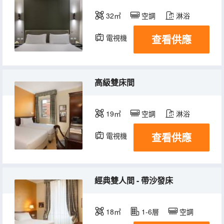
32㎡
空調
淋浴
查看供應
電視機
高級雙床間
19㎡
空調
淋浴
查看供應
電視機
經典雙人間 - 帶沙發床
18㎡
1-6層
空調