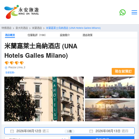
特價酒店
>
意大利酒店
>
米蘭酒店
>
米蘭嘉萊士烏納酒店
(UNA Hotels Galles Milano)
酒店概览
住客點評（158）
設施簡介
酒店政策
米蘭嘉萊士烏納酒店
(UNA
Hotels Galles Milano)
Piazza Lima, 2
現在就預訂
全部設施>
2026年08月12日
週三
2026年08月13日
週四
1 晚