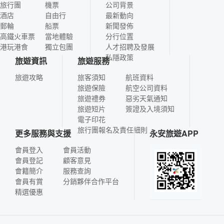
旅行團
機票
公司背景
酒店
自由行
最新動向
郵輪
船票
新聞發佈
高鐵火車票
當地體驗
分行位置
港玩港食
獨立包團
人才招聘及發展
私隱政策
旅遊資訊
旅遊服務
旅遊攻略
旅客須知
航班資料
旅遊保險
航空公司資料
旅遊禮券
惡劣天氣通知
旅遊短片
簽證及入境須知
電子印花
旅行團報名及責任細則
更多服務與支援
永安旅遊APP
會員登入
會員活動
會員登記
顧客意見
會籍簡介
服務查詢
會員有賞
分銷夥伴合作平台
精選優惠