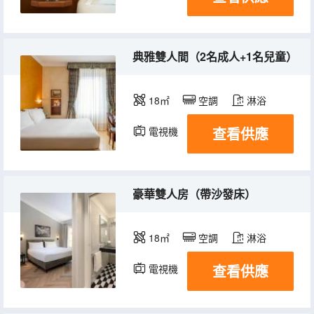
典雅雙人間（2名成人+1名兒童）
18㎡
空調
淋浴
查看供應
電視機
豪華雙人房（帶沙發床）
18㎡
空調
淋浴
查看供應
電視機