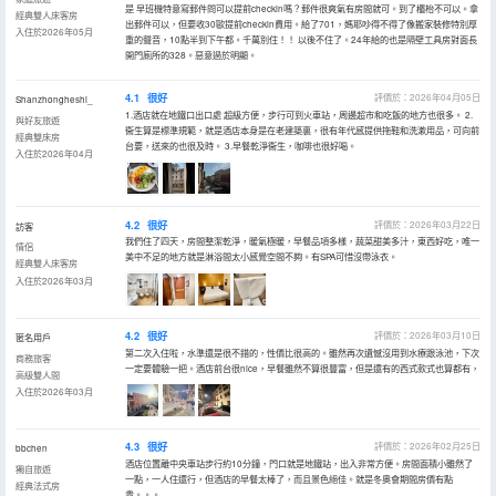
是 早班機特意寫郵件問可以提前checkin嗎？郵件很爽氣有房間就可。到了櫃枱不可以。拿
經典雙人床客房
出郵件可以，但要收30歐提前checkin費用。給了701，媽耶吵得不得了像搬家裝修特別厚
入住於2026年05月
重的聲音，10點半到下午都。千萬別住！！ 以後不住了。24年給的也是隔壁工具房對面長
開門廁所的328。惡意過於明顯。
4.1
很好
評價於：2026年04月05日
Shanzhongheshi_
1.酒店就在地鐵口出口處 超級方便，步行可到火車站，周邊超市和吃飯的地方也很多。 2.
與好友旅遊
衞生算是標準規範，就是酒店本身是在老建築裏，很有年代感提供拖鞋和洗漱用品，可向前
經典雙床房
台要，送來的也很及時。 3.早餐乾淨衞生，咖啡也很好喝。
入住於2026年04月
4.2
很好
評價於：2026年03月22日
訪客
我們住了四天，房間整潔乾淨，暖氣極暖，早餐品項多樣，蔬菜甜美多汁，東西好吃，唯一
情侶
美中不足的地方就是淋浴間太小感覺空間不夠。有SPA可惜沒帶泳衣。
經典雙人床客房
入住於2026年03月
4.2
很好
評價於：2026年03月10日
匿名用戶
第二次入住啦，水準還是很不錯的，性價比很高的。雖然再次遺憾沒用到水療跟泳池，下次
商務旅客
一定要體驗一把。酒店前台很nice，早餐雖然不算很豐富，但是還有的西式款式也算都有，
高級雙人間
入住於2026年03月
4.3
很好
評價於：2026年02月25日
bbchen
酒店位置離中央車站步行約10分鐘，門口就是地鐵站，出入非常方便。房間面積小雖然了
獨自旅遊
一點，一人住還行，但酒店的早餐太棒了，而且景色絕佳。就是冬奧會期間房價有點
經典法式房
貴。。。