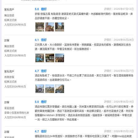
5.0
極好
評價於：2026年07月12日
匿名用戶
舒服 很復古風 有點意思 建築是老式意式黃樓外觀，內部翻新現代簡約，客房衞浴乾淨，床
獨自旅遊
品舒適度不錯，衣櫃空間充足。
經典法式房
入住於2026年06月
4.1
很好
評價於：2026年06月28日
訪客
訂的單人房，大小剛剛好，設施有待更新，稍微顯舊，但是該有的都有，跟價格對比很合
獨自旅遊
適。樓頂風景不錯，早餐沒有嘗試。前台服務很好。
經典法式房
入住於2026年06月
4.7
很好
評價於：2026年06月27日
匿名用戶
酒店有點老了，有個游泳池，不過工作太累了就沒去遊。其它方面尚可，衞生環境服務等各
商務旅客
方面過得去，出差隨便住住可以。
經典法式房
入住於2026年06月
5.0
極好
評價於：2026年06月19日
訪客
酒店地理位置非常優越，就在地鐵上蓋，到米蘭大教堂就四站路，也可以步行前往教堂，參
家庭旅遊
觀完畢後地鐵回來。酒店下面就是米蘭的高街，商店鱗次櫛比，超市也是幾步之遙，附近有
豪華小型套房帶梳化床
個餐廳the kitchen 非常好吃。酒店本身房間很寬敞，插座很多，玻璃隔音很棒，早餐也是
入住於2026年06月
一流，總之入住體驗非常好，特此推薦。
4.7
很好
評價於：2026年05月12日
訪客
優點是前台比24年態度好。房間裝修也不錯。早餐好吃但第三天膩了。地鐵lima站出來就
家庭旅遊