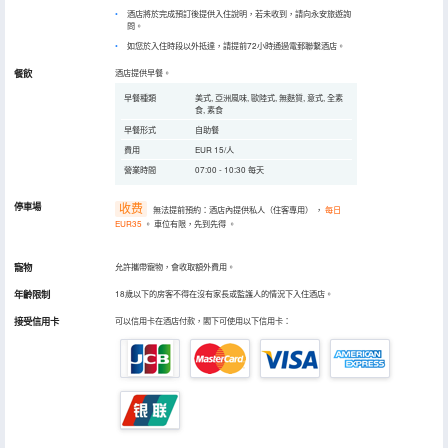
酒店將於完成預訂後提供入住說明，若未收到，請向永安旅遊詢
問。
如您於入住時段以外抵達，請提前72小時通過電郵聯繫酒店。
餐飲
酒店提供早餐。
早餐種類
美式, 亞洲風味, 歐陸式, 無麩質, 意式, 全素
食, 素食
早餐形式
自助餐
費用
EUR 15/人
營業時間
07:00 - 10:30 每天
停車場
收费
無法提前預約：酒店內提供私人（住客專用）
，
每日
EUR35
。
車位有限，先到先得
。
寵物
允許攜帶寵物，會收取額外費用。
年齡限制
18歲以下的房客不得在沒有家長或監護人的情況下入住酒店。
接受信用卡
可以信用卡在酒店付款，閣下可使用以下信用卡：