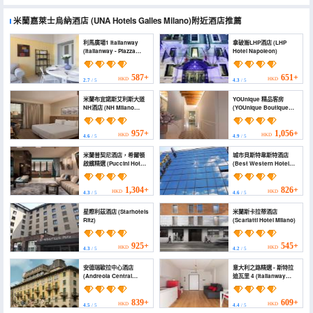
米蘭嘉萊士烏納酒店
(UNA Hotels Galles Milano)
附近酒店推薦
利馬廣場1 Italianway
拿破崙LHP酒店 (LHP
(Italianway - Piazza
Hotel Napoleon)
Lima 1)
587+
651+
HKD
HKD
2.7
/ 5
4.3
/ 5
米蘭布宜諾斯艾利斯大道
YOUnique 精品客房
NH酒店 (NH Milano
(YOUnique Boutique
Corso Buenos Aires)
Rooms)
957+
1,056+
HKD
HKD
4.6
/ 5
4.9
/ 5
米蘭普契尼酒店，希爾頓
城市貝斯特韋斯特酒店
啟繽精選 (Puccini Hotel
(Best Western Hotel
Milan, Tapestry
City)
Collection by Hilton)
1,304+
826+
HKD
HKD
4.3
/ 5
4.6
/ 5
星際利茲酒店 (Starhotels
米蘭斯卡拉蒂酒店
Ritz)
(Scarlatti Hotel Milano)
925+
545+
HKD
HKD
4.3
/ 5
4.2
/ 5
安德瑞歐拉中心酒店
意大利之路精選 - 斯特拉
(Andreola Central
迪瓦里 4 (Italianway
Hotel)
Collection - Stradivari
4)
839+
609+
HKD
HKD
4.5
/ 5
4.4
/ 5