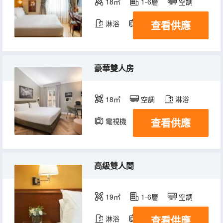
18㎡
1-6層
空調
查看供應
淋浴
電視機
豪華雙人房
18㎡
空調
淋浴
查看供應
電視機
高級雙人間
19㎡
1-6層
空調
查看供應
淋浴
電視機