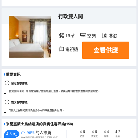
行政雙人間
19㎡
空調
淋浴
查看供應
電視機
重要資訊
城市重要資訊
由於支持環保，新規定實施了空調的運行温度，請與酒店確認空調温度的調整規定。
酒店重要資訊
5間以上客房的預訂須遵循不同的政策並額外付費。
米蘭嘉萊士烏納酒店的真實住客評論(158)
4.6
4.6
4.4
4.2
96%
的人推薦
4.5
/5分
位置
清潔度
服務
設施
永安旅遊評價由真實酒店住客提供的評價。