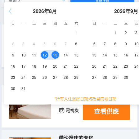
重新搜尋
2026年8月
2026年9月
經典雙床房
日
一
二
三
四
五
六
日
一
二
三
四
1
1
2
3
18㎡
空調
淋浴
2
3
4
5
6
7
8
6
7
8
9
10
查看供應
電視機
9
10
11
12
13
14
15
13
14
15
16
17
16
17
18
19
20
21
22
20
21
22
23
24
高級雙人間 - 帶沙發床
23
24
25
26
27
28
29
27
28
29
30
30
31
19㎡
空調
淋浴
*所有入住退房日期均為目的地日期
查看供應
電視機
帶沙發床的套房