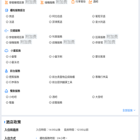
附加费
附加费
行李寄存
酒吧
穿梭機場班車
接機服務
櫃枱服務語言
英語
阿拉伯語
葡萄牙語
法語
菲律賓語
意大利語
交通服務
附加费
附加费
叫車服務
穿梭機場班車
班車服務
附加费
附加费
附加费
接機服務
送機服務
停車場
小童設施
小童餐
小童牙刷
嬰兒推車
小童泳池
前台服務
禮賓服務
前台貴重物品保險櫃
專職行李員
行李寄存
前台提供翻譯工具
餐飲服務
小吃吧
酒吧
大堂吧
餐廳
送餐服務
全部設施
酒店政策
入住和退房
入住時間：14:00以後 退房時間：12:00以前
入住方式
櫃枱服務時間：24小時。