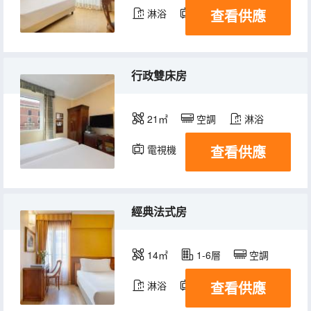
查看供應
淋浴
電視機
行政雙床房
21㎡
空調
淋浴
查看供應
電視機
經典法式房
14㎡
1-6層
空調
查看供應
淋浴
電視機