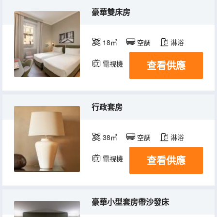
豪華雙床房
18㎡
空調
淋浴
查看供應
電視機
行政套房
38㎡
空調
淋浴
查看供應
電視機
豪華小型套房帶沙發床