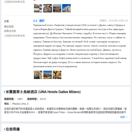
入住於2026年02月
5.0
極好
評價於：2025年10月01日
訪客
Прекрасный отель. Напротив станция метро Lima (а значит к Дуомо, замку Сфорца и
獨自旅遊
Санта Мария Делле Грацие с Тайной вечерей можно доехать быстро и без пересадок -
經典法式房
красная ветка). До Милано Чентрале 13 минут ходьбы. В отеле чисто. Уборка номеров
入住於2025年09月
ежедневно. Полотенца и постельное меняют ежедневно. Но тапочки, халат и чайник по
запросу. Принесли быстро. Завтрак отличный. На 6 этаже с выходом на крышу и
шикарным видом на город. На завтрак подают омлет, бекон, сосиски, мясная и сырная
нарезка. Свежие овощи и фрукты. Много выпечки на любой вкус. Джемы, нутелла.
Йогурты. Видела за соседним столом специальную корзину с безглютеновыми
продуктами. Чай, кофе. Кофе можно взять и на вынос. У меня был одноместный номер.
Окна выходят во двор-колодец. Есть ставни-жалюзи, которые можно закрыть. На
ресепшене можно угоститься маршмелоу
米蘭嘉萊士烏納酒店
(UNA Hotels Galles Milano)
開業時間：
1891
装修時間；
2010
地址：
Piazza Lima, 2
坐落於威尼斯門的米蘭嘉萊士烏納酒店，會讓您在米蘭擁有別樣的體驗，開展一段難忘的旅行。酒店地理位置優越，駕
車至CENTRALE站僅需900m 。旅客們會發現Casa Frisia、Casa Museo和博斯基斯蒂法諾故居博物館距離酒店都不
遠。
展開
客房內的所有設施都是經過精心的考慮和安排，包括房內保險箱、空調和液晶電視機，滿足您入住需求的同時又能增添
家的温馨感。服務人員會提前為您準備好電熱水壺和瓶裝水，以滿足您的飲水需求。倘若您在忙碌的一天後想在自己的
客房內放鬆，提供24小時熱水的客房浴室是不錯的選擇。在空閒的時候，去大堂吧喝杯飲品放鬆一下是不錯的選擇。如
住宿周邊
果旅客想在自己的房間舒適的用餐，酒店可提供客房服務。您若是問我還有哪些可供選擇的美食，一定會極力推薦周邊