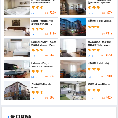
C (Italianway Easy -
台 (Rolandi Duplex with
Marcantonio Dal Re 20
Terrace)
C)
729+
497+
HKD
HKD
4.2
/ 5
4.8
/ 5
notaMi - Certosa宅邸
柏林酒店 (Hotel Berlino)
(Dimora Certosa -
Milano)
312+
371+
HKD
HKD
4.4
/ 5
4.1
/ 5
Italianway Easy - 格羅塞
義式公寓酒店 - 佛羅倫薩
託3號 (Italianway Easy -
廣場 4 號 (Italianway
Grosseto 3)
Easy - Piazza Firenze 4)
567+
455+
HKD
HKD
4
/ 5
2.7
/ 5
Italianway Easy -
利多酒店 (Hotel Lido)
Sebastiano Veniero 27
C - 雙卧公寓 (Italianway
Easy - Sebastiano
Veniero 27 A - Tr...)
535+
390+
HKD
HKD
3.2
/ 5
4
/ 5
皮科洛酒店 (Piccolo
綠絲帶 (Green Ribbon)
Hotel)
566+
442+
HKD
HKD
3.4
/ 5
4.1
/ 5
常見問題