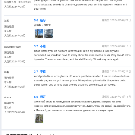
parking à proximité. Supermarchés et centre commercial pas loin.. Le frigo ne
經濟雙人房（1張法式床）
marchait pas au sein de la chambre, personne pour venir le réparer ( notamment
入住於2024年08月
pour l'été)
5.0
極好
評價於：2024年06月22日
訪客
非常好，很便宜
獨自旅遊
單人房
入住於2024年05月
3.7
不錯
評價於：2024年06月10日
DylanBrunisso
Good Hotel if you do not care to travel a bit to the city Centre. It is really well
獨自旅遊
connected, so you don't have to worry about the distance too much. Only like 40 mins
單人房
by metro. The room was clean, and the staff friendly. Would stay here again.
入住於2024年05月
3.7
不錯
評價於：2024年05月27日
訪客
Avrei preferito un accoglienza più veloce per il checkout ed il prezzo della colazione
獨自旅遊
extra da pagare magari la sera prima. Mi aspettavo più velocità di apertura della
單人房
porte verso l'una di notte visto che ero uscito tre ore e mezza per lavoro.
入住於2024年05月
5.0
極好
評價於：2024年04月11日
Армен
Отличный отель за такие деньги, остальные намного дороже, завтраки так себе
獨自旅遊
конечно, комната маленькая, но вполне уютная. Ждать чуда, что самый недорогой отель
單人房
в Милане будет на каком-то косметическом уровне, как минимум глупо!
入住於2024年04月