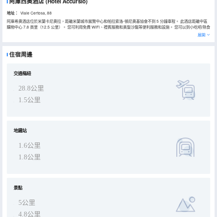
阿庫西奧酒店
(Hotel Accursio)
地址：
Viale Certosa, 88
阿庫希奧酒店位於米蘭卡尼奧拉，距離米蘭城市展覽中心和帕拉索洛-頓尼奧基協會不到 5 分鐘車程。 此酒店距離中區
購物中心 7.8 英里（12.5 公里）。 您可利用免費 WiFi、禮賓服務和美髮沙龍等便利服務和設施。 您可以到小吃吧/熟食
店隨便找點吃的；或者待在房間裏，享受酒店的部分時段客房送餐服務。在忙碌的一天後，不妨去酒吧/酒廊輕鬆一下。
展開
每天 07:00 至 10:00 提供收費的歐陸式早餐。 特色服務/設施包括快速入住、快速退房和大堂免費報紙。 有 27 間客房
提供迷你吧；您定能在旅途中找到家的舒適。提供免費無線網絡，方便您與朋友保持聯繫；數碼頻道可滿足您的娛樂需
求。浴室提供免費洗浴用品和坐浴桶。便利設施包括電話，以及保險箱和書桌。
住宿周邊
交通樞紐
28.8公里
1.5公里
地鐵站
1.6公里
1.8公里
景點
5公里
4.8公里