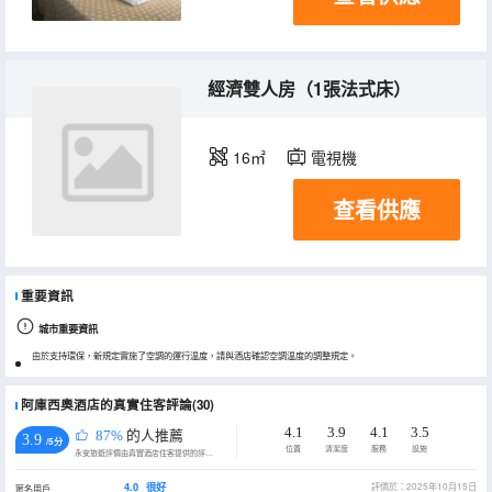
經濟雙人房（1張法式床）
16㎡
電視機
查看供應
重要資訊
城市重要資訊
由於支持環保，新規定實施了空調的運行温度，請與酒店確認空調温度的調整規定。
阿庫西奧酒店的真實住客評論(30)
4.1
3.9
4.1
3.5
87%
的人推薦
3.9
/5分
位置
清潔度
服務
設施
永安旅遊評價由真實酒店住客提供的評價。
4.0
很好
評價於：2025年10月15日
匿名用戶