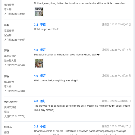
Not bad, everything is fine, the location is convenient and the traffic is convenient.
獨自旅遊
單人房
入住於2025年10月
3.2
不錯
評價於：2025年10月05日
訪客
Hotel un po vecchiotto
家庭旅遊
家庭房
入住於2025年10月
4.5
很好
評價於：2025年04月14日
訪客
Beautiful location and beautiful area nice and kind staff ❤️
與好友旅遊
雙床雙人間
入住於2025年04月
4.0
很好
評價於：2025年03月27日
訪客
Well connected, everything was alright.
獨自旅遊
單人房
入住於2025年03月
4.0
很好
評價於：2024年08月30日
Hyeokpinky
The stay were good with air conditioners but it wasn’t the hotel I thought about (more
與好友旅遊
like a stay airbnb)
婚房
入住於2024年07月
3.2
不錯
評價於：2024年08月25日
Med49
Chambre calme et propre. Hotel bien desservie par les transports et places dispo
情侶