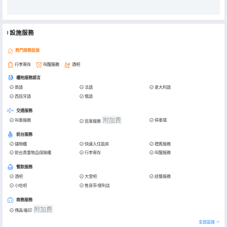
設施服務
熱門服務設施
行李寄存
叫醒服務
酒吧
櫃枱服務語言
英語
法語
意大利語
西班牙語
俄語
交通服務
附加费
叫車服務
停車場
班車服務
前台服務
儲物櫃
快速入住退房
禮賓服務
前台貴重物品保險櫃
行李寄存
叫醒服務
餐飲服務
酒吧
大堂吧
送餐服務
小吃吧
售貨亭/便利店
商務服務
附加费
傳真/複印
全部設施