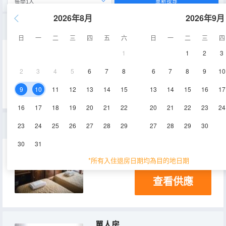
重新搜尋
2026年8月
2026年9月
三人間
日
一
二
三
四
五
六
日
一
二
三
四
1
1
2
3
24㎡
空調
2
3
4
5
6
7
8
6
7
8
9
10
查看供應
9
10
11
12
13
14
15
13
14
15
16
17
16
17
18
19
20
21
22
20
21
22
23
24
雙床雙人間
23
24
25
26
27
28
29
27
28
29
30
30
31
18㎡
空調
*所有入住退房日期均為目的地日期
查看供應
單人房