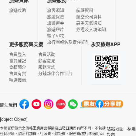
旅遊資訊
旅遊服務
旅遊攻略
旅客須知
航班資料
旅遊保險
航空公司資料
旅遊禮券
惡劣天氣通知
旅遊短片
簽證及入境須知
電子印花
旅行團報名及責任細則
更多服務與支援
永安旅遊APP
會員登入
會員活動
會員登記
顧客意見
會籍簡介
服務查詢
會員有賞
分銷夥伴合作平台
精選優惠
關注我們
[object Object]
本網頁所顯示之價格因應產品種類及出發日期而有所不同，不包括
站點地圖
私隱
|
任何稅項、燃油附加費、行政費、簽証費、服務費(旅行團適用)及
政策