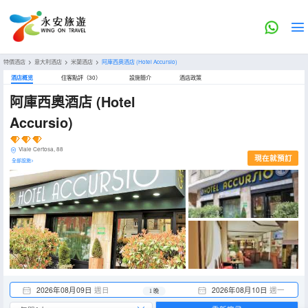
特價酒店
>
意大利酒店
>
米蘭酒店
>
阿庫西奧酒店
(Hotel Accursio)
酒店概览
住客點評（30）
設施簡介
酒店政策
阿庫西奧酒店
(Hotel
Accursio)
Viale Certosa, 88
現在就預訂
全部設施>
2026年08月09日
週日
2026年08月10日
週一
1 晚