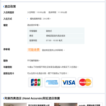
酒店政策
入住和退房
入住時間：13:00以後 退房時間：11:00以前
入住方式
櫃枱服務時間：24小時。
餐飲
酒店提供早餐。
早餐種類
歐陸式
費用
價格請直接向酒店查詢
營業時間
07:00 - 10:00 每天
停車場
可能收费
酒店附近提供公共停車場
。
寵物
不可攜帶寵物。
年齡限制
18歲以下的房客不得在沒有家長或監護人的情況下入住酒店。
接受信用卡
可以信用卡在酒店付款，閣下可使用以下信用卡：
阿庫西奧酒店
(Hotel Accursio)
附近酒店推薦
馬可安東尼奧達爾雷20號
notaMi - 羅蘭迪複式帶露