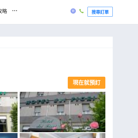
...
攻略
搜尋訂單
現在就預訂