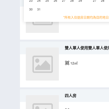
標準房
23
24
25
26
27
28
29
27
28
30
31
12㎡
*所有入住退房日期均為目的地日
雙人單人使用雙人單人使
12㎡
四人房