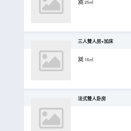
25㎡
三人雙人房+加床
16㎡
法式雙人卧房