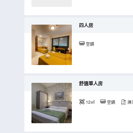
四人房
空調
舒適單人房
12㎡
空調
淋