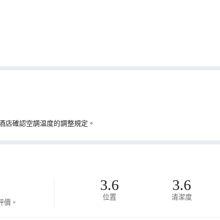
酒店確認空調温度的調整規定。
3.6
3.6
位置
清潔度
評價。