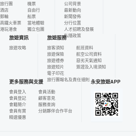
旅行團
機票
公司背景
酒店
自由行
最新動向
郵輪
船票
新聞發佈
高鐵火車票
當地體驗
分行位置
港玩港食
獨立包團
人才招聘及發展
私隱政策
旅遊資訊
旅遊服務
旅遊攻略
旅客須知
航班資料
旅遊保險
航空公司資料
旅遊禮券
惡劣天氣通知
旅遊短片
簽證及入境須知
電子印花
旅行團報名及責任細則
更多服務與支援
永安旅遊APP
會員登入
會員活動
會員登記
顧客意見
會籍簡介
服務查詢
會員有賞
分銷夥伴合作平台
精選優惠