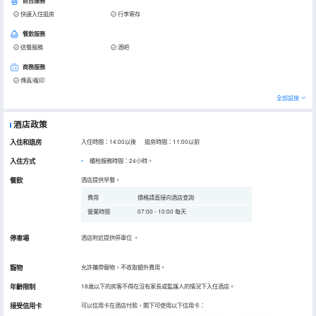
前台服務
快速入住退房
行李寄存
餐飲服務
送餐服務
酒吧
商務服務
傳真/複印
全部設施
酒店政策
入住和退房
入住時間：14:00以後 退房時間：11:00以前
入住方式
櫃枱服務時間：24小時。
餐飲
酒店提供早餐。
費用
價格請直接向酒店查詢
營業時間
07:00 - 10:00 每天
停車場
酒店附近提供停車位
。
寵物
允許攜帶寵物，不收取額外費用。
年齡限制
18歲以下的房客不得在沒有家長或監護人的情況下入住酒店。
接受信用卡
可以信用卡在酒店付款，閣下可使用以下信用卡：