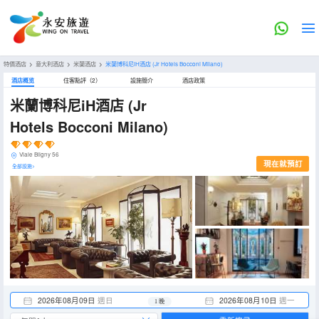
特價酒店
>
意大利酒店
>
米蘭酒店
>
米蘭博科尼iH酒店
(Jr Hotels Bocconi Milano)
酒店概览
住客點評（2）
設施簡介
酒店政策
米蘭博科尼iH酒店
(Jr
Hotels Bocconi Milano)
Viale Bligny 56
現在就預訂
全部設施>
2026年08月09日
週日
2026年08月10日
週一
1 晚