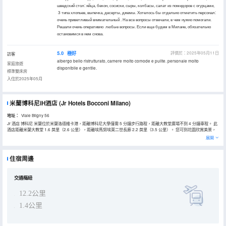
шведский стол: яйца, бекон, сосиски, сыры, колбасы, салат из помидоров с огурцами,
3 типа хлопьев, выпечка, десерты, джемы. Хотелось бы отдельно отметить персонал:
очень приветливый внимательный . На все вопросы отвечали, в чем нужно помогали.
Решали очень оперативно любые вопросы. Если еще будем в Милане, обязательно
остановимся в нем снова.
5.0
極好
評價於：2025年05月11日
訪客
albergo bello ristrutturato, camere molto comode e pulite. personale molto
家庭旅遊
disponibile e gentile.
標準雙床房
入住於2025年05月
米蘭博科尼iH酒店
(Jr Hotels Bocconi Milano)
地址：
Viale Bligny 56
Jr 酒店 博科尼 米蘭位於米蘭洛德維卡港，距離博科尼大學僅需 5 分鐘步行路程，距離大教堂廣場不到 4 分鐘車程。 此
酒店距離米蘭大教堂 1.6 英里（2.6 公里），距離埃馬努埃萊二世長廊 2.2 英里（3.5 公里）。 您可到花園欣賞美景，
還可利用免費 WiFi等服務和設施。 您可享受酒店的客房送餐服務。每天 07:00 至 10:00 提供收費的自助式早餐。 特色
展開
服務/設施包括24 小時前台服務和電梯。 有 58 間客房提供迷你吧；您定能在旅途中找到家的舒適。提供免費無線網
絡，方便您與朋友保持聯繫；數碼頻道可滿足您的娛樂需求。浴室提供淋浴設施、免費洗浴用品和坐浴桶。便利設施包
括電話和遮光窗簾；而且每天提供客房服務。
住宿周邊
交通樞紐
12.2公里
1.4公里