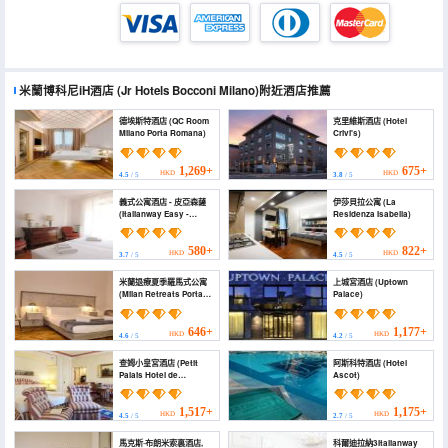
米蘭博科尼iH酒店
(Jr Hotels Bocconi Milano)
附近酒店推薦
德埃斯特酒店 (QC Room
克里維斯酒店 (Hotel
Milano Porta Romana)
Crivi's)
1,269+
675+
HKD
HKD
4.5
/ 5
3.8
/ 5
義式公寓酒店 - 皮亞森薩
伊莎貝拉公寓 (La
(Italianway Easy -
Residenza Isabella)
Piacenza 9)
580+
822+
HKD
HKD
3.7
/ 5
4.5
/ 5
米蘭退療夏季羅馬式公寓
上城宮酒店 (Uptown
(Milan Retreats Porta
Palace)
Romana)
646+
1,177+
HKD
HKD
4.6
/ 5
4.2
/ 5
查姆小皇宮酒店 (Petit
阿斯科特酒店 (Hotel
Palais Hotel de
Ascot)
Charme)
1,517+
1,175+
HKD
HKD
4.5
/ 5
2.7
/ 5
馬克斯·布朗米索裏酒店,
科爾迪拉納3Italianway