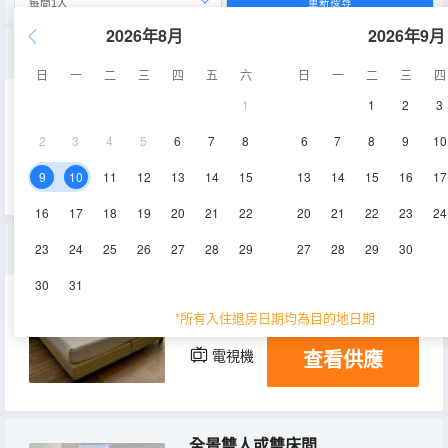
重新搜尋
2026年8月
2026年9月
標準雙人或雙床房
日
一
二
三
四
五
六
日
一
二
三
四
1
1
2
3
18㎡
空調
淋浴
2
3
4
5
6
7
8
6
7
8
9
10
查看供應
電視機
9
10
11
12
13
14
15
13
14
15
16
17
16
17
18
19
20
21
22
20
21
22
23
24
高級雙人或雙床房
23
24
25
26
27
28
29
27
28
29
30
30
31
20㎡
空調
淋浴
*所有入住退房日期均為目的地日期
查看供應
電視機
全景雙人或雙床間