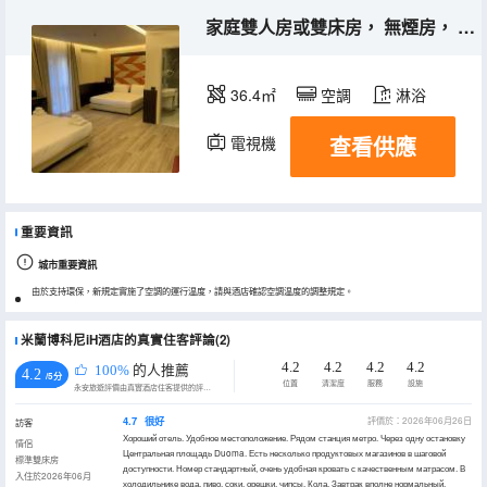
家庭雙人房或雙床房， 無煙房， 空調
36.4㎡
空調
淋浴
查看供應
電視機
重要資訊
城市重要資訊
由於支持環保，新規定實施了空調的運行温度，請與酒店確認空調温度的調整規定。
米蘭博科尼iH酒店的真實住客評論(2)
4.2
4.2
4.2
4.2
100%
的人推薦
4.2
/5分
位置
清潔度
服務
設施
永安旅遊評價由真實酒店住客提供的評價。
4.7
很好
評價於：2026年06月26日
訪客
Хороший отель. Удобное местоположение. Рядом станция метро. Через одну остановку
情侶
Центральная площадь Duoma. Есть несколько продуктовых магазинов в шаговой
標準雙床房
доступности. Номер стандартный, очень удобная кровать с качественным матрасом. В
入住於2026年06月
холодильнике вода, пиво, соки, орешки, чипсы, Кола. Завтрак вполне нормальный,