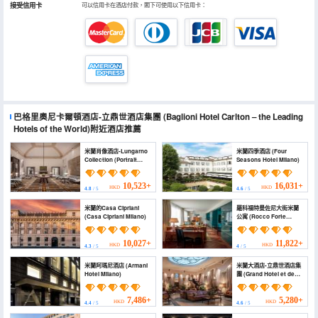
接受信用卡
可以信用卡在酒店付款，閣下可使用以下信用卡：
巴格里奧尼卡爾頓酒店-立鼎世酒店集團
(Baglioni Hotel Carlton – the Leading
Hotels of the World)
附近酒店推薦
米蘭肖像酒店-Lungarno
米蘭四季酒店 (Four
Collection (Portrait
Seasons Hotel Milano)
Milano - Lungarno
Collection)
10,523+
16,031+
HKD
HKD
4.8
/ 5
4.6
/ 5
米蘭的Casa Cipriani
羅科福特曼佐尼大街米蘭
(Casa Cipriani Milano)
公寓 (Rocco Forte
House Via Manzoni
Milan)
10,027+
11,822+
HKD
HKD
4.3
/ 5
4
/ 5
米蘭阿瑪尼酒店 (Armani
米蘭大酒店-立鼎世酒店集
Hotel Milano)
團 (Grand Hotel et de
Milan - the Leading
Hotels of the World)
7,486+
5,280+
HKD
HKD
4.4
/ 5
4.6
/ 5