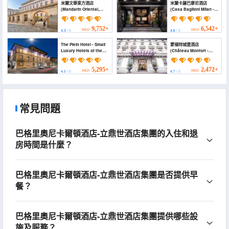
米蘭文華東方酒店
米蘭卡薩巴廖尼酒店
(Mandarin Oriental,
(Casa Baglioni Milan -
Milan)
the Leading Hotels of
the World)
9,752+
6,542+
HKD
HKD
4.3
/ 5
4.6
/ 5
The Plein Hotel - Small
蒙福特城堡酒店
Luxury Hotels of the
(Château Monfort -
World (The Plein Hotel -
Relais & Châteaux)
Small Luxury Hotels of
the World)
5,295+
2,472+
HKD
HKD
4.5
/ 5
4.7
/ 5
常見問題
巴格里奧尼卡爾頓酒店-立鼎世酒店集團的入住和退
房時間是什麼？
巴格里奧尼卡爾頓酒店-立鼎世酒店集團是否提供早
餐？
巴格里奧尼卡爾頓酒店-立鼎世酒店集團提供哪些設
施及服務？