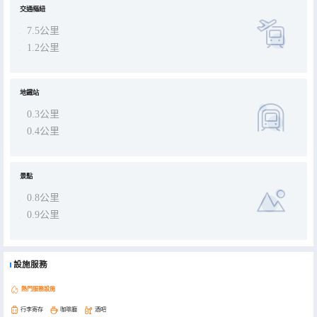
心打造的客房可以提供例如獨立客廳甚至陽台或露台之類的選擇。部分精選客房配有室內視頻流媒體、每日報紙或電
視，以確保為客人提供娛樂。部分客房配備了沖泡咖啡或茶的器具，您的飲用需求一定會得到滿足。巴格里奧尼卡爾頓
交通樞紐
酒店-立鼎世酒店集團特定客房的衞生間提供浴袍、毛巾或吹風機。 用美味的早餐開始新的完美一天。在巴格里奧尼卡
爾頓酒店-立鼎世酒店集團，您可以在住宿內享用美味佳餚。每天在住宿內的咖啡廳享用一杯咖啡，開啟您美好的假期清
7.5公里
晨。 酒店提供各種精美餐點，確保您隨時可享用。輕鬆體驗美妙的夜晚！住宿提供娛樂設施，讓您不必離開住宿，便可
享受一個愉快的夜晚。您可全天參與巴格里奧尼卡爾頓酒店-立鼎世酒店集團提供的各種娛樂活動。 經過漫長的一天
1.2公里
後，您可以前往水療設施放鬆身心，恢復活力。 若您不想放棄日常鍛鍊，可以前往住宿的健身中心，保持您的活力和健
康。
地鐵站
0.3公里
0.4公里
景點
0.8公里
0.9公里
設施服務
熱門服務設施
行李寄存
咖啡廳
酒吧