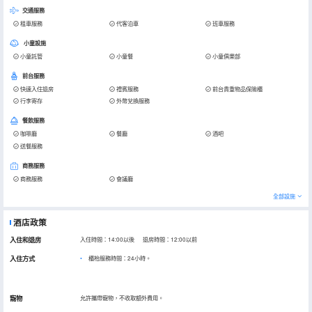
交通服務
租車服務
代客泊車
班車服務
小童設施
小童託管
小童餐
小童俱樂部
前台服務
快速入住退房
禮賓服務
前台貴重物品保險櫃
行李寄存
外幣兌換服務
餐飲服務
咖啡廳
餐廳
酒吧
送餐服務
商務服務
商務服務
會議廳
全部設施
酒店政策
入住和退房
入住時間：14:00以後 退房時間：12:00以前
入住方式
櫃枱服務時間：24小時。
寵物
允許攜帶寵物，不收取額外費用。