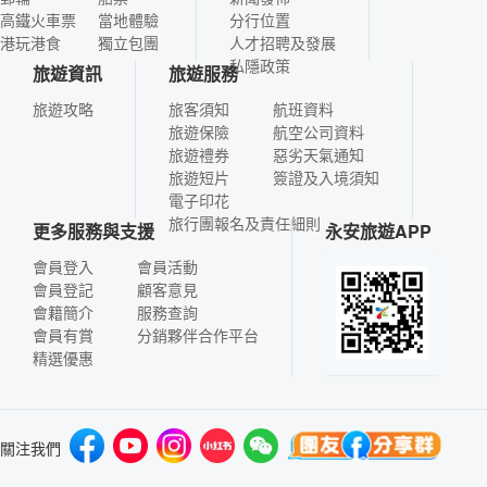
高鐵火車票
當地體驗
分行位置
港玩港食
獨立包團
人才招聘及發展
私隱政策
旅遊資訊
旅遊服務
旅遊攻略
旅客須知
航班資料
旅遊保險
航空公司資料
旅遊禮券
惡劣天氣通知
旅遊短片
簽證及入境須知
電子印花
旅行團報名及責任細則
更多服務與支援
永安旅遊APP
會員登入
會員活動
會員登記
顧客意見
會籍簡介
服務查詢
會員有賞
分銷夥伴合作平台
精選優惠
關注我們