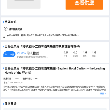
查看供應
重要資訊
城市重要資訊
由於支持環保，新規定實施了空調的運行温度，請與酒店確認空調温度的調整規定。
巴格里奧尼卡爾頓酒店-立鼎世酒店集團的真實住客評論(0)
4.6
4.6
4.6
4.6
0%
的人推薦
4.6
/5分
位置
清潔度
服務
設施
永安旅遊評價由真實酒店住客提供的評價。
巴格里奧尼卡爾頓酒店-立鼎世酒店集團
(Baglioni Hotel Carlton – the Leading
Hotels of the World)
開業時間：
1962
装修時間；
2012
地址：
Via Senato, 5
我們竭力確保客人享受一流的服務和設施，為客人帶來舒適的體驗。您在整個住宿期間均可免費使用 Wi-Fi，保持即時
通信。 如果您需要往返機場的交通服務，住宿可以在您入住日期前進行安排。使用住宿提供的交通服務，輕鬆探索米蘭
的精彩。若駕車前來，您可以享受住宿內提供的便利停車設施。通過前台提供的禮賓服務，輕鬆計劃您的日常活動，滿
展開
足您的旅行需求。 大堂設有精美的壁爐，您可以在酒店温馨的大堂放鬆身心，感受温暖。 巴格里奧尼卡爾頓酒店-立鼎
世酒店集團提供洗衣服務，讓您穿着喜歡的服裝，展現您最好的一面。渴望放鬆？巴格里奧尼卡爾頓酒店-立鼎世酒店集
團為您提供客房送餐服務等便利設施，讓您充分享受住宿時光。 請注意，為確保所有客人能夠享受更新鮮的空氣，住宿
住宿周邊
內嚴禁吸煙。 您僅可在指定吸煙區吸煙。每間客房均以舒適為宗旨，提供一系列設施服務，讓您享受靜謐的睡眠，同時
確保您的舒適度。 部分客房提供空調或寢具用品，以確保您的舒適和便利。 巴格里奧尼卡爾頓酒店-立鼎世酒店集團精