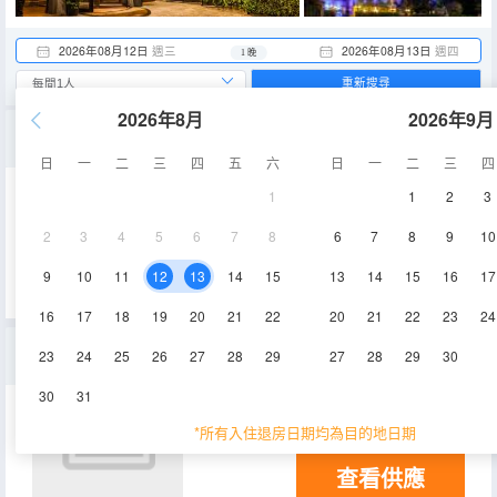
2026年08月12日
週三
2026年08月13日
週四
1 晚
重新搜尋
2026年8月
2026年9月
高級房
日
一
二
三
四
五
六
日
一
二
三
四
1
1
2
3
2
3
4
5
6
7
8
6
7
8
9
10
查看供應
9
10
11
12
13
14
15
13
14
15
16
17
16
17
18
19
20
21
22
20
21
22
23
24
豪華房
23
24
25
26
27
28
29
27
28
29
30
30
31
*所有入住退房日期均為目的地日期
查看供應