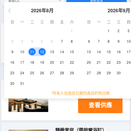
重新搜尋
2026年8月
2026年9月
小型套房 - 帶水力按摩淋浴
日
一
二
三
四
五
六
日
一
二
三
四
1
1
2
3
40㎡
冰箱
2
3
4
5
6
7
8
6
7
8
9
10
查看供應
9
10
11
12
13
14
15
13
14
15
16
17
16
17
18
19
20
21
22
20
21
22
23
24
家庭精緻套房
23
24
25
26
27
28
29
27
28
29
30
30
31
40㎡
冰箱
*所有入住退房日期均為目的地日期
查看供應
精緻套房（帶按摩浴缸）