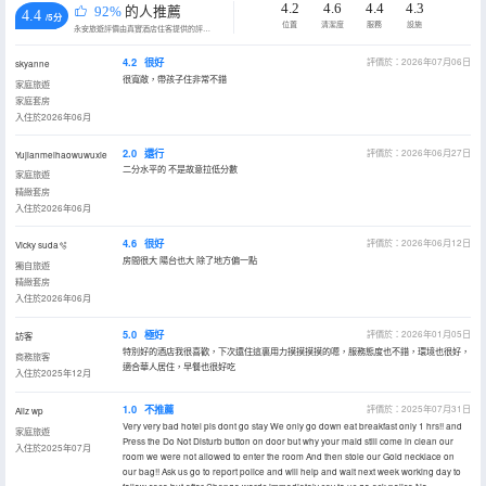
4.2
4.6
4.4
4.3
92%
的人推薦
4.4
/5分
位置
清潔度
服務
設施
永安旅遊評價由真實酒店住客提供的評價。
4.2
很好
評價於：2026年07月06日
skyanne
很寬敞，帶孩子住非常不錯
家庭旅遊
家庭套房
入住於2026年06月
2.0
還行
評價於：2026年06月27日
Yujianmeihaowuwuxie
二分水平的 不是故意拉低分數
家庭旅遊
精緻套房
入住於2026年06月
4.6
很好
評價於：2026年06月12日
Vicky suda🫧
房間很大 陽台也大 除了地方偏一點
獨自旅遊
精緻套房
入住於2026年06月
5.0
極好
評價於：2026年01月05日
訪客
特別好的酒店我很喜歡，下次還住這裏用力摸摸摸摸的嗯，服務態度也不錯，環境也很好，
商務旅客
適合華人居住，早餐也很好吃
入住於2025年12月
1.0
不推薦
評價於：2025年07月31日
Aliz wp
Very very bad hotel pls dont go stay We only go down eat breakfast only 1 hrs!! and
家庭旅遊
Press the Do Not Disturb button on door but why your maid still come in clean our
入住於2025年07月
room we were not allowed to enter the room And then stole our Gold necklace on
our bag!! Ask us go to report police and will help and wait next week working day to