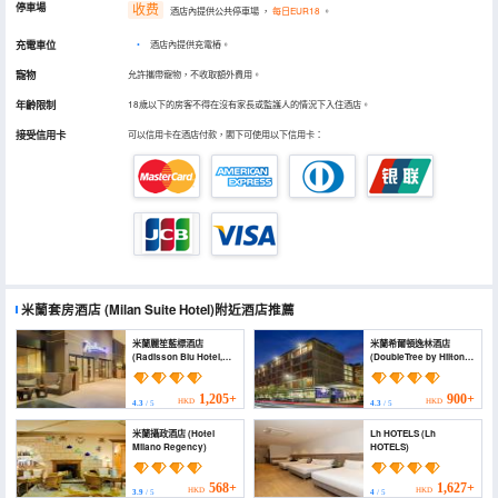
停車場
收费
酒店內提供公共停車場
，
每日EUR18
。
充電車位
•
酒店內提供充電樁。
寵物
允許攜帶寵物，不收取額外費用。
年齡限制
18歲以下的房客不得在沒有家長或監護人的情況下入住酒店。
接受信用卡
可以信用卡在酒店付款，閣下可使用以下信用卡：
米蘭套房酒店
(Milan Suite Hotel)
附近酒店推薦
米蘭麗笙藍標酒店
米蘭希爾頓逸林酒店
(Radisson Blu Hotel,
(DoubleTree by Hilton
Milan)
Milan)
1,205+
900+
HKD
HKD
4.3
/ 5
4.3
/ 5
米蘭攝政酒店 (Hotel
Lh HOTELS (Lh
Milano Regency)
HOTELS)
568+
1,627+
HKD
HKD
3.9
/ 5
4
/ 5