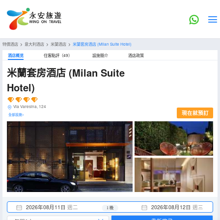
特價酒店
>
意大利酒店
>
米蘭酒店
>
米蘭套房酒店
(Milan Suite Hotel)
酒店概览
住客點評（49）
設施簡介
酒店政策
米蘭套房酒店
(Milan Suite
Hotel)
Via Varesina, 124
現在就預訂
全部設施>
2026年08月11日
週二
2026年08月12日
週三
1 晚