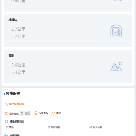
0.8公里
地鐵站
2.7公里
2.7公里
景點
5.6公里
5.4公里
設施服務
熱門服務設施
附加费
行李寄存
酒吧
接機服務
櫃枱服務語言
英語
菲律賓語
意大利語
交通服務