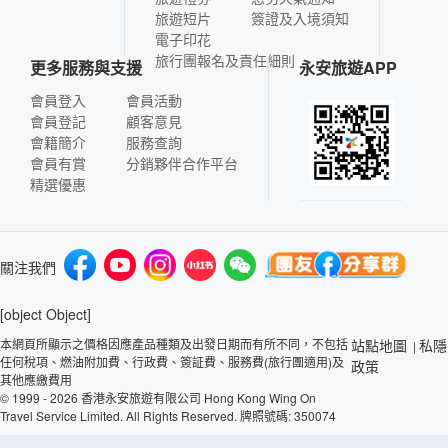
旅遊短片
簽證及入境須知
電子印花
旅行團報名及責任細則
更多服務與支援
永安旅遊APP
會員登入
會員活動
會員登記
顧客意見
會籍簡介
服務查詢
會員有賞
分銷夥伴合作平台
精選優惠
關注我們
[object Object]
本網頁所顯示之價格因應產品種類及出發日期而有所不同，不包括
站點地圖
私隱
|
任何稅項、燃油附加費、行政費、簽証費、服務費(旅行團適用)及
政策
其他應繳費用
© 1999 - 2026 香港永安旅遊有限公司 Hong Kong Wing On
Travel Service Limited. All Rights Reserved. 牌照號碼: 350074