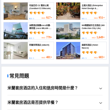
坎迪亞尼 C2 雙房公寓
企業大酒店 (Enterprise
(Candiani C2 Bilocale)
Hotel Design &
Boutique)
927+
951+
HKD
HKD
4.5
/ 5
4.3
/ 5
洲際酒店集團voco米蘭-
NH精選城市生活酒店 (NH
費耶雷 (voco MILAN -
Collection City Life)
FIERE by IHG)
779+
1,649+
HKD
HKD
4.3
/ 5
4.6
/ 5
阿爾貝蒂酒店 (Alberti)
納斯科酒店 (Hotel
Nasco)
401+
683+
HKD
HKD
2.5
/ 5
4.5
/ 5
常見問題
米蘭套房酒店的入住和退房時間是什麼？
米蘭套房酒店是否提供早餐？