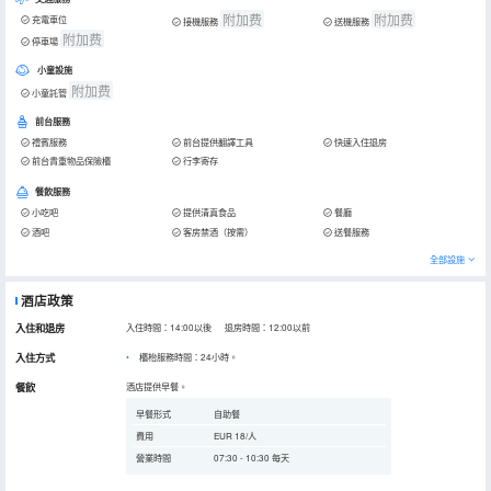
附加费
附加费
充電車位
接機服務
送機服務
附加费
停車場
小童設施
附加费
小童託管
前台服務
禮賓服務
前台提供翻譯工具
快速入住退房
前台貴重物品保險櫃
行李寄存
餐飲服務
小吃吧
提供清真食品
餐廳
酒吧
客房禁酒（按需）
送餐服務
全部設施
酒店政策
入住和退房
入住時間：14:00以後 退房時間：12:00以前
入住方式
櫃枱服務時間：24小時。
餐飲
酒店提供早餐。
早餐形式
自助餐
費用
EUR 18/人
營業時間
07:30 - 10:30 每天