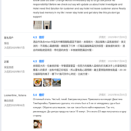
follow case but after Change words immediately say to us go ask police No
responsibility!! Before we check out say will update us about hotel investigate and
Hotel need find Solution for customer and say hotel not leave customer alone Really
really bad memory in my life i never stay hotel and get story like this pls dont go
support
4.5
很好
評價於：2025年07月09日
匿名用戶
酒店作為去milan市區的中轉落腳點還是不錯的，房間很大。酒店服務人員態度很好，英文
情侶
流利，不用擔心溝通問題。期間落了行李，打電話讓服務員找到保管，最後順利拿到。 酒
入住於2025年07月
店的缺點就是隔音，帶花園的房型，半夜被隔壁講話吵醒。
4.5
很好
評價於：2025年07月08日
訪客
房間挺大的，住着很舒服。早餐還算豐富，但西方的服務人員傾向於先解決手上的事情再回
家庭旅遊
應客人的需求，這和中國正好相反，所以要有點心理預期。離主要景點稍微有點遠，20-30
入住於2025年07月
分鐘車程的樣子，樓下57路可到中心附近，比較方便。
5.0
極好
評價於：2025年06月05日
Lookertime_Yuliana
Отличный отель. Чистый, тихий. Завтраки вкусные. Приезжала на концерт Джастина
獨自旅遊
Тимберлейка. Правильно сделала, что отель был в 3 км от ипподрома, где и был
入住於2025年06月
концерт. Обратно шла пешком, так как такси было найти нереально. Так что,
рекомендую. До центра города на такси 15 минут. Это около 23 евро получалось в одну
сторону.