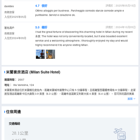
4.7
很好
評價於：2025年05月15日
davides
Ottimo alloggio per business . Parcheggio comodo stanze comode ampie e
商務旅客
pulitissime. Servizi e colazione ok.
入住於2025年05月
5.0
極好
評價於：2024年10月05日
匿名用戶
I had the great fortune of discovering this charming hotel in Milan during my recent
商務旅客
永安. The hotel was not only conveniently located, but it also boasted excellent
入住於2024年09月
service and a welcoming atmosphere. I thoroughly enjoyed my stay and would
highly recommend it to anyone visiting Milan.
米蘭套房酒店
(Milan Suite Hotel)
開業時間：
2007
地址：
Via Varesina, 124
米蘭套房酒店位於米蘭維拉皮佐內，距離米蘭城市展覽中心只有 5 分鐘車程，且距離聖西羅體育場有 8 分鐘車程。 此家
居型酒店距離斯卡拉大劇院 3.9 英里（6.3 公里），距離布宜諾斯艾利斯大街 4 英里（6.4 公里）。 您可到花園欣賞美
景，還可利用禮賓服務和保姆服務（收費）等服務和設施。 您可以去主打意大利菜的BALANCE餐廳享用美味的晚餐；
展開
也可以待在房間裏，享受部分時段客房送餐服務。在忙碌的一天後，不妨去酒吧/酒廊輕鬆一下。自助式早餐（收費）供
應時間為：週一至週五 07:30 至 10:30，週末 07:30 至 10:30。 特色服務/設施包括免費高速有線上網、電腦站點和快
速退房。酒店設有收費的24 小時往返機場班車，此外還提供收費自助停車。 有 57 間特色家居的客房提供室內私人熱水
住宿周邊
浴缸和液晶電視；選一間，好好款待一下自己。您的卧床備有羽絨被和高檔床上用品。提供衞星電視，可滿足您的娛樂
需求。便利設施包括電話，以及可存放筆記本電腦的保險箱和迷你吧。
交通樞紐
28.1公里