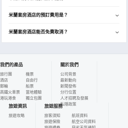
米蘭套房酒店的預訂費用是？
米蘭套房酒店能否免費取消？
我們的產品
關於我們
旅行團
機票
公司背景
酒店
自由行
最新動向
郵輪
船票
新聞發佈
高鐵火車票
當地體驗
分行位置
港玩港食
獨立包團
人才招聘及發展
私隱政策
旅遊資訊
旅遊服務
旅遊攻略
旅客須知
航班資料
旅遊保險
航空公司資料
旅遊禮券
惡劣天氣通知