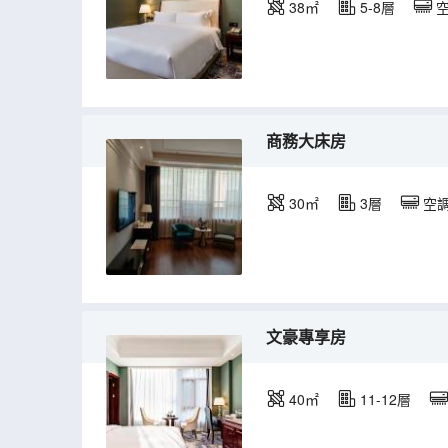
38㎡
5-8層
商務大床房
30㎡
3層
空
文豪專享房
40㎡
11-12層