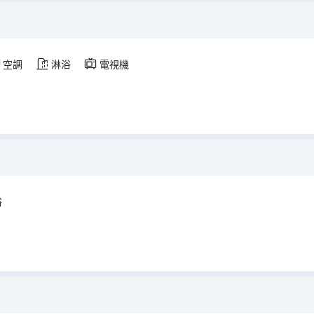
空調
淋浴
電視機
浴