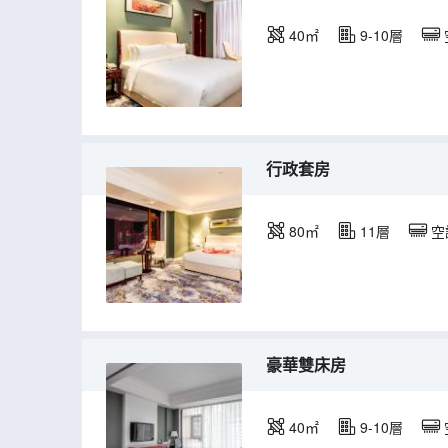
40㎡
9-10層
行政套房
80㎡
11層
空
豪華雙床房
40㎡
9-10層