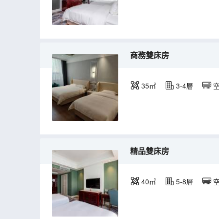
商務雙床房
35㎡
3-4層
精品雙床房
40㎡
5-8層