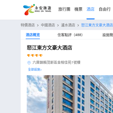
旅行團
機票
酒店
自由行
特價酒店
>
中國酒店
>
瀘水酒店
>
怒江東方文豪大酒店
酒店概览
住客點評（488）
設施簡
怒江東方文豪大酒店
六庫鎮賴茂新區金榕佳苑1號樓
全部設施>