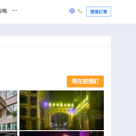
...
攻略
搜尋訂單
現在就預訂