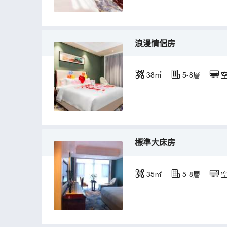
浪漫情侶房
38㎡
5-8層
標準大床房
35㎡
5-8層