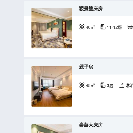
觀景雙床房
40㎡
11-12層
親子房
45㎡
3層
淋
豪華大床房