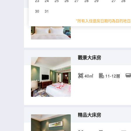
特價大床房
23
24
25
26
27
28
29
27
28
30
31
30㎡
5層
空
*所有入住退房日期均為目的地日
觀景大床房
40㎡
11-12層
精品大床房