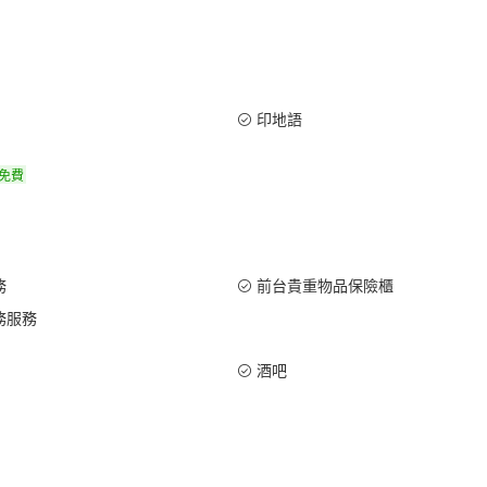
印地語
免費
務
前台貴重物品保險櫃
務服務
酒吧