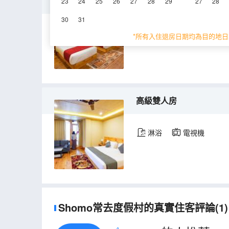
標準雙床房
23
24
25
26
27
28
29
27
28
30
31
20㎡
淋浴
電
*所有入住退房日期均為目的地日
高級雙人房
淋浴
電視機
Shomo常去度假村的真實住客評論(1)