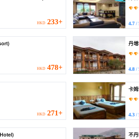
233+
HKD
4.7
/
esort)
478+
HKD
4.8
/
271+
HKD
4.3
/
ng Hotel)