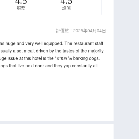
4.5
4.5
服務
設施
評價於：2025年04月04日
as huge and very well equipped. The restaurant staff
ally a set meal, driven by the tastes of the majority
uge issue at this hotel is the *&*&#(*& barking dogs.
dogs that live next door and they yap constantly all