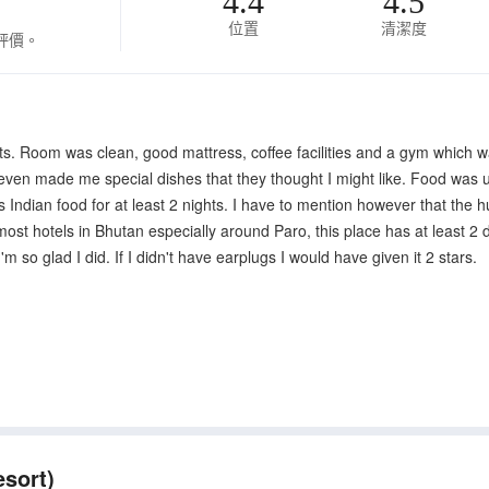
4.4
4.5
位置
清潔度
評價。
ts. Room was clean, good mattress, coffee facilities and a gym which w
ven made me special dishes that they thought I might like. Food was usu
 Indian food for at least 2 nights. I have to mention however that the h
 most hotels in Bhutan especially around Paro, this place has at least 2 
'm so glad I did. If I didn't have earplugs I would have given it 2 stars.
sort)