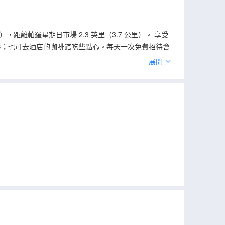
，距離帕羅星期日市場 2.3 英里（3.7 公里）。 享受
美餐；也可去酒店的咖啡館吃些點心。每天一次免費招待會
務、多語言服務和行李寄存。酒店提供免費自助停車。 有
展開
。客房設有私人陽台。提供免費無線網絡，方便您與朋友保