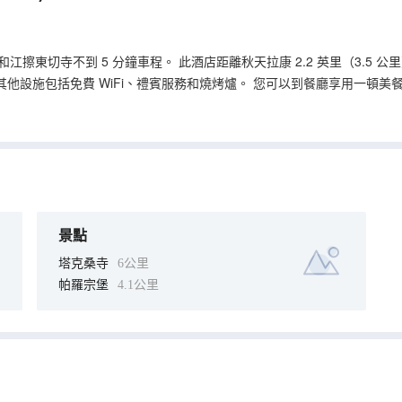
東切寺不到 5 分鐘車程。 此酒店距離秋天拉康 2.2 英里（3.5 公里）
他設施包括免費 WiFi、禮賓服務和燒烤爐。 您可以到餐廳享用一頓
天後，不妨去酒吧/酒廊輕鬆一下。 特色服務/設施包括24 小時前台服
間，好好款待一下自己。您的記憶海綿床墊卧床備有羽絨被和高檔床上用品
景點
塔克桑寺
6公里
帕羅宗堡
4.1公里