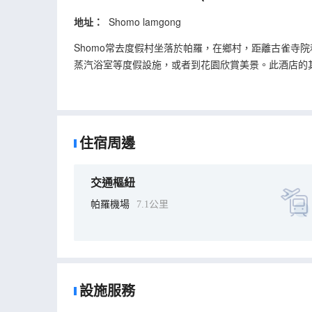
地址：
Shomo lamgong
Shomo常去度假村坐落於帕羅，在鄉村，距離古雀寺院和江擦
蒸汽浴室等度假設施，或者到花園欣賞美景。此酒店的其
舉行免費招待會，您可以藉此結識其他住客。在忙碌的一
30 間特色裝修的客房提供壁爐和LED 電視；選一
持聯繫；有線頻道可滿足您的娛樂需求。
住宿周邊
交通樞紐
帕羅機場
7.1公里
設施服務