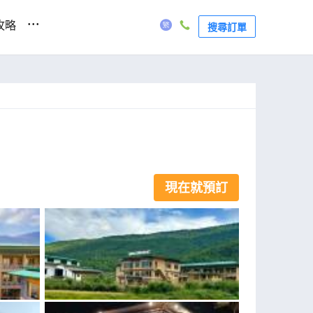
...
攻略
搜尋訂單
現在就預訂