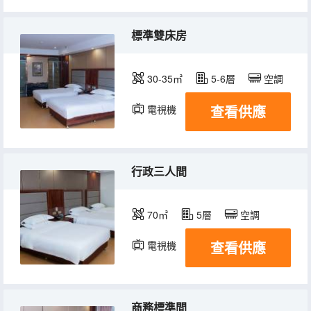
標準雙床房
30-35㎡
5-6層
空調
查看供應
電視機
行政三人間
70㎡
5層
空調
查看供應
電視機
商務標準間