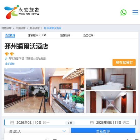
特價酒店
>
中國酒店
>
邳州酒店
>
邳州邁爾沃酒店
酒店概览
住客點評（143）
設施簡介
酒店政策
邳州邁爾沃酒店
青年東路79號 (環衞處公交站對面)
現在就預訂
全部設施>
2026年08月10日
週一
2026年08月11日
週二
1 晚
重新搜尋