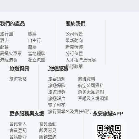
我們的產品
關於我們
旅行團
機票
公司背景
酒店
自由行
最新動向
郵輪
船票
新聞發佈
高鐵火車票
當地體驗
分行位置
港玩港食
獨立包團
人才招聘及發展
私隱政策
旅遊資訊
旅遊服務
旅遊攻略
旅客須知
航班資料
旅遊保險
航空公司資料
旅遊禮券
惡劣天氣通知
旅遊短片
簽證及入境須知
電子印花
旅行團報名及責任細則
更多服務與支援
永安旅遊APP
會員登入
會員活動
會員登記
顧客意見
會籍簡介
服務查詢