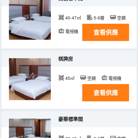
40-47㎡
5-6層
空調
查看供應
電視機
棋牌房
45㎡
空調
電視機
查看供應
豪華標準間