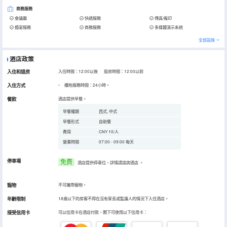
商務服務
會議廳
快遞服務
傳真/複印
婚宴服務
商務服務
多媒體演示系統
全部設施
酒店政策
入住和退房
入住時間：12:00以後 退房時間：12:00以前
入住方式
櫃枱服務時間：24小時。
餐飲
酒店提供早餐。
早餐種類
西式, 中式
早餐形式
自助餐
費用
CNY 10/人
營業時間
07:00 - 09:00 每天
停車場
免费
酒店提供停車位，詳情請諮詢酒店
。
寵物
不可攜帶寵物。
年齡限制
18歲以下的房客不得在沒有家長或監護人的情況下入住酒店。
接受信用卡
可以信用卡在酒店付款，閣下可使用以下信用卡：