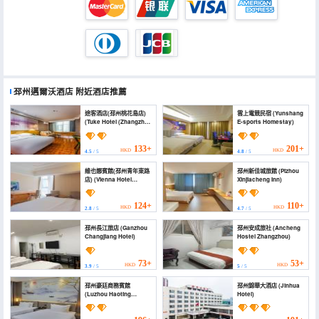
邳州邁爾沃酒店
附近酒店推薦
途客酒店(邳州桃花島店)
雲上電競民宿 (Yunshang
(Tuke Hotel (Zhangzhou
E-sports Homestay)
Taohua Island))
133+
201+
HKD
HKD
4.5
/ 5
4.8
/ 5
維也娜賓館(邳州青年東路
邳州新佳城旅館 (Pizhou
店) (Vienna Hotel
Xinjiacheng Inn)
(Pizhou Qingnian East
Road))
124+
110+
HKD
HKD
2.8
/ 5
4.7
/ 5
邳州長江旅店 (Ganzhou
邳州安成旅社 (Ancheng
Changjiang Hotel)
Hostel Zhangzhou)
73+
53+
HKD
HKD
3.9
/ 5
5
/ 5
邳州豪廷商務賓館
邳州錦華大酒店 (Jinhua
(Luzhou Haoting
Hotel)
Business Hotel)