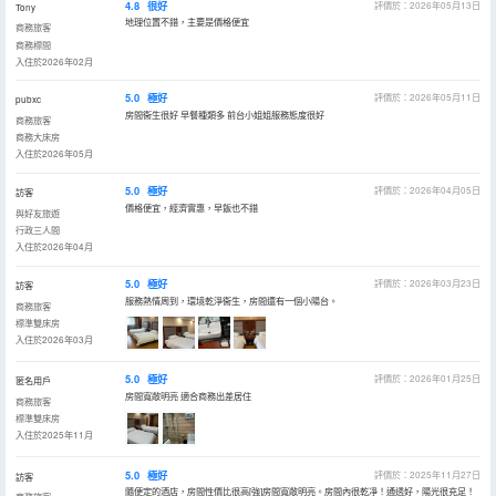
4.8
很好
評價於：2026年05月13日
Tony
地理位置不錯，主要是價格便宜
商務旅客
商務標間
入住於2026年02月
5.0
極好
評價於：2026年05月11日
pubxc
房間衞生很好 早餐種類多 前台小姐姐服務態度很好
商務旅客
商務大床房
入住於2026年05月
5.0
極好
評價於：2026年04月05日
訪客
價格便宜，經濟實惠，早飯也不錯
與好友旅遊
行政三人間
入住於2026年04月
5.0
極好
評價於：2026年03月23日
訪客
服務熱情周到，環境乾淨衞生，房間還有一個小陽台。
商務旅客
標準雙床房
入住於2026年03月
5.0
極好
評價於：2026年01月25日
匿名用戶
房間寬敞明亮 適合商務出差居住
商務旅客
標準雙床房
入住於2025年11月
5.0
極好
評價於：2025年11月27日
訪客
隨便定的酒店，房間性價比很高[強]房間寬敞明亮。房間內很乾凈！通透好，陽光很充足！