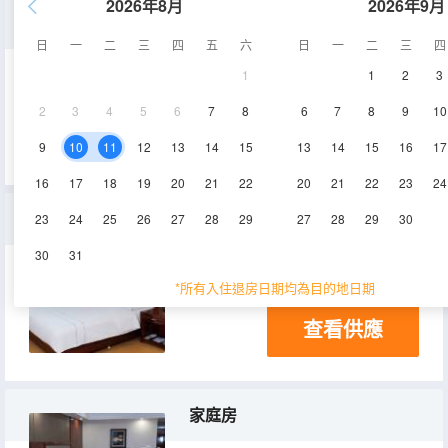
2026年8月
2026年9月
經濟雙床房
日
一
二
三
四
五
六
日
一
二
三
四
1
1
2
3
30㎡
5層
空調
2
3
4
5
6
7
8
6
7
8
9
10
查看供應
電視機
9
10
11
12
13
14
15
13
14
15
16
17
16
17
18
19
20
21
22
20
21
22
23
24
豪華大床房
23
24
25
26
27
28
29
27
28
29
30
30
31
55㎡
空調
*所有入住退房日期均為目的地日期
查看供應
家庭房