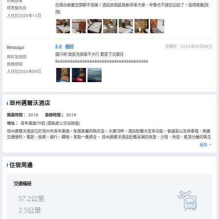
商務旅客
在陽台做着空調都不用開！酒店房間設施新停車方便，早餐也不錯忘記拍了！值得推薦[玫
標準雙床房
瑰]
入住於2025年11月
5.0
極好
評價於：2024年09月28日
Bietaagui
還行吧 就是洗頭膏不大行 要是下次還住
與好友旅遊
āaaaaaaaaaaaaaaaaaaaaaaaaaaaaaaaaaaaaa
商務標間
入住於2024年09月
邳州邁爾沃酒店
開業時間：
2018
装修時間；
2018
地址：
青年東路79號 (環衞處公交站對面)
邳州邁爾沃酒店位於邳州市青年東路，毗鄰美麗的桃花島、大運河畔。酒店配備大型多功能、會議室以及停車場。周邊
交通便利，餐飲、娛樂、銀行、購物、景點一應俱全。 邳州邁爾沃酒店配備高端的床墊、沙發、地毯、乾濕分離的衞生
間等。酒店選用綠色、健康、環保的材質，是您外出商務辦公，家居旅遊、親友招待的理想選擇！
展開
住宿周邊
交通樞紐
57.2公里
2.5公里