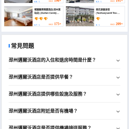
196+
191+
HKD
HKD
4.6
/ 5
4.3
/ 5
榴蓮糖果精選酒店(邳州東
桃花源裏茶宿
站店) (Durian Candy
(Taohuayuanli Tea-
Select Hotel (Pizhou
themed Stay)
Taohua Island Qingnian
East Road))
175+
209+
HKD
HKD
4.7
/ 5
4
/ 5
常見問題
邳州邁爾沃酒店的入住和退房時間是什麼？
邳州邁爾沃酒店是否提供早餐？
邳州邁爾沃酒店提供哪些設施及服務？
邳州邁爾沃酒店附近是否有機場？
邳州邁爾沃酒店是否提供機場接送服務？