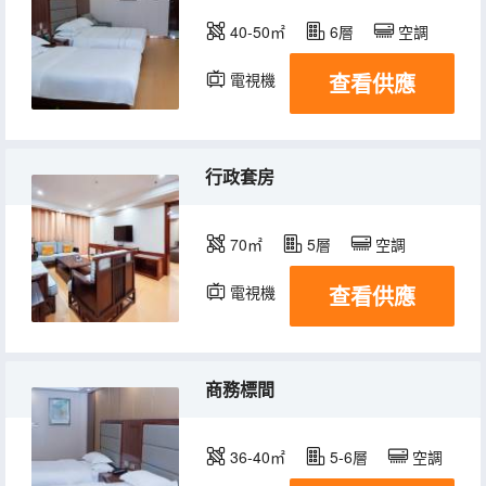
40-50㎡
6層
空調
查看供應
電視機
行政套房
70㎡
5層
空調
查看供應
電視機
商務標間
36-40㎡
5-6層
空調