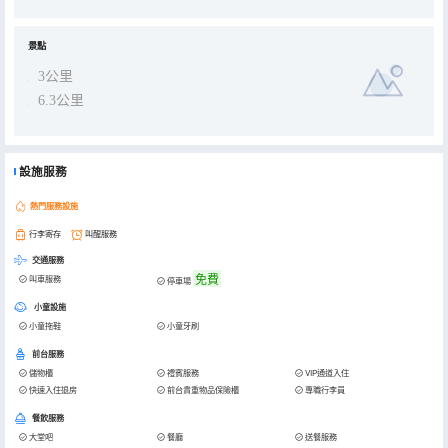
景點
3公里
6.3公里
設施服務
熱門服務設施
行李寄存
叫醒服務
交通服務
免費
叫車服務
停車場
小童設施
小童拖鞋
小童牙刷
前台服務
儲物櫃
禮賓服務
VIP通道入住
快速入住退房
前台貴重物品保險櫃
專職行李員
餐飲服務
大堂吧
餐廳
送餐服務