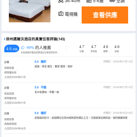
36-40㎡
5-6層
空調
查看供應
電視機
邳州邁爾沃酒店的真實住客評論(143)
4.7
4.7
4.6
4.6
99%
的人推薦
4.6
/5分
位置
清潔度
服務
設施
永安旅遊評價由真實酒店住客提供的評價。
5.0
極好
評價於：2026年07月14日
訪客
設施：齊全 衞生：整潔 環境：很好
商務旅客
標準雙床房
入住於2026年07月
3.0
不錯
評價於：2026年07月13日
訪客
毛巾有異味，早餐一般
家庭旅遊
標準雙床房
入住於2026年07月
5.0
極好
評價於：2026年06月18日
訪客
房間真的好大，這個價位在邳州絕對是性價比之王。日過差旅足夠的話，強烈推薦他家
商務旅客
商務標準間
入住於2026年06月