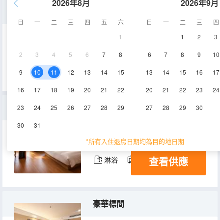
2026年8月
2026年9月
大床房
日
一
二
三
四
五
六
日
一
二
三
四
1
1
2
3
30-35㎡
1-3層
空調
2
3
4
5
6
7
8
6
7
8
9
10
查看供應
淋浴
電視機
冰箱
9
10
11
12
13
14
15
13
14
15
16
17
16
17
18
19
20
21
22
20
21
22
23
24
豪華大床房
23
24
25
26
27
28
29
27
28
29
30
30
31
30-35㎡
2-3層
空調
*所有入住退房日期均為目的地日期
查看供應
淋浴
電視機
冰箱
豪華標間