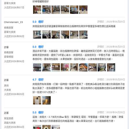
好棒哦耀眼很好
豪華大床房
入住於2026年07月
5.0
極好
評價於：2026年06月25日
Chenxiansen_23
房間設施齊全舒適温馨豪華裝裝修前台服務特別周到早餐豐富多樣性價比超高推薦
商務旅客
豪華大床房
入住於2026年06月
5.0
極好
評價於：2026年06月20日
訪客
酒店非常不錯，大廳寬敞，前台服務特別熱情，離很遠就微笑打招呼，辦入住時很貼心，根
商務旅客
據需求提供房間，還倒了2杯愛心茶水，房間明亮，設施很齊全，早餐也不錯，裏面的豆腐
豪華標間
卷很好吃，還有現包餛飩，水果很新鮮，挺好的酒店，以後有機會還會在光顧。
入住於2026年06月
4.7
很好
評價於：2026年05月29日
訪客
房間竟然有除濕機，打開一段時間一點都不潮濕了，很乾爽👍衞浴乾濕分離分別兩個房子這
其他
點太滿意了。很多細節都不錯，早飯也很不錯。前台姓周的小姐姐服務也很好👍如果隔音更
大床房
好一些就100%完美了。
入住於2026年05月
5.0
極好
評價於：2026年04月28日
訪客
設施：房間大，2.7米的大床🛏 衞生：幹靜衞生 環境：早餐豐盛，停車方便！ 服務：熱情
家庭旅遊
周到！每次出行到那邊都是住的維嘉酒店。離火車東站也近。出行道路都很方便。
高級大床房
入住於2026年04月