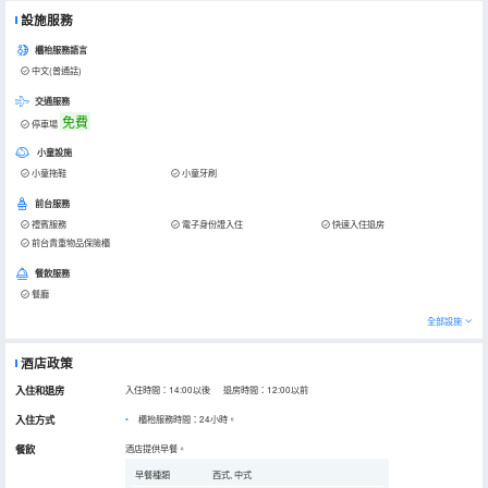
設施服務
櫃枱服務語言
中文(普通話)
交通服務
免費
停車場
小童設施
小童拖鞋
小童牙刷
前台服務
禮賓服務
電子身份證入住
快速入住退房
前台貴重物品保險櫃
餐飲服務
餐廳
全部設施
酒店政策
入住和退房
入住時間：14:00以後 退房時間：12:00以前
入住方式
櫃枱服務時間：24小時。
餐飲
酒店提供早餐。
早餐種類
西式, 中式