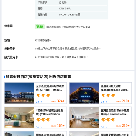
早餐形式
自助餐
費用
CNY 28/人
營業時間
07:00 - 09:30 每天
停車場
免费
無法提前預約：酒店附近提供公共停車場
。
寵物
不可攜帶寵物。
年齡限制
18歲以下的房客不得在沒有家長或監護人的情況下入住酒店。
接受信用卡
可以信用卡在酒店付款，閣下可使用以下信用卡：
維嘉假日酒店(邳州東站店)
附近酒店推薦
全季酒店(邳州東站市政府
隆豐湖州際大酒店
店) (JI Hotel (Pizhou
(Longfeng Lake Zhouji
East Station Municipal
Hotel)
Government))
324+
210+
HKD
HKD
4.8
/ 5
4.5
/ 5
Y酒店(邳州瑞興路桃花島
藍灣假日酒店(邳州中鈺廣
店) (Y Hotel(Peizhou
場店) (Lanwan Holiday
Pizhou Peach Blossom
Hotel)
Island Branch))
165+
210+
HKD
HKD
4.5
/ 5
4.7
/ 5
麗楓酒店(邳州東站桃花島
榴蓮糖果精選酒店(邳州東