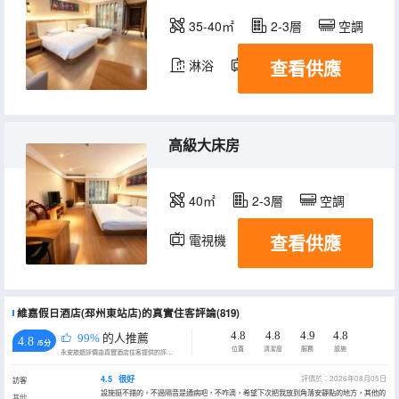
35-40㎡
2-3層
空調
查看供應
淋浴
電視機
冰箱
高級大床房
40㎡
2-3層
空調
查看供應
電視機
冰箱
維嘉假日酒店(邳州東站店)的真實住客評論(819)
4.8
4.8
4.9
4.8
99%
的人推薦
4.8
/5分
位置
清潔度
服務
設施
永安旅遊評價由真實酒店住客提供的評價。
4.5
很好
評價於：2026年08月05日
訪客
設施挺不錯的。不過隔音是通病吧，不咋滴，希望下次把我放到角落安靜點的地方，其他的
其他