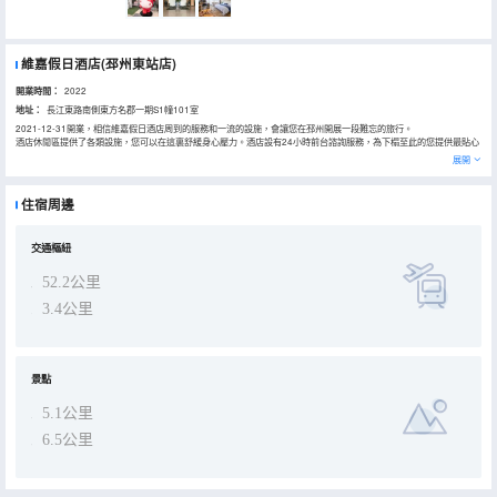
維嘉假日酒店(邳州東站店)
開業時間：
2022
地址：
長江東路南側東方名郡一期S1幢101室
2021-12-31開業，相信維嘉假日酒店周到的服務和一流的設施，會讓您在邳州開展一段難忘的旅行。
酒店休閒區提供了各類設施，您可以在這裏舒緩身心壓力。酒店設有24小時前台諮詢服務，為下榻至此的您提供最貼心
的行程安排。
展開
住宿周邊
交通樞紐
52.2公里
3.4公里
景點
5.1公里
6.5公里