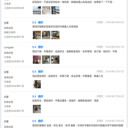
挺滿意的，不過浴室地板有一塊色跡，剛開始還以為是血呢，結果摸了一下不是，
大床房
入住於2026年08月
5.0
極好
評價於：2026年08月02日
訪客
環境好服務好設施齊全挺好的推薦入住很滿意
商務旅客
高級大床房
入住於2026年07月
5.0
極好
評價於：2026年08月01日
Longyao
環境不錯，早餐很好，設施齊全，服務態度很好，有停車場，很方便，挺好的，不錯
商務旅客
大床房
入住於2026年07月
5.0
極好
評價於：2026年07月07日
訪客
酒店環境很好，設施齊全，停車方便，床品舒適，早餐豐富，推薦入住
商務旅客
大床房
入住於2026年07月
5.0
極好
評價於：2026年07月05日
訪客
設施齊全，環境很好，早餐品種多，味道好，服務態度很好，滿意
商務旅客
大床房
入住於2026年07月
5.0
極好
評價於：2026年07月03日
訪客
環境好服務好 設施：齊全 衞生：乾淨 服務：非常好早餐好吃挺好的推薦非常不錯很好服務
商務旅客