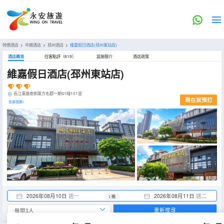
特價酒店
>
中國酒店
>
邳州酒店
>
維嘉假日酒店(邳州東站店)
酒店概览
住客點評（819）
設施簡介
酒店政策
維嘉假日酒店(邳州東站店)
長江東路南側東方名郡一期S1幢101室
現在就預訂
全部設施>
2026年08月10日
週一
2026年08月11日
週二
1 晚
重新搜尋