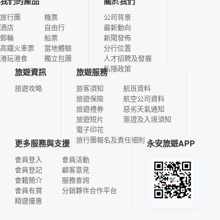
我們的產品
關於我們
旅行團
機票
公司背景
酒店
自由行
最新動向
郵輪
船票
新聞發佈
高鐵火車票
當地體驗
分行位置
港玩港食
獨立包團
人才招聘及發展
私隱政策
旅遊資訊
旅遊服務
旅遊攻略
旅客須知
航班資料
旅遊保險
航空公司資料
旅遊禮券
惡劣天氣通知
旅遊短片
簽證及入境須知
電子印花
旅行團報名及責任細則
更多服務與支援
永安旅遊APP
會員登入
會員活動
會員登記
顧客意見
會籍簡介
服務查詢
會員有賞
分銷夥伴合作平台
精選優惠