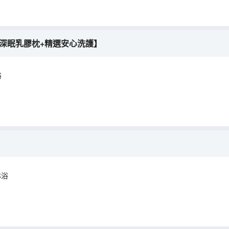
【深眠乳膠枕+精選安心洗護】
浴
淋浴