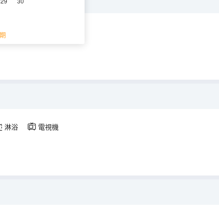
29
30
浴
期
淋浴
電視機