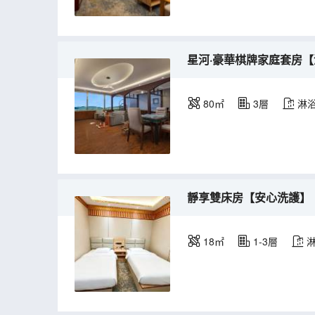
星河·豪華棋牌家庭套房
80㎡
3層
淋
靜享雙床房【安心洗護】
18㎡
1-3層