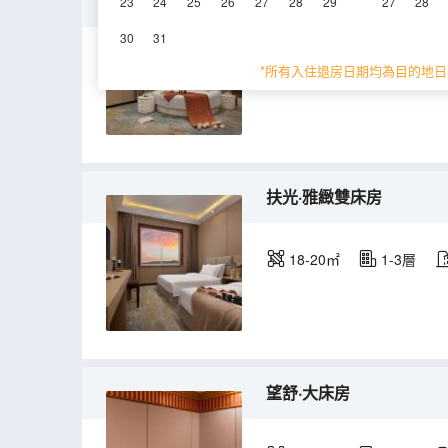
落蘇·投影圓床房
23
24
25
26
27
28
29
27
28
30
31
30㎡
3層
淋
*所有入住退房日期均為目的地日
扶光·雅緻雙床房
18-20㎡
1-3層
望舒·大床房