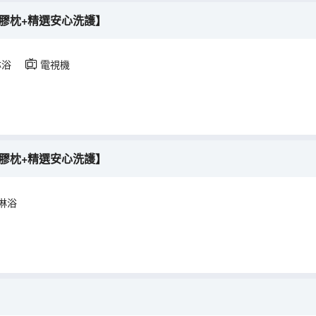
膠枕+精選安心洗護】
淋浴
電視機
膠枕+精選安心洗護】
淋浴