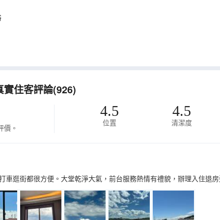
浴
實住客評論(926)
4.5
4.5
位置
清潔度
評價。
打車逛街都很方便。大堂乾淨大氣，前台服務熱情有禮貌，辦理入住退房