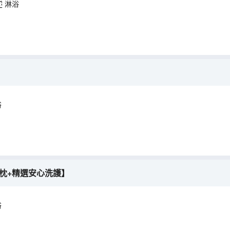
淋浴
浴
枕+精選安心洗護】
浴