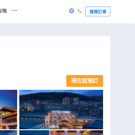
...
攻略
搜尋訂單
現在就預訂