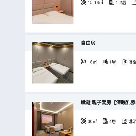
15-18㎡
1-2層
自由房
18㎡
1層
淋
纖凝·親子套房【深眠乳膠
30㎡
4層
淋