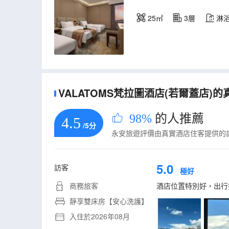
25㎡
3層
淋
VALATOMS梵拉圖酒店(若爾蓋店)的真
98%
的人推薦
4.5
/5分
永安旅遊評價由真實酒店住客提供的
5.0
訪客
極好
商務旅客
酒店位置特別好，出行
靜享雙床房【安心洗護】
入住於2026年08月