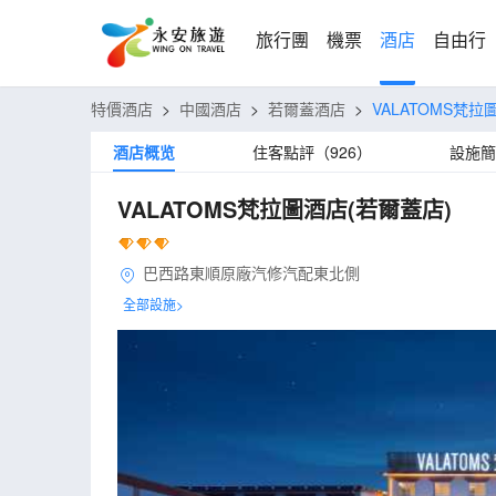
旅行團
機票
酒店
自由行
特價酒店
>
中國酒店
>
若爾蓋酒店
>
VALATOMS梵拉
酒店概览
住客點評（926）
設施簡
VALATOMS梵拉圖酒店(若爾蓋店)
巴西路東順原廠汽修汽配東北側
全部設施>