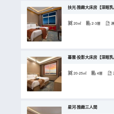
扶光·雅緻大床房【深眠乳
20㎡
2-3層
暮雲·投影大床房【深眠乳
20-25㎡
4層
星河·雅緻三人間