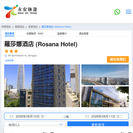
特價酒店
>
韓國酒店
>
首爾酒店
>
羅莎娜酒店
(Rosana Hotel)
酒店概览
住客點評（392）
設施簡介
酒店政策
羅莎娜酒店
(Rosana Hotel)
98 Samhaksa-ro, Songpa
現在就預訂
全部設施>
2026年08月10日
週一
2026年08月11日
週二
1 晚
重新搜尋