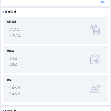
施。 您可以到Rosana Buffet享用一頓美餐，或者去酒店的咖啡館吃些點心。自助式早餐（收費）供應時間為：週一至
展開
週五 07:00 至 09:30，週末 07:30 至 10:00。 特色服務/設施包括電腦站點、乾洗/洗衣服務和24 小時前台服務。酒店
提供免費自助停車。 有 81 間空調客房提供加熱地板和LED 電視；您定能在旅途中找到家的舒適。提供有線電視，可滿
足您的娛樂需求。便利設施包括保險箱和書桌；而且按要求提供提供客房服務。
住宿周邊
交通樞紐
27公里
2.3公里
地鐵站
0.4公里
0.8公里
景點
0.6公里
0.8公里