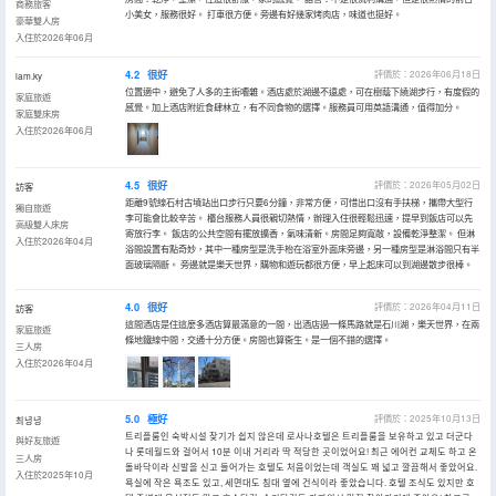
商務旅客
小美女，服務很好。 打車很方便。旁邊有好幾家烤肉店，味道也挺好。
豪華雙人房
入住於2026年06月
4.2
很好
評價於：2026年06月18日
lam.ky
位置適中，避免了人多的主街嘈雜。酒店處於湖邊不遠處，可在樹蔭下繞湖步行，有度假的
家庭旅遊
感覺。加上酒店附近食肆林立，有不同食物的選擇。服務員可用英語溝通，值得加分。
家庭雙床房
入住於2026年06月
4.5
很好
評價於：2026年05月02日
訪客
距離9號線石村古墳站出口步行只要6分鐘，非常方便，可惜出口沒有手扶梯，攜帶大型行
獨自旅遊
李可能會比較辛苦。 櫃台服務人員很親切熱情，辦理入住很輕鬆迅速，提早到飯店可以先
高級雙人床房
寄放行李。 飯店的公共空間有擺放擴香，氣味清新。房間足夠寬敞，設備乾淨整潔。 但淋
入住於2026年04月
浴間設置有點奇妙，其中一種房型是洗手枱在浴室外面床旁邊，另一種房型是淋浴間只有半
面玻璃隔斷。 旁邊就是樂天世界，購物和遊玩都很方便，早上起床可以到湖邊散步很棒。
4.0
很好
評價於：2026年04月11日
訪客
這間酒店是住這麼多酒店算最滿意的一間，出酒店過一條馬路就是石川湖，樂天世界，在兩
家庭旅遊
條地鐵線中間，交通十分方便。房間也算衞生。是一個不錯的選擇。
三人房
入住於2026年04月
5.0
極好
評價於：2025年10月13日
최녕녕
트리플룸인 숙박시설 찾기가 쉽지 않은데 로사나호텔은 트리플룸을 보유하고 있고 더군다
與好友旅遊
나 롯데월드와 걸어서 10분 이내 거리라 딱 적당한 곳이었어요! 최근 에어컨 교체도 하고 온
三人房
돌바닥이라 신발을 신고 들어가는 호텔도 처음이었는데 객실도 꽤 넓고 깔끔해서 좋았어요.
入住於2025年10月
욕실에 작은 욕조도 있고, 세면대도 침대 옆에 건식이라 좋았습니다. 호텔 조식도 있지만 호