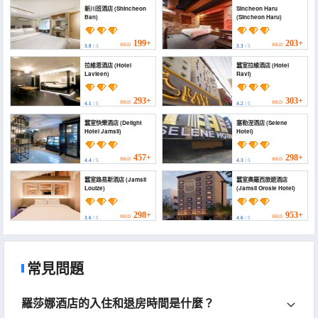
新川班酒店 (Shincheon
Sincheon Haru
Ban)
(Sincheon Haru)
199+
203+
HKD
HKD
3.8
/ 5
3.3
/ 5
拉維恩酒店 (Hotel
蠶室拉維酒店 (Hotel
Lavieen)
Ravi)
293+
303+
HKD
HKD
4.1
/ 5
4.2
/ 5
蠶室快樂酒店 (Delight
塞勒涅酒店 (Selene
Hotel Jamsil)
Hotel)
457+
298+
HKD
HKD
4.4
/ 5
4.3
/ 5
蠶室路易斯酒店 (Jamsil
蠶室奧羅西旅遊酒店
Louize)
(Jamsil Orosie Hotel)
298+
953+
HKD
HKD
3.6
/ 5
4.6
/ 5
常見問題
羅莎娜酒店的入住和退房時間是什麼？