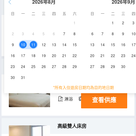
2026年8月
2026年9月
三人房
日
一
二
三
四
五
六
日
一
二
三
四
1
1
2
3
28.1㎡
空調
電視機
2
3
4
5
6
7
8
6
7
8
9
10
查看供應
冰箱
9
10
11
12
13
14
15
13
14
15
16
17
16
17
18
19
20
21
22
20
21
22
23
24
豪華雙人房
23
24
25
26
27
28
29
27
28
29
30
30
31
28.1㎡
3-14層
空調
*所有入住退房日期均為目的地日期
查看供應
淋浴
電視機
冰箱
高級雙人床房