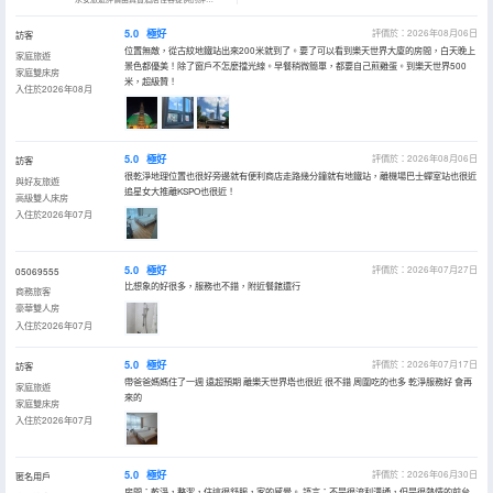
5.0
極好
評價於：2026年08月06日
訪客
位置無敵，從古紋地鐵站出來200米就到了。要了可以看到樂天世界大廈的房間，白天晚上
家庭旅遊
景色都優美！除了窗戶不怎麼擋光線。早餐稍微簡單，都要自己煎雞蛋。到樂天世界500
家庭雙床房
米，超級贊！
入住於2026年08月
5.0
極好
評價於：2026年08月06日
訪客
很乾淨地理位置也很好旁邊就有便利商店走路幾分鐘就有地鐵站，離機場巴士蟬室站也很近
與好友旅遊
追星女大推離KSPO也很近！
高級雙人床房
入住於2026年07月
5.0
極好
評價於：2026年07月27日
05069555
比想象的好很多，服務也不錯，附近餐館還行
商務旅客
豪華雙人房
入住於2026年07月
5.0
極好
評價於：2026年07月17日
訪客
帶爸爸媽媽住了一週 遠超預期 離樂天世界塔也很近 很不錯 周圍吃的也多 乾淨服務好 會再
家庭旅遊
來的
家庭雙床房
入住於2026年07月
5.0
極好
評價於：2026年06月30日
匿名用戶
房間：乾淨，整潔，住這很舒服，家的感覺。 語言：不是很流利溝通，但是很熱情的前台