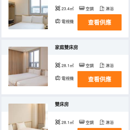
23.4㎡
空調
淋浴
查看供應
電視機
冰箱
家庭雙床房
28.1㎡
空調
淋浴
查看供應
電視機
冰箱
雙床房
28.1㎡
空調
淋浴