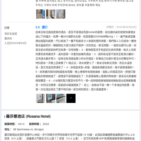
텔 주변에 음식점도 많고 호수단길, 송리단길도 가까워서 맛집 찾아가기에 좋아요! 참고로
주차는 기계식 타워 주차인데 SUV는 외부를 이용해야 해요.
2.0
還行
評價於：2025年09月08日
訪客
從來沒有住過這麼差的酒店，甚至不是酒店而是motel的感覺，這在國內真的就是快捷酒店
與好友旅遊
或以下的檔次。如果一晚300塊那也合理，但是兩晚2000RMB啊omg！ 1、進門後就是廉
雙床房
價出租屋的感覺，門口衹放了一雙不知道多少人穿過的塑料拖鞋，我們兩人入住衹有一雙拖
入住於2025年09月
鞋也蠻搞笑的。韓國現在大部分酒店不提供一次性用品，那沒問題，一般前台都可以買，但
是去前台問卻説他們沒有賣一次性拖鞋。 2、最神經是洗手枱設定在床的旁邊，每次上完廁
所要到床旁邊洗手，真的是第一次看到這樣的酒店。 3、廁所和浴室不是完全乾濕分離的，
且洗澡水壓非常小，從來沒有洗過這麼小的水的酒店。好像自己在過什麼沒水的艱苦年代。
特別是有一天晚上回來晚了11點左右，熱水就更小了，根本沒有辦法洗頭，而且水温很
低，夏天洗澡洗得凍死了。 4、床就是床架+床墊，連個床頭都沒有的，被子感覺潮潮的。
5、床旁邊的燈的控制面板有問題，晚上睡覺所有燈熄滅後，面板上的燈是亮的。把燈打開
面板的燈就熄滅了，感覺是不是線路接反了。於是導致晚上睡覺的時候就一直有亮光照着眼
睛很難受。 6、小冰箱的製冷聲音吵到不行。隔一段時間就會嗡嗡嗡地開始發出低頻振動聲
音，吵到沒法睡覺，衹能把冰箱插頭拔了。 綜上，這根本不是一晚一千多酒店的配置，我
第一次住酒店萌生了要不明天換一家住吧的想法。請大家避雷吧。
羅莎娜酒店
(Rosana Hotel)
開業時間：
2013
装修時間；
2022
地址：
98 Samhaksa-ro, Songpa
羅莎娜酒店坐落於首爾中心地段，步行到樂天世界塔和樂天世界不超過 15 分鐘。 此酒店距離國際會議暨展示中心 2.8
英里（4.5 公里），距離東大門歷史文化公園 7.7 英里（12.4 公里）。 您可利用免費 WiFi和禮賓服務等便利服務和設