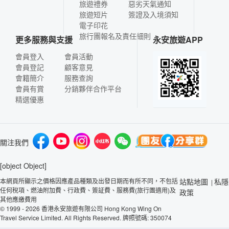
旅遊禮券
惡劣天氣通知
旅遊短片
簽證及入境須知
電子印花
旅行團報名及責任細則
更多服務與支援
永安旅遊APP
會員登入
會員活動
會員登記
顧客意見
會籍簡介
服務查詢
會員有賞
分銷夥伴合作平台
精選優惠
關注我們
[object Object]
本網頁所顯示之價格因應產品種類及出發日期而有所不同，不包括
站點地圖
私隱
|
任何稅項、燃油附加費、行政費、簽証費、服務費(旅行團適用)及
政策
其他應繳費用
© 1999 - 2026 香港永安旅遊有限公司 Hong Kong Wing On
Travel Service Limited. All Rights Reserved. 牌照號碼: 350074