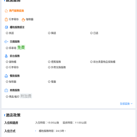
設施服務
熱門服務設施
行李寄存
咖啡廳
櫃枱服務語言
英語
韓語
日語
交通服務
免費
停車場
前台服務
儲物櫃
禮賓服務
前台貴重物品保險櫃
行李寄存
外幣兌換服務
餐飲服務
咖啡廳
餐廳
商務服務
附加费
傳真/複印
全部設施
酒店政策
入住和退房
入住時間：15:00以後 退房時間：11:00以前
入住方式
櫃枱服務時間：24小時。