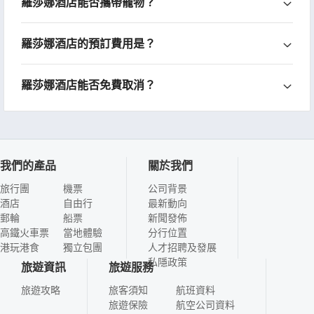
羅莎娜酒店能否攜帶寵物？
羅莎娜酒店的預訂費用是？
羅莎娜酒店能否免費取消？
我們的產品
關於我們
旅行團
機票
公司背景
酒店
自由行
最新動向
郵輪
船票
新聞發佈
高鐵火車票
當地體驗
分行位置
港玩港食
獨立包團
人才招聘及發展
私隱政策
旅遊資訊
旅遊服務
旅遊攻略
旅客須知
航班資料
旅遊保險
航空公司資料