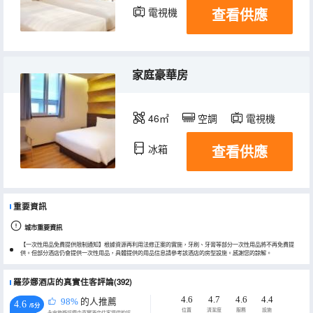
查看供應
電視機
冰箱
家庭豪華房
46㎡
空調
電視機
查看供應
冰箱
重要資訊
城市重要資訊
【一次性用品免費提供限制通知】根據資源再利用法修正案的實施，牙刷、牙膏等部分一次性用品將不再免費提
供。但部分酒店仍會提供一次性用品，具體提供的用品信息請參考該酒店的房型設施。感謝您的諒解。
羅莎娜酒店的真實住客評論(392)
4.6
4.7
4.6
4.4
98%
的人推薦
4.6
/5分
位置
清潔度
服務
設施
永安旅遊評價由真實酒店住客提供的評價。