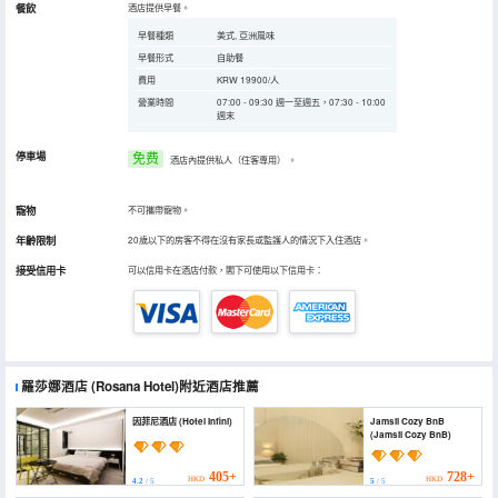
餐飲
酒店提供早餐。
早餐種類
美式, 亞洲風味
早餐形式
自助餐
費用
KRW 19900/人
營業時間
07:00 - 09:30 週一至週五，07:30 - 10:00
週末
停車場
免费
酒店內提供私人（住客專用）
。
寵物
不可攜帶寵物。
年齡限制
20歲以下的房客不得在沒有家長或監護人的情況下入住酒店。
接受信用卡
可以信用卡在酒店付款，閣下可使用以下信用卡：
羅莎娜酒店
(Rosana Hotel)
附近酒店推薦
因菲尼酒店 (Hotel Infini)
Jamsil Cozy BnB
(Jamsil Cozy BnB)
405+
728+
HKD
HKD
4.2
/ 5
5
/ 5