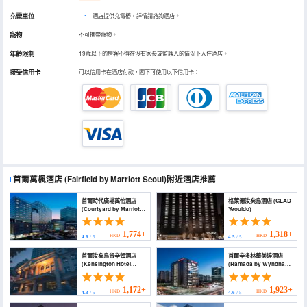
充電車位
•
酒店提供充電樁，詳情請諮詢酒店。
寵物
不可攜帶寵物。
年齡限制
19歲以下的房客不得在沒有家長或監護人的情況下入住酒店。
接受信用卡
可以信用卡在酒店付款，閣下可使用以下信用卡：
首爾萬楓酒店
(Fairfield by Marriott Seoul)
附近酒店推薦
首爾時代廣場萬怡酒店
格萊德汝矣島酒店 (GLAD
(Courtyard by Marriott
Yeouido)
Seoul Times Square)
1,774+
1,318+
HKD
HKD
4.6
/ 5
4.5
/ 5
首爾汝矣島肯辛頓酒店
首爾辛多林華美達酒店
(Kensington Hotel
(Ramada by Wyndham
Yeouido)
Seoul Sindorim)
1,172+
1,923+
HKD
HKD
4.3
/ 5
4.6
/ 5