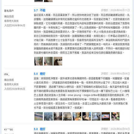
3.7
不錯
評價於：2026年06月11日
匿名用戶
當初是家人推薦，而且是萬豪旗下，所以很快地就決定了這間。而且想說離捷運站很近。先
獨自旅遊
說優點，這間離捷運站非常的近服務也蠻好的也很乾淨。但是當初忽略了，也是他最最大的
尊貴特大床房
缺點就是，它在地鐵的旁邊。而且我當初在內容有說要安靜的房間，但前台還是給了我靠地
入住於2026年06月
鐵的那一面。半夜有施工一段時間就算了，早上五點就開始一直不停地有地鐵經過，非常非
常的吵，我是睡眠品質很要求的人，第一天睡得很不好。早上10點多去前台要求換房間，
前台立刻就換給我另外一面的房間。這邊服務給五顆星。房間比較小，行李箱必須放椅子上
才能打開，不過首爾寸土寸金我不在意。但最奇怪的是廁所沒有門，淋浴間和廁所的門是共
用的！然後換過的房間，洗澡間的防水壞掉了，門就算關起來也一地的水。老實說我覺得面
對鐵路那邊根本就不應該賣，如果要賣的話應該要向客人說明清楚，不然付一樣的錢卻分配
到這麼吵雜的休息環境。總而言之我不推薦，我真的從來沒有住過在鐵路旁邊的飯店。
5.0
極好
評價於：2026年06月08日
ctla_
設施：房間很乾凈整潔，窗外城景也很有韓國特色✨很喜歡看樓下的鐵路，地鐵駛過，配着
獨自旅遊
小黃花很漂亮✨（評論裏説的噪音確實會有一點，但景色漂亮所以值了🤭；而且個人來説，
尊貴特大床房
不影響睡眠） 酒店樓下就有CU便利店，買到了很精緻的冰箱貼紀念品，每天當作夜宵也是
入住於2026年06月
很不錯的選擇😋酒店夾層還有家海底撈🤣吃不慣韓餐的可以去～樓下還有巴士站、仁川機場
巴士直達 酒店對面有人生四格，olive young，mega coffee和滿牆是耳環的首飾店等；門
口過條馬路就是美食街，路過感覺每家都好好吃😭，可惜這次一個人來，看着都是烤肉、
土豆脊骨湯什麼的，就沒去吃～ 位於汝矣島，去漢江公園和弘大都很方便，別的景點打車
也不遠。前台姐姐還主動幫我叫車了，很感謝！
5.0
極好
評價於：2026年06月04日
K1***66
酒店服務周到，待客有禮熱情，房間環境安靜舒適，風景優美，交通網絡完善，鄰近永登浦