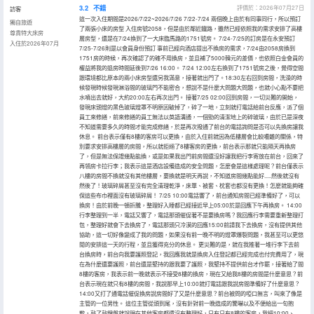
3.2
不錯
評價於：2026年07月27日
訪客
這一次入住期間是2026/7/22~2026/7/26 7/22-7/24 兩個晚上由於有同事同行，所以預訂
獨自旅遊
了兩張小床的房型 入住房號2058，但是由於鄰近鐵路，雖然已經依照我的需求安排了高樓
尊貴特大床房
層房型，還是在7/24換到了一大床臨馬路的1751號房。 7/24-7/25的訂房是在永安預訂
入住於2026年07月
7/25-7/26則是以會員身份預訂 事前已經向酒店提出不換房的需求，7/24由2058房換到
1751房的時候，再次確認了的確不用換房，並且補了5000韓元的差價，也依照白金會員的
權益將我的退房時間延後到7/26 16:00。 7/24 12:00左右換到了1751號房之後，覺得空間
跟環境都比原本的兩小床房型還另我滿意，接著就出門了。18:30左右回到房間，洗澡的時
候發現時候發現淋浴間的玻璃門不能密合，想說不是什麼大問題大問題，也就小心點不要把
水噴出去就好，大約20:00左右再次出門。 接著7/25 02:00回到房間，一切災難的開始，
發現床頭燈的黑色玻璃燈罩不明原因破掉了，碎了一地，立刻就打電話給前台反應，派了個
員工來修繕，前來修繕的員工無法以英語溝通，一個勁的清潔地上的碎玻璃，由於已是深夜
不知道需要多久的時間才能完成修繕，於是再次撥通了前台的電話詢問是否可以先換房讓我
休息。 前台表示僅有8樓的客房可以更換，由於入住前就因為低樓層會比較嘈雜的關係，特
別要求安排高樓層的房間，所以就拒絕了8樓客房的更換，前台表示那就只能隔天再換房
了，但是無法保證幾點能換，或是如果我出門前房間還沒好讓我把行李寄放在前台，回來了
再領房卡拉行李；我表示這是酒店設備造成的安全問題，怎麼會是這樣處理呢？前台僅表示
八樓的房間不換就沒有其他樓層，要換就是明天再說，不知道房間幾點能好.....然後就沒有
然後了！玻璃碎屑甚至沒有完全清理乾淨，床單、被套、枕套也都沒有更換！怎麼就能夠確
保這些布巾裡面沒有玻璃碎屑！ 7/25 10:00電話響了，前台通知房間已經準備好了，可以
換房！由於前晚一頓折騰，整理好入睡都已經接近早上05:00於是回應下午再換房。 14:00
行李整理到一半，電話又響了，電話那頭催促著不是要換房嗎？我回應行李需要重新整理打
包，整理好就會下去換房了，電話那頭只冷漠的回應15:00前請我下去換房，沒有提供其他
協助，這一切好像變成了我的問題，如果沒有前一晚不明的燈罩爆裂問題，我甚至可以更悠
閒的安排這一天的行程，並且獲得充分的休息。 更災難的是，就在我推著一堆行李下去前
台換房時，前台向我要護照登記，我回應我就是換房入住登記都已經完成也付完費用了，現
在為什麼還要護照，前台還是堅持的跟我要了護照，我堅持不提供前台才作罷，接著給了間
8樓的客房，我表示前一晚就表示不接受8樓的換房，現在又給我8樓的房間是什麼意思？前
台表示現在就只有8樓的房間，我說那早上10:00就打電話跟我說房間準備好了什麼意思？
14:00又打了通電話催促換房說房間好了又是什麼意思？前台被問的啞口無言，叫來了像是
主管的一位男性。 這位主管從頭到尾，沒有針對前一晚造成的驚嚇以及不便給出一句抱
歉，敲了敲鍵盤就說現在其他客房都還沒有整理好，只有只有8樓的客房，我把10:00、