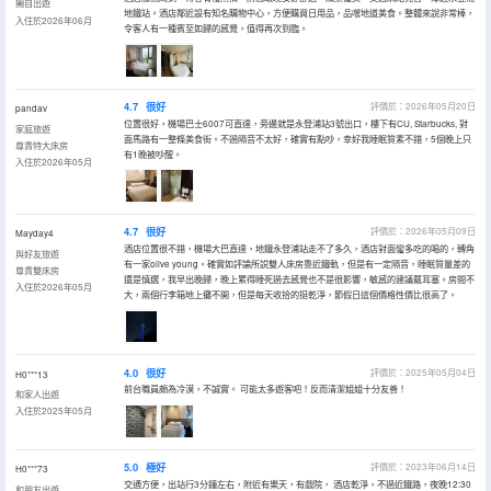
獨自出遊
地鐵站。酒店鄰近設有知名購物中心，方便購買日用品，品嚐地道美食。整體來說非常棒，
入住於2026年06月
令客人有一種賓至如歸的感覺，值得再次到臨。
4.7
很好
評價於：2026年05月20日
pandav
位置很好，機場巴士6007可直達，旁邊就是永登浦站3號出口，樓下有CU, Starbucks, 對
家庭旅遊
面馬路有一整條美食街。不過隔音不太好，確實有點吵，幸好我睡眠質素不錯，5個晚上只
尊貴特大床房
有1晚被吵醒。
入住於2026年05月
4.7
很好
評價於：2026年05月09日
Mayday4
酒店位置很不錯，機場大巴直達，地鐵永登浦站走不了多久，酒店對面蠻多吃的喝的，轉角
與好友旅遊
有一家olive young。確實如評論所説雙人床房靠近鐵軌，但是有一定隔音，睡眠質量差的
尊貴雙床房
還是慎選，我早出晚歸，晚上累得睡死過去感覺也不是很影響，敏感的建議戴耳塞。房間不
入住於2026年05月
大，兩個行李箱地上攤不開，但是每天收拾的挺乾淨，節假日這個價格性價比很高了。
4.0
很好
評價於：2025年05月04日
H0***13
前台職員頗為冷漠，不誠實。 可能太多遊客吧！反而清潔姐姐十分友善！
和家人出遊
入住於2025年05月
5.0
極好
評價於：2023年06月14日
H0***73
交通方便，出站行3分鐘左右，附近有樂天，有戲院， 酒店乾淨，不過近鐵路，夜晚12:30
和朋友出遊