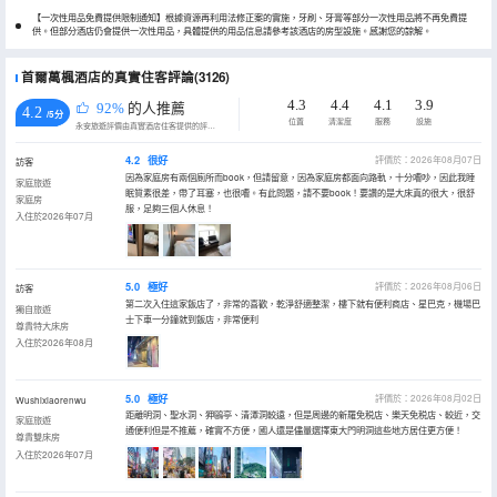
【一次性用品免費提供限制通知】根據資源再利用法修正案的實施，牙刷、牙膏等部分一次性用品將不再免費提
供。但部分酒店仍會提供一次性用品，具體提供的用品信息請參考該酒店的房型設施。感謝您的諒解。
首爾萬楓酒店的真實住客評論(3126)
4.3
4.4
4.1
3.9
92%
的人推薦
4.2
/5分
位置
清潔度
服務
設施
永安旅遊評價由真實酒店住客提供的評價。
4.2
很好
評價於：2026年08月07日
訪客
因為家庭房有兩個廁所而book，但請留意，因為家庭房都面向路軌，十分嘈吵，因此我睡
家庭旅遊
眠質素很差，帶了耳塞，也很嘈。有此問題，請不要book！要讚的是大床真的很大，很舒
家庭房
服，足夠三個人休息！
入住於2026年07月
5.0
極好
評價於：2026年08月06日
訪客
第二次入住這家飯店了，非常的喜歡，乾淨舒適整潔，樓下就有便利商店、星巴克，機場巴
獨自旅遊
士下車一分鐘就到飯店，非常便利
尊貴特大床房
入住於2026年08月
5.0
極好
評價於：2026年08月02日
Wushixiaorenwu
距離明洞、聖水洞、狎鷗亭、清潭洞較遠，但是周邊的新羅免税店、樂天免税店、較近，交
家庭旅遊
通便利但是不推薦，確實不方便，國人還是儘量選擇東大門明洞這些地方居住更方便！
尊貴雙床房
入住於2026年07月