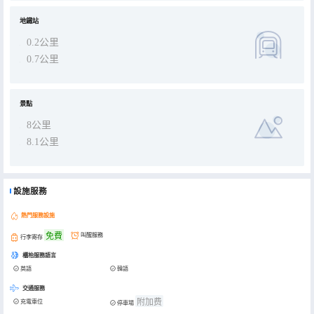
地鐵站
0.2公里
0.7公里
景點
8公里
8.1公里
設施服務
熱門服務設施
免費
叫醒服務
行李寄存
櫃枱服務語言
英語
韓語
交通服務
附加费
充電車位
停車場