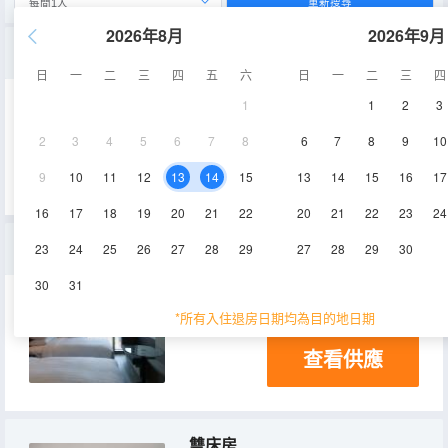
重新搜尋
2026年8月
2026年9月
豪華特大床房
日
一
二
三
四
五
六
日
一
二
三
四
1
1
2
3
25㎡
空調
淋浴
2
3
4
5
6
7
8
6
7
8
9
10
查看供應
冰箱
9
10
11
12
13
14
15
13
14
15
16
17
16
17
18
19
20
21
22
20
21
22
23
24
尊貴開放式雙床房
23
24
25
26
27
28
29
27
28
29
30
30
31
23㎡
*所有入住退房日期均為目的地日期
查看供應
雙床房