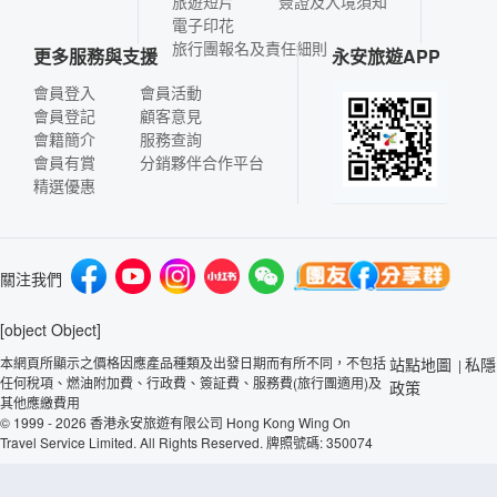
旅遊短片
簽證及入境須知
電子印花
旅行團報名及責任細則
更多服務與支援
永安旅遊APP
會員登入
會員活動
會員登記
顧客意見
會籍簡介
服務查詢
會員有賞
分銷夥伴合作平台
精選優惠
關注我們
[object Object]
本網頁所顯示之價格因應產品種類及出發日期而有所不同，不包括
站點地圖
私隱
|
任何稅項、燃油附加費、行政費、簽証費、服務費(旅行團適用)及
政策
其他應繳費用
© 1999 - 2026 香港永安旅遊有限公司 Hong Kong Wing On
Travel Service Limited. All Rights Reserved. 牌照號碼: 350074