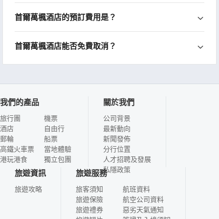
首爾萬楓酒店的預訂費用是？
首爾萬楓酒店能否免費取消？
我們的產品
關於我們
旅行團
機票
公司背景
酒店
自由行
最新動向
郵輪
船票
新聞發佈
高鐵火車票
當地體驗
分行位置
港玩港食
獨立包團
人才招聘及發展
私隱政策
旅遊資訊
旅遊服務
旅遊攻略
旅客須知
航班資料
旅遊保險
航空公司資料
旅遊禮券
惡劣天氣通知