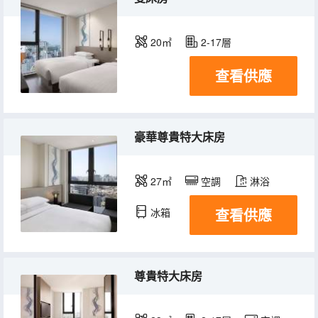
20㎡
2-17層
查看供應
豪華尊貴特大床房
27㎡
空調
淋浴
查看供應
冰箱
尊貴特大床房