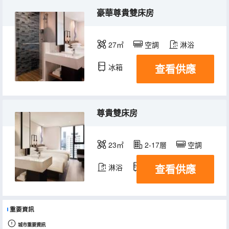
豪華尊貴雙床房
27㎡
空調
淋浴
查看供應
冰箱
尊貴雙床房
23㎡
2-17層
空調
查看供應
淋浴
冰箱
重要資訊
城市重要資訊