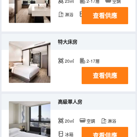
23㎡
2-17層
空調
查看供應
淋浴
冰箱
特大床房
20㎡
2-17層
查看供應
高級單人房
20㎡
空調
淋浴
查看供應
冰箱