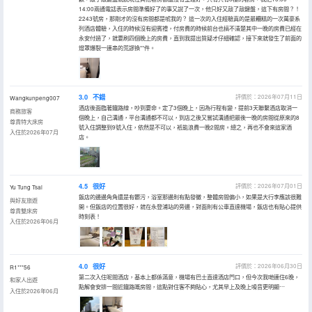
14:00兩通電話表示房間準備好了的事又說了一次，他只好又敲了敲鍵盤，這下有房間？！
2243號房，那剛才的沒有房間都是唬我的？ 這一次的入住經驗真的是最糟糕的一次萬豪系
列酒店體驗，入住的時候沒有迎賓禮，付房費的時候前台也搞不清楚其中一晚的房費已經在
永安付過了，就要刷四個晚上的房費，直到我提出質疑才仔細確認，接下來就發生了前面的
燈罩爆裂一連串的荒謬換**件。
3.0
不錯
評價於：2026年07月11日
Wangkunpeng007
酒店後面臨著鐵路線，吵到要命。定了3個晚上，因為行程有變，提前3天聯繫酒店取消一
商務旅客
個晚上，自己溝通，平台溝通都不可以，到店之後又嘗試溝通把最後一晚的房間從原來的8
尊貴特大床房
號入住調整到9號入住，依然是不可以，衹能浪費一晚2間房。總之，再也不會來這家酒
入住於2026年07月
店。
4.5
很好
評價於：2026年07月01日
Yu Tung Tsai
飯店的邊邊角角還是有髒污，浴室那邊則有點發黴，整體房間偏小，如果是大行李應該很難
與好友旅遊
開。但飯店的位置很好，就在永登浦站的旁邊，對面則有公車直達機場，飯店也有貼心提供
尊貴雙床房
時刻表！
入住於2026年06月
4.0
很好
評價於：2026年06月30日
R1***56
第二次入住呢間酒店，基本上都係滿意，機場有巴士直達酒店門口，但今次我哋連住6晚，
和家人出遊
點解會安排一間近鐵路嘅房間，這點對住客不夠貼心，尤其早上及晚上噪音更明顯⋯
入住於2026年06月