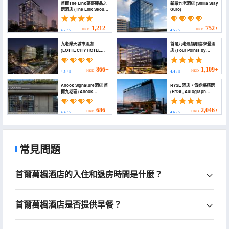
首爾The Link萬豪臻品之
新羅九老酒店 (Shilla Stay
選酒店 (The Link Seoul,
Guro)
a Tribute Portfolio Hotel
by Marriott)
1,212+
752+
HKD
HKD
4.7
/ 5
4.5
/ 5
九老樂天城市酒店
首爾九老區福朋喜來登酒
(LOTTE CITY HOTEL
店 (Four Points by
GURO)
Sheraton Seoul, Guro)
866+
1,109+
HKD
HKD
4.5
/ 5
4.4
/ 5
Anook Signature酒店 首
RYSE 酒店，傲途格精選
爾九老區 (Anook
(RYSE, Autograph
Signature Hotel Seoul
Collection by Marriott)
Guro)
686+
2,046+
HKD
HKD
4.4
/ 5
4.6
/ 5
常見問題
首爾萬楓酒店的入住和退房時間是什麼？
首爾萬楓酒店是否提供早餐？