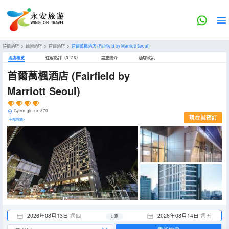
特價酒店
>
韓國酒店
>
首爾酒店
>
首爾萬楓酒店
(Fairfield by Marriott Seoul)
酒店概览
住客點評（3126）
設施簡介
酒店政策
首爾萬楓酒店
(Fairfield by
Marriott Seoul)
Gyeongin-ro, 870
現在就預訂
全部設施>
2026年08月13日
週四
2026年08月14日
週五
1 晚