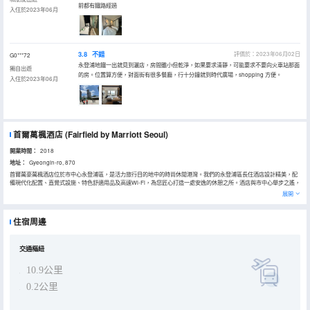
前都有鐵路經過
入住於2023年06月
3.8
不錯
評價於：2023年06月02日
G0***72
永登浦地鐵一出就見到灑店，房間雖小但乾淨，如果要求清靜，可能要求不要向火車站那面
獨自出遊
的房。位置算方便，對面街有很多餐廳，行十分鐘就到時代廣場，shopping 方便。
入住於2023年06月
首爾萬楓酒店
(Fairfield by Marriott Seoul)
開業時間：
2018
地址：
Gyeongin-ro, 870
首爾萬豪萬楓酒店位於市中心永登浦區，是活力旅行目的地中的時尚休閒港灣。我們的永登浦區長住酒店設計精美，配
備現代化配置、直覺式設施、特色舒適用品及高速Wi-Fi，為您匠心打造一處安逸的休憩之所。酒店與市中心舉步之遙，
方便您前往明洞、梨泰院等知名街區。盡情探索城市風情後，可前往配備有氧運動設備和槓/啞鈴的現代化健身中心，暢
展開
享酣暢淋漓的鍛鍊體驗。我們的永登浦區酒店位於首爾市中心附近，地理位置優越，提供307個酒店內停車位和貼心的
賓客服務，為商務和休閒旅客締造雅緻時尚的住宿體驗。
住宿周邊
交通樞紐
10.9公里
0.2公里