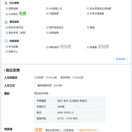
前台服務
禮賓服務
VIP通道入住
前台貴重物品保險櫃
免費
叫醒服務
外幣兌換服務
行李寄存
餐飲服務
售貨亭/便利店
提供清真食品
餐廳
客房禁酒（按需）
送餐服務
商務服務
附加费
附加费
多功能廳
傳真/複印
會議廳
商務中心
全部設施
酒店政策
入住和退房
入住時間：15:00以後 退房時間：12:00以前
入住方式
櫃枱服務時間：24小時。
餐飲
酒店提供早餐。
早餐種類
西式, 美式, 亞洲風味, 歐陸式
早餐形式
自助餐
費用
KRW 20000/人
營業時間
06:30 - 10:00 每天
停車場
收费
酒店內提供私人（住客專用）
，
每日KRW20000
。