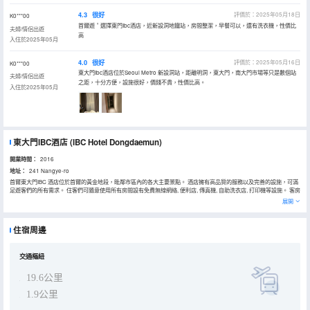
4.3
很好
評價於：2025年05月18日
K0***00
首爾遊＇選擇東門Ibc酒店，近新設洞地鐵站，房間整潔，早餐可以，還有洗衣機，性價比
夫婦/情侶出遊
高
入住於2025年05月
4.0
很好
評價於：2025年05月16日
K0***00
東大門Ibc酒店位於Seoul Metro 新設洞站，距離明洞，東大門，南大門市場等只是數個站
夫婦/情侶出遊
之距，十分方便，設施很好，價錢不貴，性價比高。
入住於2025年05月
東大門IBC酒店
(IBC Hotel Dongdaemun)
開業時間：
2016
地址：
241 Nangye-ro
首爾東大門IBC 酒店位於首爾的黃金地段，毗鄰市區內的各大主要景點。 酒店擁有高品質的服務以及完善的設施，可滿
足遊客們的所有需求。 住客們可隨意使用所有房間設有免費無線網絡, 便利店, 傳真機, 自助洗衣店, 打印機等設施。 客房
內飾優雅，氣氛温馨，便捷設施齊全，服務一流。 由於《促進資源節約與循環利用法》第10條規定，不能提供牙膏、牙
展開
刷、剃鬚刀等一次性用品。 客房內可通過智能電視提供OTT服務，但需使用本人ID。
住宿周邊
交通樞紐
19.6公里
1.9公里