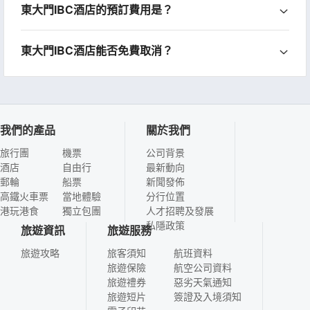
東大門IBC酒店的預訂費用是？
東大門IBC酒店能否免費取消？
我們的產品
關於我們
旅行團
機票
公司背景
酒店
自由行
最新動向
郵輪
船票
新聞發佈
高鐵火車票
當地體驗
分行位置
港玩港食
獨立包團
人才招聘及發展
私隱政策
旅遊資訊
旅遊服務
旅遊攻略
旅客須知
航班資料
旅遊保險
航空公司資料
旅遊禮券
惡劣天氣通知
旅遊短片
簽證及入境須知