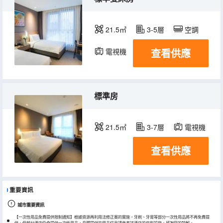
21.5㎡
3-5層
空調
查看供應
電視機
冰箱
標準房
21.5㎡
3-7層
電視機
查看供應
重要資訊
城市重要資訊
【一次性用品免費提供限制通知】根據資源再利用法修正案的實施，牙刷、牙膏等部分一次性用品將不再免費提