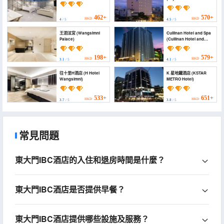
Dongdaemun No.1)
462+
570+
HKD
HKD
4
/ 5
4.5
/ 5
王泗泫宮 (Wangsimni
Cullinan Hotel and Spa
Palace)
(Cullinan Hotel and
Spa)
198+
579+
HKD
HKD
3.1
/ 5
4.1
/ 5
往十里H酒店 (H Hotel
K 星地鐵酒店 (KSTAR
Wangsimni)
METRO Hotel)
533+
651+
HKD
HKD
3.7
/ 5
3.8
/ 5
常見問題
東大門IBC酒店的入住和退房時間是什麼？
東大門IBC酒店是否提供早餐？
東大門IBC酒店提供哪些設施及服務？