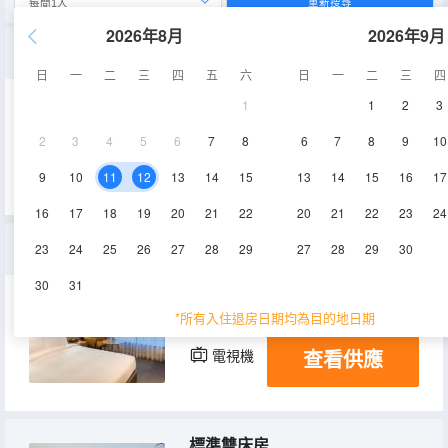
重新搜尋
2026年8月
2026年9月
豪華雙床房
日
一
二
三
四
五
六
日
一
二
三
四
1
1
2
3
21.5㎡
5層
電視機
2
3
4
5
6
7
8
6
7
8
9
10
查看供應
9
10
11
12
13
14
15
13
14
15
16
17
16
17
18
19
20
21
22
20
21
22
23
24
標準雙人房
23
24
25
26
27
28
29
27
28
29
30
30
31
21.5㎡
3-5層
空調
*所有入住退房日期均為目的地日期
查看供應
電視機
冰箱
標準雙床房