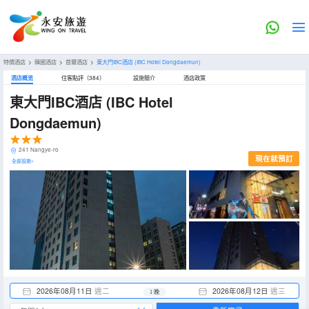
特價酒店
>
韓國酒店
>
首爾酒店
>
東大門IBC酒店
(IBC Hotel Dongdaemun)
酒店概览
住客點評（384）
設施簡介
酒店政策
東大門IBC酒店
(IBC Hotel
Dongdaemun)
241 Nangye-ro
現在就預訂
全部設施>
2026年08月11日
週二
2026年08月12日
週三
1 晚