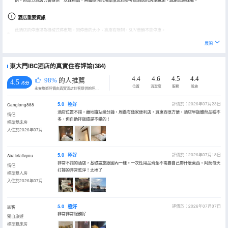
供。但部分酒店仍會提供一次性用品，具體提供的用品信息請參考該酒店的房型設施。感謝您的諒解。
酒店重要資訊
此酒店的停車場為機械式停車場，因停車的大小、高度有限制，SUV車輛不能停車。
展開
東大門IBC酒店的真實住客評論(384)
4.4
4.6
4.5
4.4
98%
的人推薦
4.5
/5分
位置
清潔度
服務
設施
永安旅遊評價由真實酒店住客提供的評價。
5.0
極好
評價於：2026年07月23日
Canglong888
酒店位置不錯，離地鐵站幾分鐘，周邊有幾家便利店，買東西很方便，酒店早飯雖然品種不
情侶
多，但自助拌飯還是不錯的！
標準雙床房
入住於2026年07月
5.0
極好
評價於：2026年07月18日
Abaleiailvyou
非常不錯的酒店，基礎設施跟國內一樣。一次性用品齊全不需要自己帶什麼東西。阿姨每天
情侶
打掃的非常乾淨！太棒了
標準雙人房
入住於2026年07月
5.0
極好
評價於：2026年07月07日
訪客
非常非常服務好
獨自旅遊
標準雙床房