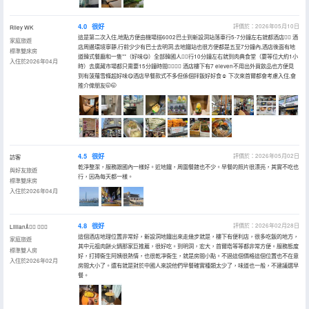
4.0
很好
評價於：2026年05月10日
Riley WK
這是第二次入住,地點方便由機場搭6002巴士到新設洞站落車行5-7分鐘左右就都酒店👍🏻 酒
家庭旅遊
店周邊環境寧靜,行前少少有巴士去明洞,去地鐵站也很方便都是五至7分鐘內,酒店後面有地
標準雙床房
道韓式餐廳和一隻**（好味😋）全部韓國人👍🏻行10分鐘左右就到肉典食堂（要等位大約1小
入住於2026年04月
時）去廣藏市場都只需要15分鐘時間👍🏻👍🏻 酒店樓下有7 eleven不用出外買飲品也方便見
到有菠蘿雪條超好味😋酒店早餐款式不多但係個拌飯好好食☺️ 下次來首爾都會考慮入住,會
推介俾朋友🤭🤭
4.5
很好
評價於：2026年05月02日
訪客
乾淨整潔，服務跟國內一樣好。近地鐵，周圍餐館也不少。早餐的照片很漂亮，其實不吃也
與好友旅遊
行，因為每天都一樣。
標準雙床房
入住於2026年04月
4.8
很好
評價於：2026年02月28日
Lillian ＆
這個酒店地理位置非常好，新設洞地鐵出來走幾步就是，樓下有便利店，很多吃飯的地方，
家庭旅遊
其中元祖肉餅火鍋那家巨推薦，很好吃。到明洞，宏大，首爾塔等等都非常方便。服務態度
標準雙人房
好，打掃衞生阿姨很熱情，也很乾凈衞生，就是房間小點。不過這個價格這個位置也不在意
入住於2026年02月
房間大小了。還有就是對於中國人來説他們早餐確實種類太少了，味道也一般，不建議選早
餐。