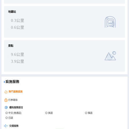
地鐵站
0.3公里
0.6公里
景點
9.6公里
3.9公里
設施服務
熱門服務設施
行李寄存
櫃枱服務語言
中文(普通話)
英語
韓語
日語
交通服務