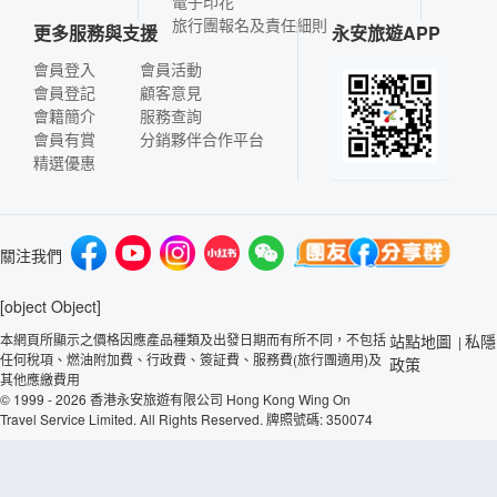
電子印花
旅行團報名及責任細則
更多服務與支援
永安旅遊APP
會員登入
會員活動
會員登記
顧客意見
會籍簡介
服務查詢
會員有賞
分銷夥伴合作平台
精選優惠
關注我們
[object Object]
本網頁所顯示之價格因應產品種類及出發日期而有所不同，不包括
站點地圖
私隱
|
任何稅項、燃油附加費、行政費、簽証費、服務費(旅行團適用)及
政策
其他應繳費用
© 1999 - 2026 香港永安旅遊有限公司 Hong Kong Wing On
Travel Service Limited. All Rights Reserved. 牌照號碼: 350074