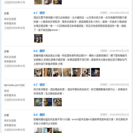
入住於2026年07月
4.7
很好
評價於：2026年06月24日
訪客
酒店位置不錯地鐵10號口出來最近。五分鐘到店。公交車也很方便。去市政廳明洞都方便
與好友旅遊
快捷。小健身房非常乾淨，客房也很乾凈。就是服務沒有人性化。最後一天退房12點給前
標準雙床房
台電話電話晚一會，一口回絕絲毫沒有商量語氣，而且沒有使用敬語直接説快一點。服氣
入住於2026年06月
了。能不能加個please。
5.0
極好
評價於：2026年06月12日
訪客
距離地鐵大概走路五分鐘，附近還有便利商店跟OY，櫃枱人員都很親切，樓下還有機器可
與好友旅遊
兌換韓元 房間比想像中還舒適，如果是選擇不用打掃，還會將毛巾跟水裝在袋子裡掛在門
標準雙床房
上給你自行拿進房替換 大推
入住於2026年05月
4.7
很好
評價於：2026年06月06日
KennethLam1526
地方乾淨整潔，酒店職員有禮。 酒店早餐採用自助式，款式種類數量尚算可以。 房務員亦
情侶
非常有禮，及主動協助房客。
標準雙床房
入住於2026年05月
5.0
極好
評價於：2026年06月04日
訪客
距離地鐵站蠻近的走路不用10分鐘，emart超市走路4分鐘買零食飲料很方便，房也算乾淨
與好友旅遊
也有小冰箱可以冰飲料
標準雙床房
入住於2026年05月