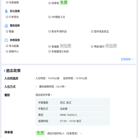
免費
叫車服務
停車場
前台服務
行李寄存
VIP通道入住
餐飲服務
餐廳
售貨亭/便利店
提供清真食品
商務服務
附加费
附加费
多功能廳
會議廳
傳真/複印
商務中心
多媒體演示系統
全部設施
酒店政策
入住和退房
入住時間：15:00以後 退房時間：12:00以前
入住方式
櫃枱服務時間：24小時。
餐飲
酒店提供早餐。
早餐種類
西式, 美式
早餐形式
自助餐
費用
KRW 15400/人
營業時間
07:00 - 10:00 每天
停車場
免费
酒店內提供私人（住客專用）
。