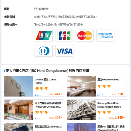
寵物
不可攜帶寵物。
年齡限制
19歲以下的房客不得在沒有家長或監護人的情況下入住酒店。
接受信用卡
可以信用卡在酒店付款，閣下可使用以下信用卡：
東大門IBC酒店
(IBC Hotel Dongdaemun)
附近酒店推薦
DARAK酒店 (Darak
酒店DM (Hotel DM)
Hotel)
414+
378+
HKD
HKD
3.6
/ 5
4.5
/ 5
東大門畫廊酒店-韓國品質
Sindang Rain Hotel
(Hotel QB Dongdaemun
(Sindang Rain Hotel)
Gallery)
304+
2,148+
HKD
HKD
4.1
/ 5
2.9
/ 5
艾默瑞克酒店 (Amourex)
東橫INN 首爾東大門1號店
(Toyoko Inn Seoul