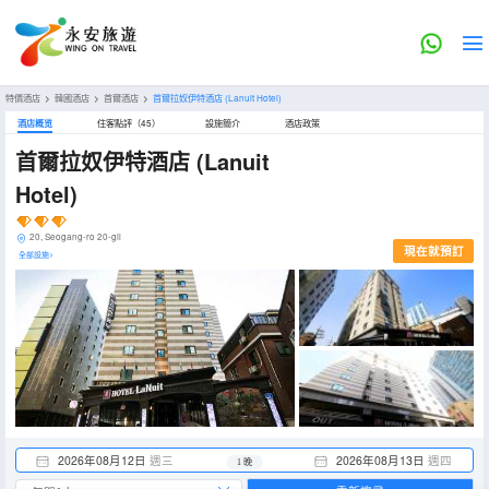
特價酒店
>
韓國酒店
>
首爾酒店
>
首爾拉奴伊特酒店
(Lanuit Hotel)
酒店概览
住客點評（45）
設施簡介
酒店政策
首爾拉奴伊特酒店
(Lanuit
Hotel)
20, Seogang-ro 20-gil
現在就預訂
全部設施>
2026年08月12日
週三
2026年08月13日
週四
1 晚