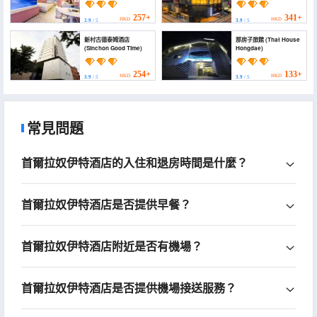
257+
341+
HKD
HKD
2.9
/ 5
3.9
/ 5
新村古德泰姆酒店
那房子旅館 (That House
(Sinchon Good Time)
Hongdae)
254+
133+
HKD
HKD
3.9
/ 5
3.9
/ 5
常見問題
首爾拉奴伊特酒店的入住和退房時間是什麼？
首爾拉奴伊特酒店是否提供早餐？
首爾拉奴伊特酒店附近是否有機場？
首爾拉奴伊特酒店是否提供機場接送服務？