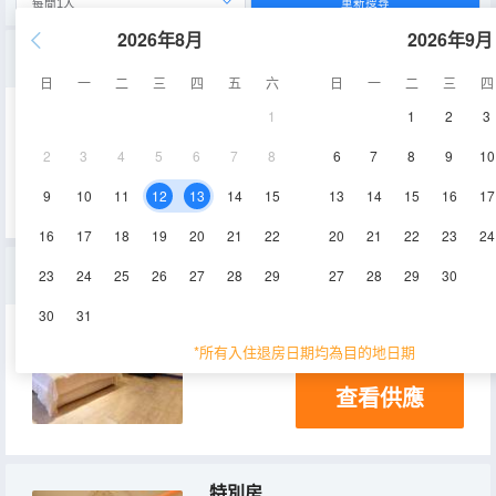
重新搜尋
2026年8月
2026年9月
專屬特別優惠（僅限步行）
日
一
二
三
四
五
六
日
一
二
三
四
1
1
2
3
2
3
4
5
6
7
8
6
7
8
9
10
查看供應
9
10
11
12
13
14
15
13
14
15
16
17
16
17
18
19
20
21
22
20
21
22
23
24
小型特別房
23
24
25
26
27
28
29
27
28
29
30
30
31
*所有入住退房日期均為目的地日期
查看供應
特別房