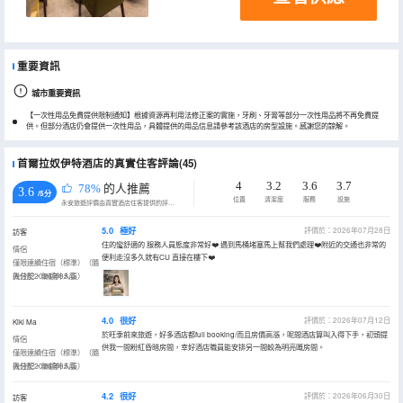
重要資訊
城市重要資訊
【一次性用品免費提供限制通知】根據資源再利用法修正案的實施，牙刷、牙膏等部分一次性用品將不再免費提
供。但部分酒店仍會提供一次性用品，具體提供的用品信息請參考該酒店的房型設施。感謝您的諒解。
首爾拉奴伊特酒店的真實住客評論(45)
4
3.2
3.6
3.7
78%
的人推薦
3.6
/5分
位置
清潔度
服務
設施
永安旅遊評價由真實酒店住客提供的評價。
5.0
極好
評價於：2026年07月28日
訪客
住的蠻舒適的 服務人員態度非常好❤️ 遇到馬桶堵塞馬上幫我們處理❤️附近的交通也非常的
情侶
便利走沒多久就有CU 直接在樓下❤️
僅限連續住宿（標準）（隨
機分配，無額外人員）
入住於2026年05月
4.0
很好
評價於：2026年07月12日
Kiki Ma
於旺季前來旅遊，好多酒店都full booking/而且房價高漲，呢間酒店算叫入得下手，初頭提
情侶
供我一間粉紅昏暗房間，幸好酒店職員能安排另一間較為明亮嘅房間。
僅限連續住宿（標準）（隨
機分配，無額外人員）
入住於2026年05月
4.2
很好
評價於：2026年06月30日
訪客