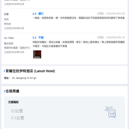
入住於2026年04月
2.0
還行
評價於：2026年04月14日
訪客
一般般，房間很老破，連一次性拖鞋都沒有，電腦和浴缸不知道是哪個世紀的產物了很老舊
其他
特別房
入住於2026年04月
3.2
不錯
評價於：2026年04月01日
CC TING
地點近地鐵站，酒店比較舊，房間很濶落，衞生一般地上還有爆谷，晚上睡覺會聽到雪櫃製
獨自旅遊
冷聲音，可能近大路會聽到汽車聲
專屬特別優惠（僅限步行）
入住於2026年03月
首爾拉奴伊特酒店
(Lanuit Hotel)
地址：
20, Seogang-ro 20-gil
住宿周邊
交通樞紐
12公里
3.1公里