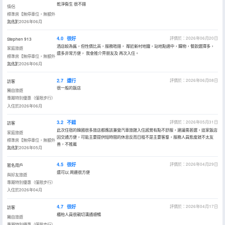
乾淨衞生 很不錯
情侶
標準房【無停車位，無額外
加人】
入住於2026年06月
4.0
很好
評價於：2026年06月20日
Stephen 913
酒店較為舊，但性價比高，服務唔錯， 鄰近新村地鐵，站地點適中，購物，餐飲選擇多，
家庭旅遊
還多非常方便， 我會推介畀朋友及 再次入住。
標準房【無停車位，無額外
加人】
入住於2026年06月
2.7
還行
評價於：2026年06月08日
訪客
很一般的飯店
獨自旅遊
專屬特別優惠（僅限步行）
入住於2026年06月
3.2
不錯
評價於：2026年05月31日
訪客
此次住宿的韓國很多旅店都應該兼營汽車旅館入住感覺有點不舒服，建議需甚選，這家飯店
家庭旅遊
因交通方便，可能主要提供短時間的休息反而日租不是主要客羣，服務人員態度就不太友
標準房【無停車位，無額外
善，不推薦
加人】
入住於2026年05月
4.5
很好
評價於：2026年04月29日
匿名用戶
還可以 周邊很方便
與好友旅遊
專屬特別優惠（僅限步行）
入住於2026年04月
4.7
很好
評價於：2026年04月17日
訪客
櫃枱人員很親切溝通順暢
獨自旅遊
專屬特別優惠（僅限步行）