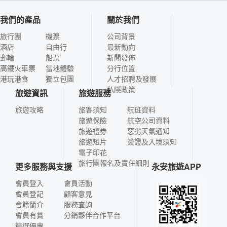
我們的產品
關於我們
旅行團
機票
公司背景
酒店
自由行
最新動向
郵輪
船票
新聞發佈
高鐵火車票
當地體驗
分行位置
港玩港食
獨立包團
人才招聘及發展
私隱政策
旅遊資訊
旅遊服務
旅遊攻略
旅客須知
航班資料
旅遊保險
航空公司資料
旅遊禮券
惡劣天氣通知
旅遊短片
簽證及入境須知
電子印花
旅行團報名及責任細則
更多服務與支援
永安旅遊APP
會員登入
會員活動
會員登記
顧客意見
會籍簡介
服務查詢
會員有賞
分銷夥伴合作平台
精選優惠