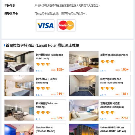
年齡限制
20歲以下的房客不得在沒有家長或監護人的情況下入住酒店。
接受信用卡
可以信用卡在酒店付款，閣下可使用以下信用卡：
首爾拉奴伊特酒店
(Lanuit Hotel)
附近酒店推薦
新村露迪酒店 (Shinchon
新村With (Sinchon with)
Hotel Ludi)
198+
190+
HKD
HKD
3.6
/ 5
3.8
/ 5
新村S酒店 (Hotel S
Stayhigh Sinchon
Shinchon)
(Stayhigh Sinchon)
219+
181+
HKD
HKD
3.6
/ 5
4.3
/ 5
新村納朗 (Shinchon
首爾校園新村酒店
Narang)
(Sinchon Champus)
329+
226+
HKD
HKD
0
/ 5
3.8
/ 5
Sinchon Momo
Urban HOTEL&PLAY
(Sinchon Momo)
(Urban HOTEL&PLAY)