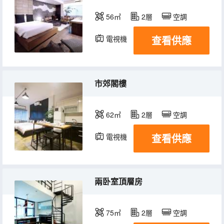
56㎡
2層
空調
查看供應
電視機
冰箱
市郊閣樓
62㎡
2層
空調
查看供應
電視機
冰箱
兩卧室頂層房
75㎡
2層
空調