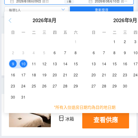
2026年08月09日
週日
2026年08月10日
週一
1 晚
重新搜尋
2026年8月
2026年9月
三卧室套房
日
一
二
三
四
五
六
日
一
二
三
四
1
1
2
3
180㎡
1層
空調
2
3
4
5
6
7
8
6
7
8
9
10
查看供應
電視機
冰箱
9
10
11
12
13
14
15
13
14
15
16
17
16
17
18
19
20
21
22
20
21
22
23
24
複式套房 （不建議12歲以下）
23
24
25
26
27
28
29
27
28
29
30
30
31
68㎡
空調
電視機
*所有入住退房日期均為目的地日期
查看供應
冰箱