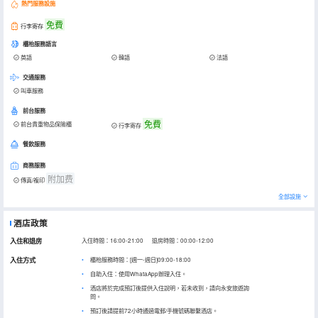
熱門服務設施
免費
行李寄存
櫃枱服務語言
英語
韓語
法語
交通服務
叫車服務
前台服務
免費
前台貴重物品保險櫃
行李寄存
餐飲服務
商務服務
附加费
傳真/複印
全部設施
酒店政策
入住和退房
入住時間：16:00-21:00 退房時間：00:00-12:00
入住方式
櫃枱服務時間：[週一-週日]09:00-18:00
自助入住：使用WhataApp辦理入住。
酒店將於完成預訂後提供入住說明，若未收到，請向永安旅遊詢
問。
預訂後請提前72小時通過電郵/手機號碼聯繫酒店。