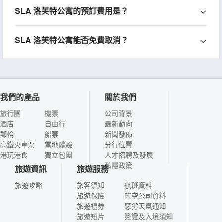
SLA 洛芙特公寓的預訂費用是？
SLA 洛芙特公寓能否免費取消？
我們的產品
關於我們
旅行團
機票
公司背景
酒店
自由行
最新動向
郵輪
船票
新聞發佈
高鐵火車票
當地體驗
分行位置
港玩港食
獨立包團
人才招聘及發展
私隱政策
旅遊資訊
旅遊服務
旅遊攻略
旅客須知
航班資料
旅遊保險
航空公司資料
旅遊禮券
惡劣天氣通知
旅遊短片
簽證及入境須知