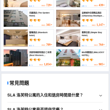
729+
439+
HKD
HKD
4.4
/ 5
2.9
/ 5
花園酒店 (The Garden
益善城市住宿精品酒店
Hotel)
(Urbanstay Boutique
Ikseon)
341+
1,147+
HKD
HKD
4
/ 5
4.4
/ 5
藍鴨酒店 (Blueduck
簡單住宿 (Simple Stay
hotel)
Hotel)
709+
764+
HKD
HKD
4.5
/ 5
4.1
/ 5
貝斯特韋斯特酒店 仁寺洞
M&幸運酒店 (M&LUCKY
(Best Western
HOTEL)
Insadong Hotel)
1,054+
905+
HKD
HKD
0
/ 5
4.3
/ 5
常見問題
SLA 洛芙特公寓的入住和退房時間是什麼？
SLA 洛芙特公寓是否提供早餐？