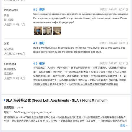
5.0
極好
評價於：2024年11月03日
Podporosok
Отличное расположение, очень дружелюбное руководство, идеальная чистота, недалеко
情侶
2 станции метро, до центра 30 минут пешком. Очень удобные матрацы, тишина. Рядом
斯拉閣樓
много магазинов, кафе. И три дворца!
入住於2024年10月
4.7
很好
評價於：2024年10月09日
訪客
Had a wonderful stay. These lofts are not for everyine, but for those who want a true
家庭旅遊
local experience they are the Bomb! Independence and style.
入住於2024年09月
4.0
很好
評價於：2023年12月31日
dannaegg
非常温馨的三人房間，地理位置好，離東大門明洞很近。 房東是外國人，感覺像設計師公
與好友旅遊
寓。 有廚房設備，適合我們三位一起過聖誕拍照煮飯！ 公寓沒有電梯，但是工作人員很熱
家庭套房
情幫忙搬運行李。 當時負四度，酒店有地暖，舒適😊： ￼如果要提意見的話就是： 1、新
入住於2023年12月
增大廳掛衣服的地方 2、因為是自助辦理入住的公寓，之前email溝通我已經把自己的航班
到達訊息發給永安海外訂房部了，而不知什麼原因房東並沒有得知我們的航班消息
SLA 洛芙特公寓
(Seoul Loft Apartments - SLA 7 Night Minimum)
開業時間：
2010
地址：
158 Changgyeonggung-ro, Jongno
首爾閣樓公寓 - SLA 7晚最低坐落於首爾中心地段，距離昌慶宮僅咫尺之遙，步行到首爾國立大學附屬醫院也不超過 5
分鐘。 此公寓酒店距離昌德宮 0.5 英里（0.7 公里），距離廣藏市場 0.5 英里（0.8 公里）。 這個無煙公寓酒店配有店
外停車場、行李員服務和店內免費自行車。娛樂活動/設施包括現場山地騎行。 特色服務/設施包括多語言服務、行李寄
展開
存和洗衣設施。設有收費的24 小時往返機場班車。 有 25 間特色裝修的客房提供加熱地板和平板電視；選一間，好好款
待一下自己。您的卧床備有羽絨被和高檔床上用品。廚房配有大冰箱、爐灶和微波爐。提供免費有線和無線上網，方便