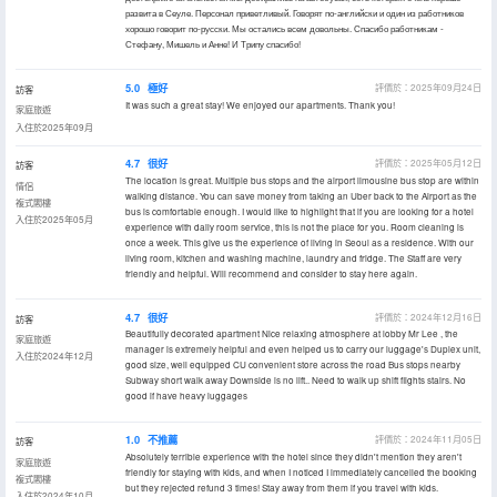
развита в Сеуле. Персонал приветливый. Говорят по-английски и один из работников
хорошо говорит по-русски. Мы остались всем довольны. Спасибо работникам -
Стефану, Мишель и Анне! И Трипу спасибо!
5.0
極好
評價於：2025年09月24日
訪客
It was such a great stay! We enjoyed our apartments. Thank you!
家庭旅遊
入住於2025年09月
4.7
很好
評價於：2025年05月12日
訪客
The location is great. Multiple bus stops and the airport limousine bus stop are within
情侶
walking distance. You can save money from taking an Uber back to the Airport as the
複式閣樓
bus is comfortable enough. I would like to highlight that if you are looking for a hotel
入住於2025年05月
experience with daily room service, this is not the place for you. Room cleaning is
once a week. This give us the experience of living in Seoul as a residence. With our
living room, kitchen and washing machine, laundry and fridge. The Staff are very
friendly and helpful. Will recommend and consider to stay here again.
4.7
很好
評價於：2024年12月16日
訪客
Beautifully decorated apartment Nice relaxing atmosphere at lobby Mr Lee , the
家庭旅遊
manager is extremely helpful and even helped us to carry our luggage's Duplex unit,
入住於2024年12月
good size, well equipped CU convenient store across the road Bus stops nearby
Subway short walk away Downside is no lift.. Need to walk up shift flights stairs. No
good if have heavy luggages
1.0
不推薦
評價於：2024年11月05日
訪客
Absolutely terrible experience with the hotel since they didn't mention they aren't
家庭旅遊
friendly for staying with kids, and when I noticed I immediately cancelled the booking
複式閣樓
but they rejected refund 3 times! Stay away from them if you travel with kids.
入住於2024年10月