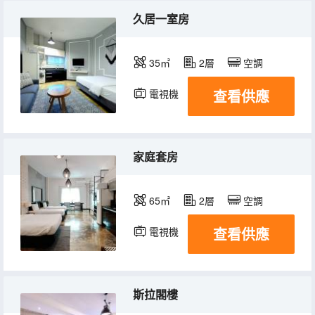
久居一室房
35㎡
2層
空調
查看供應
電視機
冰箱
家庭套房
65㎡
2層
空調
查看供應
電視機
冰箱
斯拉閣樓