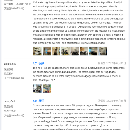
it’s located right near the airport bus stop, so you can take the Airport Bus directly to
複式套房 （不建議12歲以
and from the property without any hassle. The host was amazing—so friendly,
下）
入住於2026年04月
attentive, and welcoming. Security is also excellent; there is a keypad code to enter
the building and another one for the room itself, which made me feel very safe. Our
room was on the second floor, and the host/staff kindly helped us carry our luggage
upstairs. They even provided umbrellas for guests to use on rainy days. The room
was fantastic and perfect for 3–4 people. Our loft-style room had two beds: one right
by the entrance and another up a small flight of stairs on the mezzanine level. Inside,
it was fully equipped with one bathroom, a kitchen with cooking utensils, a washing
machine, a refrigerator, a microwave, and a dining table with chairs for four people. It
was incredibly convenient and comfortable. Highly recommended!
4.7
很好
評價於：2026年04月23日
Liau family
The hotel is easy to access, many bus stops around. Convenience stores just across
家庭旅遊
the street. Near with Gwangjang market. The staff helpfull with our luggages,
家庭套房
because there is no elevator. They also have luggage stores before our check in
入住於2026年03月
time. Thank you SLA.
5.0
極好
評價於：2026年04月16日
JennyBell
Это скорее апартаменты, чем отель. Уборка раз в неделю. В номере есть телевизор,
家庭旅遊
плита, холодильник, микроволновая печь, посуда, столовые приборы, стиральная
久居一室房
машина. В ванной стоят мыло для рук, шампунь, кондиционер для волос, также есть
入住於2026年04月
фен. Стиральный порошок и средство для мытья посуды тоже имеется. Номер
просторный и удобный. Отель очень удобно расположен. Прямо напротив отеля
остановка лимузина -автобуса 6011 следующего из аэропорта. До всех
достопримечательностей мы добирались на автобусах, сеть которых очень хорошо