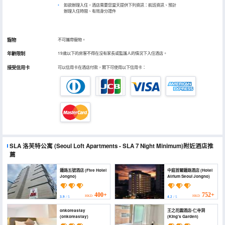
如欲辦理入住，酒店需要您當天提供下列資訊：航班資訊、預計
辦理入住時間、有效身分證件
寵物
不可攜帶寵物。
年齡限制
19歲以下的房客不得在沒有家長或監護人的情況下入住酒店。
接受信用卡
可以信用卡在酒店付款，閣下可使用以下信用卡：
SLA 洛芙特公寓
(Seoul Loft Apartments - SLA 7 Night Minimum)
附近酒店推
薦
鍾路五號酒店 (Five Hotel
中庭首爾鍾路酒店 (Hotel
Jongno)
Atrium Seoul Jongno)
400+
752+
HKD
HKD
3.9
/ 5
4.2
/ 5
onkoreastay
王之花園酒店-仁寺洞
(onkoreastay)
(King's Garden)