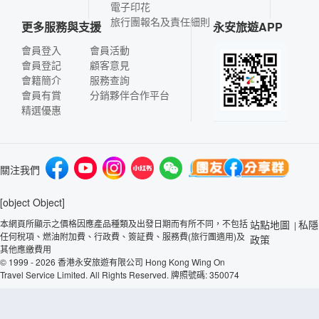
電子印花
旅行團報名及責任細則
更多服務與支援
永安旅遊APP
會員登入
會員活動
會員登記
顧客意見
會籍簡介
服務查詢
會員有賞
分銷夥伴合作平台
精選優惠
關注我們
[object Object]
本網頁所顯示之價格因應產品種類及出發日期而有所不同，不包括
站點地圖
私隱
|
任何稅項、燃油附加費、行政費、簽証費、服務費(旅行團適用)及
政策
其他應繳費用
© 1999 - 2026 香港永安旅遊有限公司 Hong Kong Wing On
Travel Service Limited. All Rights Reserved. 牌照號碼: 350074