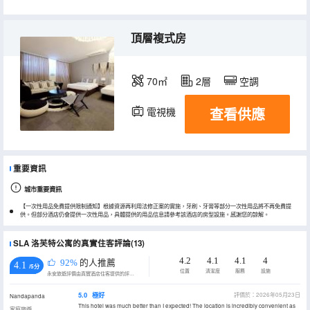
頂層複式房
70㎡
2層
空調
查看供應
電視機
冰箱
重要資訊
城市重要資訊
【一次性用品免費提供限制通知】根據資源再利用法修正案的實施，牙刷、牙膏等部分一次性用品將不再免費提
供。但部分酒店仍會提供一次性用品，具體提供的用品信息請參考該酒店的房型設施。感謝您的諒解。
SLA 洛芙特公寓的真實住客評論(13)
4.2
4.1
4.1
4
92%
的人推薦
4.1
/5分
位置
清潔度
服務
設施
永安旅遊評價由真實酒店住客提供的評價。
5.0
極好
評價於：2026年05月23日
Nandapanda
This hotel was much better than I expected! The location is incredibly convenient as
家庭旅遊