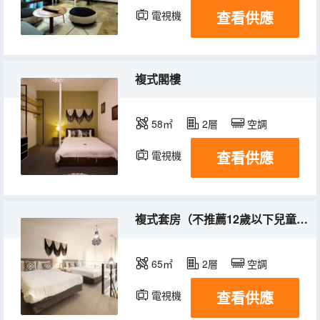
查看供應
電視機
冰箱
複式閣樓
58㎡
2層
空調
查看供應
電視機
冰箱
複式套房（不推薦12歲以下兒童入住）
65㎡
2層
空調
查看供應
電視機
冰箱