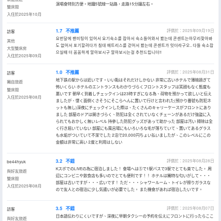
演唱會特別方便。地鐵5號線一站路，走路15分鐘左右。
雙床間
入住於2025年10月
1.7
不推薦
評價於：2025年09月19日
訪客
요번달에 팬미팅이 있어서 요기숙소를 잡아서 숙소들어와서 봤는데 콘센트는아무리찾아봐
其他
도 없어서 포기할려다가 침대 매트리스를 걷어서 봤는데 콘센트가 잇더라구오.. 다들 숙소잡
大型雙床房
으실때 더 꼼꼼하게 알아보시구 알아보시는걸 추천드립니더!!
入住於2025年09月
1.0
不推薦
評價於：2025年08月31日
訪客
地下鉄の駅からは近いです。いい點はそれだけしかない 非常に古いホテルで薄暗過ぎて
獨自旅遊
怖いくらい ホテルのエントランスもわかりづらくフロントスタッフは笑顔もなく態度も
雙床間
悪いです 朝早く到着しチェックインは23時すぎになる為、荷物を預かって欲しいと伝え
入住於2025年08月
ましたが、悽く面倒くさそうにそこらへんに置いて行けと言われた(預かり番號も防犯ネ
ットも無し)深夜にチェックインした際は、たくさんのキャリーケースがフロントにあり
ました 部屋のドアは開きづらく、防犯は全くされていなくチェーンがあるだけ強盜に入
られてもおかしく無いレベル 持參した防犯グッズがあって助かった 部屋は汚い 掃除は全
く行き屆いていない 部屋にも風呂場にもいろいろな毛が落ちていて、置いてあるグラス
も水垢がついていて不潔でした 2泊で20,000円ちょい払いましたが、このレベルにこの
金額は非常に高い 2度と利用はしない
3.2
不錯
評價於：2025年08月28日
be44hyuk
KスポでのLIVEの為に宿泊しました！ 會場へは⑤で1駅バスで3駅でとても楽でした。 周
與好友旅遊
辺にコンビニや飲食店も多いのでとても便利です！！ ホテルは獨特な匂いがして・・・
雙床間
部屋は古いですが・・・広いです！ ただ・・・シャワールーム、トイレが擦りガラスな
入住於2025年08月
ので友人との宿泊に少し気遣いが必要でした。 また機會があれば宿泊したいです。
3.5
不錯
評價於：2025年08月07日
訪客
日本語伝わりにくいですが、深夜に早朝タクシーの予約を伝えにフロントに行ったらここ
與好友旅遊