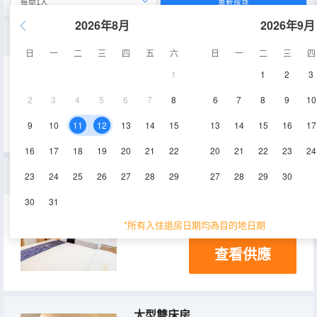
重新搜尋
2026年8月
2026年9月
三人間
日
一
二
三
四
五
六
日
一
二
三
四
1
1
2
3
24㎡
2
3
4
5
6
7
8
6
7
8
9
10
查看供應
9
10
11
12
13
14
15
13
14
15
16
17
16
17
18
19
20
21
22
20
21
22
23
24
雙床間
23
24
25
26
27
28
29
27
28
29
30
30
31
24㎡
*所有入住退房日期均為目的地日期
查看供應
大型雙床房