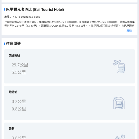
巴里觀光者酒店
(Bali Tourist Hotel)
地址：
417-5 Seongnae-dong
巴里觀光酒店位於首爾江東區，距離奧林匹克公園只有 1 分鐘車程，且距離樂天世界也只有 5 分鐘車程。 此酒店距離樂
天世界塔 2.9 英里（4.7 公里），距離星院 COEX 商場 5.2 英里（8.4 公里）。 這個酒店提供指定吸煙區。 在巴里觀光
酒店，您可以去餐廳享用美餐。 特色服務/設施包括商務中心、大堂免費報紙和乾洗/洗衣服務。酒店提供免費自助停
展開
車。 有 50 間空調客房提供冰箱；您定能在旅途中找到家的舒適。提供免費有線和無線上網，方便您與朋友保持聯繫；
另提供數碼頻道，可滿足您的娛樂需求。配備獨立的浴缸和淋浴的私人浴室提供按摩浴缸和大花灑淋浴噴頭。便利設施
包括獨立的起居區和茶具/咖啡用具，以及帶有免費市內通話的電話。
住宿周邊
交通樞紐
29.7公里
5.5公里
地鐵站
0.2公里
0.8公里
景點
3.8公里