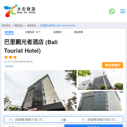
特價酒店
>
韓國酒店
>
首爾酒店
>
巴里觀光者酒店
(Bali Tourist Hotel)
酒店概览
住客點評（67）
設施簡介
酒店政策
巴里觀光者酒店
(Bali
Tourist Hotel)
417-5 Seongnae-dong
現在就預訂
全部設施>
2026年08月11日
週二
2026年08月12日
週三
1 晚