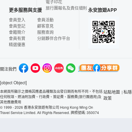
電子印花
旅行團報名及責任細則
更多服務與支援
永安旅遊APP
會員登入
會員活動
會員登記
顧客意見
會籍簡介
服務查詢
會員有賞
分銷夥伴合作平台
精選優惠
關注我們
[object Object]
本網頁所顯示之價格因應產品種類及出發日期而有所不同，不包括
站點地圖
私隱
|
任何稅項、燃油附加費、行政費、簽証費、服務費(旅行團適用)及
政策
其他應繳費用
© 1999 - 2026 香港永安旅遊有限公司 Hong Kong Wing On
Travel Service Limited. All Rights Reserved. 牌照號碼: 350074