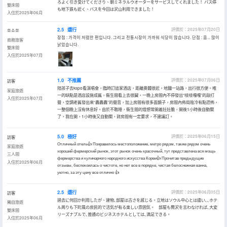
ろよく引き受けてくださり、朝ミネラルウオーターをサービスしてくれました！ バス停
雙床間
も地下鉄も近く、バスを今回は沢山利用できました！
入住於2025年06月
2.5
還行
評價於：2025年07月20日
쏘소쏘
장점 : 가격이 저렴한 편입니다. 그리고 전통시장이 가까워 식당이 많습니다. 단점 : 음... 많이
商務旅客
낡았습니다.
雙床間
入住於2025年07月
1.0
不推薦
評價於：2025年07月06日
訪客
陪孩子去kspo看演唱會，臨時訂這家酒店，距離奧體很近，地鐵一站路，出行很方便。唯
家庭旅遊
一的缺點是酒店設施成舊，衞生間看上去很臟，一晚上房間內不停發出“吱吱嘎嘎”的敲打
入住於2025年07月
聲，空調老舊發出來“轟轟轟”的聲音，加上房間有很多面鏡子，房間內佈局陰冷有點恐怖，
一整個晚上沒有休息好。由於不敢睡，衞生間的燈想常開着壯壯膽，開後1小時後自動關
了，我在開，1小時後又自動關，對房間有一定要求，不建議訂。
5.0
極好
評價於：2025年06月15日
訪客
Отличный отель👍 Понравилось местоположение, метро рядом, также рядом очень
家庭旅遊
хороший фермерский рынок, этот рынок очень красочный, тут представлена вся мощь
三人間
фермерства и кулинарного народного искусства Кореи👍 Прочитав предыдущие
入住於2025年06月
отзывы, беспокоилась о чистоте, но нет все в порядке, чистая белоснежная ванна,
уютно, за эту цену все отлично 👍
2.5
還行
評價於：2025年06月05日
訪客
過去に何回か利用したが、建物､部屋は古さを感じる。立地はソウル中心とは違い､､ホテ
獨自旅遊
ル周りも下町風の庶民的で活気が有る楽しい雰囲気。 部屋も贅沢を言わなければ､大変
雙床間
リーズナブルで､普通のビジネスホテルとしては､満足できる。
入住於2025年06月