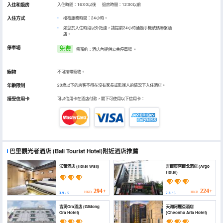
入住和退房
入住時間：16:00以後 退房時間：12:00以前
入住方式
櫃枱服務時間：24小時。
如您於入住時段以外抵達，請提前24小時通過手機號碼聯繫酒
店。
停車場
免费
需預約：酒店內提供公共停車場
。
寵物
不可攜帶寵物。
年齡限制
20歲以下的房客不得在沒有家長或監護人的情況下入住酒店。
接受信用卡
可以信用卡在酒店付款，閣下可使用以下信用卡：
巴里觀光者酒店
(Bali Tourist Hotel)
附近酒店推薦
沃爾酒店 (Hotel Wall)
吉爾東阿爾戈酒店 (Argo
Hotel)
294+
224+
HKD
HKD
3.9
/ 5
2.8
/ 5
吉洞Ora酒店 (Gildong
天湖阿麗亞酒店
Ora Hotel)
(Cheonho Aria Hotel)