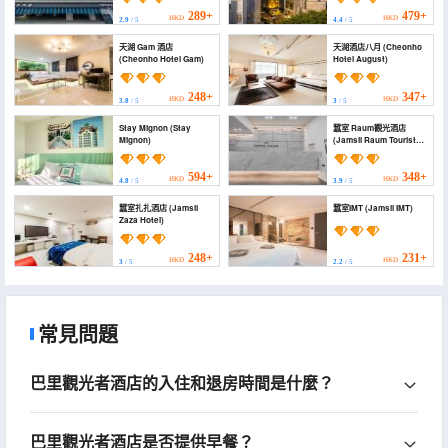
289+
479+
HKD
HKD
2.9
/ 5
4.4
/ 5
天湖 Gam 酒店
天湖酒店八月 (Cheonho
(Cheonho Hotel Gam)
Hotel August)
248+
347+
HKD
HKD
3.8
/ 5
3
/ 5
Stay Mignon (Stay
蠶室 Raum觀光酒店
Mignon)
(Jamsil Raum Tourist
Hotel)
594+
348+
HKD
HKD
4.8
/ 5
3.9
/ 5
蠶室扎扎酒店 (Jamsil
蠶室IMT (Jamsil IMT)
Zaza Hotel)
248+
231+
HKD
HKD
3
/ 5
2.2
/ 5
常見問題
巴里觀光者酒店的入住和退房時間是什麼？
巴里觀光者酒店是否提供早餐？