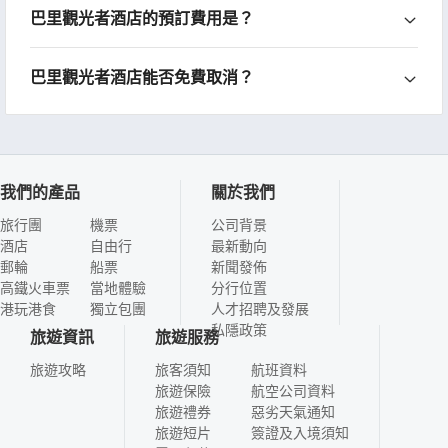
巴里觀光者酒店的預訂費用是？
巴里觀光者酒店能否免費取消？
我們的產品
關於我們
旅行團
機票
公司背景
酒店
自由行
最新動向
郵輪
船票
新聞發佈
高鐵火車票
當地體驗
分行位置
港玩港食
獨立包團
人才招聘及發展
私隱政策
旅遊資訊
旅遊服務
旅遊攻略
旅客須知
航班資料
旅遊保險
航空公司資料
旅遊禮券
惡劣天氣通知
旅遊短片
簽證及入境須知