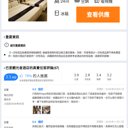
24㎡
空調
電視機
查看供應
冰箱
重要資訊
城市重要資訊
【一次性用品免費提供限制通知】根據資源再利用法修正案的實施，牙刷、牙膏等部分一次性用品將不再免費提
供。但部分酒店仍會提供一次性用品，具體提供的用品信息請參考該酒店的房型設施。感謝您的諒解。
巴里觀光者酒店的真實住客評論(67)
3.9
2.8
3.4
3.2
76%
的人推薦
3.3
/5分
位置
清潔度
服務
設施
永安旅遊評價由真實酒店住客提供的評價。
4.2
很好
評價於：2026年05月31日
訪客
行程匆忙kspo附近的酒店都訂滿，這家應該酒店比較久了設施是有些舊的，但是不用跑很
獨自旅遊
遠離場館也非常近，地鐵加步行十五分鐘內能到，減少了很多不確定性，也可以幫忙保管行
雙床房
李，樓下有便利店附近有吃飯的地方，挺好的。
入住於2026年05月
5.0
極好
評價於：2025年11月17日
訪客
房間比較大，雖然設施有點陳舊，但周圍飯店超市傳統菜市場應有盡有。來奧林匹克公園看
家庭旅遊