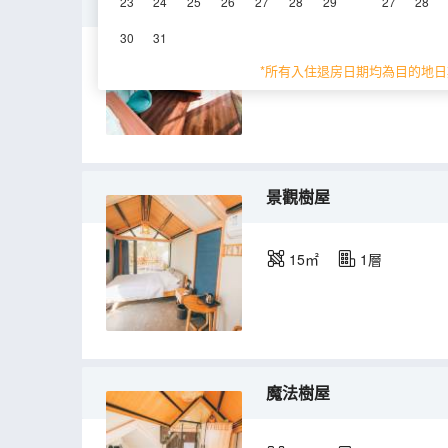
露天派對蘋果艙
23
24
25
26
27
28
29
27
28
30
31
20㎡
1層
*所有入住退房日期均為目的地日
景觀樹屋
15㎡
1層
魔法樹屋