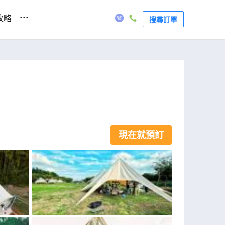
...
攻略
搜尋訂單
現在就預訂