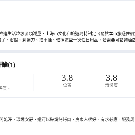
推進生活垃圾源頭減量，上海市文化和旅遊局特制定《關於本市旅遊住宿業
梳子、浴擦、剃鬚刀、指甲銼、鞋擦這些一次性日用品。若需要可諮詢酒
(1)
3.8
3.8
位置
清潔度
評價。
間乾淨、環境安靜、還可以點燒烤烤肉、房東人很好，有求必應，服務周