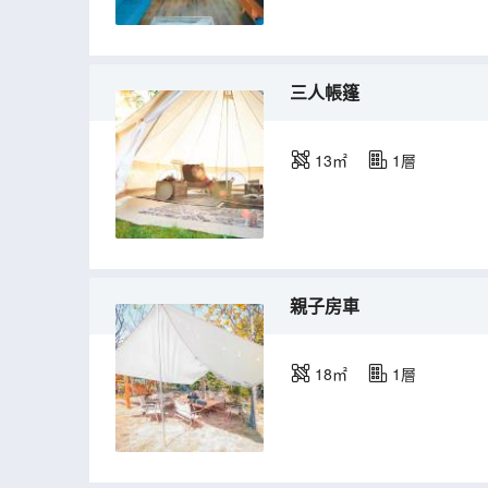
三人帳篷
13㎡
1層
親子房車
18㎡
1層