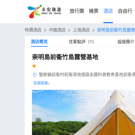
旅行團
機票
酒店
自由行
特價酒店
>
中國酒店
>
上海酒店
>
崇明島前衞竹島露營
酒店概览
住客點評（1）
設施簡介
崇明島前衞竹島露營基地
豎新鎮前衞村前衞濕地道路全國科普教育基地前衞多
全部設施>