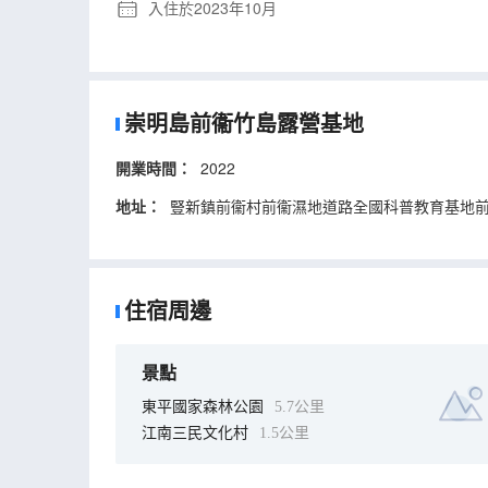
入住於2023年10月
崇明島前衞竹島露營基地
開業時間：
2022
地址：
豎新鎮前衞村前衞濕地道路全國科普教育基地前
住宿周邊
景點
東平國家森林公園
5.7公里
江南三民文化村
1.5公里