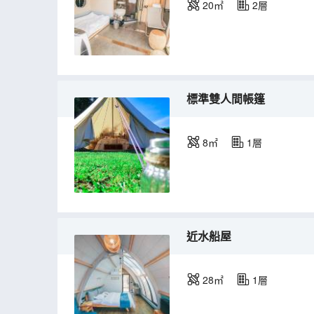
20㎡
2層
標準雙人間帳篷
8㎡
1層
近水船屋
28㎡
1層