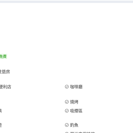
免費
住退房
便利店
咖啡廳
燒烤
俱
吸煙區
遊
釣魚