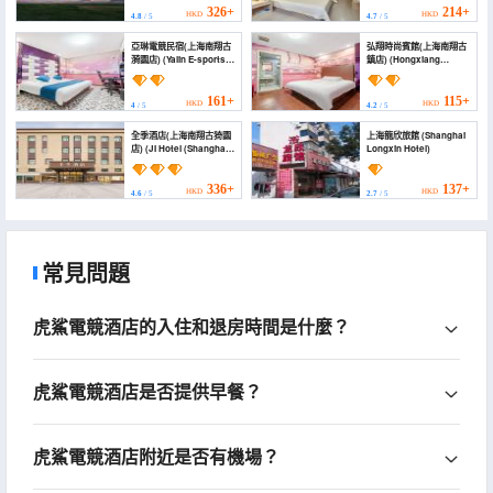
Branch))
326+
214+
HKD
HKD
4.8
/ 5
4.7
/ 5
亞琳電競民宿(上海南翔古
弘翔時尚賓館(上海南翔古
漪園店) (Yalin E-sports
鎮店) (Hongxiang
Hotel (Shanghai
Fashion Hotel
Nanxiang Ancient
(Shanghai Nanxiang
Liyuan Branch))
Ancient Town))
161+
115+
HKD
HKD
4
/ 5
4.2
/ 5
全季酒店(上海南翔古猗園
上海龍欣旅館 (Shanghai
店) (JI Hotel (Shanghai
Longxin Hotel)
Nanxiang Guyi
Garden))
336+
137+
HKD
HKD
4.6
/ 5
2.7
/ 5
常見問題
虎鯊電競酒店的入住和退房時間是什麼？
虎鯊電競酒店是否提供早餐？
虎鯊電競酒店附近是否有機場？