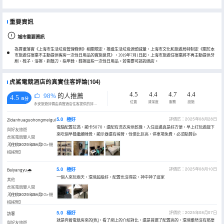
重要資訊
城市重要資訊
為貫徹落實《上海市生活垃圾管理條例》相關規定，推進生活垃圾源頭減量，上海市文化和旅遊局特制定《關於本
市旅遊住宿業不主動提供客房一次性日用品的實施意見》，2019年7月1日起，上海市旅遊住宿業將不再主動提供牙
刷、梳子、浴擦、剃鬚刀、指甲銼、鞋擦這些一次性日用品。若需要可諮詢酒店。
虎鯊電競酒店的真實住客評論(104)
4.5
4.4
4.7
4.4
98%
的人推薦
4.5
/5分
位置
清潔度
服務
設施
永安旅遊評價由真實酒店住客提供的評價。
5.0
極好
評價於：2025年08月28日
Zidanhuaguohongmeigui
電腦配置拉滿，顯卡5070，還配有洗衣房烘乾機，入住這邊真是好方便，早上打玩遊戲下
與好友旅遊
來吃個早餐繼續睡覺，顯示器還有搖臂，性價比巨高，停車場免費，必須點贊👍
虎鯊電競雙人間
【RTX5070+2k+32G+機
入住於2025年08月
械搖臂】
5.0
極好
評價於：2025年08月10日
Baiyangyu🌧️
一個人來玩兩天，環境超級好，配置也沒得説，神中神了這家
其他
虎鯊電競雙人間
【RTX5070+2k+32G+機
入住於2025年08月
械搖臂】
5.0
極好
評價於：2025年08月07日
訪客
就是奔着電競房來的[色]，看了網上的介紹對比，還是首選了配置高的，環境雖然沒有那麼
與好友旅遊