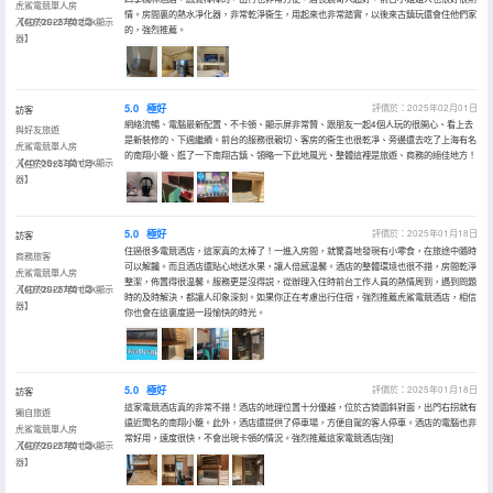
虎鯊電競單人房
情。房間裏的熱水凈化器，非常乾淨衞生，用起來也非常踏實，以後來古鎮玩還會住他們家
【4070S+27英寸2k顯示
入住於2025年02月
的，強烈推薦。
器】
5.0
極好
評價於：2025年02月01日
訪客
網絡流暢、電腦最新配置、不卡頓、顯示屏非常贊、跟朋友一起4個人玩的很開心、看上去
與好友旅遊
是新裝修的、下週繼續。前台的服務很親切、客房的衞生也很乾凈、旁邊還去吃了上海有名
虎鯊電競單人房
的南翔小籠、逛了一下南翔古鎮、領略一下此地風光、整體這裡是旅遊、商務的絕佳地方！
【4070S+27英寸2k顯示
入住於2025年01月
器】
5.0
極好
評價於：2025年01月18日
訪客
住過很多電競酒店，這家真的太棒了！一進入房間，就驚喜地發現有小零食，在旅途中隨時
商務旅客
可以解饞。而且酒店還貼心地送水果，讓人倍感温馨。酒店的整體環境也很不錯，房間乾淨
虎鯊電競單人房
整潔，佈置得很温馨。服務更是沒得説，從辦理入住時前台工作人員的熱情周到，遇到問題
【4070S+27英寸2k顯示
入住於2025年01月
時的及時解決，都讓人印象深刻。如果你正在考慮出行住宿，強烈推薦虎鯊電競酒店，相信
器】
你也會在這裏度過一段愉快的時光。
5.0
極好
評價於：2025年01月18日
訪客
這家電競酒店真的非常不錯！酒店的地理位置十分優越，位於古猗園斜對面，出門右拐就有
獨自旅遊
遠近聞名的南翔小籠。此外，酒店還提供了停車場，方便自駕的客人停車。酒店的電腦也非
虎鯊電競單人房
常好用，速度很快，不會出現卡頓的情況。強烈推薦這家電競酒店[強]
【4070S+27英寸2k顯示
入住於2025年01月
器】