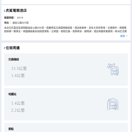
虎鯊電競酒店
開業時間：
2019
地址：
滬宜公路323號
本店位於嘉定區南翔鎮滬宜公路326號，距離景區古猗園隔路相望。酒店新裝修，並有大型停車場，交通便利，周邊餐
飲娛樂一應俱全。周圍鑲嵌着各個旅遊景點，古猗園，南翔古鎮，南翔老街，銀翔湖，酒店周邊商業廣場，綠洲生活廣
場，駿豐`嘉天下休閒廣場，中冶祥騰城市廣場，南翔太茂廣場，商業廣場的組成方便了購物，飲食，遊玩。酒店以時
展開
尚、自助、舒適的服務理念用心服務每一位尊貴的客人， 具體路線： 上海火車站：步行乘坐滬唐專線大概50分鐘到達
上海火車站。 上海汽車總站：步行到達古猗園公交站台，乘坐滬唐專線在交通路宜川路下車轉乘117路公交車在上海火
車站（北廣場）下車，步行到達。 虹橋國際機場：步行到達南翔地鐵站乘坐11號線（開往迪士尼方向）在交通大學站
住宿周邊
下，換成10號線（開往虹橋火車站）在虹橋2號航站下步行到達。 房內設施：WIFI，熱水壺，吹風機，電話，網絡電
視，獨立衞浴，獨立分體空調，24小時熱水。 酒店服務信息：大堂WIFI，直飲機，11個停車位，洗漱用品，寄存行
李。 酒店設有停場，商務出行的優先選擇，酒店門口公交站乘坐公交滬唐專線直達上海火車站。
交通樞紐
13.3公里
1.4公里
地鐵站
1.4公里
2.2公里
景點