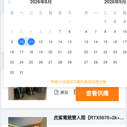
2026年8月
2026年9月
虎鯊電競單人房【4070S+27英寸2k顯示器】
日
一
二
三
四
五
六
日
一
二
三
四
1
1
2
3
15㎡
3層
空調
2
3
4
5
6
7
8
6
7
8
9
10
查看供應
淋浴
冰箱
9
10
11
12
13
14
15
13
14
15
16
17
16
17
18
19
20
21
22
20
21
22
23
24
虎鯊電競三人間【RTX5070+2k+32G+機械搖臂】
23
24
25
26
27
28
29
27
28
29
30
30
31
15㎡
3層
空調
*所有入住退房日期均為目的地日期
查看供應
淋浴
冰箱
虎鯊電競雙人間【RTX5070+2k+32G+機械搖臂】