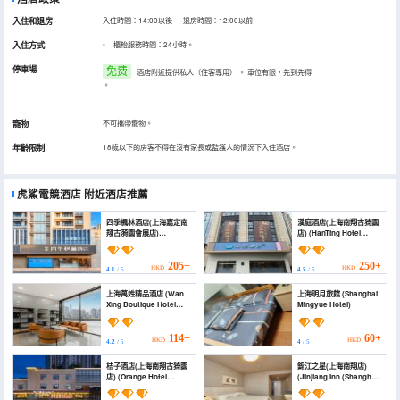
入住和退房
入住時間：14:00以後 退房時間：12:00以前
入住方式
櫃枱服務時間：24小時。
停車場
免费
酒店附近提供私人（住客專用）
。
車位有限，先到先得
。
寵物
不可攜帶寵物。
年齡限制
18歲以下的房客不得在沒有家長或監護人的情況下入住酒店。
虎鯊電競酒店
附近酒店推薦
四季楓林酒店(上海嘉定南
漢庭酒店(上海南翔古猗園
翔古漪園會展店)
店) (HanTing Hotel
(Pudding Hotel
(Shanghai Nanxiang
(Shanghai Jiading
Guyi Garden))
Nanxiang Guxiyuan
205+
250+
HKD
HKD
4.1
/ 5
4.5
/ 5
Exhibition Store))
上海萬姓精品酒店 (Wan
上海明月旅館 (Shanghai
Xing Boutique Hotel
Mingyue Hotel)
Shanghai)
114+
60+
HKD
HKD
4.2
/ 5
4
/ 5
桔子酒店(上海南翔古猗園
錦江之星(上海南翔店)
店) (Orange Hotel
(Jinjiang Inn (Shanghai
(Shanghai Nanxiang
Nanxiang))
Ancient Liyuan