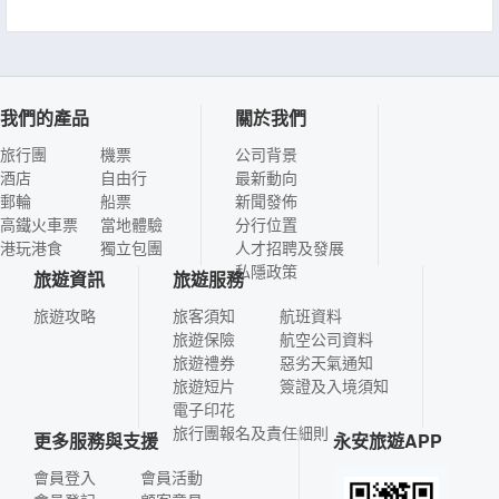
我們的產品
關於我們
旅行團
機票
公司背景
酒店
自由行
最新動向
郵輪
船票
新聞發佈
高鐵火車票
當地體驗
分行位置
港玩港食
獨立包團
人才招聘及發展
私隱政策
旅遊資訊
旅遊服務
旅遊攻略
旅客須知
航班資料
旅遊保險
航空公司資料
旅遊禮券
惡劣天氣通知
旅遊短片
簽證及入境須知
電子印花
旅行團報名及責任細則
更多服務與支援
永安旅遊APP
會員登入
會員活動