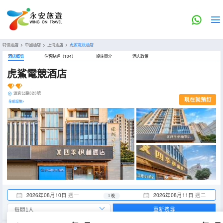
特價酒店
>
中國酒店
>
上海酒店
>
虎鯊電競酒店
酒店概览
住客點評（104）
設施簡介
酒店政策
虎鯊電競酒店
滬宜公路323號
現在就預訂
全部設施>
2026年08月10日
週一
2026年08月11日
週二
1 晚
重新搜尋