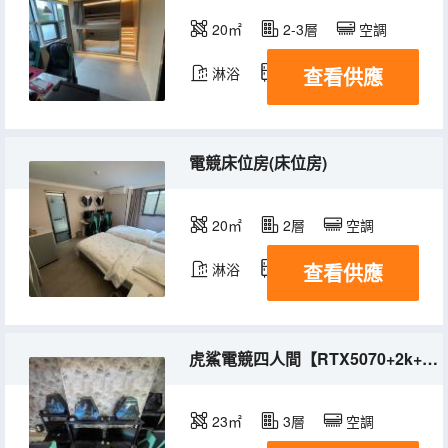
20㎡
2-3層
空調
查看供應
淋浴
冰箱
電競床位房(床位房)
20㎡
2層
空調
查看供應
淋浴
冰箱
虎鯊電競四人間【RTX5070+2k+32G+機械搖臂】
23㎡
3層
空調