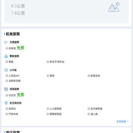
0.5公里
7.8公里
設施服務
交通服務
免費
停車場
餐飲服務
餐廳
售貨亭/便利店
公共區
公用區wifi
電梯
新風系統
自動售貨機
清潔服務
免費
洗衣房
安全與安保
急救包
火災報警器
安全報警器
門禁系統
煙霧報警器
滅火器
全部設施
酒店政策