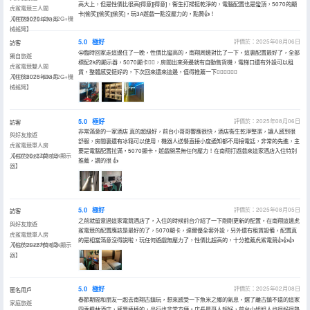
高大上，但是性價比很高[得意][得意]，衞生打掃挺乾淨的，電腦配置也是蠻頂，5070的顯
虎鯊電競三人間
卡[偷笑][偷笑][偷笑]，玩3A遊戲一點沒壓力的，點贊👍！
【RTX5070+2k+32G+機
入住於2025年08月
械搖臂】
5.0
極好
評價於：2025年08月06日
訪客
😬臨時回家走這邊住了一晚，性價比蠻高的，南翔周邊對比了一下，這裏配置最好了，全部
獨自旅遊
標配2k的顯示器，5070顯卡👍🏻，房間出來旁邊就有自動售貨機，電梯口還有外設可以租
虎鯊電競雙人間
賃，整體感受挺好的，下次回來還來這邊，值得推薦一下👍🏻👍🏻👍🏻
【RTX5070+2k+32G+機
入住於2025年08月
械搖臂】
5.0
極好
評價於：2025年08月06日
訪客
非常滿意的一家酒店 真的超級好，前台小哥哥響應很快，酒店衞生乾淨整潔，讓人感到很
與好友旅遊
舒服，房間裏還有冰箱可以使用，機器人送餐直接小度通知都不用接電話，非常的先進，主
虎鯊電競單人房
要是電腦配置拉滿，5070顯卡，遊戲開黑無任何壓力！在南翔打遊戲來這家酒店入住特別
【4070S+27英寸2k顯示
入住於2025年08月
推薦，讚的很 👍
器】
5.0
極好
評價於：2025年08月05日
訪客
之前就留意過這家電競酒店了，入住的時候前台介紹了一下剛剛更新的配置，在南翔這邊虎
與好友旅遊
鯊電競的配置應該是最好的了，5070顯卡，達爾優全套外設，另外還有租賃設備，配置真
虎鯊電競單人房
的是相當滿意沒得説啦，玩任何遊戲無壓力了，性價比超高的，十分推薦虎鯊電競👍👍👍
【4070S+27英寸2k顯示
入住於2025年08月
器】
5.0
極好
評價於：2025年02月08日
匿名用戶
春節期間和朋友一起去南翔古鎮玩，想來感受一下魚米之鄉的氣息，選了離古鎮不遠的這家
家庭旅遊
四季楓林酒店，感覺棒棒的，出行也非常方便。店長晨哥人超好，前台小姐姐人也很好很熱