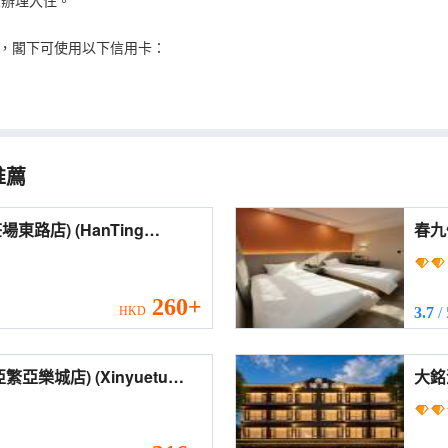
客人辦理入住。
，閣下可使用以下信用卡：
推薦
(HanTing
春九假日賓
ghai Xinzhuang
Hote
260+
HKD
3.7
/
) (Xinyuetu
大銘
gcheng · Yafanyalecheng))
(Dam
Tech