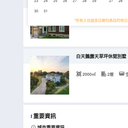
莫洛克八室休閒娛樂別墅
23
24
25
26
27
28
29
27
28
30
31
200㎡
3層
空
*所有入住退房日期均為目的地日
白天鵝露天草坪休閒別墅
2000㎡
2層
重要資訊
城市重要資訊