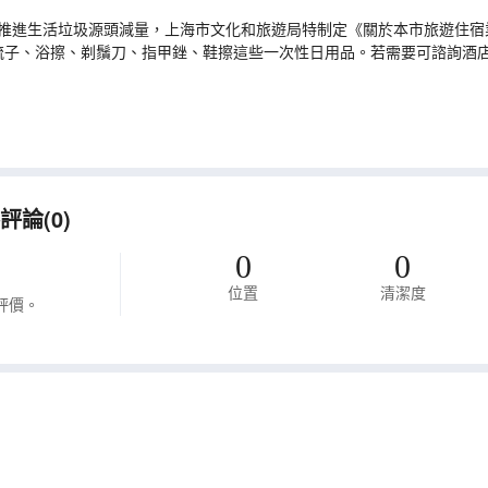
推進生活垃圾源頭減量，上海市文化和旅遊局特制定《關於本市旅遊住宿業
梳子、浴擦、剃鬚刀、指甲銼、鞋擦這些一次性日用品。若需要可諮詢酒
體費用金額，請諮詢商家。
論(0)
0
0
位置
清潔度
評價。