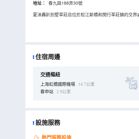
地址：
春九路188弄30號
夏沫轟趴別墅莘莊店位於松江新橋和閔行莘莊鎮的交界處
住宿周邊
交通樞紐
上海虹橋國際機場
14.7公里
春申站
2.9公里
設施服務
熱門服務設施