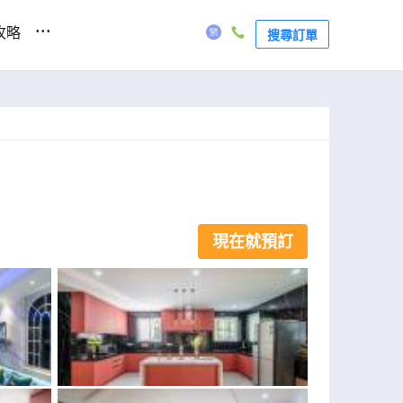
...
攻略
搜尋訂單
現在就預訂