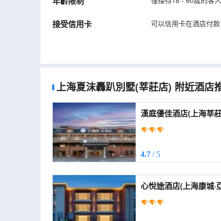
年齡限制
僅接待18 - 60歲的
接受信用卡
可以信用卡在酒店付款
上海夏沫轟趴別墅(莘莊店)
附近酒店
漢庭優佳酒店(上海莘莊場東路店) 
Premium Hotel (Shan
Changdong Road))
4.7
/ 5
心悅途酒店(上海康城·亞繁亞樂城店
Hotel (Shanghai Kan