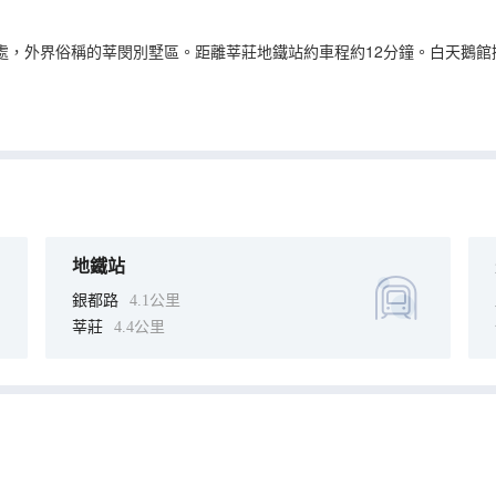
，外界俗稱的莘閔別墅區。距離莘莊地鐵站約車程約12分鐘。白天鵝館擁
地鐵站
銀都路
4.1公里
莘莊
4.4公里