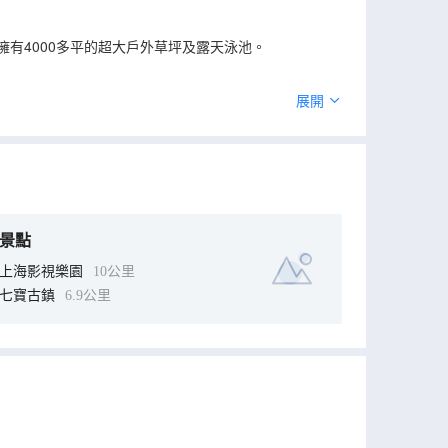
有4000多平的超大戶外草坪及露天泳池。
展開
景點
上海影視樂園
10公里
七寶古鎮
6.9公里