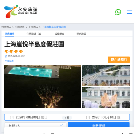
特價酒店
>
中國酒店
>
上海酒店
>
上海嵐悅半島度假莊園
酒店概览
住客點評（2）
設施簡介
酒店政策
上海嵐悅半島度假莊園
劉五公路888號
現在就預訂
全部設施>
2026年08月09日
週日
2026年08月10日
週一
1 晚
重新搜尋