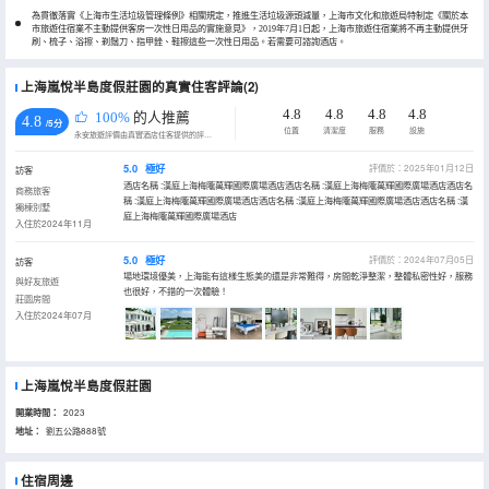
為貫徹落實《上海市生活垃圾管理條例》相關規定，推進生活垃圾源頭減量，上海市文化和旅遊局特制定《關於本
市旅遊住宿業不主動提供客房一次性日用品的實施意見》，2019年7月1日起，上海市旅遊住宿業將不再主動提供牙
刷、梳子、浴擦、剃鬚刀、指甲銼、鞋擦這些一次性日用品。若需要可諮詢酒店。
上海嵐悅半島度假莊園的真實住客評論(2)
4.8
4.8
4.8
4.8
100%
的人推薦
4.8
/5分
位置
清潔度
服務
設施
永安旅遊評價由真實酒店住客提供的評價。
5.0
極好
評價於：2025年01月12日
訪客
酒店名稱 :漢庭上海梅隴萬輝國際廣場酒店酒店名稱 :漢庭上海梅隴萬輝國際廣場酒店酒店名
商務旅客
稱 :漢庭上海梅隴萬輝國際廣場酒店酒店名稱 :漢庭上海梅隴萬輝國際廣場酒店酒店名稱 :漢
獨棟別墅
庭上海梅隴萬輝國際廣場酒店
入住於2024年11月
5.0
極好
評價於：2024年07月05日
訪客
場地環境優美，上海能有這樣生態美的還是非常難得，房間乾淨整潔，整體私密性好，服務
與好友旅遊
也很好，不錯的一次體驗！
莊園房間
入住於2024年07月
上海嵐悅半島度假莊園
開業時間：
2023
地址：
劉五公路888號
住宿周邊