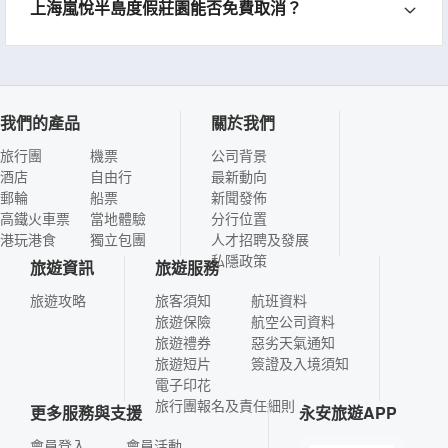
上海嵐悅半島度假莊園能否免費取消？
我們的產品
關於我們
旅行團
機票
公司背景
酒店
自由行
最新動向
郵輪
船票
新聞發佈
高鐵火車票
當地體驗
分行位置
港玩港食
獨立包團
人才招聘及發展
私隱政策
旅遊資訊
旅遊服務
旅遊攻略
旅客須知
航班資料
旅遊保險
航空公司資料
旅遊禮券
惡劣天氣通知
旅遊短片
簽證及入境須知
電子印花
旅行團報名及責任細則
更多服務與支援
永安旅遊APP
會員登入
會員活動