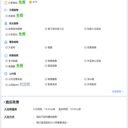
免費
KTV
行李寄存
交通服務
免費
停車場
前台服務
房東接待服務
電子身份證入住
快速入住退房
免費
行李寄存
餐飲服務
大堂吧
餐廳
送餐服務
商務服務
多功能廳
商務服務
共享辦公空間
免費
婚宴服務
會議廳
公共區
公共音響系統
無煙樓層
淨水機
附加费
新風系統
共用廚房
公用區wifi
全部設施
酒店政策
入住和退房
入住時間：15:00以後 退房時間：10:00以前
入住方式
酒店不提供櫃枱服務。
預訂後請提前24小時聯繫酒店。