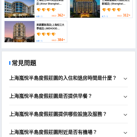
上海松江G60洞涇亞朵酒
上海錦豐國際大酒店(松江
店 (Atour Shanghai
新城店) (Shanghai
Songjiang G60 Dongjing
Jinfeng International
Hotel)
Hotel （Songjiang New
Town Store))
362+
312+
HKD
HKD
4.8
/ 5
4.7
/ 5
美豪麗致酒店(上海松江大
學城店) (MEHOOD
LESTIE Hotel (Shanghai
Songjiang University
City))
384+
HKD
4.8
/ 5
常見問題
上海嵐悅半島度假莊園的入住和退房時間是什麼？
上海嵐悅半島度假莊園是否提供早餐？
上海嵐悅半島度假莊園提供哪些設施及服務？
上海嵐悅半島度假莊園附近是否有機場？