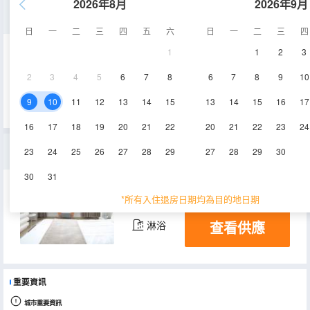
2026年8月
2026年9月
莊園房間
日
一
二
三
四
五
六
日
一
二
三
四
1
1
2
3
25㎡
2層
空調
2
3
4
5
6
7
8
6
7
8
9
10
查看供應
淋浴
9
10
11
12
13
14
15
13
14
15
16
17
16
17
18
19
20
21
22
20
21
22
23
24
獨棟別墅
23
24
25
26
27
28
29
27
28
29
30
30
31
100㎡
2層
空調
*所有入住退房日期均為目的地日期
查看供應
淋浴
重要資訊
城市重要資訊