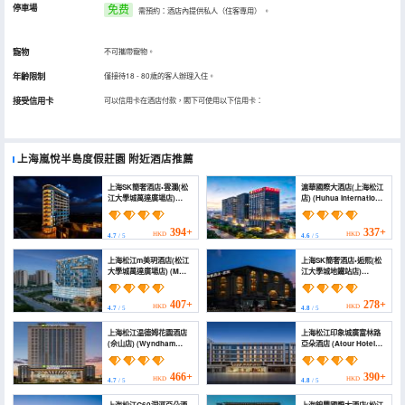
停車場
免费
需預約：酒店內提供私人（住客專用）
。
寵物
不可攜帶寵物。
年齡限制
僅接待18 - 80歲的客人辦理入住。
接受信用卡
可以信用卡在酒店付款，閣下可使用以下信用卡：
上海嵐悅半島度假莊園
附近酒店推薦
上海SK簡奢酒店•雲瀾(松
滬華國際大酒店(上海松江
江大學城萬達廣場店)
店) (Huhua International
(Shanghai SK Lusso
Hotel (Shanghai
Hotel Songjiangwanda
Songjiang))
University Town)
394+
337+
HKD
HKD
4.7
/ 5
4.6
/ 5
上海松江m美玥酒店(松江
上海SK簡奢酒店•逅熙(松
大學城萬達廣場店) (M
江大學城地鐵站店)
Meiyue Hotel Shanghai
(Shanghai SK Lusso
Songjang)
Hotel Songjiang
University Town)
407+
278+
HKD
HKD
4.7
/ 5
4.8
/ 5
上海松江温德姆花園酒店
上海松江印象城廣富林路
(佘山店) (Wyndham
亞朵酒店 (Atour Hotel
Garden Shanghai
(Guangfulin Road,
Songjiang（Sheshan）)
Shanghai Songjiang
Impression City))
466+
390+
HKD
HKD
4.7
/ 5
4.8
/ 5